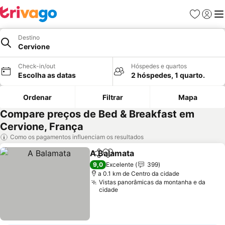
Favoritos
Iniciar
Me
Destino
Cervione
Check-in/out
Hóspedes e quartos
Escolha as datas
2 hóspedes, 1 quarto.
Ordenar
Filtrar
Mapa
Compare preços de Bed & Breakfast em
Cervione, França
Como os pagamentos influenciam os resultados
A Balamata
Partilhar
Adicionar aos favoritos
9,0
Excelente
399
a 0.1 km de Centro da cidade
Vistas panorâmicas da montanha e da
cidade