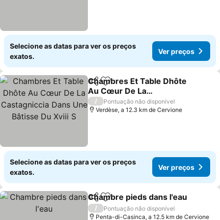
Selecione as datas para ver os preços
Ver preços
exatos.
Chambres Et Table Dhôte
Partilhar
Adicionar aos favoritos
Au Cœur De La
Castagniccia Dans Une
/
Pontuação não disponível
Bâtisse Du Xviii S
Verdèse, a 12.3 km de Cervione
Selecione as datas para ver os preços
Ver preços
exatos.
Chambre pieds dans l'eau
Partilhar
Adicionar aos favoritos
/
Pontuação não disponível
Penta-di-Casinca, a 12.5 km de Cervione