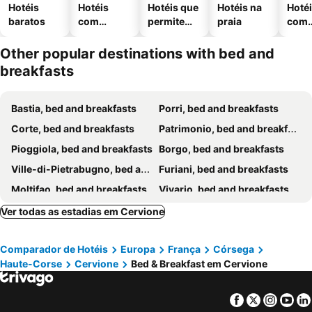
Hotéis
Hotéis
Hotéis que
Hotéis na
Hoté
baratos
com
permitem
praia
com
piscinas
animais
esta
ment
Other popular destinations with bed and
breakfasts
Bastia, bed and breakfasts
Porri, bed and breakfasts
Corte, bed and breakfasts
Patrimonio, bed and breakfasts
Pioggiola, bed and breakfasts
Borgo, bed and breakfasts
Ville-di-Pietrabugno, bed and breakfasts
Furiani, bed and breakfasts
Moltifao, bed and breakfasts
Vivario, bed and breakfasts
Venzolasca, bed and breakfasts
Castello-di-Rostino, bed and breakfasts
Ver todas as estadias em Cervione
Poggio-d'Oletta, bed and breakfasts
Barbaggio, bed and breakfasts
Comparador de Hotéis
Europa
França
Córsega
Omessa, bed and breakfasts
Ghisonaccia, bed and breakfasts
Haute-Corse
Cervione
Bed & Breakfast em Cervione
Biguglia, bed and breakfasts
Santa-Maria-di-Lota, bed and breakfasts
Oletta, bed and breakfasts
Asco, bed and breakfasts
Facebook
Twitter
Insta
Yo
Aléria, bed and breakfasts
Penta-di-Casinca, bed and breakfasts