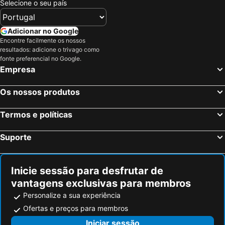
Selecione o seu país
Valle-di-Campoloro, bed and breakfasts
San-Martino-di-Lota, bed and breakfasts
Venaco, bed and breakfasts
Santa-Lucia-di-Moriani, bed and breakfasts
Adicionar no Google
Encontre facilmente os nossos
Bocognano, bed and breakfasts
Saint-Florent, bed and breakfasts
resultados: adicione o trivago como
Piedicroce, bed and breakfasts
Solaro, bed and breakfasts
fonte preferencial no Google.
Empresa
Prunelli-di-Fiumorbo, bed and breakfasts
Chisa, bed and breakfasts
Palasca, bed and breakfasts
Poggio-di-Venaco, bed and breakfasts
Os nossos produtos
Rapale, bed and breakfasts
Termos e políticas
Suporte
Inicie sessão para desfrutar de
vantagens exclusivas para membros
Personalize a sua experiência
Ofertas e preços para membros
Iniciar sessão