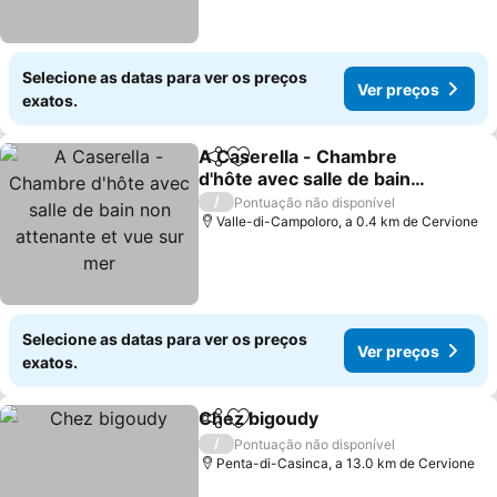
Selecione as datas para ver os preços
Ver preços
exatos.
A Caserella - Chambre
Partilhar
Adicionar aos favoritos
d'hôte avec salle de bain
non attenante et vue sur
/
Pontuação não disponível
mer
Valle-di-Campoloro, a 0.4 km de Cervione
Selecione as datas para ver os preços
Ver preços
exatos.
Chez bigoudy
Partilhar
Adicionar aos favoritos
/
Pontuação não disponível
Penta-di-Casinca, a 13.0 km de Cervione