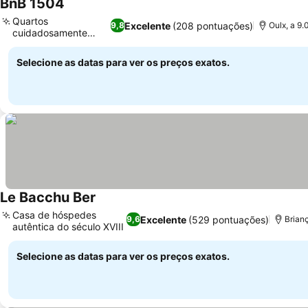
BnB 1504
Quartos
Excelente
(208 pontuações)
9,8
Oulx, a 9
cuidadosamente
projetados
Selecione as datas para ver os preços exatos.
Le Bacchu Ber
Casa de hóspedes
Excelente
(529 pontuações)
9,6
Brian
autêntica do século XVIII
Selecione as datas para ver os preços exatos.