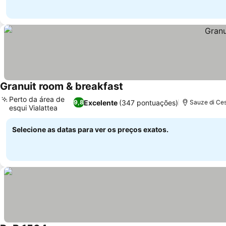
Granuit room & breakfast
Perto da área de
Excelente
(347 pontuações)
9,8
Sauze di Ces
esqui Vialattea
Selecione as datas para ver os preços exatos.