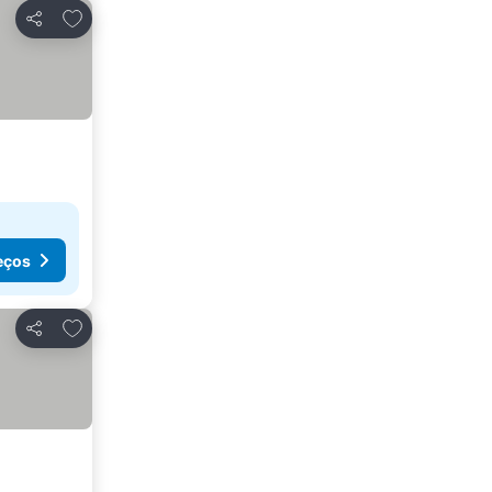
Adicionar aos favoritos
Partilhar
eços
Adicionar aos favoritos
Partilhar