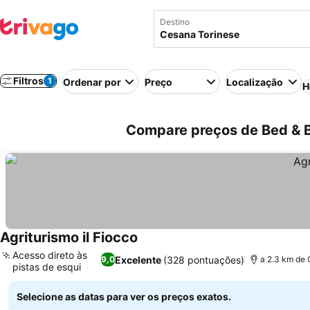
Destino
Filtros
1
Ordenar por
Preço
Localização
H
Compare preços de Bed & Br
Agriturismo il Fiocco
Acesso direto às
Excelente
(328 pontuações)
9,0
a 2.3 km de 
pistas de esqui
Selecione as datas para ver os preços exatos.