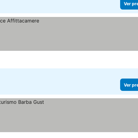
Ver pr
Ver pr