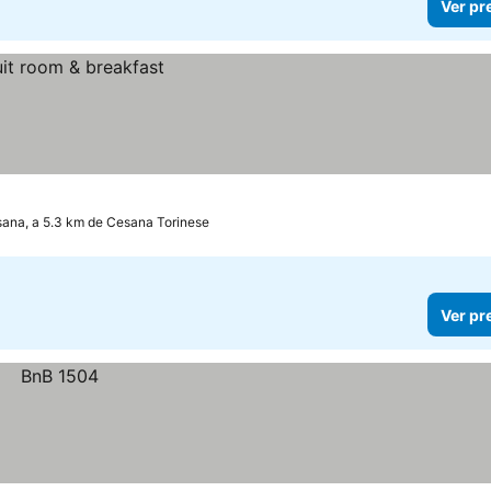
Ver pr
ana, a 5.3 km de Cesana Torinese
Ver pr