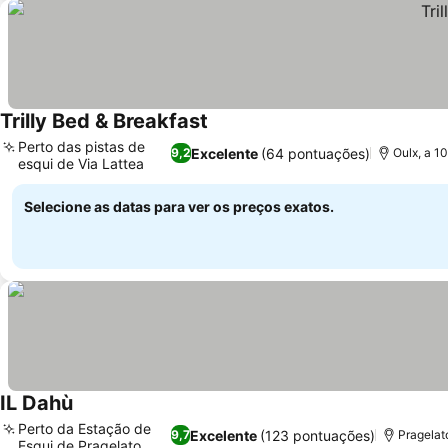
Trilly Bed & Breakfast
Perto das pistas de
Excelente
(64 pontuações)
9,2
Oulx, a 1
esqui de Via Lattea
Selecione as datas para ver os preços exatos.
IL Dahù
Perto da Estação de
Excelente
(123 pontuações)
9,7
Pragelat
Esqui de Pragelato