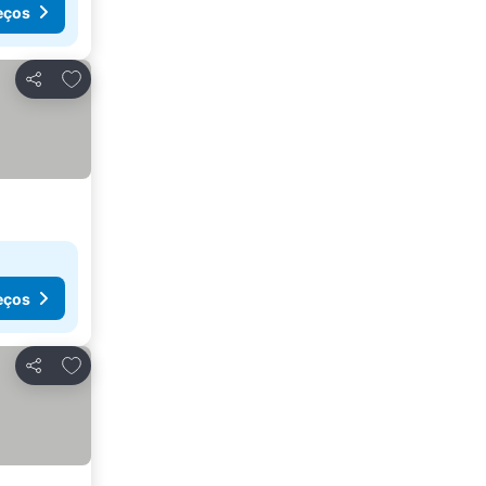
eços
Adicionar aos favoritos
Partilhar
eços
Adicionar aos favoritos
Partilhar