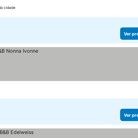
da cidade
Ver pr
Ver pr