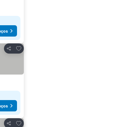
eços
Adicionar aos favoritos
Partilhar
eços
Adicionar aos favoritos
Partilhar