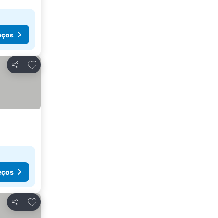
eços
Adicionar aos favoritos
Partilhar
eços
Adicionar aos favoritos
Partilhar