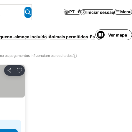
PT · €
Menu
Iniciar sessão
.
Ver mapa
queno-almoço incluído
Animais permitidos
Estacionamento
Apa
o os pagamentos influenciam os resultados
Adicionar aos favoritos
Partilhar