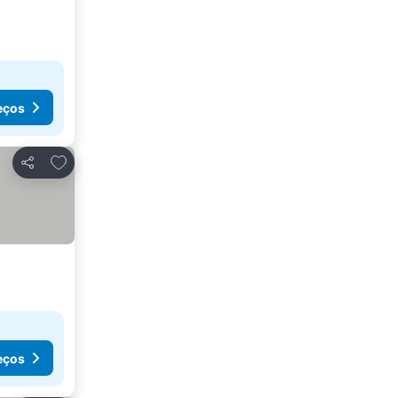
eços
Adicionar aos favoritos
Partilhar
eços