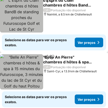
L Esprit du Clain
Partilhar
Adicionar aos favoritos
chambres d hôtes BandB
de standing proches du
/
Pontuação não disponível
Futuroscope Golf et Lac
Naintré, a 8.5 km de Châtellerault
de St Cyr
Selecione as datas para ver os preços
Ver preços
exatos.
"Belle An Pierre"
Partilhar
Adicionar aos favoritos
chambres d hôtes & spa à
15 minutes du
/
Pontuação não disponível
Futuroscope, 3 minutes
Saint-Cyr, a 13.9 km de Châtellerault
du lac de St Cyr et du Golf
du haut Poitou
Selecione as datas para ver os preços
Ver preços
exatos.