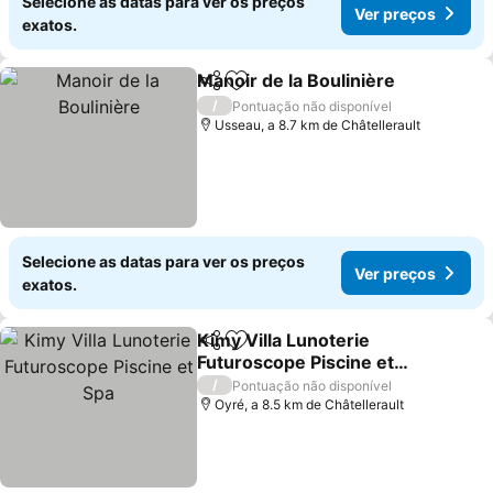
Selecione as datas para ver os preços
Ver preços
exatos.
Manoir de la Boulinière
Partilhar
Adicionar aos favoritos
/
Pontuação não disponível
Usseau, a 8.7 km de Châtellerault
Selecione as datas para ver os preços
Ver preços
exatos.
Kimy Villa Lunoterie
Partilhar
Adicionar aos favoritos
Futuroscope Piscine et
Spa
/
Pontuação não disponível
Oyré, a 8.5 km de Châtellerault