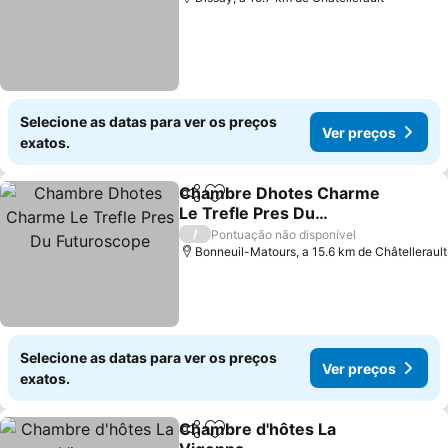
Selecione as datas para ver os preços
Ver preços
exatos.
Chambre Dhotes Charme
Partilhar
Adicionar aos favoritos
Le Trefle Pres Du
Futuroscope
/
Pontuação não disponível
Bonneuil-Matours, a 15.6 km de Châtellerault
Selecione as datas para ver os preços
Ver preços
exatos.
Chambre d'hôtes La
Partilhar
Adicionar aos favoritos