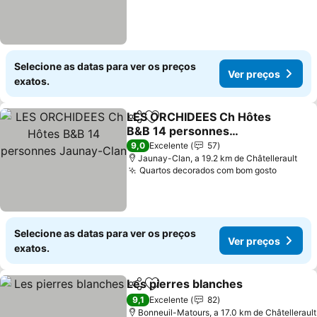
Selecione as datas para ver os preços
Ver preços
exatos.
LES ORCHIDEES Ch Hôtes
Partilhar
Adicionar aos favoritos
B&B 14 personnes
Jaunay-Clan
9,0
Excelente
57
Jaunay-Clan, a 19.2 km de Châtellerault
Quartos decorados com bom gosto
Selecione as datas para ver os preços
Ver preços
exatos.
Les pierres blanches
Partilhar
Adicionar aos favoritos
9,1
Excelente
82
Bonneuil-Matours, a 17.0 km de Châtellerault