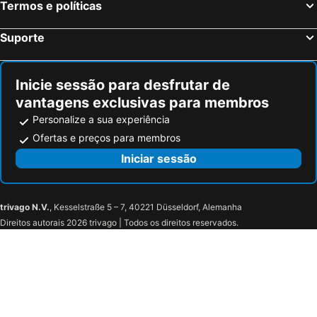
Termos e políticas
Beaumont-en-Véron, bed and breakfasts
La Roche-Clermault, bed and breakfasts
Loudun, bed and breakfasts
Dercé, bed and breakfasts
Suporte
Saint-Jean-Saint-Germain, bed and breakfasts
Saint-Julien-l'Ars, bed and breakfasts
Mauvières, bed and breakfasts
Latillé, bed and breakfasts
Inicie sessão para desfrutar de
vantagens exclusivas para membros
Personalize a sua experiência
Ofertas e preços para membros
Iniciar sessão
trivago N.V.
, Kesselstraße 5 – 7, 40221 Düsseldorf, Alemanha
Direitos autorais 2026 trivago | Todos os direitos reservados.