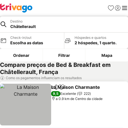
Favoritos
Iniciar
Me
Destino
Châtellerault
Check-in/out
Hóspedes e quartos
Escolha as datas
2 hóspedes, 1 quarto.
Ordenar
Filtrar
Mapa
Compare preços de Bed & Breakfast em
Châtellerault, França
Como os pagamentos influenciam os resultados
La Maison Charmante
Partilhar
Adicionar aos favoritos
9,5
Excelente
222
a 0.9 km de Centro da cidade