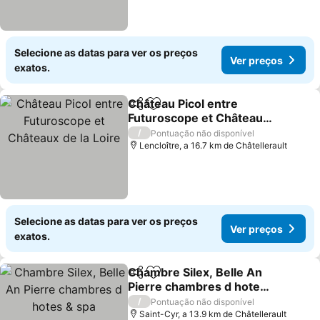
Selecione as datas para ver os preços
Ver preços
exatos.
Château Picol entre
Partilhar
Adicionar aos favoritos
Futuroscope et Châteaux
de la Loire
/
Pontuação não disponível
Lencloître, a 16.7 km de Châtellerault
Selecione as datas para ver os preços
Ver preços
exatos.
Chambre Silex, Belle An
Partilhar
Adicionar aos favoritos
Pierre chambres d hotes
& spa
/
Pontuação não disponível
Saint-Cyr, a 13.9 km de Châtellerault