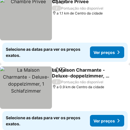
Chambre Privee
Partilhar
Adicionar aos favoritos
/
Pontuação não disponível
a 1.1 km de Centro da cidade
Selecione as datas para ver os preços
Ver preços
exatos.
La Maison Charmante -
Partilhar
Adicionar aos favoritos
Deluxe-doppelzimmer, 1
Schlafzimmer
/
Pontuação não disponível
a 0.9 km de Centro da cidade
Selecione as datas para ver os preços
Ver preços
exatos.