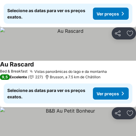
Selecione as datas para ver os preços
Ver preços
exatos.
Partilhar
Ad
Au Rascard
Bed & Breakfast
Vistas panorâmicas do lago e da montanha
9,5
Excelente
227
Brusson, a 7.5 km de Châtillon
Selecione as datas para ver os preços
Ver preços
exatos.
Partilhar
Ad