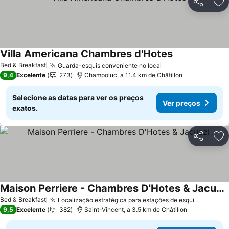
Partilhar
Ad
Villa Americana Chambres d'Hotes
Bed & Breakfast
Guarda-esquis conveniente no local
9,4
Excelente
273
Champoluc, a 11.4 km de Châtillon
Selecione as datas para ver os preços
Ver preços
exatos.
Partilhar
Ad
Maison Perriere - Chambres D'Hotes & Jacuzzi
Bed & Breakfast
Localização estratégica para estações de esqui
9,5
Excelente
382
Saint-Vincent, a 3.5 km de Châtillon