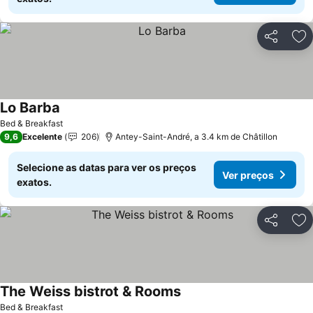
Partilhar
Ad
Lo Barba
Bed & Breakfast
9,6
Excelente
206
Antey-Saint-André, a 3.4 km de Châtillon
Selecione as datas para ver os preços
Ver preços
exatos.
Partilhar
Ad
The Weiss bistrot & Rooms
Bed & Breakfast