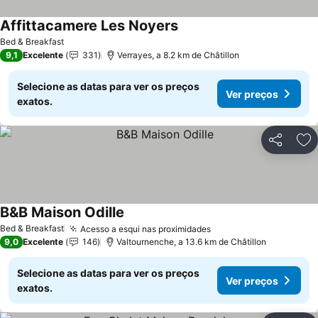
Affittacamere Les Noyers
Bed & Breakfast
9,1
Excelente
331
Verrayes, a 8.2 km de Châtillon
Selecione as datas para ver os preços
Ver preços
exatos.
Partilhar
Ad
B&B Maison Odille
Bed & Breakfast
Acesso a esqui nas proximidades
9,0
Excelente
146
Valtournenche, a 13.6 km de Châtillon
Selecione as datas para ver os preços
Ver preços
exatos.