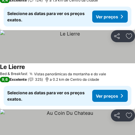
9,4
Excelente
124
a 1.9 km de Centro da cidade
Selecione as datas para ver os preços
Ver preços
exatos.
Partilhar
Ad
Le Lierre
Bed & Breakfast
Vistas panorâmicas da montanha e do vale
9,6
Excelente
325
a 0.2 km de Centro da cidade
Selecione as datas para ver os preços
Ver preços
exatos.
Partilhar
Ad