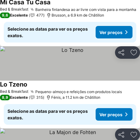
Mi Casa Tu Casa
Bed & Breakfast
Banheira finlandesa ao ar livre com vista para a montanha
9,6
Excelente
477
Brusson, a 6.9 km de Châtillon
Selecione as datas para ver os preços
Ver preços
exatos.
Partilhar
Ad
Lo Tzeno
Bed & Breakfast
Pequeno-almoço e refeições com produtos locais
8,9
Excelente
315
Fénis, a 11.2 km de Châtillon
Selecione as datas para ver os preços
Ver preços
exatos.
Partilhar
Ad