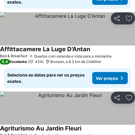
exatos.
Partilhar
Ad
Affittacamere La Luge D'Antan
Bed & Breakfast
Quartos com varanda e vista para a montanha
9,4
Excelente
434
Brusson, a 8.3 km de Châtillon
Selecione as datas para ver os preços
Ver preços
exatos.
Partilhar
Ad
Agriturismo Au Jardin Fleuri