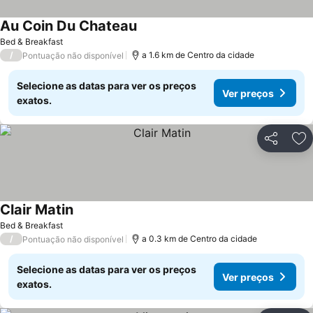
Au Coin Du Chateau
Bed & Breakfast
/
a 1.6 km de Centro da cidade
Pontuação não disponível
Selecione as datas para ver os preços
Ver preços
exatos.
Partilhar
Ad
Clair Matin
Bed & Breakfast
/
a 0.3 km de Centro da cidade
Pontuação não disponível
Selecione as datas para ver os preços
Ver preços
exatos.