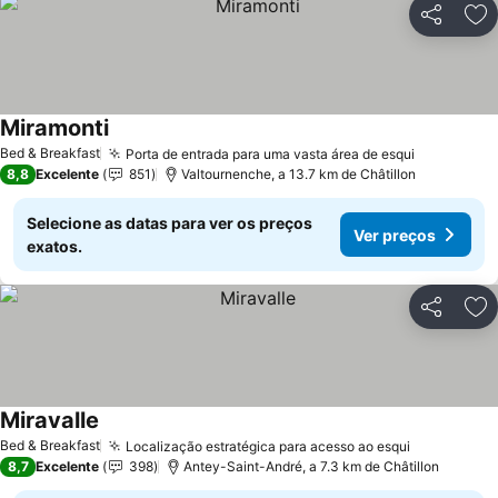
Partilhar
Ad
Miramonti
Bed & Breakfast
Porta de entrada para uma vasta área de esqui
8,8
Excelente
851
Valtournenche, a 13.7 km de Châtillon
Selecione as datas para ver os preços
Ver preços
exatos.
Partilhar
Ad
Miravalle
Bed & Breakfast
Localização estratégica para acesso ao esqui
8,7
Excelente
398
Antey-Saint-André, a 7.3 km de Châtillon