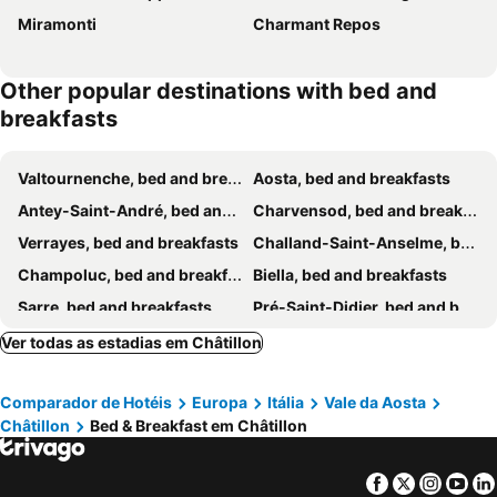
Miramonti
Charmant Repos
Other popular destinations with bed and
breakfasts
Valtournenche, bed and breakfasts
Aosta, bed and breakfasts
Antey-Saint-André, bed and breakfasts
Charvensod, bed and breakfasts
Verrayes, bed and breakfasts
Challand-Saint-Anselme, bed and breakfasts
Champoluc, bed and breakfasts
Biella, bed and breakfasts
Sarre, bed and breakfasts
Pré-Saint-Didier, bed and breakfasts
Bruson, bed and breakfasts
Brusson, bed and breakfasts
Ver todas as estadias em Châtillon
Ivrea, bed and breakfasts
Viverone, bed and breakfasts
Comparador de Hotéis
Europa
Itália
Vale da Aosta
Saint-Vincent, bed and breakfasts
Cogne, bed and breakfasts
Châtillon
Bed & Breakfast em Châtillon
Saas Grund, bed and breakfasts
La Salle, bed and breakfasts
Jovençan, bed and breakfasts
Borgofranco d'Ivrea, bed and breakfasts
Facebook
Twitter
Insta
Yo