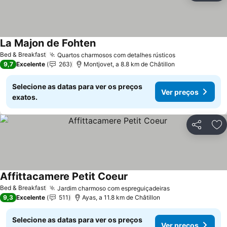
La Majon de Fohten
Bed & Breakfast
Quartos charmosos com detalhes rústicos
9,7
Excelente
263
Montjovet, a 8.8 km de Châtillon
Selecione as datas para ver os preços
Ver preços
exatos.
Partilhar
Ad
Affittacamere Petit Coeur
Bed & Breakfast
Jardim charmoso com espreguiçadeiras
9,3
Excelente
511
Ayas, a 11.8 km de Châtillon
Selecione as datas para ver os preços
Ver preços