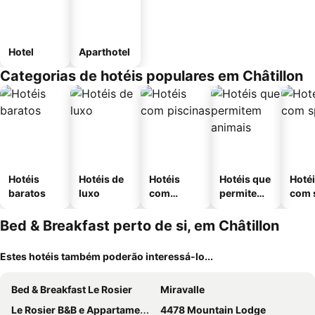
Hotel
Aparthotel
Categorias de hotéis populares em Châtillon
Hotéis
Hotéis de
Hotéis
Hotéis que
Hoté
baratos
luxo
com
permitem
com 
piscinas
animais
Bed & Breakfast perto de si, em Châtillon
Estes hotéis também poderão interessá-lo...
Bed & Breakfast Le Rosier
Miravalle
Le Rosier B&B e Appartamento
4478 Mountain Lodge