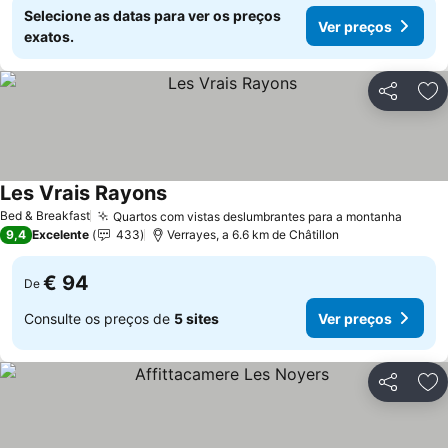
Selecione as datas para ver os preços
Ver preços
exatos.
Partilhar
Ad
Les Vrais Rayons
Bed & Breakfast
Quartos com vistas deslumbrantes para a montanha
9,4
Excelente
433
Verrayes, a 6.6 km de Châtillon
€ 94
De
Consulte os preços de
5 sites
Ver preços
Partilhar
Ad