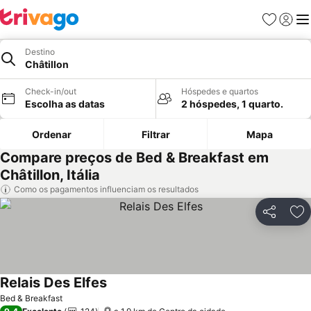
Favoritos
Iniciar
Me
Destino
Châtillon
Check-in/out
Hóspedes e quartos
Escolha as datas
2 hóspedes, 1 quarto.
Ordenar
Filtrar
Mapa
Compare preços de Bed & Breakfast em
Châtillon, Itália
Como os pagamentos influenciam os resultados
Partilhar
Ad
Relais Des Elfes
Bed & Breakfast