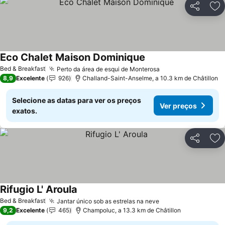
Partilhar
Ad
Eco Chalet Maison Dominique
Bed & Breakfast
Perto da área de esqui de Monterosa
8,9
Excelente
926
Challand-Saint-Anselme, a 10.3 km de Châtillon
Selecione as datas para ver os preços
Ver preços
exatos.
Partilhar
Ad
Rifugio L' Aroula
Bed & Breakfast
Jantar único sob as estrelas na neve
9,2
Excelente
465
Champoluc, a 13.3 km de Châtillon