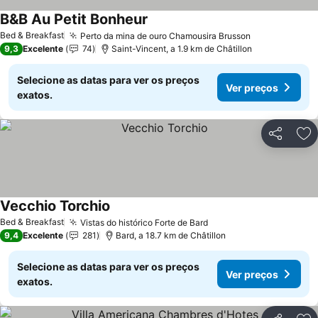
B&B Au Petit Bonheur
Bed & Breakfast
Perto da mina de ouro Chamousira Brusson
9,3
Excelente
74
Saint-Vincent, a 1.9 km de Châtillon
Selecione as datas para ver os preços
Ver preços
exatos.
Partilhar
Ad
Vecchio Torchio
Bed & Breakfast
Vistas do histórico Forte de Bard
9,4
Excelente
281
Bard, a 18.7 km de Châtillon
Selecione as datas para ver os preços
Ver preços
exatos.