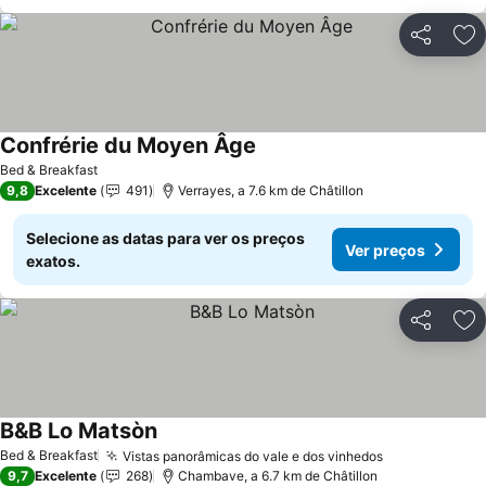
Partilhar
Ad
Confrérie du Moyen Âge
Bed & Breakfast
9,8
Excelente
491
Verrayes, a 7.6 km de Châtillon
Selecione as datas para ver os preços
Ver preços
exatos.
Partilhar
Ad
B&B Lo Matsòn
Bed & Breakfast
Vistas panorâmicas do vale e dos vinhedos
9,7
Excelente
268
Chambave, a 6.7 km de Châtillon