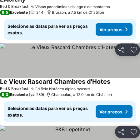
Bed & Breakfast
Vistas panorâmicas do lago e da montanha
9,5
Excelente
244
Brusson, a 7.5 km de Châtillon
Selecione as datas para ver os preços
Ver preços
exatos.
Partilhar
Ad
Le Vieux Rascard Chambres d'Hotes
Bed & Breakfast
Edifício histórico alpino rascard
9,0
Excelente
289
Champoluc, a 12.0 km de Châtillon
Selecione as datas para ver os preços
Ver preços
exatos.
Partilhar
Ad