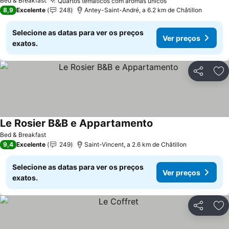
Bed & Breakfast
Quartos temáticos com aromas únicos
8,9
Excelente
248
Antey-Saint-André, a 6.2 km de Châtillon
Selecione as datas para ver os preços
Ver preços
exatos.
Partilhar
Ad
Le Rosier B&B e Appartamento
Bed & Breakfast
9,4
Excelente
249
Saint-Vincent, a 2.6 km de Châtillon
Selecione as datas para ver os preços
Ver preços
exatos.
Partilhar
Ad