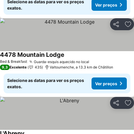
Selecione as datas para ver os preços
Ver preços
exatos.
Partilhar
Ad
4478 Mountain Lodge
Bed & Breakfast
Guarda-esquis aquecido no local
9,3
Excelente
435
Valtournenche, a 13.3 km de Châtillon
Selecione as datas para ver os preços
Ver preços
exatos.
Partilhar
Ad
L'Abreny