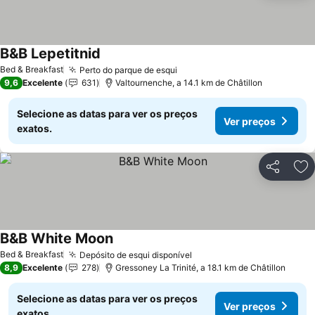
B&B Lepetitnid
Bed & Breakfast
Perto do parque de esqui
9,6
Excelente
631
Valtournenche, a 14.1 km de Châtillon
Selecione as datas para ver os preços
Ver preços
exatos.
Partilhar
Ad
B&B White Moon
Bed & Breakfast
Depósito de esqui disponível
8,9
Excelente
278
Gressoney La Trinité, a 18.1 km de Châtillon
Selecione as datas para ver os preços
Ver preços
exatos.