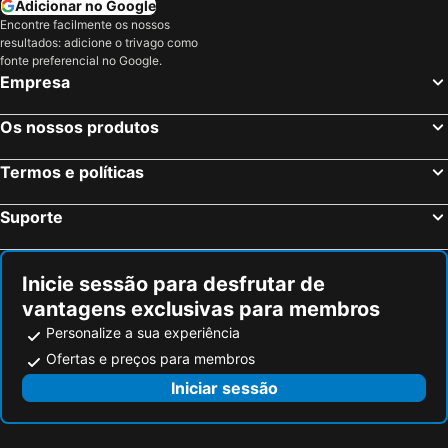
Adicionar no Google
Eckington, bed and breakfasts
Wroughton, bed and breakfasts
Encontre facilmente os nossos
Charlbury, bed and breakfasts
Wotton-under-Edge, bed and breakfasts
resultados: adicione o trivago como
fonte preferencial no Google.
Castle Combe, bed and breakfasts
Frampton, bed and breakfasts
Empresa
Bromyard, bed and breakfasts
Droitwich Spa, bed and breakfasts
Northleach, bed and breakfasts
Cinderford, bed and breakfasts
Os nossos produtos
Bredon, bed and breakfasts
Dursley, bed and breakfasts
Termos e políticas
Nailsworth, bed and breakfasts
Shipston-on-Stour, bed and breakfasts
Old Sodbury, bed and breakfasts
Churchdown, bed and breakfasts
Suporte
Winchcombe, bed and breakfasts
Upton Snodsbury, bed and breakfasts
Inicie sessão para desfrutar de
vantagens exclusivas para membros
Personalize a sua experiência
Ofertas e preços para membros
Iniciar sessão