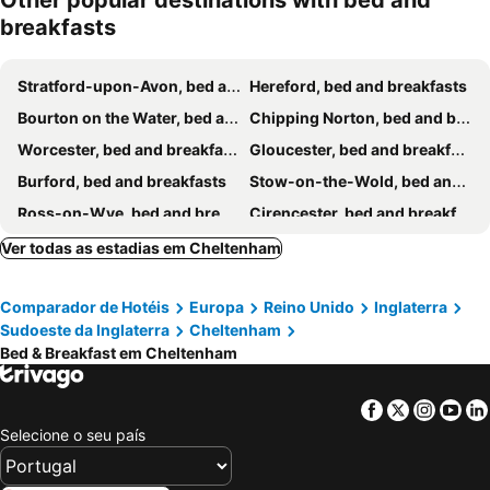
Other popular destinations with bed and
breakfasts
Stratford-upon-Avon, bed and breakfasts
Hereford, bed and breakfasts
Bourton on the Water, bed and breakfasts
Chipping Norton, bed and breakfasts
Worcester, bed and breakfasts
Gloucester, bed and breakfasts
Burford, bed and breakfasts
Stow-on-the-Wold, bed and breakfasts
Ross-on-Wye, bed and breakfasts
Cirencester, bed and breakfasts
Chipping Campden, bed and breakfasts
Lydney, bed and breakfasts
Ver todas as estadias em Cheltenham
Moreton-in-Marsh, bed and breakfasts
Witney, bed and breakfasts
Comparador de Hotéis
Europa
Reino Unido
Inglaterra
Ledbury, bed and breakfasts
Tewkesbury, bed and breakfasts
Sudoeste da Inglaterra
Cheltenham
Monmouth, bed and breakfasts
Pershore, bed and breakfasts
Bed & Breakfast em Cheltenham
Stroud, bed and breakfasts
Broadway, bed and breakfasts
Swindon, bed and breakfasts
Malvern, bed and breakfasts
Facebook
Twitter
Insta
Yo
Selecione o seu país
Evesham, bed and breakfasts
Cricklade, bed and breakfasts
Fairford, bed and breakfasts
Newent, bed and breakfasts