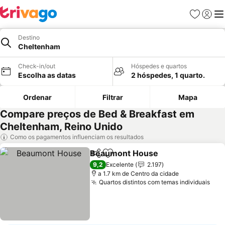
Favoritos
Iniciar
Me
Destino
Cheltenham
Check-in/out
Hóspedes e quartos
Escolha as datas
2 hóspedes, 1 quarto.
Ordenar
Filtrar
Mapa
Compare preços de Bed & Breakfast em
Cheltenham, Reino Unido
Como os pagamentos influenciam os resultados
Beaumont House
Partilhar
Adicionar aos favoritos
9,2
Excelente
2.197
a 1.7 km de Centro da cidade
Quartos distintos com temas individuais