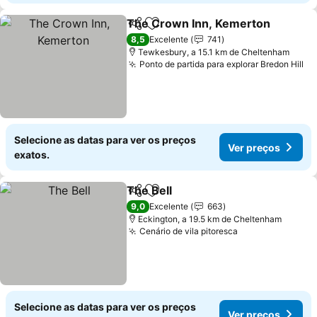
The Crown Inn, Kemerton
Partilhar
Adicionar aos favoritos
8,5
Excelente
741
Tewkesbury, a 15.1 km de Cheltenham
Ponto de partida para explorar Bredon Hill
Selecione as datas para ver os preços
Ver preços
exatos.
The Bell
Partilhar
Adicionar aos favoritos
9,0
Excelente
663
Eckington, a 19.5 km de Cheltenham
Cenário de vila pitoresca
Selecione as datas para ver os preços
Ver preços