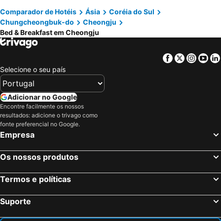
Comparador de Hotéis
Ásia
Coréia do Sul
Chungcheongbuk-do
Cheongju
Bed & Breakfast em Cheongju
Facebook
Twitter
Insta
Yo
Selecione o seu país
Adicionar no Google
Encontre facilmente os nossos
resultados: adicione o trivago como
fonte preferencial no Google.
Empresa
Os nossos produtos
Termos e políticas
Suporte