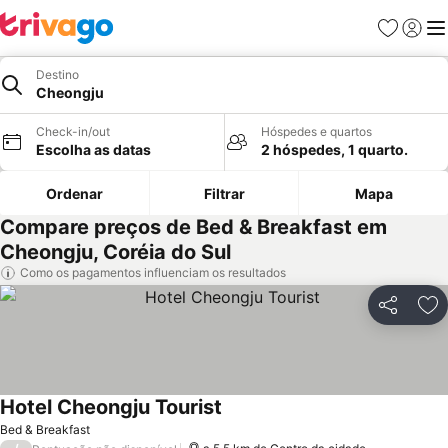
Favoritos
Iniciar
Me
Destino
Cheongju
Check-in/out
Hóspedes e quartos
Escolha as datas
2 hóspedes, 1 quarto.
Ordenar
Filtrar
Mapa
Compare preços de Bed & Breakfast em
Cheongju, Coréia do Sul
Como os pagamentos influenciam os resultados
Partilhar
Ad
Hotel Cheongju Tourist
Ver preços
Bed & Breakfast