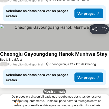
/
a 5.5 km de Centro da cidade
Pontuação não disponível
Selecione as datas para ver os preços
Ver preços
exatos.
Partilhar
Ad
Cheongju Gayoungdang Hanok Munhwa Stay
Bed & Breakfast
/
Cheongwon, a 12.7 km de Cheongju
Pontuação não disponível
Selecione as datas para ver os preços
Ver preços
exatos.
Mostrar mais
Os preços e a disponibilidade que recebemos dos sites de reserva
mudam frequentemente. Como tal, pode haver diferenças entre as
ofertas que consulta no trivago e os preços que estão disponíveis