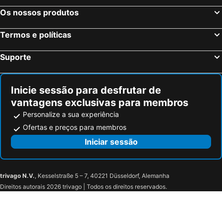
Carasco, bed and breakfasts
Casarza Ligure, bed and breakfasts
Os nossos produtos
Cogorno, bed and breakfasts
Bardi, bed and breakfasts
Termos e políticas
Mele, bed and breakfasts
Sant'Olcese, bed and breakfasts
Pignone, bed and breakfasts
Gorreto, bed and breakfasts
Suporte
Mulazzo, bed and breakfasts
Torriglia, bed and breakfasts
Rocchetta di Vara, bed and breakfasts
Moconesi, bed and breakfasts
Inicie sessão para desfrutar de
vantagens exclusivas para membros
Personalize a sua experiência
Ofertas e preços para membros
Iniciar sessão
trivago N.V.
, Kesselstraße 5 – 7, 40221 Düsseldorf, Alemanha
Direitos autorais 2026 trivago | Todos os direitos reservados.