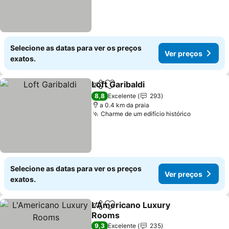
Selecione as datas para ver os preços
Ver preços
exatos.
Loft Garibaldi
Partilhar
Adicionar aos favoritos
8,8
Excelente
293
a 0.4 km da praia
Charme de um edifício histórico
Selecione as datas para ver os preços
Ver preços
exatos.
L'Americano Luxury
Partilhar
Adicionar aos favoritos
Rooms
9,3
Excelente
235