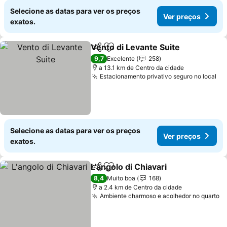
Selecione as datas para ver os preços
Ver preços
exatos.
Vento di Levante Suite
Partilhar
Adicionar aos favoritos
9,7
Excelente
258
a 13.1 km de Centro da cidade
Estacionamento privativo seguro no local
Selecione as datas para ver os preços
Ver preços
exatos.
L'angolo di Chiavari
Partilhar
Adicionar aos favoritos
8,4
Muito boa
168
a 2.4 km de Centro da cidade
Ambiente charmoso e acolhedor no quarto