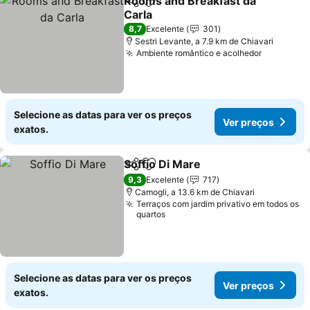
Rooms and Breakfast da
Partilhar
Adicionar aos favoritos
Carla
8,7
Excelente
301
Sestri Levante, a 7.9 km de Chiavari
Ambiente romântico e acolhedor
Selecione as datas para ver os preços
Ver preços
exatos.
Soffio Di Mare
Partilhar
Adicionar aos favoritos
9,3
Excelente
717
Camogli, a 13.6 km de Chiavari
Terraços com jardim privativo em todos os
quartos
Selecione as datas para ver os preços
Ver preços
exatos.