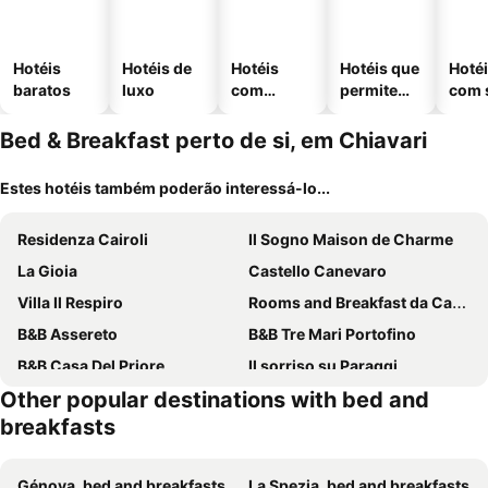
Hotéis
Hotéis de
Hotéis
Hotéis que
Hoté
baratos
luxo
com
permitem
com 
piscinas
animais
Bed & Breakfast perto de si, em Chiavari
Estes hotéis também poderão interessá-lo...
Residenza Cairoli
Il Sogno Maison de Charme
La Gioia
Castello Canevaro
Villa Il Respiro
Rooms and Breakfast da Carla
B&B Assereto
B&B Tre Mari Portofino
B&B Casa Del Priore
Il sorriso su Paraggi
Other popular destinations with bed and
@gatetothewild
BBQ Lodge
breakfasts
B&B I Glicini
B&B Quincas Berro d'Agua
Génova, bed and breakfasts
La Spezia, bed and breakfasts