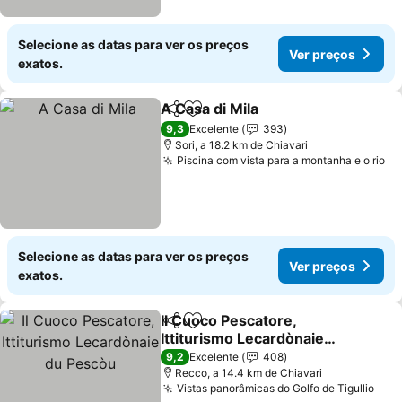
Selecione as datas para ver os preços
Ver preços
exatos.
A Casa di Mila
Partilhar
Adicionar aos favoritos
9,3
Excelente
393
Sori, a 18.2 km de Chiavari
Piscina com vista para a montanha e o rio
Selecione as datas para ver os preços
Ver preços
exatos.
Il Cuoco Pescatore,
Partilhar
Adicionar aos favoritos
Ittiturismo Lecardònaie
du Pescòu
9,2
Excelente
408
Recco, a 14.4 km de Chiavari
Vistas panorâmicas do Golfo de Tigullio