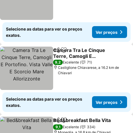
Selecione as datas para ver os preços
Ver preços
exatos.
Camera Tra Le Cinque
Partilhar
Adicionar aos favoritos
Terre, Camogli E
Portofino. Vista Valle E
9,2
Excelente
71
Scorcio Mare Allorizzonte
Castiglione Chiavarese, a 16.2 km de
Chiavari
Selecione as datas para ver os preços
Ver preços
exatos.
Bed&breakfast Bella Vita
Partilhar
Adicionar aos favoritos
9,1
Excelente
334
Moneglia, a 16.8 km de Chiavari