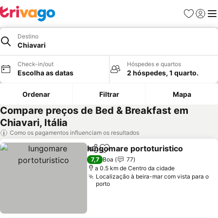
Favoritos
Iniciar
Me
Destino
Chiavari
Check-in/out
Hóspedes e quartos
Escolha as datas
2 hóspedes, 1 quarto.
Ordenar
Filtrar
Mapa
Compare preços de Bed & Breakfast em
Chiavari, Itália
Como os pagamentos influenciam os resultados
lungomare portoturistico
Partilhar
Adicionar aos favoritos
7,7
Boa
77
a 0.5 km de Centro da cidade
Localização à beira-mar com vista para o
porto