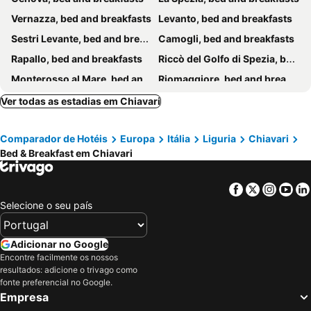
Vernazza, bed and breakfasts
Levanto, bed and breakfasts
Sestri Levante, bed and breakfasts
Camogli, bed and breakfasts
Rapallo, bed and breakfasts
Riccò del Golfo di Spezia, bed and breakfasts
Monterosso al Mare, bed and breakfasts
Riomaggiore, bed and breakfasts
Manarola, bed and breakfasts
Bonassola, bed and breakfasts
Ver todas as estadias em Chiavari
Ne, bed and breakfasts
Vezzano Ligure, bed and breakfasts
Comparador de Hotéis
Europa
Itália
Liguria
Chiavari
Moneglia, bed and breakfasts
Recco, bed and breakfasts
Bed & Breakfast em Chiavari
Corniglia, bed and breakfasts
Zoagli, bed and breakfasts
Sori, bed and breakfasts
Pontremoli, bed and breakfasts
Facebook
Twitter
Insta
Yo
Avegno, bed and breakfasts
Borghetto di Vara, bed and breakfasts
Selecione o seu país
Santa Margherita Ligure, bed and breakfasts
Lorsica, bed and breakfasts
Brugnato, bed and breakfasts
Carrodano, bed and breakfasts
Adicionar no Google
Encontre facilmente os nossos
Coreglia Ligure, bed and breakfasts
Pieve Ligure, bed and breakfasts
resultados: adicione o trivago como
Maissana, bed and breakfasts
Castiglione Chiavarese, bed and breakfasts
fonte preferencial no Google.
Empresa
Uscio, bed and breakfasts
Albareto, bed and breakfasts