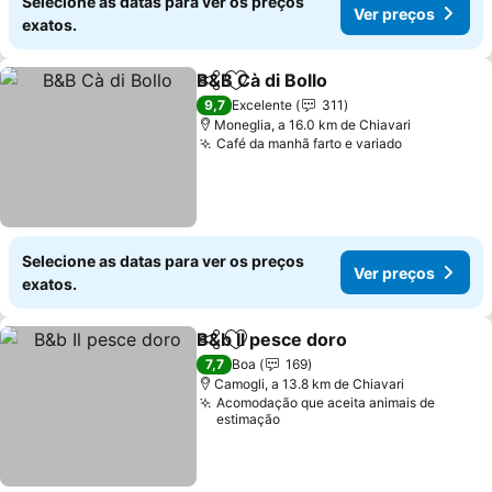
Selecione as datas para ver os preços
Ver preços
exatos.
B&B Cà di Bollo
Partilhar
Adicionar aos favoritos
9,7
Excelente
311
Moneglia, a 16.0 km de Chiavari
Café da manhã farto e variado
Selecione as datas para ver os preços
Ver preços
exatos.
B&b Il pesce doro
Partilhar
Adicionar aos favoritos
7,7
Boa
169
Camogli, a 13.8 km de Chiavari
Acomodação que aceita animais de
estimação