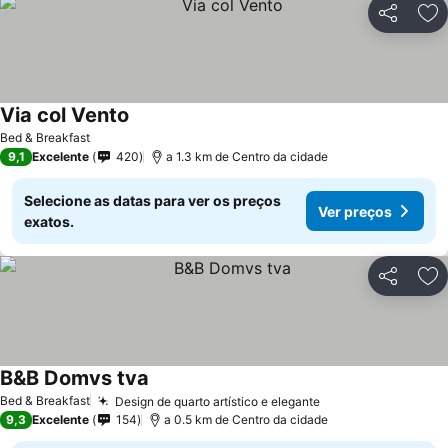
Partilhar
Ad
Via col Vento
Bed & Breakfast
9,1
Excelente
420
a 1.3 km de Centro da cidade
Selecione as datas para ver os preços
Ver preços
exatos.
Partilhar
Ad
B&B Domvs tva
Bed & Breakfast
Design de quarto artístico e elegante
9,3
Excelente
154
a 0.5 km de Centro da cidade