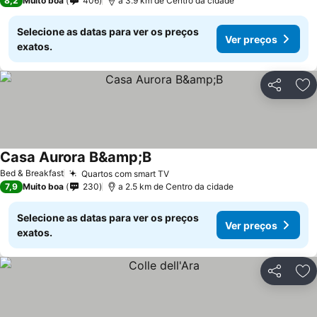
8,2
Muito boa
406
a 3.9 km de Centro da cidade
Selecione as datas para ver os preços
Ver preços
exatos.
Partilhar
Ad
Casa Aurora B&amp;B
Bed & Breakfast
Quartos com smart TV
7,9
Muito boa
230
a 2.5 km de Centro da cidade
Selecione as datas para ver os preços
Ver preços
exatos.
Partilhar
Ad