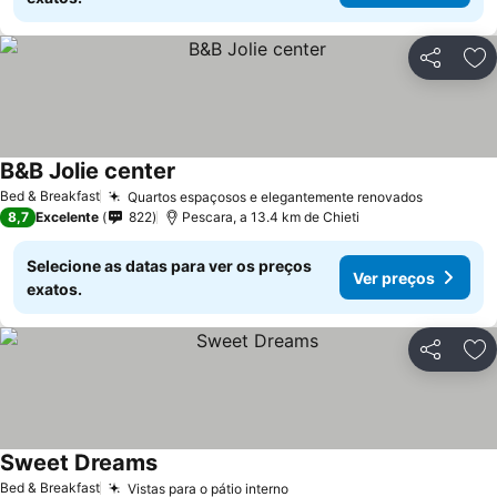
Partilhar
Ad
B&B Jolie center
Bed & Breakfast
Quartos espaçosos e elegantemente renovados
8,7
Excelente
822
Pescara, a 13.4 km de Chieti
Selecione as datas para ver os preços
Ver preços
exatos.
Partilhar
Ad
Sweet Dreams
Bed & Breakfast
Vistas para o pátio interno