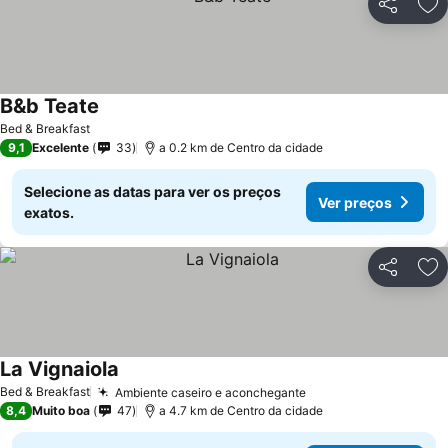
Partilhar
Ad
B&b Teate
Bed & Breakfast
9,1
Excelente
33
a 0.2 km de Centro da cidade
Selecione as datas para ver os preços
Ver preços
exatos.
Partilhar
Ad
La Vignaiola
Bed & Breakfast
Ambiente caseiro e aconchegante
8,4
Muito boa
47
a 4.7 km de Centro da cidade