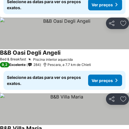
Selecione as datas para ver os preços
Ver preços
exatos.
Partilhar
Ad
B&B Oasi Degli Angeli
Bed & Breakfast
Piscina interior aquecida
9,2
Excelente
284
Pescara, a 7.7 km de Chieti
Selecione as datas para ver os preços
Ver preços
exatos.
Partilhar
Ad
B&B Villa Maria