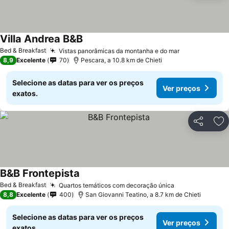
Villa Andrea B&B
Bed & Breakfast
Vistas panorâmicas da montanha e do mar
8,9
Excelente
70
Pescara, a 10.8 km de Chieti
Selecione as datas para ver os preços
Ver preços
exatos.
Partilhar
Ad
B&B Frontepista
Bed & Breakfast
Quartos temáticos com decoração única
8,8
Excelente
400
San Giovanni Teatino, a 8.7 km de Chieti
Selecione as datas para ver os preços
Ver preços
exatos.