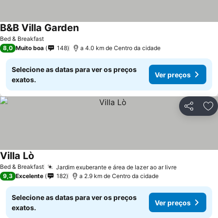
B&B Villa Garden
Bed & Breakfast
8,0
Muito boa
148
a 4.0 km de Centro da cidade
Selecione as datas para ver os preços
Ver preços
exatos.
Partilhar
Ad
Villa Lò
Bed & Breakfast
Jardim exuberante e área de lazer ao ar livre
9,3
Excelente
182
a 2.9 km de Centro da cidade
Selecione as datas para ver os preços
Ver preços
exatos.