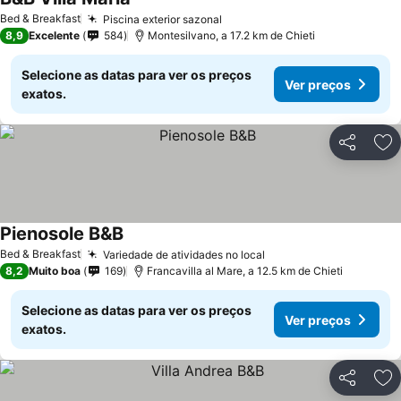
Bed & Breakfast
Piscina exterior sazonal
8,9
Excelente
584
Montesilvano, a 17.2 km de Chieti
Selecione as datas para ver os preços
Ver preços
exatos.
Partilhar
Ad
Pienosole B&B
Bed & Breakfast
Variedade de atividades no local
8,2
Muito boa
169
Francavilla al Mare, a 12.5 km de Chieti
Selecione as datas para ver os preços
Ver preços
exatos.
Partilhar
Ad