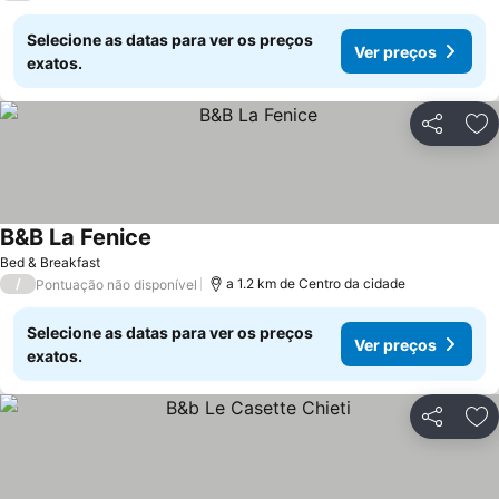
Selecione as datas para ver os preços
Ver preços
exatos.
Partilhar
Ad
B&B La Fenice
Bed & Breakfast
/
a 1.2 km de Centro da cidade
Pontuação não disponível
Selecione as datas para ver os preços
Ver preços
exatos.
Partilhar
Ad