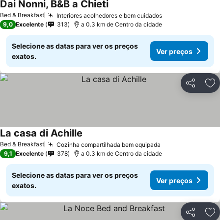
Dai Nonni, B&B a Chieti
Bed & Breakfast
Interiores acolhedores e bem cuidados
9,0
Excelente
313
a 0.3 km de Centro da cidade
Selecione as datas para ver os preços
Ver preços
exatos.
Partilhar
Ad
La casa di Achille
Bed & Breakfast
Cozinha compartilhada bem equipada
9,1
Excelente
378
a 0.3 km de Centro da cidade
Selecione as datas para ver os preços
Ver preços
exatos.
Partilhar
Ad