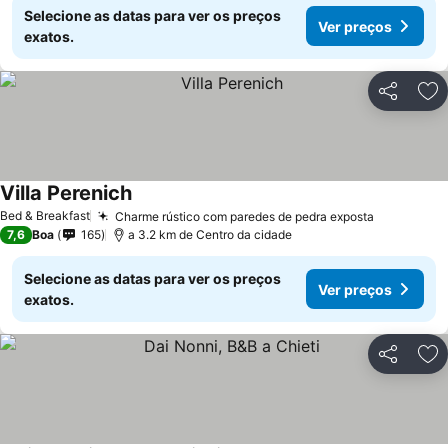
Selecione as datas para ver os preços
Ver preços
exatos.
Partilhar
Ad
Villa Perenich
Bed & Breakfast
Charme rústico com paredes de pedra exposta
7,6
Boa
165
a 3.2 km de Centro da cidade
Selecione as datas para ver os preços
Ver preços
exatos.
Partilhar
Ad