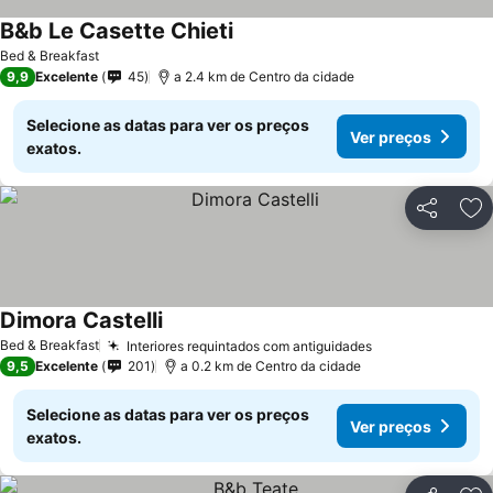
B&b Le Casette Chieti
Bed & Breakfast
9,9
Excelente
45
a 2.4 km de Centro da cidade
Selecione as datas para ver os preços
Ver preços
exatos.
Partilhar
Ad
Dimora Castelli
Bed & Breakfast
Interiores requintados com antiguidades
9,5
Excelente
201
a 0.2 km de Centro da cidade
Selecione as datas para ver os preços
Ver preços
exatos.