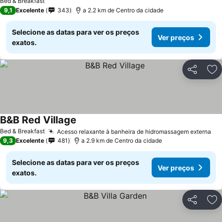
Bed & Breakfast
9,1
Excelente
343
a 2.2 km de Centro da cidade
Selecione as datas para ver os preços
Ver preços
exatos.
Partilhar
Ad
B&B Red Village
Bed & Breakfast
Acesso relaxante à banheira de hidromassagem externa
9,3
Excelente
481
a 2.9 km de Centro da cidade
Selecione as datas para ver os preços
Ver preços
exatos.
Partilhar
Ad