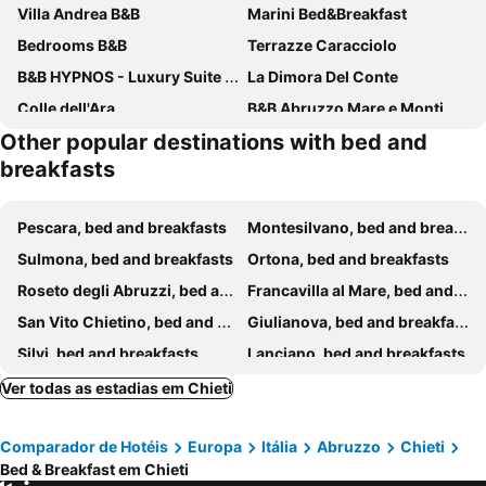
Villa Andrea B&B
Marini Bed&Breakfast
Bedrooms B&B
Terrazze Caracciolo
B&B HYPNOS - Luxury Suite Pescara
La Dimora Del Conte
Colle dell'Ara
B&B Abruzzo Mare e Monti
Other popular destinations with bed and
B&B Red Village
La Casa Zen
breakfasts
B&b74
Bed & Breakfast La Perla Rosa
Dimora Antica Pianella
Lo Scacciapensieri
Pescara, bed and breakfasts
Montesilvano, bed and breakfasts
Moon River Guest House
La Casa del Nonno
Sulmona, bed and breakfasts
Ortona, bed and breakfasts
B&B Jolie center
Sofia B&B
Roseto degli Abruzzi, bed and breakfasts
Francavilla al Mare, bed and breakfasts
Serendipity B&B Pescara
B&B Le Mansarde
San Vito Chietino, bed and breakfasts
Giulianova, bed and breakfasts
Bed & Breakfast Mafi
Magnolia B&B
Silvi, bed and breakfasts
Lanciano, bed and breakfasts
Le dimore Al Vecchio Teatro
San Giovanni Teatino, bed and breakfasts
Città Sant'Angelo, bed and breakfasts
Ver todas as estadias em Chieti
Pineto, bed and breakfasts
Pollutri, bed and breakfasts
Comparador de Hotéis
Europa
Itália
Abruzzo
Chieti
Santo Stefano di Sessanio, bed and breakfasts
Tollo, bed and breakfasts
Bed & Breakfast em Chieti
Orsogna, bed and breakfasts
Vittorito, bed and breakfasts