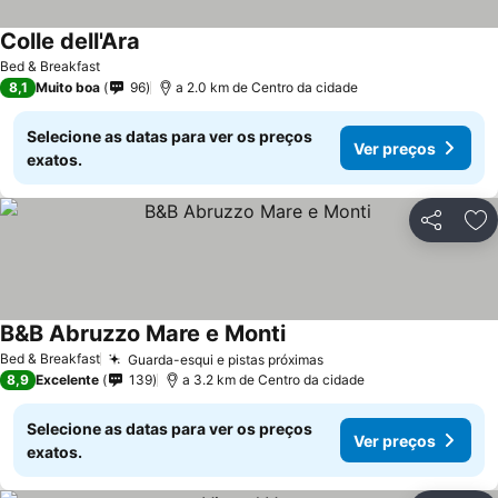
Colle dell'Ara
Bed & Breakfast
8,1
Muito boa
96
a 2.0 km de Centro da cidade
Selecione as datas para ver os preços
Ver preços
exatos.
Partilhar
Ad
B&B Abruzzo Mare e Monti
Bed & Breakfast
Guarda-esqui e pistas próximas
8,9
Excelente
139
a 3.2 km de Centro da cidade
Selecione as datas para ver os preços
Ver preços
exatos.