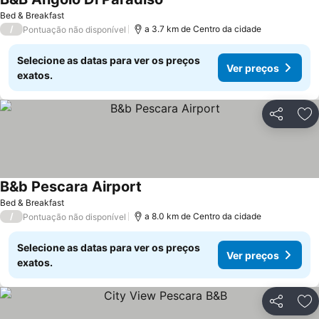
Bed & Breakfast
/
a 3.7 km de Centro da cidade
Pontuação não disponível
Selecione as datas para ver os preços
Ver preços
exatos.
Partilhar
Ad
B&b Pescara Airport
Bed & Breakfast
/
a 8.0 km de Centro da cidade
Pontuação não disponível
Selecione as datas para ver os preços
Ver preços
exatos.
Partilhar
Ad