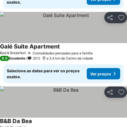
exatos.
Partilhar
Ad
Galé Suite Apartment
Bed & Breakfast
Comodidades pensadas para a família
9,0
Excelente
201
a 2.4 km de Centro da cidade
Selecione as datas para ver os preços
Ver preços
exatos.
Partilhar
Ad
B&B Da Bea