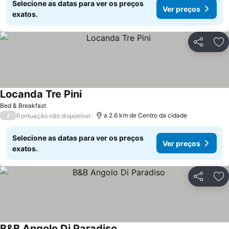
Selecione as datas para ver os preços
Ver preços
exatos.
Partilhar
Ad
Locanda Tre Pini
Bed & Breakfast
/
a 2.6 km de Centro da cidade
Pontuação não disponível
Selecione as datas para ver os preços
Ver preços
exatos.
Partilhar
Ad
B&B Angolo Di Paradiso