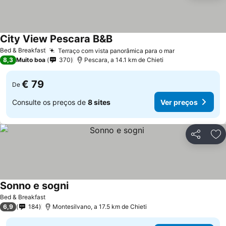
City View Pescara B&B
Bed & Breakfast
Terraço com vista panorâmica para o mar
8,3
Muito boa
370
Pescara, a 14.1 km de Chieti
€ 79
De
Consulte os preços de
8 sites
Ver preços
Partilhar
Ad
Sonno e sogni
Bed & Breakfast
6,9
184
Montesilvano, a 17.5 km de Chieti