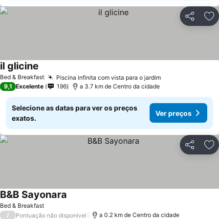
Partilhar
Ad
il glicine
Bed & Breakfast
Piscina infinita com vista para o jardim
9,1
Excelente
196
a 3.7 km de Centro da cidade
Selecione as datas para ver os preços
Ver preços
exatos.
Partilhar
Ad
B&B Sayonara
Bed & Breakfast
/
a 0.2 km de Centro da cidade
Pontuação não disponível