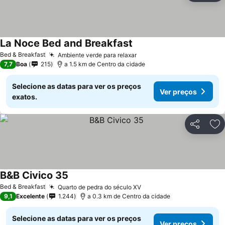
La Noce Bed and Breakfast
Bed & Breakfast
Ambiente verde para relaxar
7,7
Boa
215
a 1.5 km de Centro da cidade
Selecione as datas para ver os preços
Ver preços
exatos.
Partilhar
Ad
B&B Civico 35
Bed & Breakfast
Quarto de pedra do século XV
9,1
Excelente
1.244
a 0.3 km de Centro da cidade
Selecione as datas para ver os preços
Ver preços