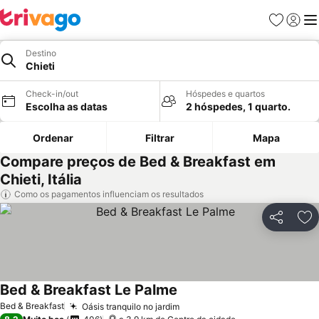
Favoritos
Iniciar
Me
Destino
Chieti
Check-in/out
Hóspedes e quartos
Escolha as datas
2 hóspedes, 1 quarto.
Ordenar
Filtrar
Mapa
Compare preços de Bed & Breakfast em
Chieti, Itália
Como os pagamentos influenciam os resultados
Partilhar
Ad
Bed & Breakfast Le Palme
Bed & Breakfast
Oásis tranquilo no jardim