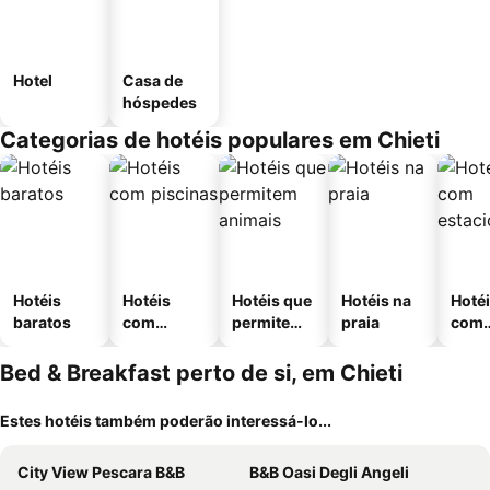
Hotel
Casa de
hóspedes
Categorias de hotéis populares em Chieti
Hotéis
Hotéis
Hotéis que
Hotéis na
Hoté
baratos
com
permitem
praia
com
piscinas
animais
esta
ment
Bed & Breakfast perto de si, em Chieti
Estes hotéis também poderão interessá-lo...
City View Pescara B&B
B&B Oasi Degli Angeli