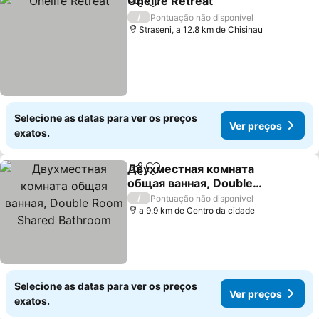
Onelife Retreat
Partilhar
Adicionar aos favoritos
Ver preços
/
Pontuação não disponível
Straseni, a 12.8 km de Chisinau
Selecione as datas para ver os preços
Ver preços
exatos.
Двухместная комната
Partilhar
Adicionar aos favoritos
общая ванная, Double
Room Shared Bathroom
Ver preços
/
Pontuação não disponível
a 9.9 km de Centro da cidade
Selecione as datas para ver os preços
Ver preços
exatos.