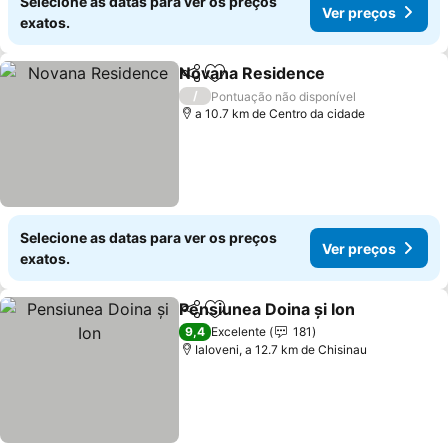
Selecione as datas para ver os preços
Ver preços
exatos.
Novana Residence
Partilhar
Adicionar aos favoritos
Ver pre
/
Pontuação não disponível
a 10.7 km de Centro da cidade
Selecione as datas para ver os preços
Ver preços
exatos.
Pensiunea Doina și Ion
Partilhar
Adicionar aos favoritos
Ver
9,4
Excelente
181
Ialoveni, a 12.7 km de Chisinau