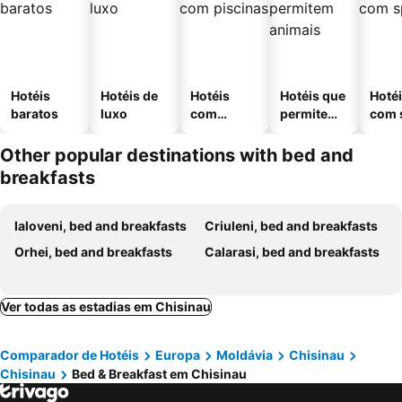
Hotéis
Hotéis de
Hotéis
Hotéis que
Hoté
baratos
luxo
com
permitem
com 
piscinas
animais
Other popular destinations with bed and
breakfasts
Ialoveni, bed and breakfasts
Criuleni, bed and breakfasts
Orhei, bed and breakfasts
Calarasi, bed and breakfasts
Ver todas as estadias em Chisinau
Comparador de Hotéis
Europa
Moldávia
Chisinau
Chisinau
Bed & Breakfast em Chisinau