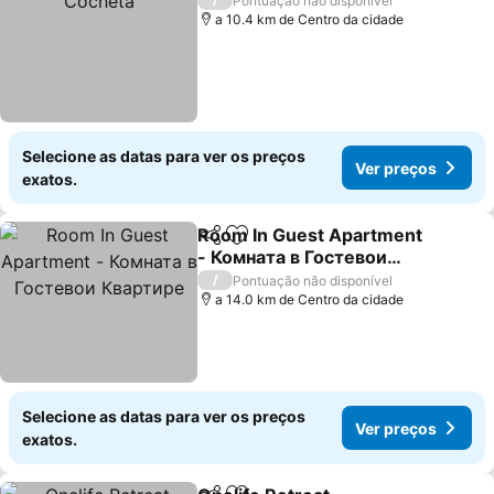
Pontuação não disponível
a 10.4 km de Centro da cidade
Selecione as datas para ver os preços
Ver preços
exatos.
Room In Guest Apartment
Partilhar
Adicionar aos favoritos
- Комната в Гостевои
Квартире
Ver preços
/
Pontuação não disponível
a 14.0 km de Centro da cidade
Selecione as datas para ver os preços
Ver preços
exatos.