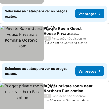
Selecione as datas para ver os preços
Ver preços
exatos.
Private Room Guest
Partilhar
Adicionar aos favoritos
House Privatnaia
Komnata Gostevoi Dom
Ver preços
/
Pontuação não disponível
a 9.7 km de Centro da cidade
Selecione as datas para ver os preços
Ver preços
exatos.
Budget private room near
Partilhar
Adicionar aos favoritos
Northern Bus station
Ver preços
/
Pontuação não disponível
a 10.4 km de Centro da cidade