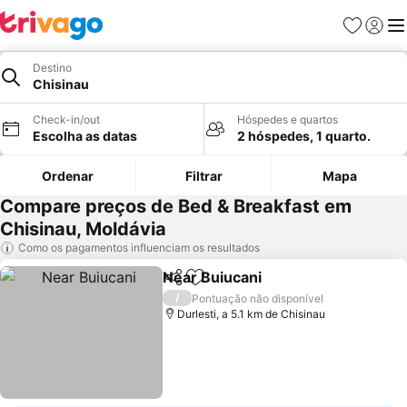
Favoritos
Iniciar
Me
Destino
Chisinau
Check-in/out
Hóspedes e quartos
Escolha as datas
2 hóspedes, 1 quarto.
Ordenar
Filtrar
Mapa
Compare preços de Bed & Breakfast em
Chisinau, Moldávia
Como os pagamentos influenciam os resultados
Near Buiucani
Partilhar
Adicionar aos favoritos
Ver preços
/
Pontuação não disponível
Durlesti, a 5.1 km de Chisinau