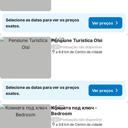
Selecione as datas para ver os preços
Ver preços
exatos.
Pensiune Turistica Olsi
Partilhar
Adicionar aos favoritos
Ver
/
Pontuação não disponível
a 8.8 km de Centro da cidade
Selecione as datas para ver os preços
Ver preços
exatos.
Kомната под ключ -
Partilhar
Adicionar aos favoritos
Bedroom
Ver preços
/
Pontuação não disponível
a 9.8 km de Centro da cidade