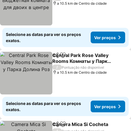
центре
a 10.5 km de Centro da cidade
Selecione as datas para ver os preços
Ver preços
exatos.
Central Park Rose Valley
Partilhar
Adicionar aos favoritos
Rooms Комнаты у Парка
Долина Роз
Ver preços
/
Pontuação não disponível
a 10.5 km de Centro da cidade
Selecione as datas para ver os preços
Ver preços
exatos.
Camera Mica Si Cocheta
Partilhar
Adicionar aos favoritos
V
/