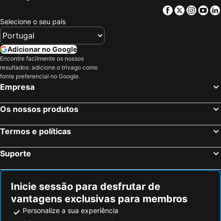
Facebook
Twitter
Insta
Yo
Selecione o seu país
Adicionar no Google
Encontre facilmente os nossos
resultados: adicione o trivago como
fonte preferencial no Google.
Empresa
Os nossos produtos
Termos e políticas
Suporte
Inicie sessão para desfrutar de
vantagens exclusivas para membros
Personalize a sua experiência