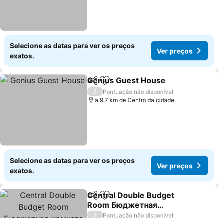
Selecione as datas para ver os preços
Ver preços
exatos.
Genius Guest House
Partilhar
Adicionar aos favoritos
Ver p
/
Pontuação não disponível
a 9.7 km de Centro da cidade
Selecione as datas para ver os preços
Ver preços
exatos.
Central Double Budget
Partilhar
Adicionar aos favoritos
Room Бюджетная
комната для двоих в
Ver preços
/
Pontuação não disponível