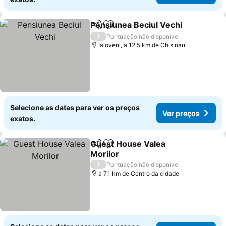
Pensiunea Beciul Vechi
Partilhar
Adicionar aos favoritos
Ve
/
Pontuação não disponível
Ialoveni, a 12.5 km de Chisinau
Selecione as datas para ver os preços
Ver preços
exatos.
Guest House Valea
Partilhar
Adicionar aos favoritos
Morilor
Ver preços
/
Pontuação não disponível
a 7.1 km de Centro da cidade