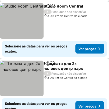
Studio Room Central
Partilhar
Adicionar aos favoritos
Ver p
/
Pontuação não disponível
a 9.3 km de Centro da cidade
Selecione as datas para ver os preços
Ver preços
exatos.
1 комната для 2х
Partilhar
Adicionar aos favoritos
человек центр парк
Ver preços
/
Pontuação não disponível
a 9.9 km de Centro da cidade
Selecione as datas para ver os preços
Ver preços
exatos.