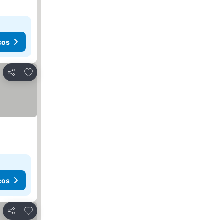
ços
Adicionar aos favoritos
Partilhar
ços
Adicionar aos favoritos
Partilhar