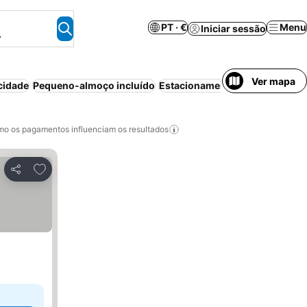
PT · €
Menu
Iniciar sessão
.
Ver mapa
cidade
Pequeno-almoço incluído
Estacionamento
Luxo
Casais
o os pagamentos influenciam os resultados
Adicionar aos favoritos
Partilhar