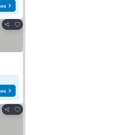
ços
Adicionar aos favoritos
Partilhar
ços
Adicionar aos favoritos
Partilhar