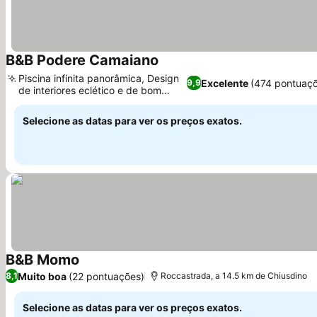
B&B Podere Camaiano
Ver preços
Piscina infinita panorâmica, Design
Excelente
(474 pontuaç
9,9
de interiores eclético e de bom
Ver preços
gosto
Selecione as datas para ver os preços exatos.
B&B Momo
Ver preços
Muito boa
(22 pontuações)
8,1
Roccastrada, a 14.5 km de Chiusdino
Selecione as datas para ver os preços exatos.