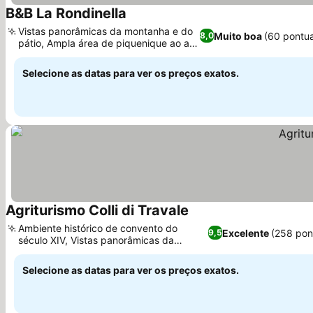
B&B La Rondinella
Ver preços
Vistas panorâmicas da montanha e do
Muito boa
(60 pontu
8,0
pátio, Ampla área de piquenique ao ar
Ver preços
livre
Selecione as datas para ver os preços exatos.
Agriturismo Colli di Travale
Ver preços
Ambiente histórico de convento do
Excelente
(258 pon
9,5
século XIV, Vistas panorâmicas da
Ver preços
paisagem toscana
Selecione as datas para ver os preços exatos.