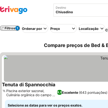
Destino
Filtros
1
Ordenar por
Preço
Localização
C
Compare preços de Bed & Br
Tenuta di Spannocchia
Ver preços
Piscina exterior sazonal,
Excelente
(643 pontuações)
9,0
Culinária orgânica do campo à
Ver preços
mesa
Selecione as datas para ver os preços exatos.