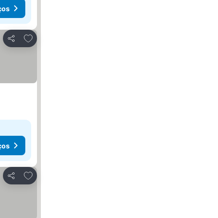
ços
Adicionar aos favoritos
Partilhar
ços
Adicionar aos favoritos
Partilhar