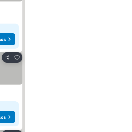
ços
Adicionar aos favoritos
Partilhar
ços