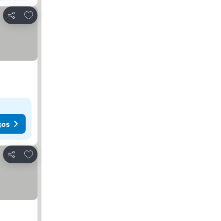
Adicionar aos favoritos
Partilhar
ços
Adicionar aos favoritos
Partilhar