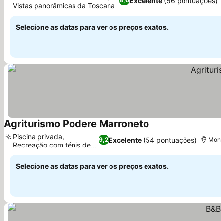
Excelente
(56 pontuações)
8,6
Vistas panorâmicas da Toscana
Ver preços
Selecione as datas para ver os preços exatos.
Agriturismo Podere Marroneto
Ver preços
Piscina privada,
Excelente
(54 pontuações)
9,2
Mont
Recreação com ténis de
Ver preços
mesa
Selecione as datas para ver os preços exatos.