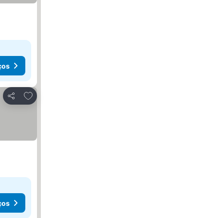
ços
Adicionar aos favoritos
Partilhar
ços