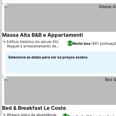
Massa Alta B&B e Appartamenti
Ver preços
Edifício histórico do século XIV,
Muito boa
(461 pontuaçõ
8,3
Aluguel e armazenamento de
Ver preços
bicicletas
Selecione as datas para ver os preços exatos.
Bed & Breakfast Le Coste
Ver preços
Afresco único da abundância,