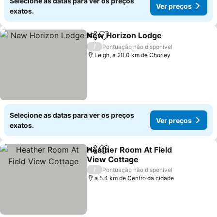
Selecione as datas para ver os preços
Ver preços
exatos.
New Horizon Lodge
Partilhar
Adicionar aos favoritos
Ver pr
/
Pontuação não disponível
Leigh, a 20.0 km de Chorley
Selecione as datas para ver os preços
Ver preços
exatos.
Heather Room At Field
Partilhar
Adicionar aos favoritos
View Cottage
Ver preços
/
Pontuação não disponível
a 5.4 km de Centro da cidade