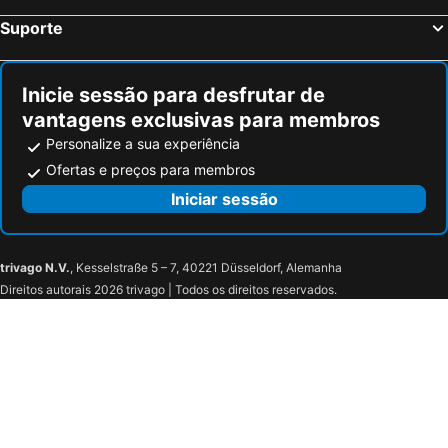
Bebington, bed and breakfasts
Fleetwood, bed and breakfasts
Suporte
Luddenden Foot, bed and breakfasts
Walsden, bed and breakfasts
Blackburn, bed and breakfasts
Hale, bed and breakfasts
Inicie sessão para desfrutar de
vantagens exclusivas para membros
Personalize a sua experiência
Ofertas e preços para membros
Iniciar sessão
trivago N.V.
, Kesselstraße 5 – 7, 40221 Düsseldorf, Alemanha
Direitos autorais 2026 trivago | Todos os direitos reservados.