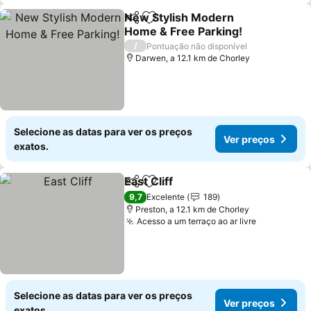
New Stylish Modern
Partilhar
Adicionar aos favoritos
Home & Free Parking!
Ver preços
/
Pontuação não disponível
Darwen, a 12.1 km de Chorley
Selecione as datas para ver os preços
Ver preços
exatos.
East Cliff
Partilhar
Adicionar aos favoritos
Ver preços
9,7
Excelente
189
Preston, a 12.1 km de Chorley
Acesso a um terraço ao ar livre
Ver preço
Selecione as datas para ver os preços
Ver preços
exatos.