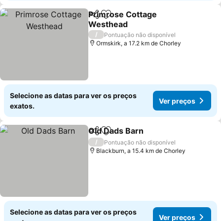
Primrose Cottage
Partilhar
Adicionar aos favoritos
Westhead
Ver preços
/
Pontuação não disponível
Ormskirk, a 17.2 km de Chorley
Selecione as datas para ver os preços
Ver preços
exatos.
Old Dads Barn
Partilhar
Adicionar aos favoritos
Ver preços
/
Pontuação não disponível
Blackburn, a 15.4 km de Chorley
Selecione as datas para ver os preços
Ver preços