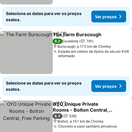
Selecione as datas para ver os preços
Ver preços
exatos.
The Farm Burscough
Partilhar
Adicionar aos favoritos
Ver 
9,2
Excelente
791
Burscough, a 17.5 km de Chorley
Estadia em celeiro de tijolos do século XVIII
reformado
Selecione as datas para ver os preços
Ver preços
exatos.
OYO Unique Private
Partilhar
Adicionar aos favoritos
Rooms - Bolton Central,
Free Parking
Ver preços
6,5
526
Bolton, a 15.1 km de Chorley
Chuveiro e vaso sanitário privativos
Ver pr