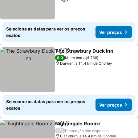
Park
Selecione as datas para ver os preços
Ver preços
exatos.
The Strawbury Duck Inn
Partilhar
Adicionar aos favoritos
Ve
8,3
Muito boa
768
Darwen, a 14.4 km de Chorley
Selecione as datas para ver os preços
Ver preços
exatos.
Nightingale Roomz
Partilhar
Adicionar aos favoritos
Ver pre
/
Pontuação não disponível
Blackburn, a 14.4 km de Chorley