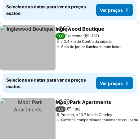
Selecione as datas para ver os preços
Ver preços
exatos.
Inglewood Boutique
Partilhar
Adicionar aos favoritos
Ver p
9,0
Excelente
387
a 0.4 km de Centro da cidade
Sala de jantar iluminada com lustre
Ver pr
Selecione as datas para ver os preços
Ver preços
exatos.
Moor Park Apartments
Partilhar
Adicionar aos favoritos
Ver
6,2
186
Preston, a 13.7 km de Chorley
Cozinha compartilhada totalmente equipada