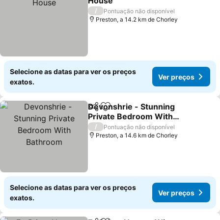
House
Ver preços
/
Pontuação não disponível
Preston, a 14.2 km de Chorley
Selecione as datas para ver os preços
Ver preços
exatos.
Devonshrie - Stunning
Partilhar
Adicionar aos favoritos
Private Bedroom With
Bathroom
Ver preços
/
Pontuação não disponível
Preston, a 14.6 km de Chorley
Selecione as datas para ver os preços
Ver preços
exatos.