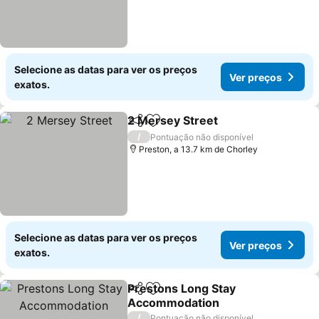
Selecione as datas para ver os preços
Ver preços
exatos.
2 Mersey Street
Partilhar
Adicionar aos favoritos
Ver preço
/
Pontuação não disponível
Preston, a 13.7 km de Chorley
Selecione as datas para ver os preços
Ver preços
exatos.
Prestons Long Stay
Partilhar
Adicionar aos favoritos
Accommodation
Ver preços
/
Pontuação não disponível