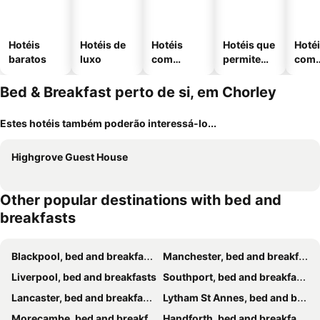
Hotéis
Hotéis de
Hotéis
Hotéis que
Hoté
baratos
luxo
com
permitem
com
piscinas
animais
esta
ment
Bed & Breakfast perto de si, em Chorley
Estes hotéis também poderão interessá-lo...
Highgrove Guest House
Other popular destinations with bed and
breakfasts
Blackpool, bed and breakfasts
Manchester, bed and breakfasts
Liverpool, bed and breakfasts
Southport, bed and breakfasts
Lancaster, bed and breakfasts
Lytham St Annes, bed and breakfasts
Morecambe, bed and breakfasts
Handforth, bed and breakfasts