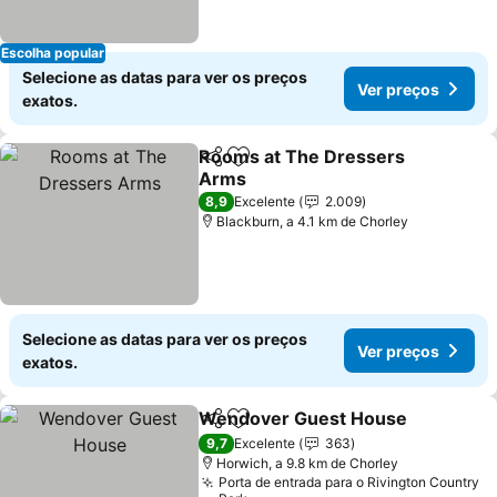
Escolha popular
Selecione as datas para ver os preços
Ver preços
exatos.
Rooms at The Dressers
Partilhar
Adicionar aos favoritos
Arms
Ver preços
8,9
Excelente
2.009
Blackburn, a 4.1 km de Chorley
Selecione as datas para ver os preços
Ver preços
exatos.
Wendover Guest House
Partilhar
Adicionar aos favoritos
Ve
9,7
Excelente
363
Horwich, a 9.8 km de Chorley
Porta de entrada para o Rivington Country