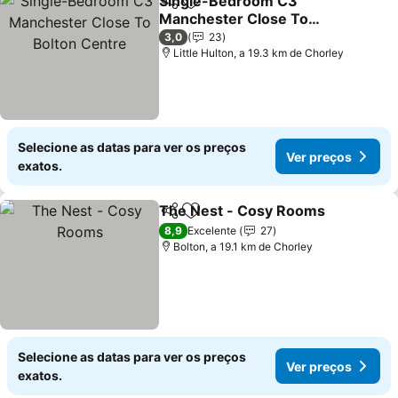
Single-Bedroom C3
Partilhar
Adicionar aos favoritos
Manchester Close To
Bolton Centre
Ver preços
3,0
23
Little Hulton, a 19.3 km de Chorley
Selecione as datas para ver os preços
Ver preços
exatos.
The Nest - Cosy Rooms
Partilhar
Adicionar aos favoritos
Ve
8,9
Excelente
27
Bolton, a 19.1 km de Chorley
Selecione as datas para ver os preços
Ver preços
exatos.