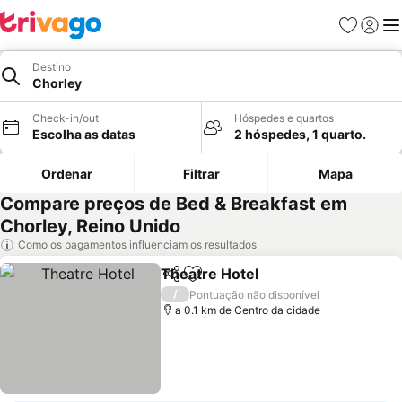
Favoritos
Iniciar
Me
Destino
Chorley
Check-in/out
Hóspedes e quartos
Escolha as datas
2 hóspedes, 1 quarto.
Ordenar
Filtrar
Mapa
Compare preços de Bed & Breakfast em
Chorley, Reino Unido
Como os pagamentos influenciam os resultados
Theatre Hotel
Partilhar
Adicionar aos favoritos
Ver preços
/
Pontuação não disponível
a 0.1 km de Centro da cidade