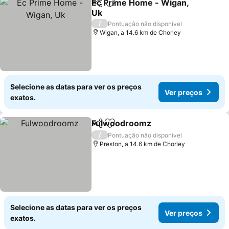
Ec Prime Home - Wigan,
Partilhar
Adicionar aos favoritos
Uk
Ver preços
/
Pontuação não disponível
Wigan, a 14.6 km de Chorley
Selecione as datas para ver os preços
Ver preços
exatos.
Fulwoodroomz
Partilhar
Adicionar aos favoritos
Ver preços
/
Pontuação não disponível
Preston, a 14.6 km de Chorley
Selecione as datas para ver os preços
Ver preços
exatos.