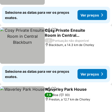
Selecione as datas para ver os preços
Ver preços
exatos.
Cosy Private Ensuite
Partilhar
Adicionar aos favoritos
Room in Central
Blackburn
Ver preços
/
Pontuação não disponível
Blackburn, a 14.3 km de Chorley
Selecione as datas para ver os preços
Ver preços
exatos.
Waverley Park House
Partilhar
Adicionar aos favoritos
Ver 
7,9
Boa
93
Preston, a 12.7 km de Chorley