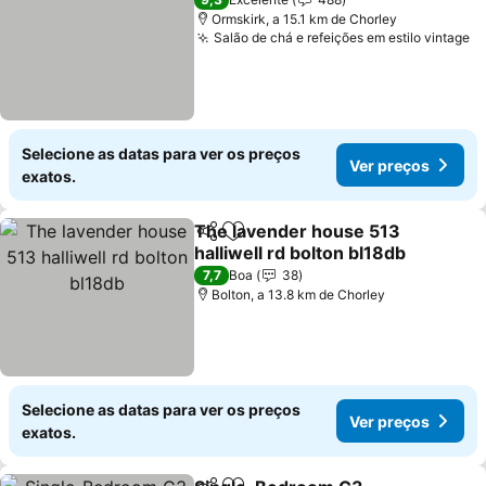
Ormskirk, a 15.1 km de Chorley
Salão de chá e refeições em estilo vintage
V
Selecione as datas para ver os preços
Ver preços
exatos.
The lavender house 513
Partilhar
Adicionar aos favoritos
halliwell rd bolton bl18db
Ver preços
7,7
Boa
38
Bolton, a 13.8 km de Chorley
Selecione as datas para ver os preços
Ver preços
exatos.