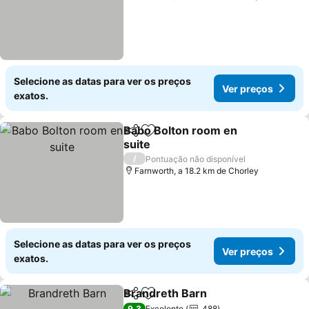
Selecione as datas para ver os preços
Ver preços
exatos.
Babo Bolton room en
Partilhar
Adicionar aos favoritos
suite
Ver preços
/
Pontuação não disponível
Farnworth, a 18.2 km de Chorley
Selecione as datas para ver os preços
Ver preços
exatos.
Brandreth Barn
Partilhar
Adicionar aos favoritos
Ver preços
9,3
Excelente
488