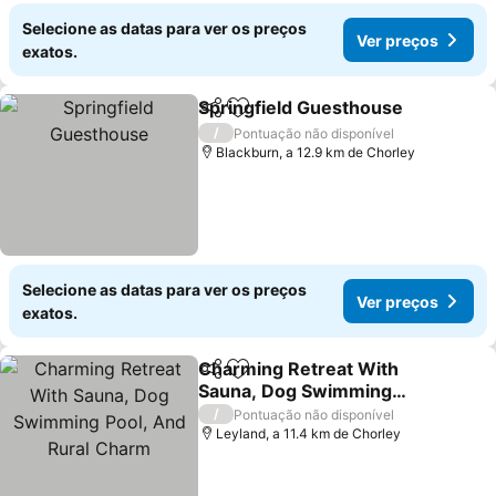
Selecione as datas para ver os preços
Ver preços
exatos.
Springfield Guesthouse
Partilhar
Adicionar aos favoritos
Ve
/
Pontuação não disponível
Blackburn, a 12.9 km de Chorley
Selecione as datas para ver os preços
Ver preços
exatos.
Charming Retreat With
Partilhar
Adicionar aos favoritos
Sauna, Dog Swimming
Pool, And Rural Charm
Ver preços
/
Pontuação não disponível
Leyland, a 11.4 km de Chorley