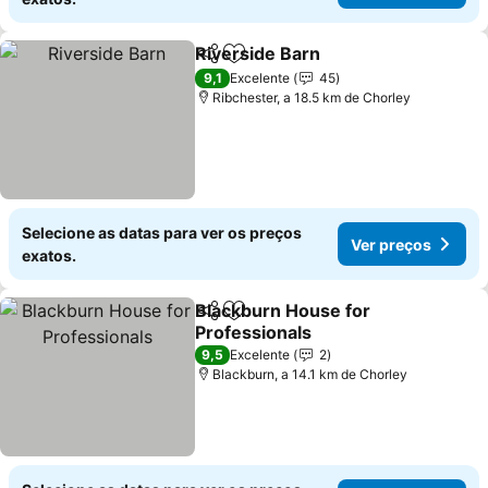
Riverside Barn
Partilhar
Adicionar aos favoritos
Ver preços
9,1
Excelente
45
Ribchester, a 18.5 km de Chorley
Selecione as datas para ver os preços
Ver preços
exatos.
Blackburn House for
Partilhar
Adicionar aos favoritos
Professionals
Ver preços
9,5
Excelente
2
Blackburn, a 14.1 km de Chorley