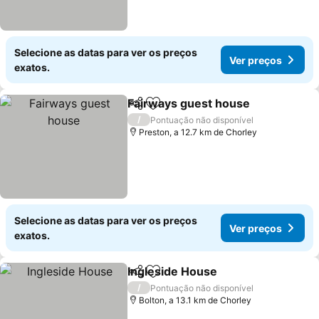
Selecione as datas para ver os preços
Ver preços
exatos.
Fairways guest house
Partilhar
Adicionar aos favoritos
Ver 
/
Pontuação não disponível
Preston, a 12.7 km de Chorley
Selecione as datas para ver os preços
Ver preços
exatos.
Ingleside House
Partilhar
Adicionar aos favoritos
Ver preço
/
Pontuação não disponível
Bolton, a 13.1 km de Chorley