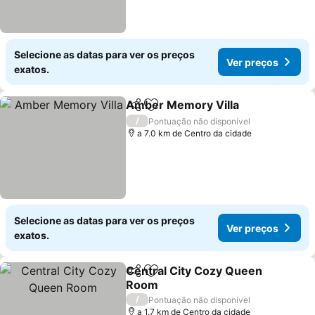
Selecione as datas para ver os preços
Ver preços
exatos.
Amber Memory Villa
Partilhar
Adicionar aos favoritos
Ver p
/
Pontuação não disponível
a 7.0 km de Centro da cidade
Selecione as datas para ver os preços
Ver preços
exatos.
Central City Cozy Queen
Partilhar
Adicionar aos favoritos
Room
Ver preços
/
Pontuação não disponível
a 1.7 km de Centro da cidade