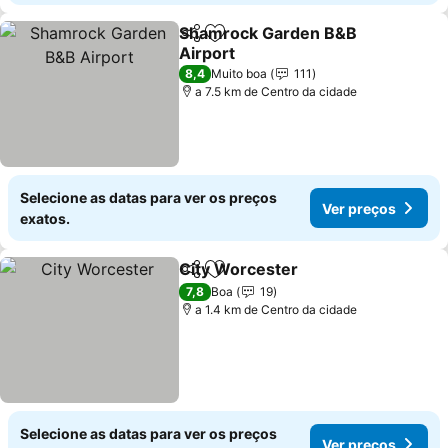
Shamrock Garden B&B
Partilhar
Adicionar aos favoritos
Airport
Ver preços
8,4
Muito boa
111
a 7.5 km de Centro da cidade
Selecione as datas para ver os preços
Ver preços
exatos.
City Worcester
Partilhar
Adicionar aos favoritos
Ver preços
7,8
Boa
19
a 1.4 km de Centro da cidade
Selecione as datas para ver os preços
Ver preços