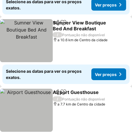
Selecione as datas para ver os preços
Ver preços
exatos.
Sumner View Boutique
Partilhar
Adicionar aos favoritos
Bed And Breakfast
Ver preços
/
Pontuação não disponível
a 10.6 km de Centro da cidade
Selecione as datas para ver os preços
Ver preços
exatos.
Airport Guesthouse
Partilhar
Adicionar aos favoritos
Ver pr
/
Pontuação não disponível
a 7.7 km de Centro da cidade