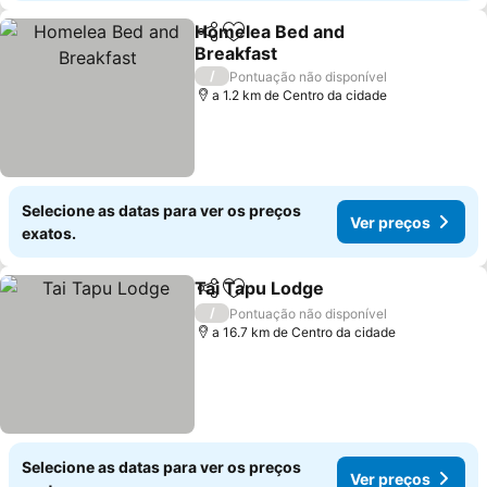
Homelea Bed and
Partilhar
Adicionar aos favoritos
Breakfast
Ver preços
/
Pontuação não disponível
a 1.2 km de Centro da cidade
Selecione as datas para ver os preços
Ver preços
exatos.
Tai Tapu Lodge
Partilhar
Adicionar aos favoritos
Ver preços
/
Pontuação não disponível
a 16.7 km de Centro da cidade
Selecione as datas para ver os preços
Ver preços