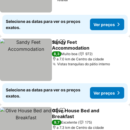
Selecione as datas para ver os preços
Ver preços
exatos.
Sandy Feet
Partilhar
Adicionar aos favoritos
Accommodation
Ver preços
8,3
Muito boa
972
a 7.0 km de Centro da cidade
Vistas tranquilas do pátio interno
Ver preç
Selecione as datas para ver os preços
Ver preços
exatos.
Olive House Bed and
Partilhar
Adicionar aos favoritos
Breakfast
Ver preços
9,7
Excelente
175
a 7.3 km de Centro da cidade