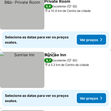
Private Room
Ver preços
8,9
Excelente
92
a 10.4 km de Centro da cidade
Selecione as datas para ver os preços
Ver preços
exatos.
Sunrise Inn
Partilhar
Adicionar aos favoritos
Ver preços
8,7
Excelente
60
a 5.3 km de Centro da cidade
Selecione as datas para ver os preços
Ver preços
exatos.