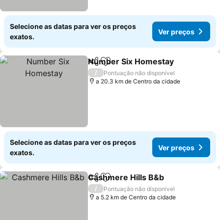
Selecione as datas para ver os preços
Ver preços
exatos.
Number Six Homestay
Partilhar
Adicionar aos favoritos
Ver
/
Pontuação não disponível
a 20.3 km de Centro da cidade
Selecione as datas para ver os preços
Ver preços
exatos.
Cashmere Hills B&b
Partilhar
Adicionar aos favoritos
Ver pr
/
Pontuação não disponível
a 5.2 km de Centro da cidade