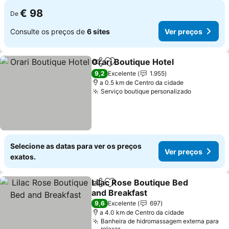
€ 98
De
Consulte os preços de
6 sites
Ver preços
Orari Boutique Hotel
Partilhar
Adicionar aos favoritos
Ver p
9,2
Excelente
1.955
a 0.5 km de Centro da cidade
Serviço boutique personalizado
Ver preço
Selecione as datas para ver os preços
Ver preços
exatos.
Lilac Rose Boutique Bed
Partilhar
Adicionar aos favoritos
and Breakfast
Ver preços
9,6
Excelente
697
a 4.0 km de Centro da cidade
Banheira de hidromassagem externa para
relaxar