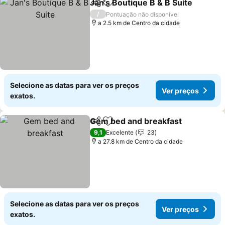
Jan's Boutique B & B Suite
Partilhar
Adicionar aos favoritos
/
Pontuação não disponível
a 2.5 km de Centro da cidade
Selecione as datas para ver os preços
Ver preços
exatos.
Gem bed and breakfast
Partilhar
Adicionar aos favoritos
Ve
9,1
Excelente
23
a 27.8 km de Centro da cidade
Selecione as datas para ver os preços
Ver preços
exatos.