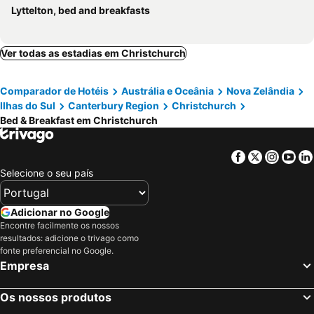
Lyttelton, bed and breakfasts
Ver todas as estadias em Christchurch
Comparador de Hotéis
Austrália e Oceânia
Nova Zelândia
Ilhas do Sul
Canterbury Region
Christchurch
Bed & Breakfast em Christchurch
Facebook
Twitter
Insta
Yo
Selecione o seu país
Adicionar no Google
Encontre facilmente os nossos
resultados: adicione o trivago como
fonte preferencial no Google.
Empresa
Os nossos produtos