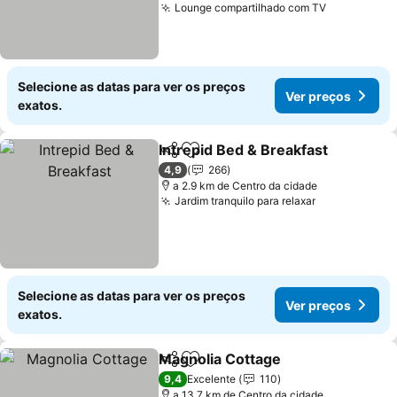
Lounge compartilhado com TV
Ver preço
Selecione as datas para ver os preços
Ver preços
exatos.
Intrepid Bed & Breakfast
Partilhar
Adicionar aos favoritos
V
4,9
266
a 2.9 km de Centro da cidade
Jardim tranquilo para relaxar
Ver preços
Selecione as datas para ver os preços
Ver preços
exatos.
Magnolia Cottage
Partilhar
Adicionar aos favoritos
Ver preç
9,4
Excelente
110
a 13.7 km de Centro da cidade