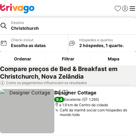
Favoritos
Iniciar
Me
Destino
Christchurch
Check-in/out
Hóspedes e quartos
Escolha as datas
2 hóspedes, 1 quarto.
Ordenar
Filtrar
Mapa
Compare preços de Bed & Breakfast em
Christchurch, Nova Zelândia
Como os pagamentos influenciam os resultados
Designer Cottage
Partilhar
Adicionar aos favoritos
Ver preç
9,4
Excelente
1.265
a 1.9 km de Centro da cidade
Café da manhã social com hóspedes do
mundo todo