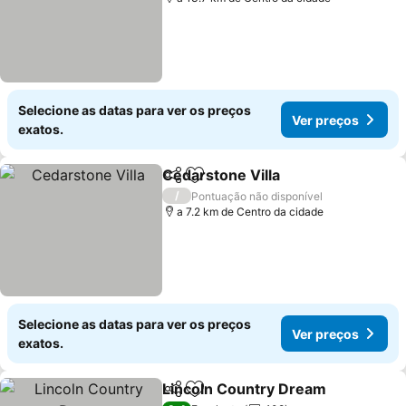
Selecione as datas para ver os preços
Ver preços
exatos.
Cedarstone Villa
Partilhar
Adicionar aos favoritos
Ver preço
/
Pontuação não disponível
a 7.2 km de Centro da cidade
Selecione as datas para ver os preços
Ver preços
exatos.
Lincoln Country Dream
Partilhar
Adicionar aos favoritos
Ver