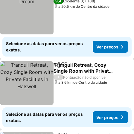
9,4
Excelente
108
a 20.5 km de Centro da cidade
Selecione as datas para ver os preços
Ver preços
exatos.
Tranquil Retreat, Cozy
Partilhar
Adicionar aos favoritos
Single Room with Private
Facilities in Halswell
Ver preços
/
Pontuação não disponível
a 8.6 km de Centro da cidade
Selecione as datas para ver os preços
Ver preços
exatos.