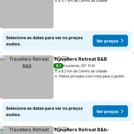
a 3.7 km de Centro da cidade
Selecione as datas para ver os preços
Ver preços
exatos.
Travellers Retreat B&B
Partilhar
Adicionar aos favoritos
Ver
9,1
Excelente
514
a 8.2 km de Centro da cidade
Pátios privados com vista para o jardim
Ver 
Selecione as datas para ver os preços
Ver preços
exatos.
Travellers Retreat B&b-
Partilhar
Adicionar aos favoritos