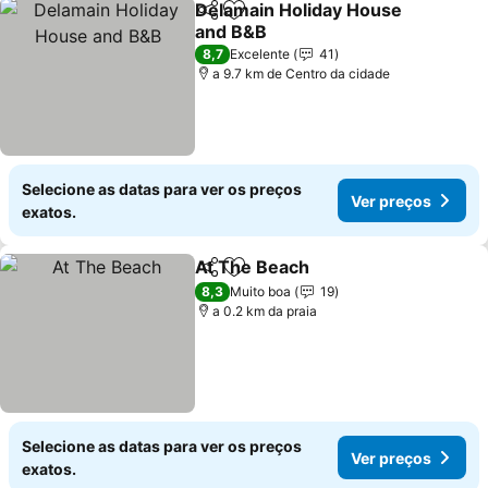
Delamain Holiday House
Partilhar
Adicionar aos favoritos
and B&B
Ver preços
8,7
Excelente
41
a 9.7 km de Centro da cidade
Selecione as datas para ver os preços
Ver preços
exatos.
At The Beach
Partilhar
Adicionar aos favoritos
Ver preços
8,3
Muito boa
19
a 0.2 km da praia
Selecione as datas para ver os preços
Ver preços
exatos.