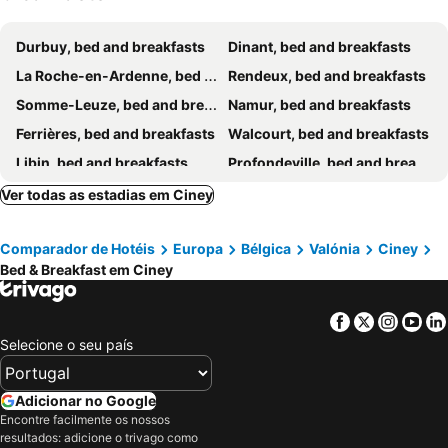
Durbuy, bed and breakfasts
Dinant, bed and breakfasts
La Roche-en-Ardenne, bed and breakfasts
Rendeux, bed and breakfasts
Somme-Leuze, bed and breakfasts
Namur, bed and breakfasts
Ferrières, bed and breakfasts
Walcourt, bed and breakfasts
Libin, bed and breakfasts
Profondeville, bed and breakfasts
Huy, bed and breakfasts
Bièvre, bed and breakfasts
Ver todas as estadias em Ciney
Aywaille, bed and breakfasts
Sombreffe, bed and breakfasts
Comparador de Hotéis
Europa
Bélgica
Valónia
Ciney
Rochefort, bed and breakfasts
Marche-en-Famenne, bed and breakfasts
Bed & Breakfast em Ciney
Philippeville, bed and breakfasts
Erezée, bed and breakfasts
Braives, bed and breakfasts
Gedinne, bed and breakfasts
Facebook
Twitter
Insta
Yo
Haybes, bed and breakfasts
Rancennes, bed and breakfasts
Selecione o seu país
Nassogne, bed and breakfasts
Beauraing, bed and breakfasts
Tellin, bed and breakfasts
Anthisnes, bed and breakfasts
Adicionar no Google
Encontre facilmente os nossos
Seraing, bed and breakfasts
Yvoir, bed and breakfasts
resultados: adicione o trivago como