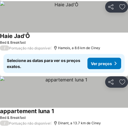
Partilhar
Ad
Haie Jad'Ô
Ver preços
Bed & Breakfast
/
Hamois, a 8.6 km de Ciney
Pontuação não disponível
Selecione as datas para ver os preços
Ver preços
exatos.
Partilhar
Ad
appartement luna 1
Ver preços
Bed & Breakfast
/
Dinant, a 13.7 km de Ciney
Pontuação não disponível