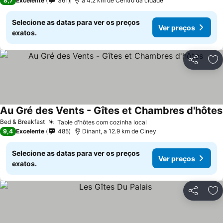
8,7
Excelente
361
a 4.2 km de Centro da cidade
Selecione as datas para ver os preços
Ver preços
exatos.
Partilhar
Ad
Au Gré des Vents - Gîtes et Chambres d'hôtes
Bed & Breakfast
Table d'hôtes com cozinha local
Ver preços
9,4
Excelente
485
Dinant, a 12.9 km de Ciney
Selecione as datas para ver os preços
Ver preços
exatos.
Partilhar
Ad