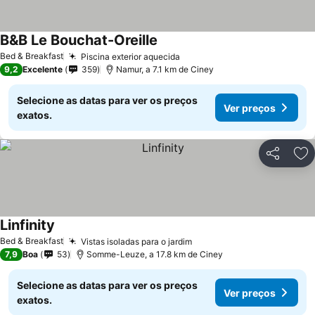
B&B Le Bouchat-Oreille
Ver preços
Bed & Breakfast
Piscina exterior aquecida
Ver preços
9,2
Excelente
359
Namur, a 7.1 km de Ciney
Selecione as datas para ver os preços
Ver preços
exatos.
Partilhar
Ad
Linfinity
Ver preços
Bed & Breakfast
Vistas isoladas para o jardim
Ver preços
7,9
Boa
53
Somme-Leuze, a 17.8 km de Ciney
Selecione as datas para ver os preços
Ver preços
exatos.