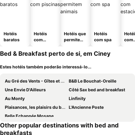
Hotéis
Hotéis
Hotéis que
Hotéis
Hoté
baratos
com
permitem
com spa
com
piscinas
animais
esta
ment
Bed & Breakfast perto de si, em Ciney
Estes hotéis também poderão interessá-lo...
Au Gré des Vents - Gîtes et Chambres d'hôtes
B&B Le Bouchat-Oreille
Une Envie D'Ailleurs
Côté Sax bed and breakfast
Au Monty
Linfinity
Plaisances, les plaisirs du bord de Meuse - Chambre d'hôtes avec baignoire spa
L'Ancienne Poste
Belle Echappée Mosane
Other popular destinations with bed and
breakfasts