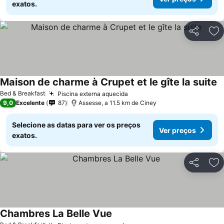
exatos.
Partilhar
Ad
Maison de charme à Crupet et le gîte la suite
V
Bed & Breakfast
Piscina externa aquecida
Ver preços
9,0
Excelente
87
Assesse, a 11.5 km de Ciney
Selecione as datas para ver os preços
Ver preços
exatos.
Partilhar
Ad
Chambres La Belle Vue
Ver preços