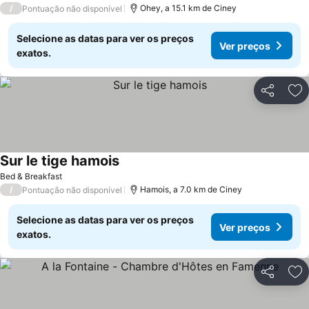
/
Ohey, a 15.1 km de Ciney
Pontuação não disponível
Selecione as datas para ver os preços
Ver preços
exatos.
Partilhar
Ad
Sur le tige hamois
Ver preços
Bed & Breakfast
/
Hamois, a 7.0 km de Ciney
Pontuação não disponível
Selecione as datas para ver os preços
Ver preços
exatos.
Partilhar
Ad