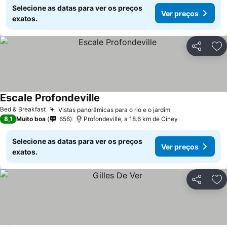
Selecione as datas para ver os preços
Ver preços
exatos.
Partilhar
Ad
Escale Profondeville
Ver preços
Bed & Breakfast
Vistas panorâmicas para o rio e o jardim
Ver preços
8,1
Muito boa
656
Profondeville, a 18.6 km de Ciney
Selecione as datas para ver os preços
Ver preços
exatos.
Partilhar
Ad