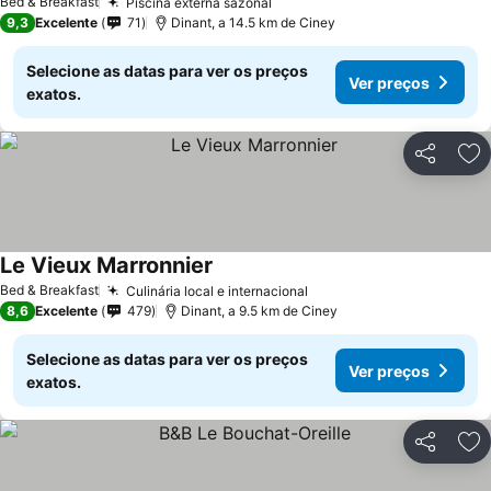
Bed & Breakfast
Piscina externa sazonal
Ver preços
9,3
Excelente
71
Dinant, a 14.5 km de Ciney
Selecione as datas para ver os preços
Ver preços
exatos.
Partilhar
Ad
Le Vieux Marronnier
Ver preços
Bed & Breakfast
Culinária local e internacional
Ver preços
8,6
Excelente
479
Dinant, a 9.5 km de Ciney
Selecione as datas para ver os preços
Ver preços
exatos.
Partilhar
Ad