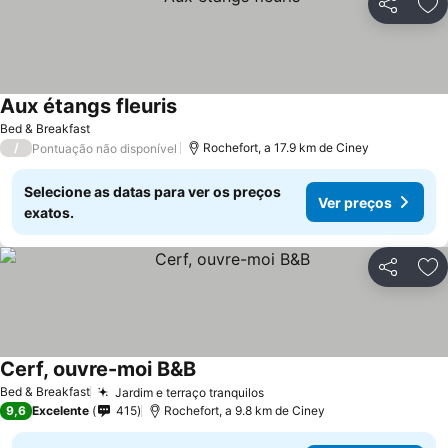
Partilhar
Ad
Aux étangs fleuris
Ver preços
Bed & Breakfast
/
Rochefort, a 17.9 km de Ciney
Pontuação não disponível
Selecione as datas para ver os preços
Ver preços
exatos.
Partilhar
Ad
Cerf, ouvre-moi B&B
Ver preços
Bed & Breakfast
Jardim e terraço tranquilos
Ver preços
9,6
Excelente
415
Rochefort, a 9.8 km de Ciney