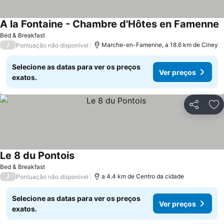
A la Fontaine - Chambre d'Hôtes en Famenne
V
Bed & Breakfast
/
Marche-en-Famenne, a 18.6 km de Ciney
Pontuação não disponível
Selecione as datas para ver os preços
Ver preços
exatos.
Partilhar
Ad
Le 8 du Pontois
Ver preços
Bed & Breakfast
/
a 4.4 km de Centro da cidade
Pontuação não disponível
Selecione as datas para ver os preços
Ver preços
exatos.