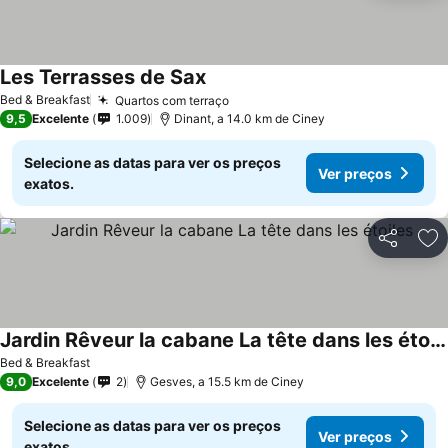
Les Terrasses de Sax
Ver preços
Bed & Breakfast
Quartos com terraço
Ver preços
9,5
Excelente
1.009
Dinant, a 14.0 km de Ciney
Selecione as datas para ver os preços
Ver preços
exatos.
Partilhar
Ad
Jardin Rêveur la cabane La tête dans les étoiles
Ver preços
Bed & Breakfast
9,0
Excelente
2
Gesves, a 15.5 km de Ciney
Selecione as datas para ver os preços
Ver preços
exatos.