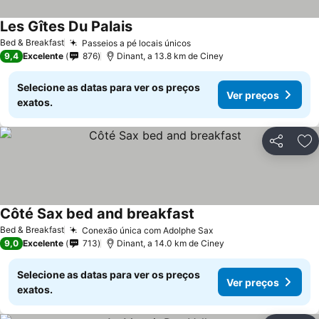
Les Gîtes Du Palais
Ver preços
Bed & Breakfast
Passeios a pé locais únicos
Ver preços
9,4
Excelente
876
Dinant, a 13.8 km de Ciney
Selecione as datas para ver os preços
Ver preços
exatos.
Partilhar
Ad
Côté Sax bed and breakfast
Ver preços
Bed & Breakfast
Conexão única com Adolphe Sax
Ver preços
9,0
Excelente
713
Dinant, a 14.0 km de Ciney
Selecione as datas para ver os preços
Ver preços
exatos.