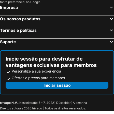
Anhée, bed and breakfasts
Sainte-Ode, bed and breakfasts
fonte preferencial no Google.
Empresa
Vresse-sur-Semois, bed and breakfasts
Nadrin, bed and breakfasts
Saint-Hubert, bed and breakfasts
Lierneux, bed and breakfasts
Os nossos produtos
Assesse, bed and breakfasts
Fernelmont, bed and breakfasts
Termos e políticas
Hastière, bed and breakfasts
Onhaye, bed and breakfasts
Wanze, bed and breakfasts
Eghezée, bed and breakfasts
Suporte
Hannut, bed and breakfasts
Houyet, bed and breakfasts
Charleroi, bed and breakfasts
Hotton, bed and breakfasts
Inicie sessão para desfrutar de
vantagens exclusivas para membros
Personalize a sua experiência
Ofertas e preços para membros
Iniciar sessão
trivago N.V.
, Kesselstraße 5 – 7, 40221 Düsseldorf, Alemanha
Direitos autorais 2026 trivago | Todos os direitos reservados.