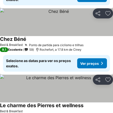
Partilhar
Ad
Chez Béné
Ver preços
Bed & Breakfast
Ponto de partida para ciclismo e trilhas
Ver preços
9,1
Excelente
59
Rochefort, a 17.8 km de Ciney
Selecione as datas para ver os preços
Ver preços
exatos.
Partilhar
Ad
Le charme des Pierres et wellness
Ver preços
Bed & Breakfast