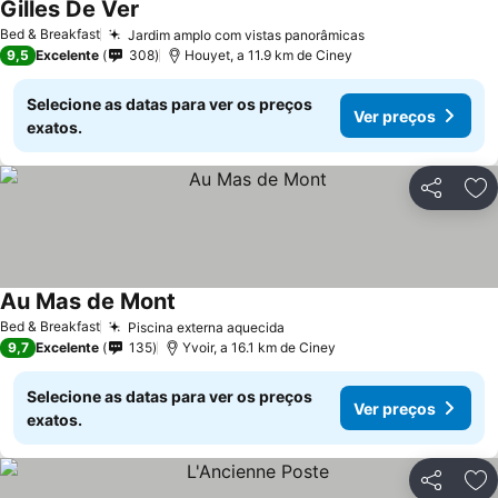
Gilles De Ver
Ver preços
Bed & Breakfast
Jardim amplo com vistas panorâmicas
Ver preços
9,5
Excelente
308
Houyet, a 11.9 km de Ciney
Selecione as datas para ver os preços
Ver preços
exatos.
Partilhar
Ad
Au Mas de Mont
Ver preços
Bed & Breakfast
Piscina externa aquecida
Ver preços
9,7
Excelente
135
Yvoir, a 16.1 km de Ciney
Selecione as datas para ver os preços
Ver preços
exatos.
Partilhar
Ad