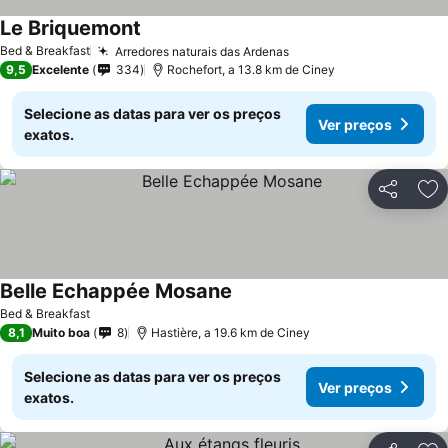
Le Briquemont
Ver preços
Bed & Breakfast
Arredores naturais das Ardenas
Ver preços
9,5
Excelente
334
Rochefort, a 13.8 km de Ciney
Selecione as datas para ver os preços
Ver preços
exatos.
Partilhar
Ad
Belle Echappée Mosane
Ver preços
Bed & Breakfast
8,1
Muito boa
8
Hastière, a 19.6 km de Ciney
Selecione as datas para ver os preços
Ver preços
exatos.