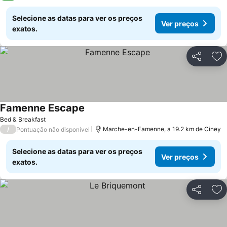
Selecione as datas para ver os preços
Ver preços
exatos.
Partilhar
Ad
Famenne Escape
Ver preços
Bed & Breakfast
/
Marche-en-Famenne, a 19.2 km de Ciney
Pontuação não disponível
Selecione as datas para ver os preços
Ver preços
exatos.
Partilhar
Ad