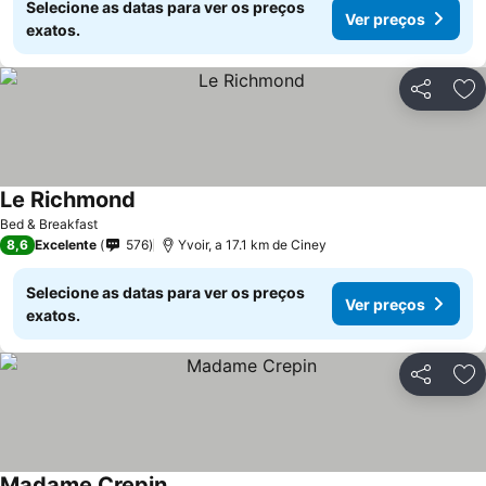
Selecione as datas para ver os preços
Ver preços
exatos.
Partilhar
Ad
Le Richmond
Ver preços
Bed & Breakfast
8,6
Excelente
576
Yvoir, a 17.1 km de Ciney
Selecione as datas para ver os preços
Ver preços
exatos.
Partilhar
Ad
Madame Crepin