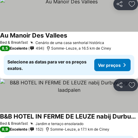
Partilhar
Ad
Au Manoir Des Vallees
Ver preços
Bed & Breakfast
Cenário de uma casa senhorial histórica
Ver preços
8,5
Excelente
494
Somme-Leuze, a 16.5 km de Ciney
Selecione as datas para ver os preços
Ver preços
exatos.
Partilhar
Ad
B&B HOTEL IN FERME DE LEUZE nabij Durbuy, eigen laadpalen
Ver preços
Bed & Breakfast
Jardim e terraço ensolarado
Ver preços
8,9
Excelente
152
Somme-Leuze, a 17.1 km de Ciney