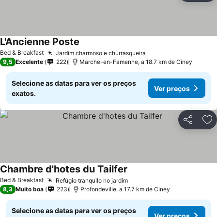
L'Ancienne Poste
Ver preços
Bed & Breakfast
Jardim charmoso e churrasqueira
Ver preços
9,5
Excelente
222
Marche-en-Famenne, a 18.7 km de Ciney
Selecione as datas para ver os preços
Ver preços
exatos.
Partilhar
Ad
Chambre d'hotes du Tailfer
Ver preços
Bed & Breakfast
Refúgio tranquilo no jardim
Ver preços
8,3
Muito boa
223
Profondeville, a 17.7 km de Ciney
Selecione as datas para ver os preços
Ver preços