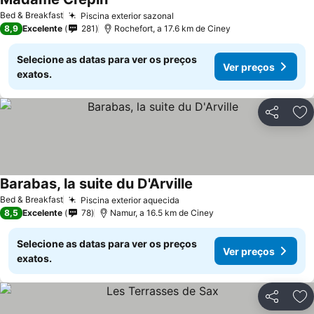
Ver preços
Bed & Breakfast
Piscina exterior sazonal
Ver preços
8,9
Excelente
281
Rochefort, a 17.6 km de Ciney
Selecione as datas para ver os preços
Ver preços
exatos.
Partilhar
Ad
Barabas, la suite du D'Arville
Ver preços
Bed & Breakfast
Piscina exterior aquecida
Ver preços
8,5
Excelente
78
Namur, a 16.5 km de Ciney
Selecione as datas para ver os preços
Ver preços
exatos.
Partilhar
Ad