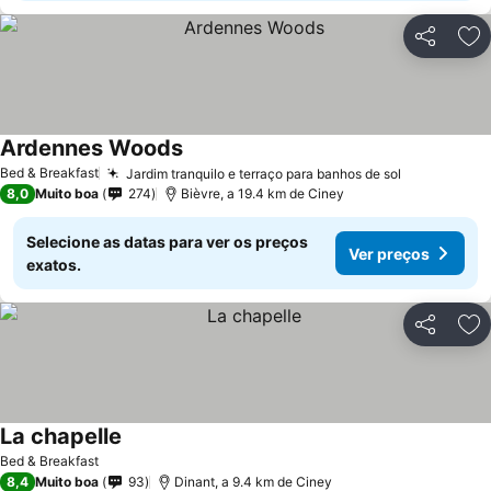
Partilhar
Ad
Ardennes Woods
Ver preços
Bed & Breakfast
Jardim tranquilo e terraço para banhos de sol
Ver preços
8,0
Muito boa
274
Bièvre, a 19.4 km de Ciney
Selecione as datas para ver os preços
Ver preços
exatos.
Partilhar
Ad
La chapelle
Ver preços
Bed & Breakfast
8,4
Muito boa
93
Dinant, a 9.4 km de Ciney