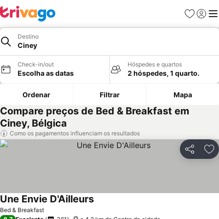
Favoritos
Iniciar
Me
Destino
Ciney
Check-in/out
Hóspedes e quartos
Escolha as datas
2 hóspedes, 1 quarto.
Ordenar
Filtrar
Mapa
Compare preços de Bed & Breakfast em
Ciney, Bélgica
Como os pagamentos influenciam os resultados
Partilhar
Ad
Une Envie D'Ailleurs
Ver preços
Bed & Breakfast