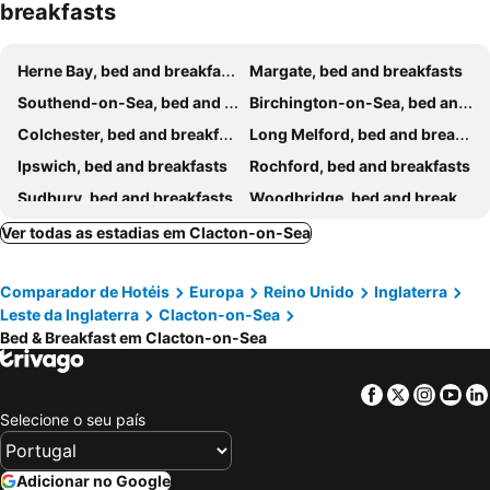
breakfasts
Herne Bay, bed and breakfasts
Margate, bed and breakfasts
Southend-on-Sea, bed and breakfasts
Birchington-on-Sea, bed and breakfasts
Colchester, bed and breakfasts
Long Melford, bed and breakfasts
Ipswich, bed and breakfasts
Rochford, bed and breakfasts
Sudbury, bed and breakfasts
Woodbridge, bed and breakfasts
Chelmsford, bed and breakfasts
Maldon, bed and breakfasts
Ver todas as estadias em Clacton-on-Sea
Halstead, bed and breakfasts
Hockley, bed and breakfasts
Comparador de Hotéis
Europa
Reino Unido
Inglaterra
Whitstable, bed and breakfasts
Sheerness, bed and breakfasts
Leste da Inglaterra
Clacton-on-Sea
Harwich, bed and breakfasts
Lavenham, bed and breakfasts
Bed & Breakfast em Clacton-on-Sea
Braintree, bed and breakfasts
Felixstowe, bed and breakfasts
Burnham-on-Crouch, bed and breakfasts
Glemsford, bed and breakfasts
Facebook
Twitter
Insta
Yo
Selecione o seu país
Snape, bed and breakfasts
Canvey Island, bed and breakfasts
Stowmarket, bed and breakfasts
Frinton-on-Sea, bed and breakfasts
Adicionar no Google
Bentley, bed and breakfasts
Southminster, bed and breakfasts