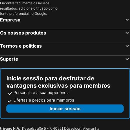
Encontre facilmente os nossos
Sible Hedingham, bed and breakfasts
resultados: adicione o trivago como
fonte preferencial no Google.
Empresa
Os nossos produtos
Termos e políticas
Suporte
Inicie sessão para desfrutar de
vantagens exclusivas para membros
Personalize a sua experiência
Ofertas e preços para membros
Iniciar sessão
trivago N.V.
, Kesselstraße 5 – 7, 40221 Düsseldorf, Alemanha