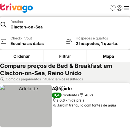
Favoritos
Iniciar
Me
Destino
Clacton-on-Sea
Check-in/out
Hóspedes e quartos
Escolha as datas
2 hóspedes, 1 quarto.
Ordenar
Filtrar
Mapa
Compare preços de Bed & Breakfast em
Clacton-on-Sea, Reino Unido
Como os pagamentos influenciam os resultados
Adelaide
Partilhar
Adicionar aos favoritos
9,4
Excelente
402
a 0.6 km da praia
Jardim tranquilo com fontes de água