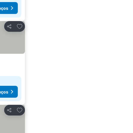
eços
Adicionar aos favoritos
Partilhar
eços
Adicionar aos favoritos
Partilhar