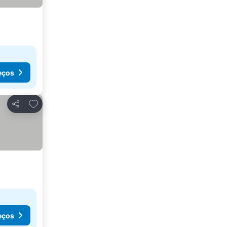
eços
Adicionar aos favoritos
Partilhar
eços