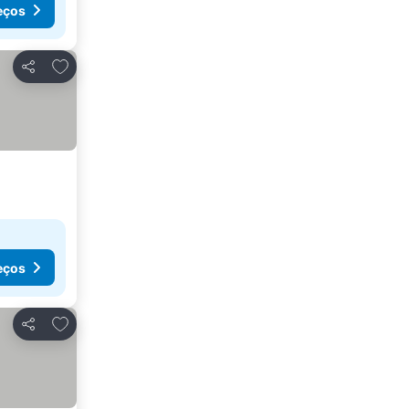
eços
Adicionar aos favoritos
Partilhar
eços
Adicionar aos favoritos
Partilhar