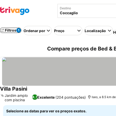
Destino
Filtros
1
Ordenar por
Preço
Localização
H
Compare preços de Bed & Br
Villa Pasini
Jardim amplo
Excelente
(204 pontuações)
8,7
Iseo, a 8.5 km d
com piscina
Selecione as datas para ver os preços exatos.