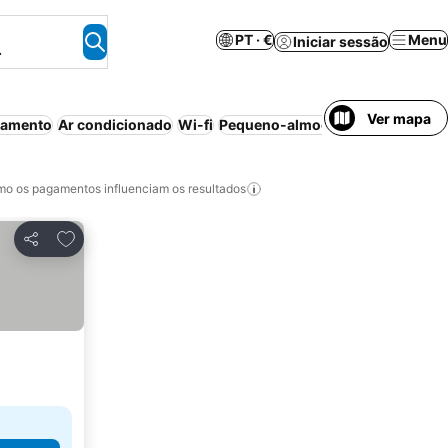
PT · €
Menu
Iniciar sessão
.
Ver mapa
namento
Ar condicionado
Wi-fi
Pequeno-almoço incluído
o os pagamentos influenciam os resultados
Adicionar aos favoritos
Partilhar