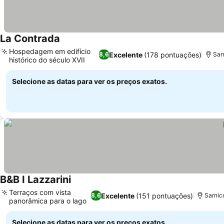
La Contrada
Hospedagem em edifício
Excelente
(178 pontuações)
8,6
Sar
histórico do século XVII
Selecione as datas para ver os preços exatos.
B&B I Lazzarini
Terraços com vista
Excelente
(151 pontuações)
8,6
Sarnic
panorâmica para o lago
Selecione as datas para ver os preços exatos.