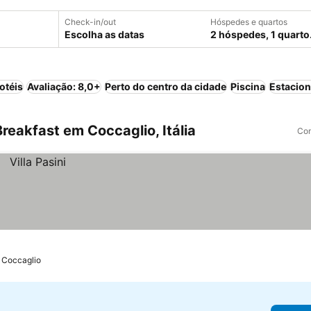
Check-in/out
Hóspedes e quartos
Escolha as datas
2 hóspedes, 1 quarto
otéis
Avaliação: 8,0+
Perto do centro da cidade
Piscina
Estacio
eakfast em Coccaglio, Itália
Com
e Coccaglio