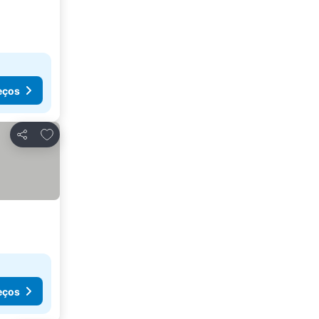
eços
Adicionar aos favoritos
Partilhar
eços