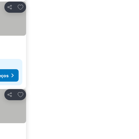
Adicionar aos favoritos
Partilhar
eços
Adicionar aos favoritos
Partilhar