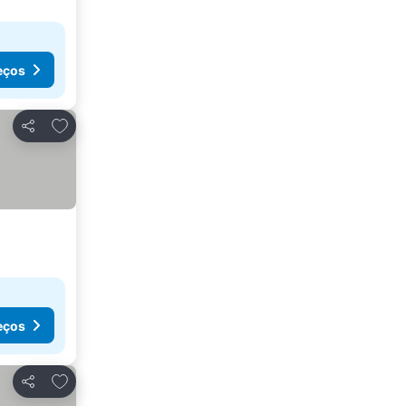
eços
Adicionar aos favoritos
Partilhar
eços
Adicionar aos favoritos
Partilhar