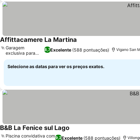
Affittacamere La Martina
Garagem
Excelente
(588 pontuações)
8,7
Vigano San M
exclusiva para
motos
Selecione as datas para ver os preços exatos.
B&B La Fenice sul Lago
Piscina convidativa com
Excelente
(588 pontuações)
9,2
Villong