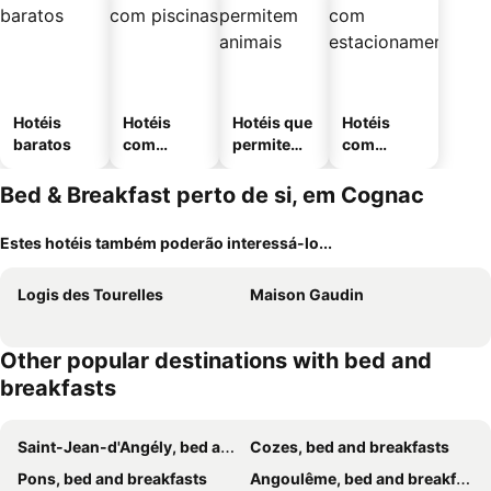
Hotéis
Hotéis
Hotéis que
Hotéis
baratos
com
permitem
com
piscinas
animais
estaciona
mento
Bed & Breakfast perto de si, em Cognac
Estes hotéis também poderão interessá-lo...
Logis des Tourelles
Maison Gaudin
Other popular destinations with bed and
breakfasts
Saint-Jean-d'Angély, bed and breakfasts
Cozes, bed and breakfasts
Pons, bed and breakfasts
Angoulême, bed and breakfasts