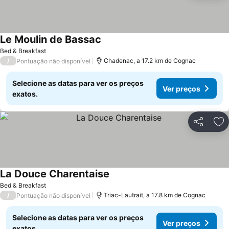
Le Moulin de Bassac
Bed & Breakfast
/
Chadenac, a 17.2 km de Cognac
Pontuação não disponível
Selecione as datas para ver os preços
Ver preços
exatos.
Partilhar
Ad
La Douce Charentaise
Bed & Breakfast
/
Triac-Lautrait, a 17.8 km de Cognac
Pontuação não disponível
Selecione as datas para ver os preços
Ver preços
exatos.