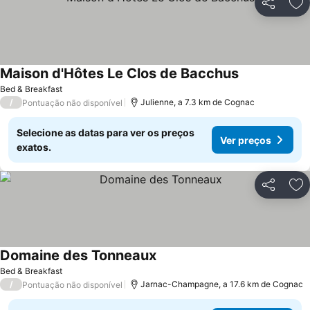
Partilhar
Ad
Maison d'Hôtes Le Clos de Bacchus
Bed & Breakfast
/
Julienne, a 7.3 km de Cognac
Pontuação não disponível
Selecione as datas para ver os preços
Ver preços
exatos.
Partilhar
Ad
Domaine des Tonneaux
Bed & Breakfast
/
Jarnac-Champagne, a 17.6 km de Cognac
Pontuação não disponível