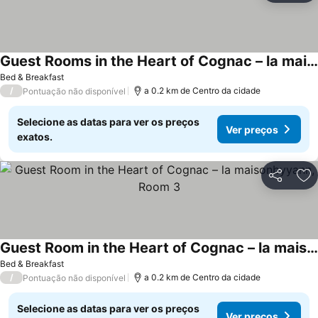
Guest Rooms in the Heart of Cognac – la maisonbyyann
Bed & Breakfast
/
a 0.2 km de Centro da cidade
Pontuação não disponível
Selecione as datas para ver os preços
Ver preços
exatos.
Partilhar
Ad
Guest Room in the Heart of Cognac – la maisonbyyann, Room 3
Bed & Breakfast
/
a 0.2 km de Centro da cidade
Pontuação não disponível
Selecione as datas para ver os preços
Ver preços