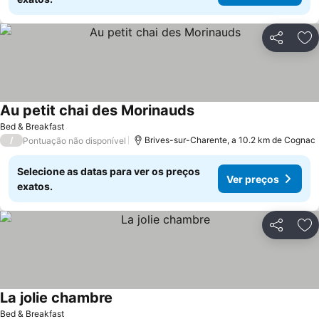
Partilhar
Ad
Au petit chai des Morinauds
Bed & Breakfast
/
Brives-sur-Charente, a 10.2 km de Cognac
Pontuação não disponível
Selecione as datas para ver os preços
Ver preços
exatos.
Partilhar
Ad
La jolie chambre
Bed & Breakfast