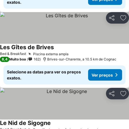
exatos.
Partilhar
Ad
Les Gîtes de Brives
Bed & Breakfast
Piscina externa ampla
8,4
Muito boa
162
Brives-sur-Charente, a 10.5 km de Cognac
Selecione as datas para ver os preços
Ver preços
exatos.
Partilhar
Ad
Le Nid de Sigogne