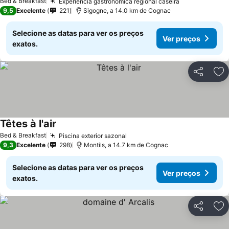
Bed & Breakfast
Experiência gastronômica regional caseira
9,5
Excelente
221
Sigogne, a 14.0 km de Cognac
Selecione as datas para ver os preços
Ver preços
exatos.
Partilhar
Ad
Têtes à l'air
Bed & Breakfast
Piscina exterior sazonal
9,3
Excelente
298
Montils, a 14.7 km de Cognac
Selecione as datas para ver os preços
Ver preços
exatos.
Partilhar
Ad