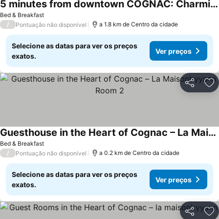
5 minutes from downtown COGNAC: Charming private room—Heated pool
Bed & Breakfast
/
a 1.8 km de Centro da cidade
Pontuação não disponível
Selecione as datas para ver os preços
Ver preços
exatos.
Partilhar
Ad
Guesthouse in the Heart of Cognac – La Maisonbyyann Room 2
Bed & Breakfast
/
a 0.2 km de Centro da cidade
Pontuação não disponível
Selecione as datas para ver os preços
Ver preços
exatos.
Partilhar
Ad