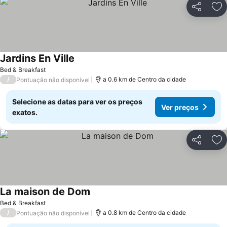
Partilhar
Ad
Jardins En Ville
Bed & Breakfast
/
a 0.6 km de Centro da cidade
Pontuação não disponível
Selecione as datas para ver os preços
Ver preços
exatos.
Partilhar
Ad
La maison de Dom
Bed & Breakfast
/
a 0.8 km de Centro da cidade
Pontuação não disponível