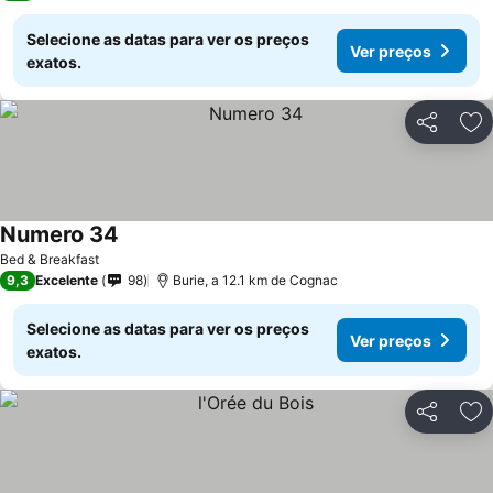
Selecione as datas para ver os preços
Ver preços
exatos.
Partilhar
Ad
Numero 34
Bed & Breakfast
9,3
Excelente
98
Burie, a 12.1 km de Cognac
Selecione as datas para ver os preços
Ver preços
exatos.
Partilhar
Ad