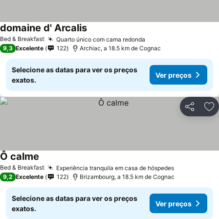
domaine d' Arcalis
Bed & Breakfast
Quarto único com cama redonda
9,3
Excelente
122
Archiac, a 18.5 km de Cognac
Selecione as datas para ver os preços
Ver preços
exatos.
Partilhar
Ad
Ô calme
Bed & Breakfast
Experiência tranquila em casa de hóspedes
9,2
Excelente
122
Brizambourg, a 18.5 km de Cognac
Selecione as datas para ver os preços
Ver preços
exatos.