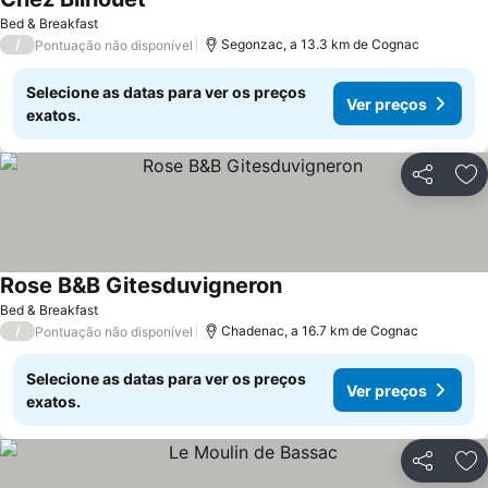
Bed & Breakfast
/
Segonzac, a 13.3 km de Cognac
Pontuação não disponível
Selecione as datas para ver os preços
Ver preços
exatos.
Partilhar
Ad
Rose B&B Gitesduvigneron
Bed & Breakfast
/
Chadenac, a 16.7 km de Cognac
Pontuação não disponível
Selecione as datas para ver os preços
Ver preços
exatos.
Partilhar
Ad