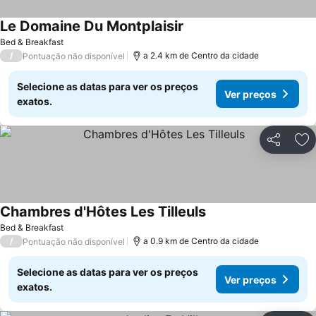
Le Domaine Du Montplaisir
Bed & Breakfast
/
a 2.4 km de Centro da cidade
Pontuação não disponível
Selecione as datas para ver os preços
Ver preços
exatos.
Partilhar
Ad
Chambres d'Hôtes Les Tilleuls
Bed & Breakfast
/
a 0.9 km de Centro da cidade
Pontuação não disponível
Selecione as datas para ver os preços
Ver preços
exatos.