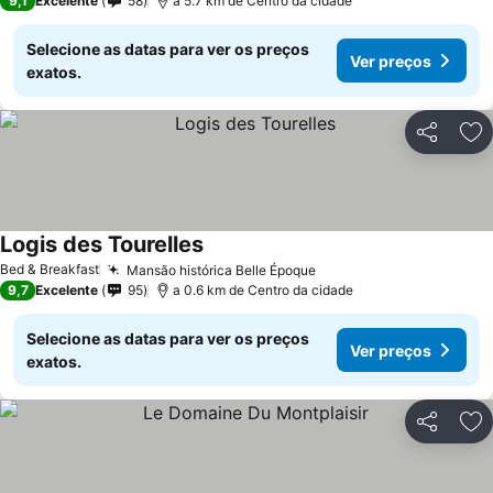
9,1
Excelente
58
a 5.7 km de Centro da cidade
Selecione as datas para ver os preços
Ver preços
exatos.
Partilhar
Ad
Logis des Tourelles
Bed & Breakfast
Mansão histórica Belle Époque
9,7
Excelente
95
a 0.6 km de Centro da cidade
Selecione as datas para ver os preços
Ver preços
exatos.
Partilhar
Ad