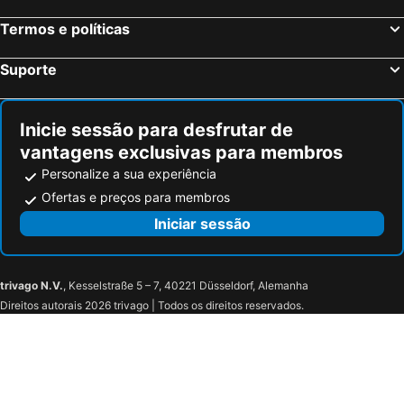
Châteauneuf-sur-Charente, bed and breakfasts
Julienne, bed and breakfasts
Termos e políticas
Aubigné, bed and breakfasts
Chaniers, bed and breakfasts
Fontcouverte, bed and breakfasts
Jarnac-Champagne, bed and breakfasts
Suporte
Triac-Lautrait, bed and breakfasts
Chadurie, bed and breakfasts
Longré, bed and breakfasts
Saint-Germain-de-Vibrac, bed and breakfasts
Inicie sessão para desfrutar de
vantagens exclusivas para membros
Personalize a sua experiência
Ofertas e preços para membros
Iniciar sessão
trivago N.V.
, Kesselstraße 5 – 7, 40221 Düsseldorf, Alemanha
Direitos autorais 2026 trivago | Todos os direitos reservados.