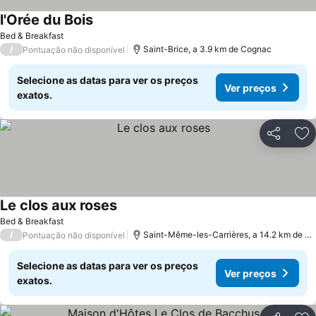
l'Orée du Bois
Bed & Breakfast
/
Saint-Brice, a 3.9 km de Cognac
Pontuação não disponível
Selecione as datas para ver os preços
Ver preços
exatos.
Partilhar
Ad
Le clos aux roses
Bed & Breakfast
/
Saint-Même-les-Carrières, a 14.2 km de Cognac
Pontuação não disponível
Selecione as datas para ver os preços
Ver preços
exatos.