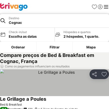
Favoritos
Iniciar
Me
Destino
Cognac
Check-in/out
Hóspedes e quartos
Escolha as datas
2 hóspedes, 1 quarto.
Ordenar
Filtrar
Mapa
Compare preços de Bed & Breakfast em
Cognac, França
Como os pagamentos influenciam os resultados
Partilhar
Ad
Le Grillage a Poules
Bed & Breakfast