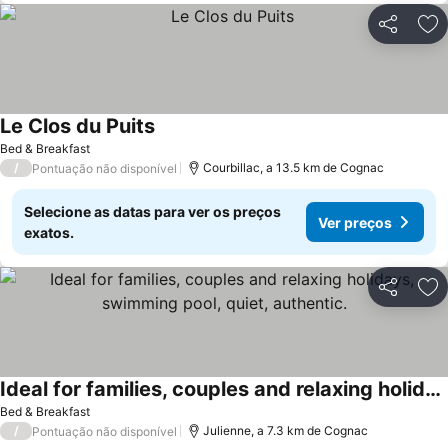
Partilhar
Ad
Le Clos du Puits
Bed & Breakfast
/
Courbillac, a 13.5 km de Cognac
Pontuação não disponível
Selecione as datas para ver os preços
Ver preços
exatos.
Partilhar
Ad
Ideal for families, couples and relaxing holidays, swimming pool, quiet, authentic.
Bed & Breakfast
/
Julienne, a 7.3 km de Cognac
Pontuação não disponível