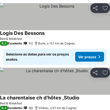
Partilhar
Ad
Logis Des Bessons
Bed & Breakfast
9,3
Excelente
51
Burie, a 15.1 km de Cognac
Selecione as datas para ver os preços
Ver preços
exatos.
Partilhar
Ad
La charentaise ch d'hôtes ,Studio
Bed & Breakfast
9,3
Excelente
56
Chérac, a 9.1 km de Cognac