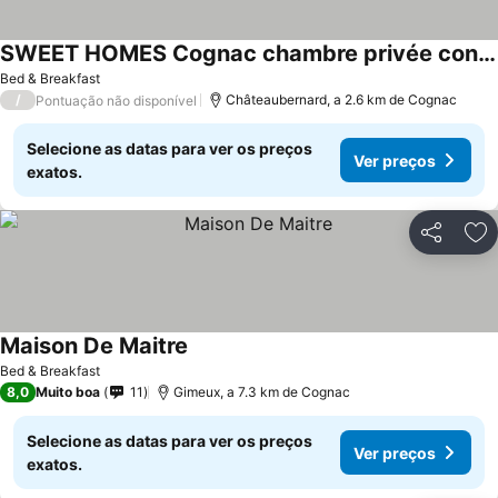
SWEET HOMES Cognac chambre privée confortable n1
Bed & Breakfast
/
Châteaubernard, a 2.6 km de Cognac
Pontuação não disponível
Selecione as datas para ver os preços
Ver preços
exatos.
Partilhar
Ad
Maison De Maitre
Bed & Breakfast
8,0
Muito boa
11
Gimeux, a 7.3 km de Cognac
Selecione as datas para ver os preços
Ver preços
exatos.