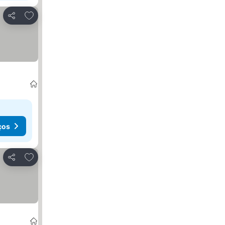
Adicionar aos favoritos
Partilhar
ços
Adicionar aos favoritos
Partilhar