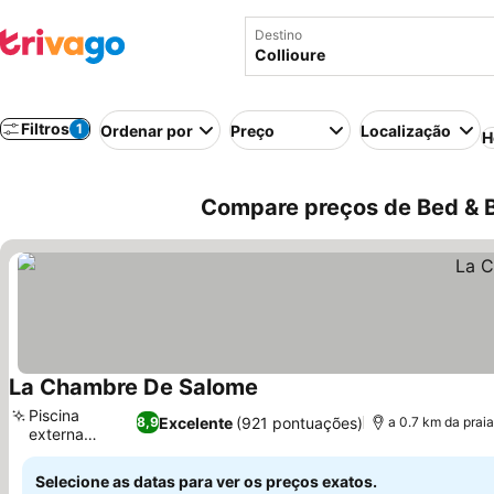
Destino
Filtros
1
Ordenar por
Preço
Localização
H
Compare preços de Bed & B
La Chambre De Salome
Piscina
Excelente
(921 pontuações)
8,9
a 0.7 km da prai
externa
privativa
Selecione as datas para ver os preços exatos.