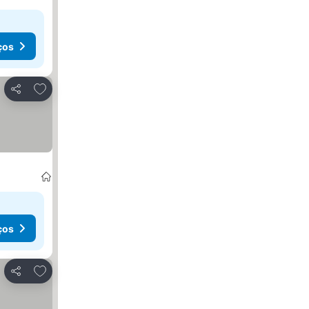
ços
Adicionar aos favoritos
Partilhar
ços
Adicionar aos favoritos
Partilhar