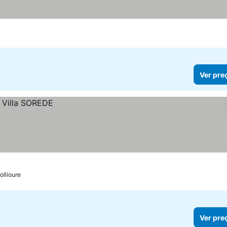
Ver pre
ollioure
Ver pre