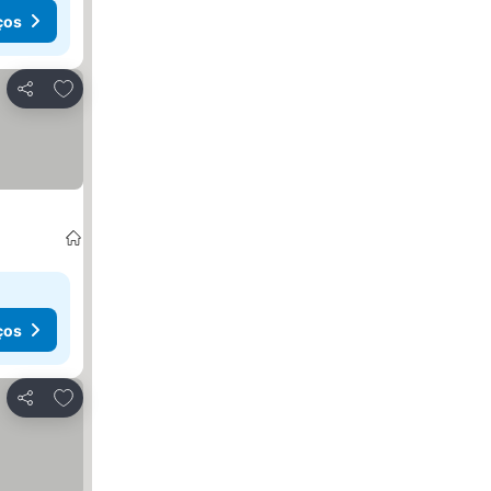
ços
Adicionar aos favoritos
Partilhar
ços
Adicionar aos favoritos
Partilhar