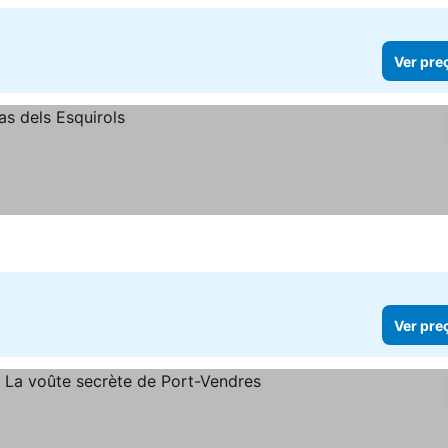
Ver pre
Ver pre