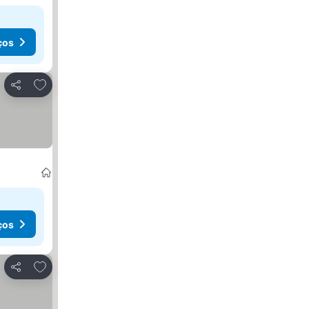
ços
Adicionar aos favoritos
Partilhar
ços
Adicionar aos favoritos
Partilhar