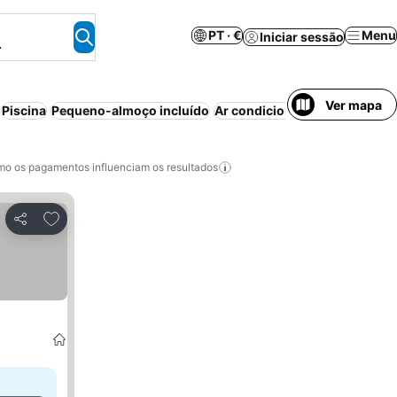
PT · €
Menu
Iniciar sessão
.
Ver mapa
Piscina
Pequeno-almoço incluído
Ar condicionado
Aparthotel
P
o os pagamentos influenciam os resultados
Adicionar aos favoritos
Partilhar