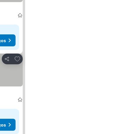
ços
Adicionar aos favoritos
Partilhar
ços