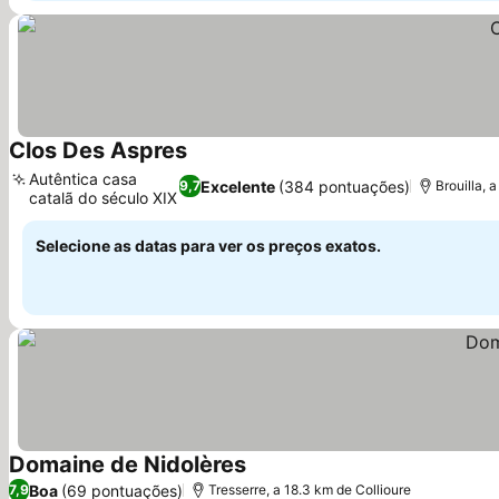
Clos Des Aspres
Autêntica casa
Excelente
(384 pontuações)
9,7
Brouilla, 
catalã do século XIX
Selecione as datas para ver os preços exatos.
Domaine de Nidolères
Boa
(69 pontuações)
7,9
Tresserre, a 18.3 km de Collioure