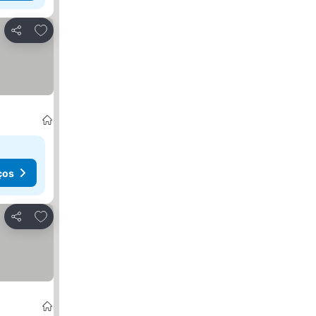
Adicionar aos favoritos
Partilhar
ços
Adicionar aos favoritos
Partilhar