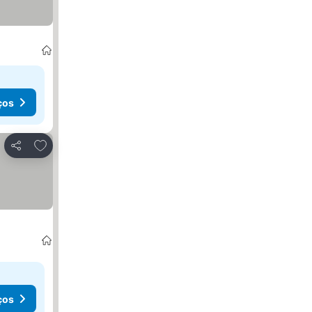
ços
Adicionar aos favoritos
Partilhar
ços