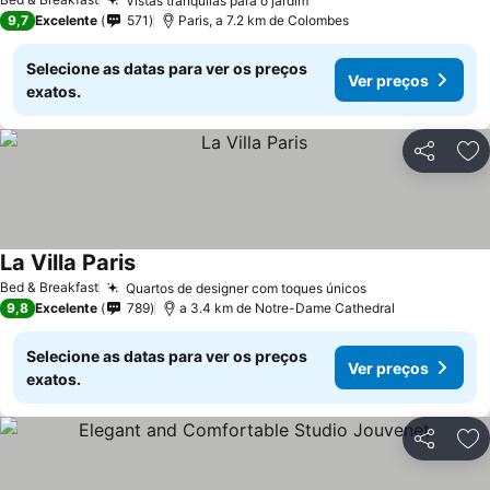
Vistas tranquilas para o jardim
9,7
Excelente
571
Paris, a 7.2 km de Colombes
Selecione as datas para ver os preços
Ver preços
exatos.
Partilhar
Ad
La Villa Paris
Bed & Breakfast
Quartos de designer com toques únicos
9,8
Excelente
789
a 3.4 km de Notre-Dame Cathedral
Selecione as datas para ver os preços
Ver preços
exatos.
Partilhar
Ad