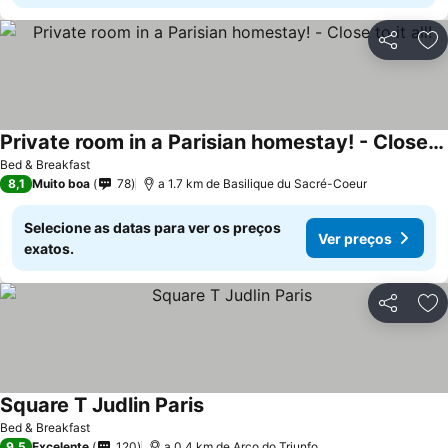
Partilhar
Ad
Private room in a Parisian homestay! - Close to it all!
Bed & Breakfast
8,1
Muito boa
78
a 1.7 km de Basilique du Sacré-Coeur
Selecione as datas para ver os preços
Ver preços
exatos.
Partilhar
Ad
Square T Judlin Paris
Bed & Breakfast
9,5
Excelente
120
a 0.4 km de Arco do Triunfo