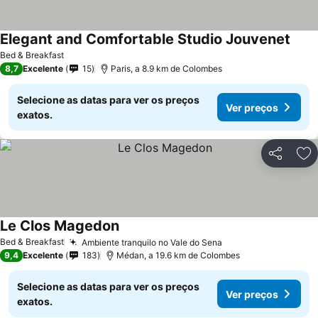
Elegant and Comfortable Studio Jouvenet
Bed & Breakfast
8,7
Excelente
15
Paris, a 8.9 km de Colombes
Selecione as datas para ver os preços
Ver preços
exatos.
Partilhar
Ad
Le Clos Magedon
Bed & Breakfast
Ambiente tranquilo no Vale do Sena
9,4
Excelente
183
Médan, a 19.6 km de Colombes
Selecione as datas para ver os preços
Ver preços
exatos.