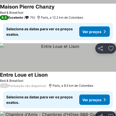
Maison Pierre Chanzy
Bed & Breakfast
9,5
Excelente
70
Paris, a 12.2 km de Colombes
Selecione as datas para ver os preços
Ver preços
exatos.
Partilhar
Ad
Entre Loue et Lison
Bed & Breakfast
/
Paris, a 8.5 km de Colombes
Pontuação não disponível
Selecione as datas para ver os preços
Ver preços
exatos.