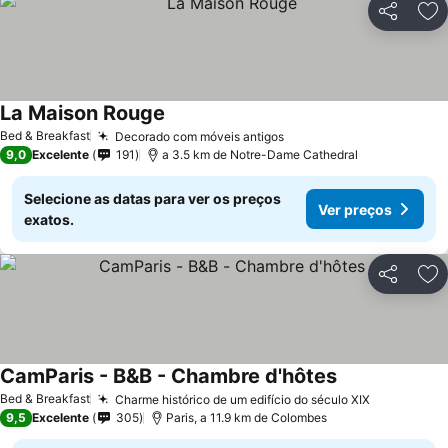
Partilhar
Ad
La Maison Rouge
Bed & Breakfast
Decorado com móveis antigos
9,0
Excelente
191
a 3.5 km de Notre-Dame Cathedral
Selecione as datas para ver os preços
Ver preços
exatos.
Partilhar
Ad
CamParis - B&B - Chambre d'hôtes
Bed & Breakfast
Charme histórico de um edifício do século XIX
9,5
Excelente
305
Paris, a 11.9 km de Colombes