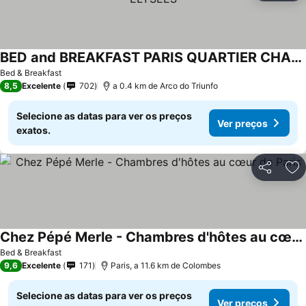
BED and BREAKFAST PARIS QUARTIER CHAMPS-ÉLYSÉES
Bed & Breakfast
8,5
Excelente
702
a 0.4 km de Arco do Triunfo
Selecione as datas para ver os preços
Ver preços
exatos.
Partilhar
Ad
Chez Pépé Merle - Chambres d'hôtes au cœur de Paris
Bed & Breakfast
9,6
Excelente
171
Paris, a 11.6 km de Colombes
Selecione as datas para ver os preços
Ver preços