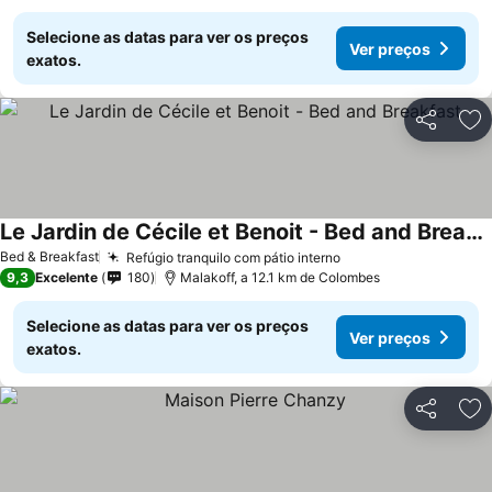
Selecione as datas para ver os preços
Ver preços
exatos.
Partilhar
Ad
Le Jardin de Cécile et Benoit - Bed and Breakfast
Bed & Breakfast
Refúgio tranquilo com pátio interno
9,3
Excelente
180
Malakoff, a 12.1 km de Colombes
Selecione as datas para ver os preços
Ver preços
exatos.
Partilhar
Ad