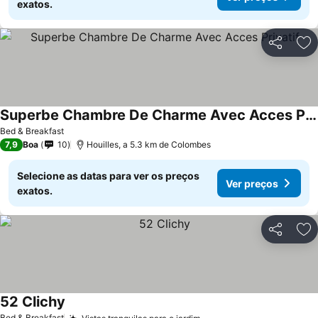
exatos.
Partilhar
Ad
Superbe Chambre De Charme Avec Acces Privatif
Bed & Breakfast
7,9
Boa
10
Houilles, a 5.3 km de Colombes
Selecione as datas para ver os preços
Ver preços
exatos.
Partilhar
Ad
52 Clichy
Bed & Breakfast