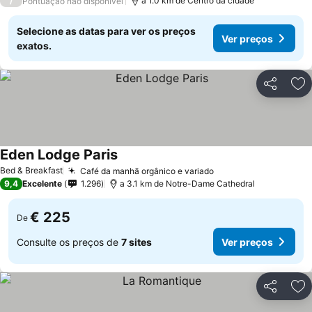
/
a 1.0 km de Centro da cidade
Pontuação não disponível
Selecione as datas para ver os preços
Ver preços
exatos.
Partilhar
Ad
Eden Lodge Paris
Bed & Breakfast
Café da manhã orgânico e variado
9,4
Excelente
1.296
a 3.1 km de Notre-Dame Cathedral
€ 225
De
Consulte os preços de
7 sites
Ver preços
Partilhar
Ad