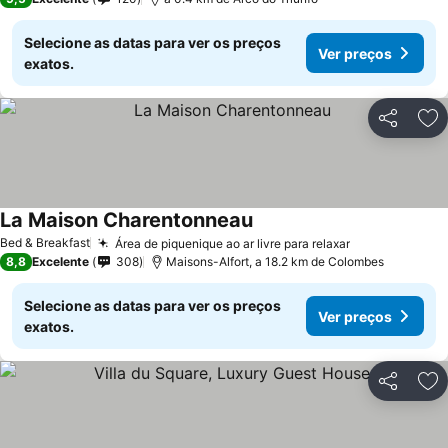
Selecione as datas para ver os preços
Ver preços
exatos.
Partilhar
Ad
La Maison Charentonneau
Bed & Breakfast
Área de piquenique ao ar livre para relaxar
8,8
Excelente
308
Maisons-Alfort, a 18.2 km de Colombes
Selecione as datas para ver os preços
Ver preços
exatos.
Partilhar
Ad