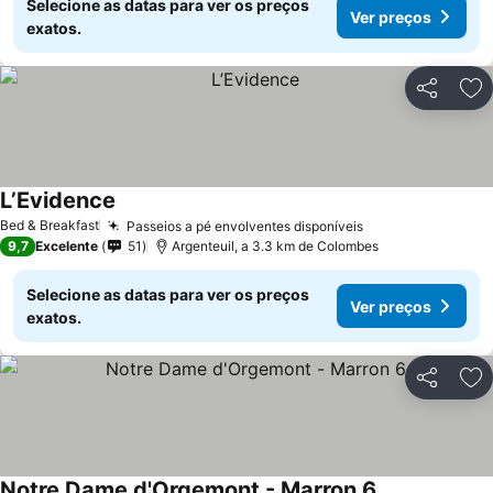
Selecione as datas para ver os preços
Ver preços
exatos.
Partilhar
Ad
L’Evidence
Bed & Breakfast
Passeios a pé envolventes disponíveis
9,7
Excelente
51
Argenteuil, a 3.3 km de Colombes
Selecione as datas para ver os preços
Ver preços
exatos.
Partilhar
Ad
Notre Dame d'Orgemont - Marron 6