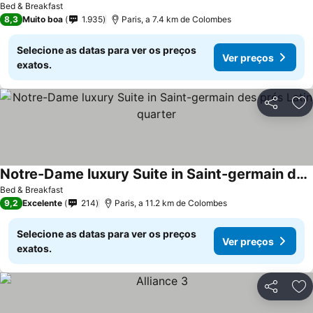
Bed & Breakfast
8,3
Muito boa
1.935
Paris, a 7.4 km de Colombes
Selecione as datas para ver os preços
Ver preços
exatos.
Partilhar
Ad
Notre-Dame luxury Suite in Saint-germain des prés Latin quarter
Bed & Breakfast
9,2
Excelente
214
Paris, a 11.2 km de Colombes
Selecione as datas para ver os preços
Ver preços
exatos.
Partilhar
Ad