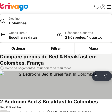
Favoritos
Iniciar
Me
Destino
Colombes
Check-in/out
Hóspedes e quartos
Escolha as datas
2 hóspedes, 1 quarto.
Ordenar
Filtrar
Mapa
Compare preços de Bed & Breakfast em
Colombes, França
Como os pagamentos influenciam os resultados
Partilhar
Ad
2 Bedroom Bed & Breakfast In Colombes
Bed & Breakfast