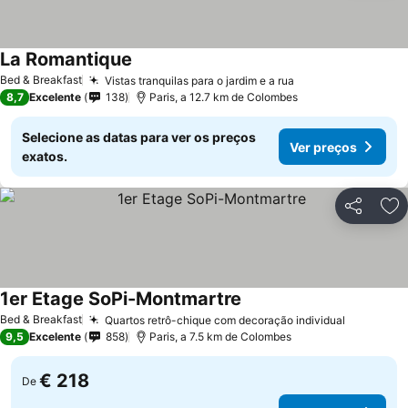
La Romantique
Bed & Breakfast
Vistas tranquilas para o jardim e a rua
8,7
Excelente
138
Paris, a 12.7 km de Colombes
Selecione as datas para ver os preços
Ver preços
exatos.
Partilhar
Ad
1er Etage SoPi-Montmartre
Bed & Breakfast
Quartos retrô-chique com decoração individual
9,5
Excelente
858
Paris, a 7.5 km de Colombes
€ 218
De