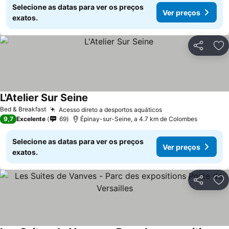
Selecione as datas para ver os preços
Ver preços
exatos.
Partilhar
Ad
L'Atelier Sur Seine
Bed & Breakfast
Acesso direto a desportos aquáticos
9,7
Excelente
69
Épinay-sur-Seine, a 4.7 km de Colombes
Selecione as datas para ver os preços
Ver preços
exatos.
Partilhar
Ad