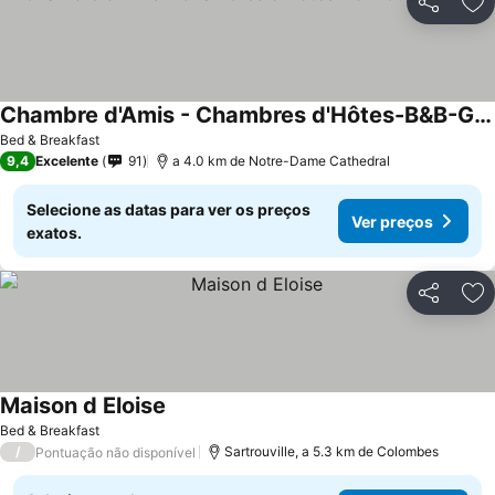
Partilhar
Ad
Chambre d'Amis - Chambres d'Hôtes-B&B-Guest House
Bed & Breakfast
9,4
Excelente
91
a 4.0 km de Notre-Dame Cathedral
Selecione as datas para ver os preços
Ver preços
exatos.
Partilhar
Ad
Maison d Eloise
Bed & Breakfast
/
Sartrouville, a 5.3 km de Colombes
Pontuação não disponível