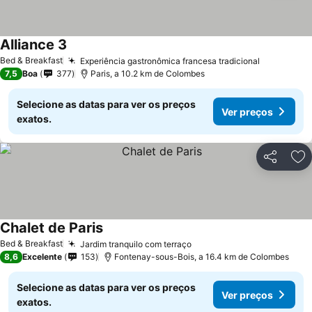
Alliance 3
Bed & Breakfast
Experiência gastronômica francesa tradicional
7,5
Boa
377
Paris, a 10.2 km de Colombes
Selecione as datas para ver os preços
Ver preços
exatos.
Partilhar
Ad
Chalet de Paris
Bed & Breakfast
Jardim tranquilo com terraço
8,6
Excelente
153
Fontenay-sous-Bois, a 16.4 km de Colombes
Selecione as datas para ver os preços
Ver preços
exatos.