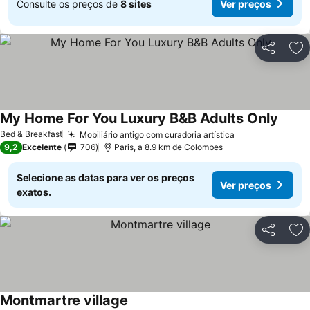
Consulte os preços de
8 sites
Ver preços
Partilhar
Ad
My Home For You Luxury B&B Adults Only
Bed & Breakfast
Mobiliário antigo com curadoria artística
9,2
Excelente
706
Paris, a 8.9 km de Colombes
Selecione as datas para ver os preços
Ver preços
exatos.
Partilhar
Ad
Montmartre village