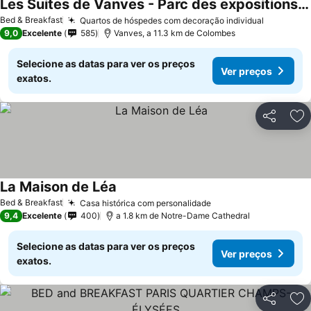
Les Suites de Vanves - Parc des expositions Porte de Versailles
Bed & Breakfast
Quartos de hóspedes com decoração individual
9,0
Excelente
585
Vanves, a 11.3 km de Colombes
Selecione as datas para ver os preços
Ver preços
exatos.
Partilhar
Ad
La Maison de Léa
Bed & Breakfast
Casa histórica com personalidade
9,4
Excelente
400
a 1.8 km de Notre-Dame Cathedral
Selecione as datas para ver os preços
Ver preços
exatos.
Partilhar
Ad