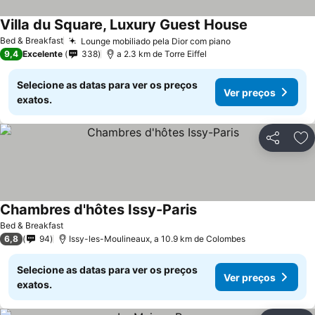
Villa du Square, Luxury Guest House
Bed & Breakfast
Lounge mobiliado pela Dior com piano
9,4
Excelente
338
a 2.3 km de Torre Eiffel
Selecione as datas para ver os preços
Ver preços
exatos.
Partilhar
Ad
Chambres d'hôtes Issy-Paris
Bed & Breakfast
6,8
94
Issy-les-Moulineaux, a 10.9 km de Colombes
Selecione as datas para ver os preços
Ver preços
exatos.