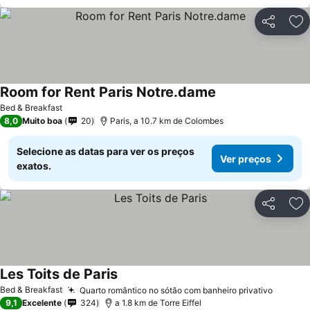
Partilhar
Ad
Room for Rent Paris Notre.dame
Bed & Breakfast
8,0
Muito boa
20
Paris, a 10.7 km de Colombes
Selecione as datas para ver os preços
Ver preços
exatos.
Partilhar
Ad
Les Toits de Paris
Bed & Breakfast
Quarto romântico no sótão com banheiro privativo
9,1
Excelente
324
a 1.8 km de Torre Eiffel