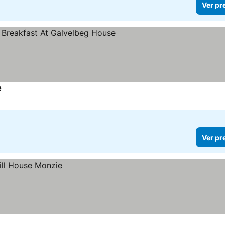
Ver pr
e
Ver preços
Ver pr