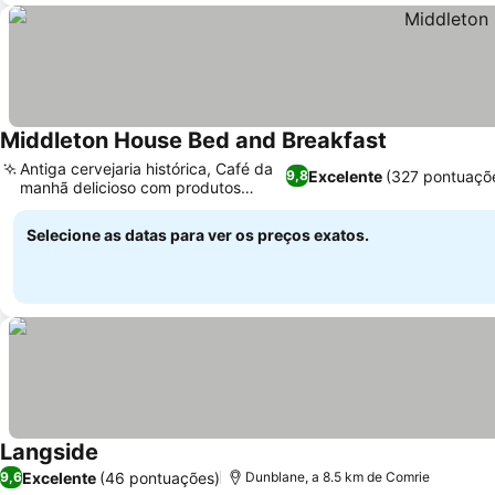
Middleton House Bed and Breakfast
Ver preços
Antiga cervejaria histórica, Café da
Excelente
(327 pontuaçõ
9,8
manhã delicioso com produtos
Ver preços
locais
Selecione as datas para ver os preços exatos.
Langside
Ver preços
Excelente
(46 pontuações)
9,6
Dunblane, a 8.5 km de Comrie