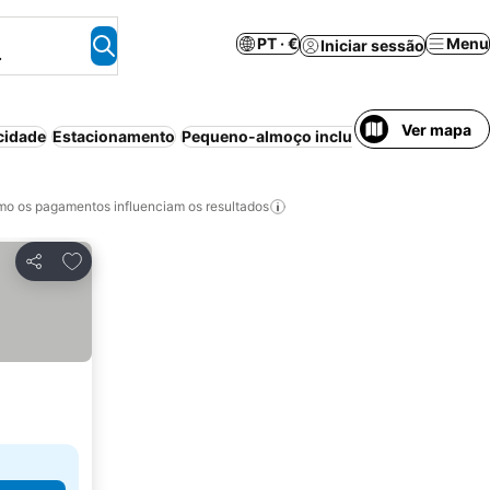
PT · €
Menu
Iniciar sessão
.
Ver mapa
cidade
Estacionamento
Pequeno-almoço incluído
Animais permi
o os pagamentos influenciam os resultados
Adicionar aos favoritos
Partilhar