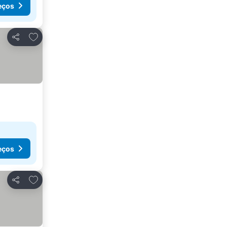
eços
Adicionar aos favoritos
Partilhar
eços
Adicionar aos favoritos
Partilhar