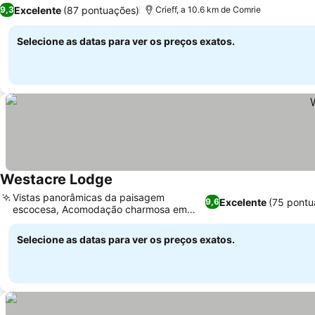
Ver preços
Excelente
(87 pontuações)
9,3
Crieff, a 10.6 km de Comrie
Selecione as datas para ver os preços exatos.
Westacre Lodge
Ver preços
Vistas panorâmicas da paisagem
Excelente
(75 pontu
9,6
escocesa, Acomodação charmosa em
Ver preços
chalé-bangalô
Selecione as datas para ver os preços exatos.