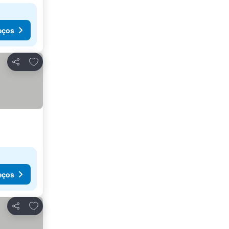
eços
Adicionar aos favoritos
Partilhar
eços
Adicionar aos favoritos
Partilhar