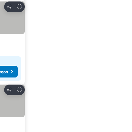
Adicionar aos favoritos
Partilhar
eços
Adicionar aos favoritos
Partilhar