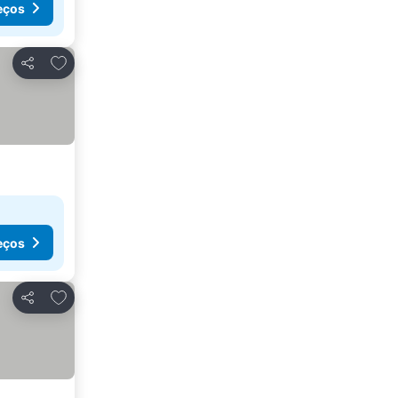
eços
Adicionar aos favoritos
Partilhar
eços
Adicionar aos favoritos
Partilhar