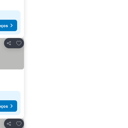
eços
Adicionar aos favoritos
Partilhar
eços
Adicionar aos favoritos
Partilhar