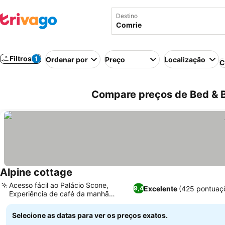
Destino
Filtros
1
Ordenar por
Preço
Localização
C
Compare preços de Bed & B
Alpine cottage
Ver preços
Acesso fácil ao Palácio Scone,
Excelente
(425 pontuaç
9,4
Experiência de café da manhã
Ver preços
personalizada
Selecione as datas para ver os preços exatos.