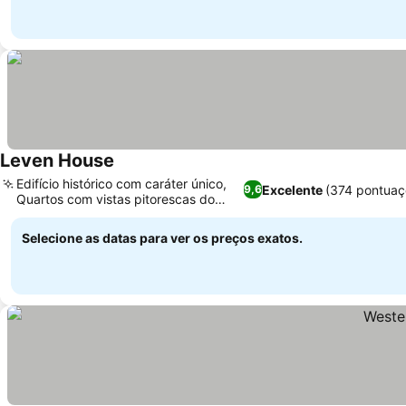
Leven House
Ver preços
Edifício histórico com caráter único,
Excelente
(374 pontuaç
9,6
Quartos com vistas pitorescas do
Ver preços
campo
Selecione as datas para ver os preços exatos.