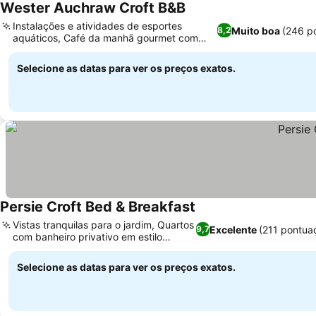
Wester Auchraw Croft B&B
Ver preços
Instalações e atividades de esportes
Muito boa
(246 p
8,2
aquáticos, Café da manhã gourmet com
Ver preços
ingredientes locais
Selecione as datas para ver os preços exatos.
Persie Croft Bed & Breakfast
Ver preços
Vistas tranquilas para o jardim, Quartos
Excelente
(211 pontua
9,7
com banheiro privativo em estilo
Ver preços
vintage
Selecione as datas para ver os preços exatos.