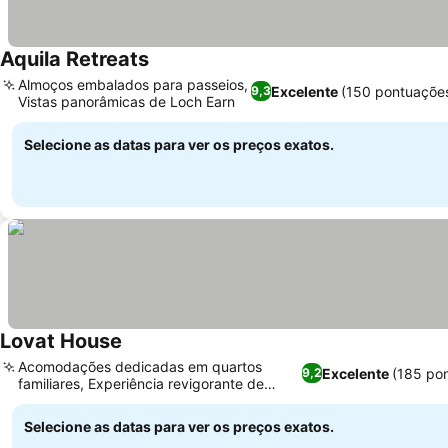
Aquila Retreats
Ver preços
Almoços embalados para passeios,
Excelente
(150 pontuaçõe
9,3
Vistas panorâmicas de Loch Earn
Ver preços
Selecione as datas para ver os preços exatos.
Lovat House
Ver preços
Acomodações dedicadas em quartos
Excelente
(185 po
9,2
familiares, Experiência revigorante de
Ver preços
chuveiro cascata
Selecione as datas para ver os preços exatos.