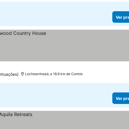
Ver pr
ntuações)
Lochearnhead, a 18.6 km de Comrie
Ver pr