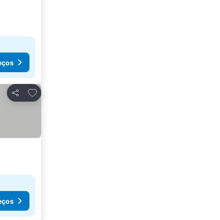
eços
Adicionar aos favoritos
Partilhar
eços