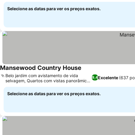
Selecione as datas para ver os preços exatos.
Mansewood Country House
Ver preços
Belo jardim com avistamento de vida
Excelente
(637 po
9,4
selvagem, Quartos com vistas panorâmicas
Ver preços
da montanha
Selecione as datas para ver os preços exatos.