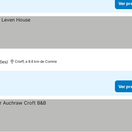
Ver pr
ões)
Crieff, a 8.6 km de Comrie
Ver pr