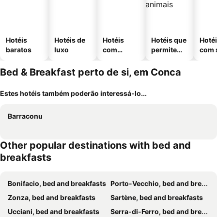
Hotéis
Hotéis de
Hotéis
Hotéis que
Hoté
baratos
luxo
com
permitem
com 
piscinas
animais
Bed & Breakfast perto de si, em Conca
Estes hotéis também poderão interessá-lo...
Barraconu
Other popular destinations with bed and
breakfasts
Bonifacio, bed and breakfasts
Porto-Vecchio, bed and breakfasts
Zonza, bed and breakfasts
Sartène, bed and breakfasts
Ucciani, bed and breakfasts
Serra-di-Ferro, bed and breakfasts