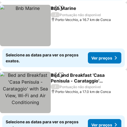
Bnb Marine
Partilhar
Adicionar aos favoritos
/
Pontuação não disponível
Porto-Vecchio, a 16.7 km de Conca
Selecione as datas para ver os preços
Ver preços
exatos.
Bed and Breakfast 'Casa
Partilhar
Adicionar aos favoritos
Penisula - Carataggio'
with Sea View, Wi-Fi and
/
Pontuação não disponível
Air Conditioning
Porto-Vecchio, a 17.0 km de Conca
Selecione as datas para ver os preços
Ver preços