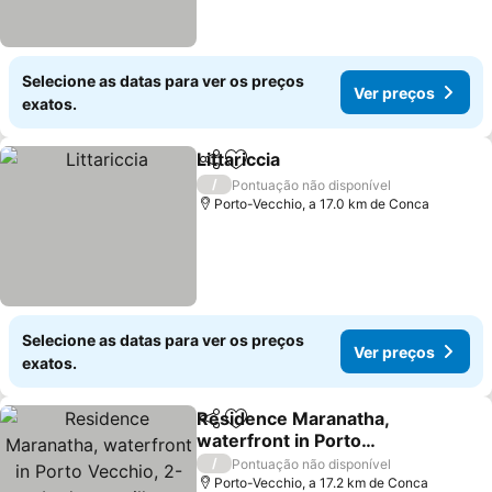
Selecione as datas para ver os preços
Ver preços
exatos.
Littariccia
Partilhar
Adicionar aos favoritos
/
Pontuação não disponível
Porto-Vecchio, a 17.0 km de Conca
Selecione as datas para ver os preços
Ver preços
exatos.
Residence Maranatha,
Partilhar
Adicionar aos favoritos
waterfront in Porto
Vecchio, 2-bedroom villa
/
Pontuação não disponível
Porto-Vecchio, a 17.2 km de Conca