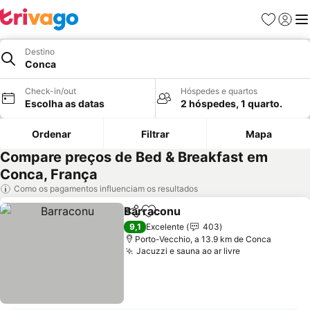
Favoritos
Iniciar
Me
Destino
Conca
Check-in/out
Hóspedes e quartos
Escolha as datas
2 hóspedes, 1 quarto.
Ordenar
Filtrar
Mapa
Compare preços de Bed & Breakfast em
Conca, França
Como os pagamentos influenciam os resultados
Barraconu
Partilhar
Adicionar aos favoritos
9,1
Excelente
403
Porto-Vecchio, a 13.9 km de Conca
Jacuzzi e sauna ao ar livre