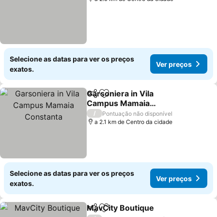
Selecione as datas para ver os preços
Ver preços
exatos.
Garsoniera in Vila
Partilhar
Adicionar aos favoritos
Campus Mamaia
Constanta
/
Pontuação não disponível
a 2.1 km de Centro da cidade
Selecione as datas para ver os preços
Ver preços
exatos.
MavCity Boutique
Partilhar
Adicionar aos favoritos