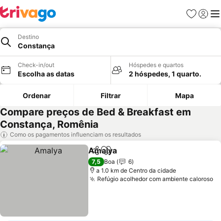
Favoritos
Iniciar
Me
Destino
Constança
Check-in/out
Hóspedes e quartos
Escolha as datas
2 hóspedes, 1 quarto.
Ordenar
Filtrar
Mapa
Compare preços de Bed & Breakfast em
Constança, Romênia
Como os pagamentos influenciam os resultados
Amalya
Partilhar
Adicionar aos favoritos
7,5
Boa
6
a 1.0 km de Centro da cidade
Refúgio acolhedor com ambiente caloroso