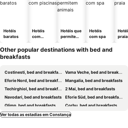
Hotéis
Hotéis
Hotéis que
Hotéis
Hotéi
baratos
com
permitem
com spa
praia
piscinas
animais
Other popular destinations with bed and
breakfasts
Costinesti, bed and breakfasts
Vama Veche, bed and breakfasts
Eforie Nord, bed and breakfasts
Mangalia, bed and breakfasts
Techirghiol, bed and breakfasts
2 Mai, bed and breakfasts
Navodari, bed and breakfasts
Eforie Süd, bed and breakfasts
Olimp, bed and breakfasts
Corbu, bed and breakfasts
Venus, bed and breakfasts
Mamaia, bed and breakfasts
Ver todas as estadias em Constança
Ovidiu, bed and breakfasts
Neptun, bed and breakfasts