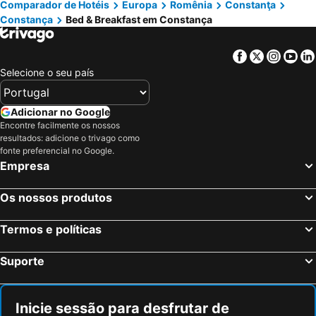
Comparador de Hotéis
Europa
Romênia
Constanţa
Cogealac, bed and breakfasts
Jupiter, bed and breakfasts
Constança
Bed & Breakfast em Constança
Limanu, bed and breakfasts
Facebook
Twitter
Insta
Yo
Selecione o seu país
Adicionar no Google
Encontre facilmente os nossos
resultados: adicione o trivago como
fonte preferencial no Google.
Empresa
Os nossos produtos
Termos e políticas
Suporte
Inicie sessão para desfrutar de