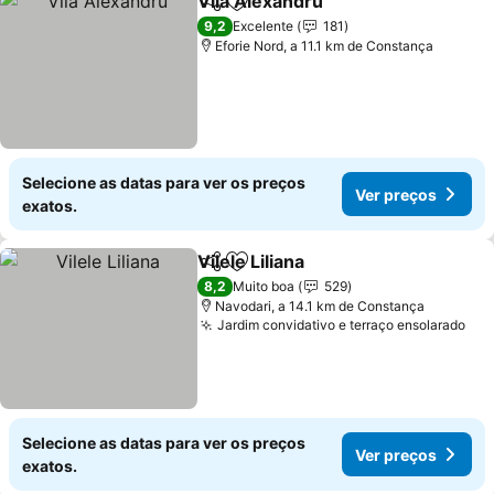
Vila Alexandru
Partilhar
Adicionar aos favoritos
9,2
Excelente
181
Eforie Nord, a 11.1 km de Constança
Selecione as datas para ver os preços
Ver preços
exatos.
Vilele Liliana
Partilhar
Adicionar aos favoritos
8,2
Muito boa
529
Navodari, a 14.1 km de Constança
Jardim convidativo e terraço ensolarado
Selecione as datas para ver os preços
Ver preços
exatos.