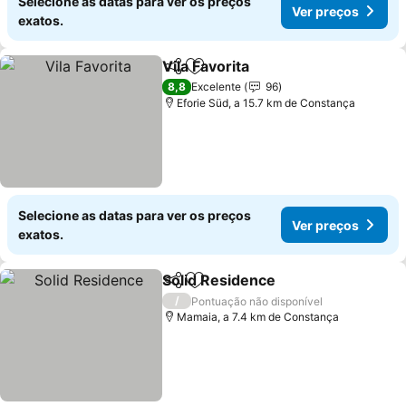
Selecione as datas para ver os preços
Ver preços
exatos.
Vila Favorita
Partilhar
Adicionar aos favoritos
8,8
Excelente
96
Eforie Süd, a 15.7 km de Constança
Selecione as datas para ver os preços
Ver preços
exatos.
Solid Residence
Partilhar
Adicionar aos favoritos
/
Pontuação não disponível
Mamaia, a 7.4 km de Constança