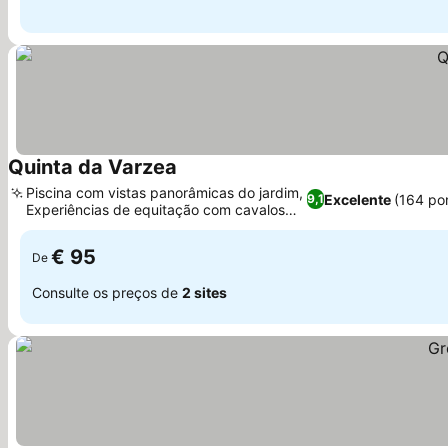
Quinta da Varzea
Ver preços
Piscina com vistas panorâmicas do jardim,
Excelente
(164 po
9,1
Experiências de equitação com cavalos
Ver preços
Lusitanos
€ 95
De
Consulte os preços de
2 sites