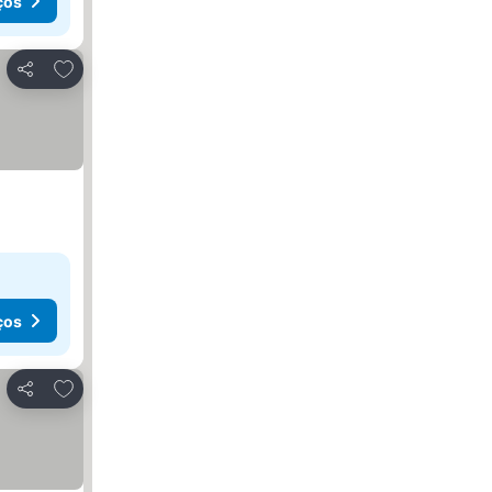
ços
Adicionar aos favoritos
Partilhar
ços
Adicionar aos favoritos
Partilhar