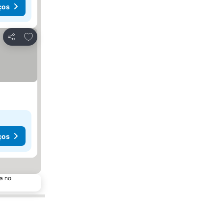
ços
Adicionar aos favoritos
Partilhar
ços
a no