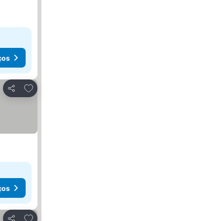
ços
Adicionar aos favoritos
Partilhar
ços
Adicionar aos favoritos