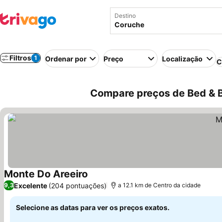
Destino
Filtros
1
Ordenar por
Preço
Localização
C
Compare preços de Bed & B
Monte Do Areeiro
Ver preços
Excelente
(204 pontuações)
9,3
a 12.1 km de Centro da cidade
Selecione as datas para ver os preços exatos.