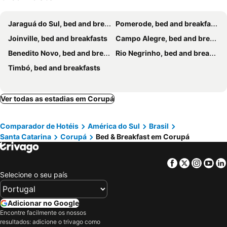
Jaraguá do Sul, bed and breakfasts
Pomerode, bed and breakfasts
Joinville, bed and breakfasts
Campo Alegre, bed and breakfasts
Benedito Novo, bed and breakfasts
Rio Negrinho, bed and breakfasts
Timbó, bed and breakfasts
Ver todas as estadias em Corupá
Comparador de Hotéis
América do Sul
Brasil
Santa Catarina
Corupá
Bed & Breakfast em Corupá
Facebook
Twitter
Insta
Yo
Selecione o seu país
Adicionar no Google
Encontre facilmente os nossos
resultados: adicione o trivago como