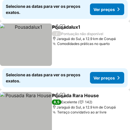
Selecione as datas para ver os preços
Ver preços
exatos.
Pousadalux1
Partilhar
Adicionar aos favoritos
Ver preços
/
Pontuação não disponível
Jaraguá do Sul, a 12.9 km de Corupá
Comodidades práticas no quarto
Ver preç
Selecione as datas para ver os preços
Ver preços
exatos.
Pousada Rara House
Partilhar
Adicionar aos favoritos
Ver p
8,5
Excelente
142
Jaraguá do Sul, a 12.9 km de Corupá
Terraço convidativo ao ar livre
Ver preço