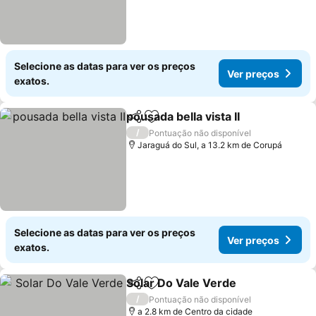
Selecione as datas para ver os preços
Ver preços
exatos.
pousada bella vista II
Partilhar
Adicionar aos favoritos
Ver p
/
Pontuação não disponível
Jaraguá do Sul, a 13.2 km de Corupá
Selecione as datas para ver os preços
Ver preços
exatos.
Solar Do Vale Verde
Partilhar
Adicionar aos favoritos
Ver pr
/
Pontuação não disponível
a 2.8 km de Centro da cidade