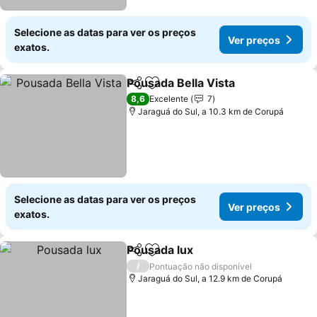
Selecione as datas para ver os preços
Ver preços
exatos.
Pousada Bella Vista
Partilhar
Adicionar aos favoritos
Ver pr
8,6
Excelente
7
Jaraguá do Sul, a 10.3 km de Corupá
Selecione as datas para ver os preços
Ver preços
exatos.
Pousada lux
Partilhar
Adicionar aos favoritos
Ver preços
/
Pontuação não disponível
Jaraguá do Sul, a 12.9 km de Corupá