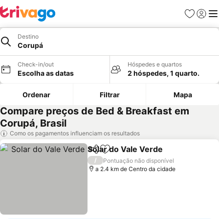
Favoritos
Iniciar
Me
Destino
Corupá
Check-in/out
Hóspedes e quartos
Escolha as datas
2 hóspedes, 1 quarto.
Ordenar
Filtrar
Mapa
Compare preços de Bed & Breakfast em
Corupá, Brasil
Como os pagamentos influenciam os resultados
Solar do Vale Verde
Partilhar
Adicionar aos favoritos
Ver pr
/
Pontuação não disponível
a 2.4 km de Centro da cidade