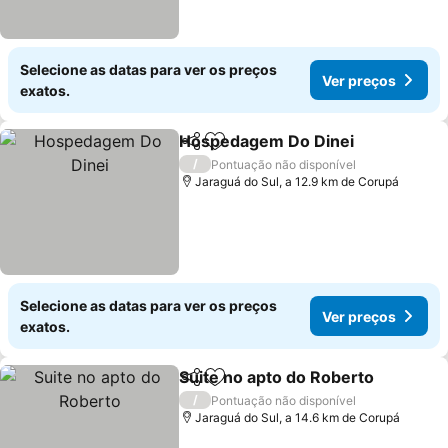
Selecione as datas para ver os preços
Ver preços
exatos.
Hospedagem Do Dinei
Partilhar
Adicionar aos favoritos
Ver
/
Pontuação não disponível
Jaraguá do Sul, a 12.9 km de Corupá
Selecione as datas para ver os preços
Ver preços
exatos.
Suite no apto do Roberto
Partilhar
Adicionar aos favoritos
V
/
Pontuação não disponível
Jaraguá do Sul, a 14.6 km de Corupá