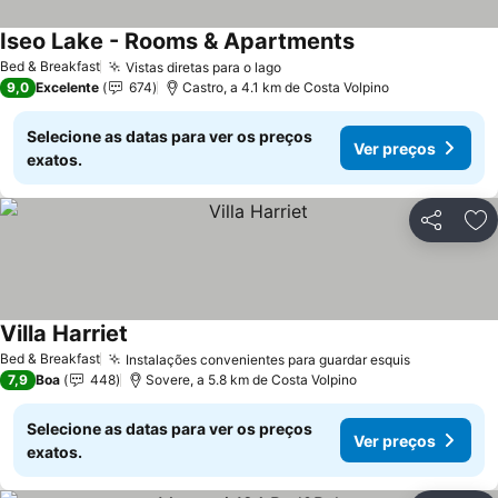
Iseo Lake - Rooms & Apartments
Bed & Breakfast
Vistas diretas para o lago
9,0
Excelente
674
Castro, a 4.1 km de Costa Volpino
Selecione as datas para ver os preços
Ver preços
exatos.
Partilhar
Ad
Villa Harriet
Bed & Breakfast
Instalações convenientes para guardar esquis
7,9
Boa
448
Sovere, a 5.8 km de Costa Volpino
Selecione as datas para ver os preços
Ver preços
exatos.