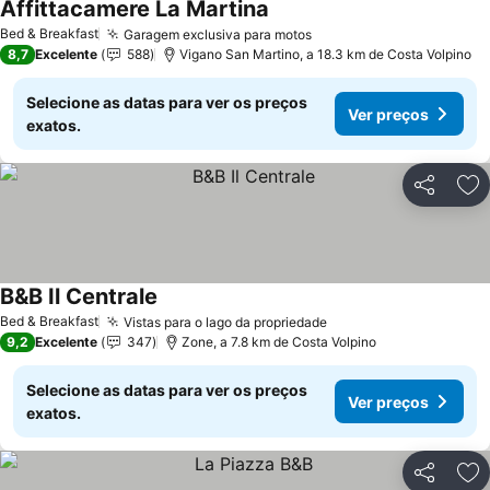
Affittacamere La Martina
Bed & Breakfast
Garagem exclusiva para motos
8,7
Excelente
588
Vigano San Martino, a 18.3 km de Costa Volpino
Selecione as datas para ver os preços
Ver preços
exatos.
Partilhar
Ad
B&B Il Centrale
Bed & Breakfast
Vistas para o lago da propriedade
9,2
Excelente
347
Zone, a 7.8 km de Costa Volpino
Selecione as datas para ver os preços
Ver preços
exatos.
Partilhar
Ad