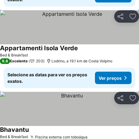
Partilhar
Ad
Appartamenti Isola Verde
Bed & Breakfast
9,8
Excelente
203
Lodrino, a 19.1 km de Costa Volpino
Selecione as datas para ver os preços
Ver preços
exatos.
Partilhar
Ad
Bhavantu
Bed & Breakfast
Piscina externa com toboágua