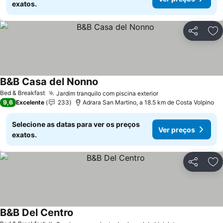
exatos.
Partilhar
Ad
B&B Casa del Nonno
Bed & Breakfast
Jardim tranquilo com piscina exterior
9,6
Excelente
233
Adrara San Martino, a 18.5 km de Costa Volpino
Selecione as datas para ver os preços
Ver preços
exatos.
Partilhar
Ad
B&B Del Centro