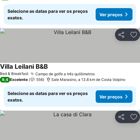
Selecione as datas para ver os preços
Ver preços
exatos.
Partilhar
Ad
Villa Leilani B&B
Bed & Breakfast
Campo de golfe a três quilômetros
9,4
Excelente
556
Sale Marasino, a 13.8 km de Costa Volpino
Selecione as datas para ver os preços
Ver preços
exatos.
Partilhar
Ad