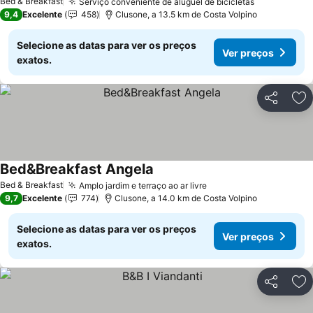
Bed & Breakfast
Serviço conveniente de aluguel de bicicletas
9,4
Excelente
458
Clusone, a 13.5 km de Costa Volpino
Selecione as datas para ver os preços
Ver preços
exatos.
Partilhar
Ad
Bed&Breakfast Angela
Bed & Breakfast
Amplo jardim e terraço ao ar livre
9,7
Excelente
774
Clusone, a 14.0 km de Costa Volpino
Selecione as datas para ver os preços
Ver preços
exatos.
Partilhar
Ad