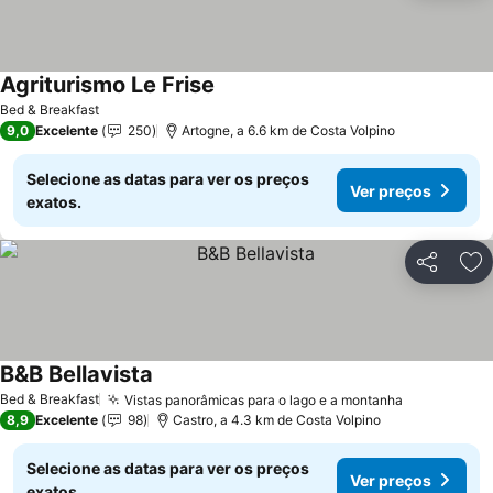
Agriturismo Le Frise
Bed & Breakfast
9,0
Excelente
250
Artogne, a 6.6 km de Costa Volpino
Selecione as datas para ver os preços
Ver preços
exatos.
Partilhar
Ad
B&B Bellavista
Bed & Breakfast
Vistas panorâmicas para o lago e a montanha
8,9
Excelente
98
Castro, a 4.3 km de Costa Volpino
Selecione as datas para ver os preços
Ver preços
exatos.