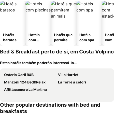
Hotéis
Hotéis
Hotéis que
Hotéis
Hoté
baratos
com
permitem
com spa
com
piscinas
animais
esta
ment
Bed & Breakfast perto de si, em Costa Volpino
Estes hotéis também poderão interessá-lo...
Osteria Carli B&B
Villa Harriet
Manzoni 124 Bed&Relax
La Torre a colori
Affittacamere La Martina
Other popular destinations with bed and
breakfasts