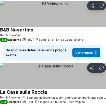
Partilhar
Ad
B&B Navertino
Bed & Breakfast
8,8
Excelente
652
Borno, a 16.1 km de Costa Volpino
Selecione as datas para ver os preços
Ver preços
exatos.
Partilhar
Ad
La Casa sulla Roccia
Bed & Breakfast
Banheira de hidromassagem e terraço compartilhado com vista para o lago
9,4
Excelente
151
Pisogne, a 5.0 km de Costa Volpino