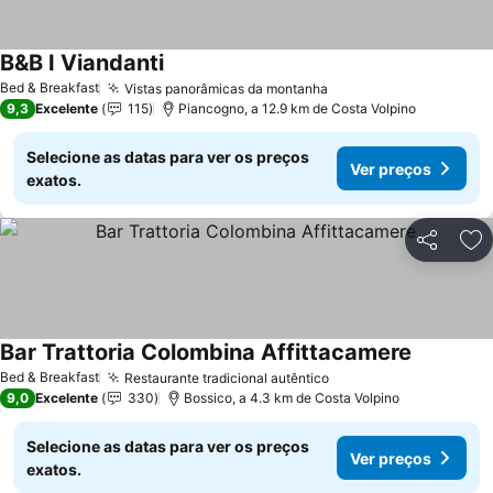
B&B I Viandanti
Bed & Breakfast
Vistas panorâmicas da montanha
9,3
Excelente
115
Piancogno, a 12.9 km de Costa Volpino
Selecione as datas para ver os preços
Ver preços
exatos.
Partilhar
Ad
Bar Trattoria Colombina Affittacamere
Bed & Breakfast
Restaurante tradicional autêntico
9,0
Excelente
330
Bossico, a 4.3 km de Costa Volpino
Selecione as datas para ver os preços
Ver preços
exatos.