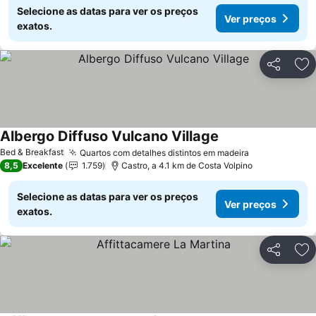
Selecione as datas para ver os preços
Ver preços
exatos.
Partilhar
Ad
Albergo Diffuso Vulcano Village
Bed & Breakfast
Quartos com detalhes distintos em madeira
8,5
Excelente
1.759
Castro, a 4.1 km de Costa Volpino
Selecione as datas para ver os preços
Ver preços
exatos.
Partilhar
Ad