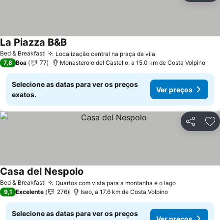
La Piazza B&B
Bed & Breakfast
Localização central na praça da vila
7,8
Boa
77
Monasterolo del Castello, a 15.0 km de Costa Volpino
Selecione as datas para ver os preços
Ver preços
exatos.
Partilhar
Ad
Casa del Nespolo
Bed & Breakfast
Quartos com vista para a montanha e o lago
9,1
Excelente
276
Iseo, a 17.6 km de Costa Volpino
Selecione as datas para ver os preços
Ver preços