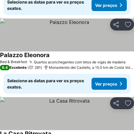
Selecione as datas para ver os preços
Ver preços
exatos.
Partilhar
Ad
Palazzo Eleonora
Bed & Breakfast
Quartos aconchegantes com tetos de vigas de madeira
9,4
Excelente
281
Monasterolo del Castello, a 15.0 km de Costa Volpino
Selecione as datas para ver os preços
Ver preços
exatos.
Partilhar
Ad
La Casa Ritrovata