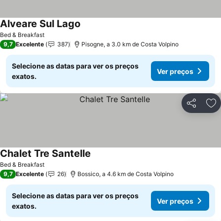
Alveare Sul Lago
Bed & Breakfast
9,7
Excelente
387
Pisogne, a 3.0 km de Costa Volpino
Selecione as datas para ver os preços
Ver preços
exatos.
Partilhar
Ad
Chalet Tre Santelle
Bed & Breakfast
9,7
Excelente
26
Bossico, a 4.6 km de Costa Volpino
Selecione as datas para ver os preços
Ver preços
exatos.