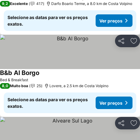
9,2
Excelente
417
Darfo Boario Terme, a 8.0 km de Costa Volpino
Selecione as datas para ver os preços
Ver preços
exatos.
Partilhar
Ad
B&b Al Borgo
Bed & Breakfast
8,0
Muito boa
25
Lovere, a 2.5 km de Costa Volpino
Selecione as datas para ver os preços
Ver preços
exatos.
Partilhar
Ad