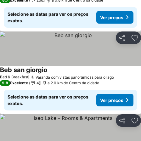
8,7
Excelente
266
a 0.8 km de Centro da cidade
Selecione as datas para ver os preços
Ver preços
exatos.
Partilhar
Ad
Beb san giorgio
Bed & Breakfast
Varanda com vistas panorâmicas para o lago
9,8
Excelente
4
a 2.0 km de Centro da cidade
Selecione as datas para ver os preços
Ver preços
exatos.
Partilhar
Ad