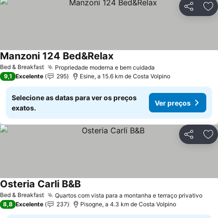
Partilhar
Ad
Manzoni 124 Bed&Relax
Bed & Breakfast
Propriedade moderna e bem cuidada
9,1
Excelente
295
Esine, a 15.6 km de Costa Volpino
Selecione as datas para ver os preços
Ver preços
exatos.
Partilhar
Ad
Osteria Carli B&B
Bed & Breakfast
Quartos com vista para a montanha e terraço privativo
8,8
Excelente
237
Pisogne, a 4.3 km de Costa Volpino