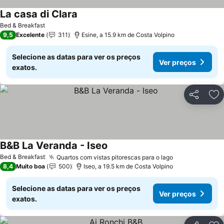
La casa di Clara
Bed & Breakfast
9,5
Excelente
311
Esine, a 15.9 km de Costa Volpino
Selecione as datas para ver os preços
Ver preços
exatos.
Partilhar
Ad
B&B La Veranda - Iseo
Bed & Breakfast
Quartos com vistas pitorescas para o lago
8,4
Muito boa
500
Iseo, a 19.5 km de Costa Volpino
Selecione as datas para ver os preços
Ver preços
exatos.