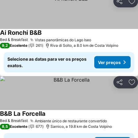
Partilhar
Ad
Ai Ronchi B&B
Bed & Breakfast
Vistas panorâmicas do Lago Iseo
9,2
Excelente
261
Riva di Solto, a 8.0 km de Costa Volpino
Selecione as datas para ver os preços
Ver preços
exatos.
Partilhar
Ad
B&B La Forcella
Bed & Breakfast
Ambiente único de restaurante convertido
8,5
Excelente
677
Sarnico, a 19.8 km de Costa Volpino