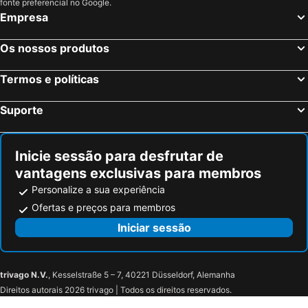
Seriate, bed and breakfasts
Rodengo-Saiano, bed and breakfasts
fonte preferencial no Google.
Empresa
Clusone, bed and breakfasts
Scanzorosciate, bed and breakfasts
Bracca, bed and breakfasts
Darfo Boario Terme, bed and breakfasts
Os nossos produtos
Osio Sotto, bed and breakfasts
Alzano Lombardo, bed and breakfasts
Termos e políticas
Monasterolo del Castello, bed and breakfasts
Sovere, bed and breakfasts
Vigano San Martino, bed and breakfasts
Castione Andevenno, bed and breakfasts
Suporte
Capo di Ponte, bed and breakfasts
Zogno, bed and breakfasts
Teglio, bed and breakfasts
Grumello del Monte, bed and breakfasts
Inicie sessão para desfrutar de
vantagens exclusivas para membros
Personalize a sua experiência
Ofertas e preços para membros
Iniciar sessão
trivago N.V.
, Kesselstraße 5 – 7, 40221 Düsseldorf, Alemanha
Direitos autorais 2026 trivago | Todos os direitos reservados.