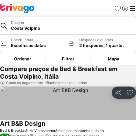
Favoritos
Iniciar
Me
Destino
Costa Volpino
Check-in/out
Hóspedes e quartos
Escolha as datas
2 hóspedes, 1 quarto.
Ordenar
Filtrar
Mapa
Compare preços de Bed & Breakfast em
Costa Volpino, Itália
Como os pagamentos influenciam os resultados
Partilhar
Ad
Art B&B Design
Bed & Breakfast
Vistas panorâmicas da montanha e do rio