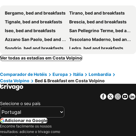
Bergamo, bed and breakfasts
Tirano, bed and breakfasts
Tignale, bed and breakfasts
Brescia, bed and breakfasts
Iseo, bed and breakfasts
San Pellegrino Terme, bed and breakfasts
Azzano San Paolo, bed and breakfasts
Toscolano Maderno, bed and breakfasts
Sondrio, bed and breakfasts
Ledro, bed and breakfasts
Manerba del Garda, bed and breakfasts
Moniga del Garda, bed and breakfasts
Ver todas as estadias em Costa Volpino
Soiano del Lago, bed and breakfasts
Orio al Serio, bed and breakfasts
Comparador de Hotéis
Europa
Itália
Lombardia
Castro, bed and breakfasts
Sarnico, bed and breakfasts
Costa Volpino
Bed & Breakfast em Costa Volpino
Puegnago sul Garda, bed and breakfasts
Salo, bed and breakfasts
Bagnolo Mella, bed and breakfasts
Passirano, bed and breakfasts
Facebook
Twitter
Insta
Yo
Rota d’Imagna, bed and breakfasts
Grassobbio, bed and breakfasts
Selecione o seu país
Gargnano, bed and breakfasts
Edolo, bed and breakfasts
San Felice del Benaco, bed and breakfasts
Pisogne, bed and breakfasts
Adicionar no Google
Encontre facilmente os nossos
Esine, bed and breakfasts
Polpenazze del Garda, bed and breakfasts
resultados: adicione o trivago como