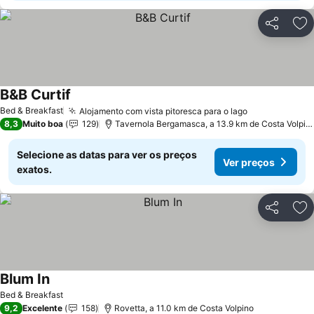
Partilhar
Ad
B&B Curtif
Bed & Breakfast
Alojamento com vista pitoresca para o lago
8,3
Muito boa
129
Tavernola Bergamasca, a 13.9 km de Costa Volpino
Selecione as datas para ver os preços
Ver preços
exatos.
Partilhar
Ad
Blum In
Bed & Breakfast
9,2
Excelente
158
Rovetta, a 11.0 km de Costa Volpino