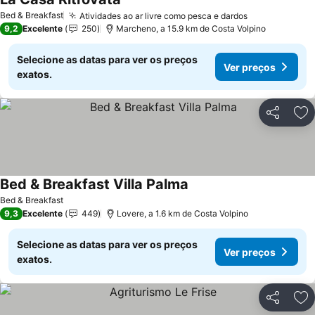
Bed & Breakfast
Atividades ao ar livre como pesca e dardos
9,2
Excelente
250
Marcheno, a 15.9 km de Costa Volpino
Selecione as datas para ver os preços
Ver preços
exatos.
Partilhar
Ad
Bed & Breakfast Villa Palma
Bed & Breakfast
9,3
Excelente
449
Lovere, a 1.6 km de Costa Volpino
Selecione as datas para ver os preços
Ver preços
exatos.
Partilhar
Ad