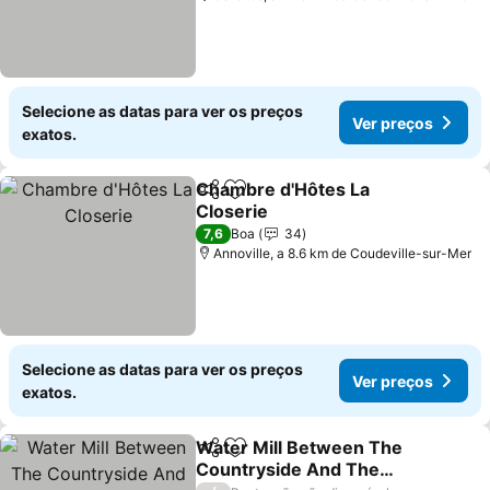
Selecione as datas para ver os preços
Ver preços
exatos.
Chambre d'Hôtes La
Partilhar
Adicionar aos favoritos
Closerie
Ver preços
7,6
Boa
34
Annoville, a 8.6 km de Coudeville-sur-Mer
Selecione as datas para ver os preços
Ver preços
exatos.
Water Mill Between The
Partilhar
Adicionar aos favoritos
Countryside And The