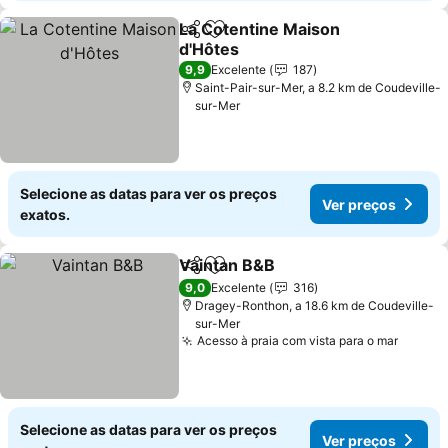
La Cotentine Maison
Partilhar
Adicionar aos favoritos
d'Hôtes
Ver preços
9,9
Excelente
187
Saint-Pair-sur-Mer, a 8.2 km de Coudeville-
sur-Mer
Selecione as datas para ver os preços
Ver preços
exatos.
Vaintan B&B
Partilhar
Adicionar aos favoritos
Ver preços
9,0
Excelente
316
Dragey-Ronthon, a 18.6 km de Coudeville-
sur-Mer
Acesso à praia com vista para o mar
Ver pr
Selecione as datas para ver os preços
Ver preços