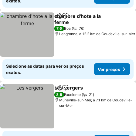
exatos.
chambre d'hote a la
Partilhar
Adicionar aos favoritos
ferme
Ver preços
7,6
Boa
76
Lengronne, a 12.2 km de Coudeville-sur-Mer
Selecione as datas para ver os preços
Ver preços
exatos.
Les vergers
Partilhar
Adicionar aos favoritos
Ver preços
8,5
Excelente
21
Muneville-sur-Mer, a 7.1 km de Coudeville-
sur-Mer