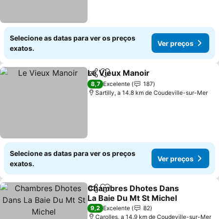
Selecione as datas para ver os preços
Ver preços
exatos.
Le Vieux Manoir
Partilhar
Adicionar aos favoritos
Ver preço
8,7
Excelente
187
Sartilly, a 14.8 km de Coudeville-sur-Mer
Selecione as datas para ver os preços
Ver preços
exatos.
Chambres Dhotes Dans
Partilhar
Adicionar aos favoritos
La Baie Du Mt St Michel
Ver preços
9,2
Excelente
82
Carolles, a 14.9 km de Coudeville-sur-Mer