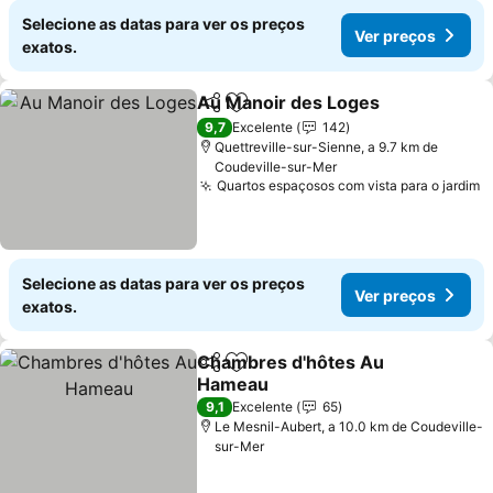
Selecione as datas para ver os preços
Ver preços
exatos.
Au Manoir des Loges
Partilhar
Adicionar aos favoritos
Ver 
9,7
Excelente
142
Quettreville-sur-Sienne, a 9.7 km de
Coudeville-sur-Mer
Quartos espaçosos com vista para o jardim
V
Selecione as datas para ver os preços
Ver preços
exatos.
Chambres d'hôtes Au
Partilhar
Adicionar aos favoritos
Hameau
Ver preços
9,1
Excelente
65
Le Mesnil-Aubert, a 10.0 km de Coudeville-
sur-Mer