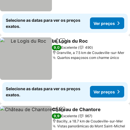
Selecione as datas para ver os preços
Ver preços
exatos.
Le Logis du Roc
Partilhar
Adicionar aos favoritos
Ver preços
9,0
Excelente
490
Granville, a 7.5 km de Coudeville-sur-Mer
Quartos espaçosos com charme único
Ver 
Selecione as datas para ver os preços
Ver preços
exatos.
Château de Chantore
Partilhar
Adicionar aos favoritos
Ver 
9,9
Excelente
967
Bacilly, a 18.7 km de Coudeville-sur-Mer
Vistas panorâmicas do Mont Saint-Michel
Ve