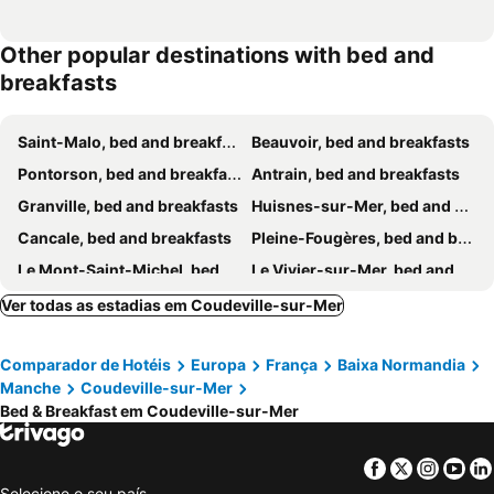
Other popular destinations with bed and
breakfasts
Saint-Malo, bed and breakfasts
Beauvoir, bed and breakfasts
Pontorson, bed and breakfasts
Antrain, bed and breakfasts
Granville, bed and breakfasts
Huisnes-sur-Mer, bed and breakfasts
Cancale, bed and breakfasts
Pleine-Fougères, bed and breakfasts
Le Mont-Saint-Michel, bed and breakfasts
Le Vivier-sur-Mer, bed and breakfasts
Saint-James, bed and breakfasts
Blainville-sur-Mer, bed and breakfasts
Ver todas as estadias em Coudeville-sur-Mer
Saint-Benoît-des-Ondes, bed and breakfasts
Lengronne, bed and breakfasts
Comparador de Hotéis
Europa
França
Baixa Normandia
Roz-sur-Couesnon, bed and breakfasts
Avranches, bed and breakfasts
Manche
Coudeville-sur-Mer
Saint-Pair-sur-Mer, bed and breakfasts
Saint-Marcan, bed and breakfasts
Bed & Breakfast em Coudeville-sur-Mer
Courtils, bed and breakfasts
Brécey, bed and breakfasts
Dinard, bed and breakfasts
Dangy, bed and breakfasts
Facebook
Twitter
Insta
Yo
Selecione o seu país
Le Mesnil-Aubert, bed and breakfasts
Dol-de-Bretagne, bed and breakfasts