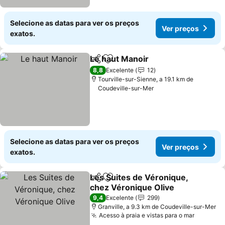
Selecione as datas para ver os preços
Ver preços
exatos.
Le haut Manoir
Partilhar
Adicionar aos favoritos
Ver preços
8,8
Excelente
12
Tourville-sur-Sienne, a 19.1 km de
Coudeville-sur-Mer
Selecione as datas para ver os preços
Ver preços
exatos.
Les Suites de Véronique,
Partilhar
Adicionar aos favoritos
chez Véronique Olive
Ver preços
9,4
Excelente
299
Granville, a 9.3 km de Coudeville-sur-Mer
Acesso à praia e vistas para o mar
Ver pre