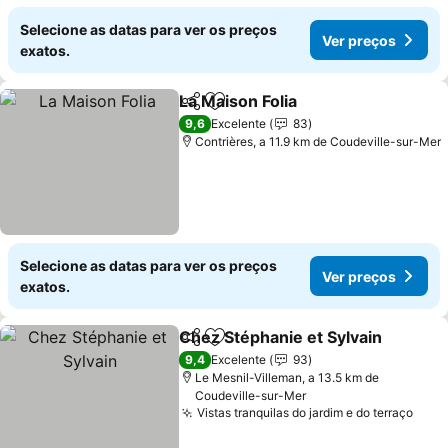
Selecione as datas para ver os preços
Ver preços
exatos.
La Maison Folia
Partilhar
Adicionar aos favoritos
Ver preços
9,6
Excelente
83
Contrières, a 11.9 km de Coudeville-sur-Mer
Selecione as datas para ver os preços
Ver preços
exatos.
Chez Stéphanie et Sylvain
Partilhar
Adicionar aos favoritos
9,4
Excelente
93
Le Mesnil-Villeman, a 13.5 km de
Coudeville-sur-Mer
Vistas tranquilas do jardim e do terraço
Ver 