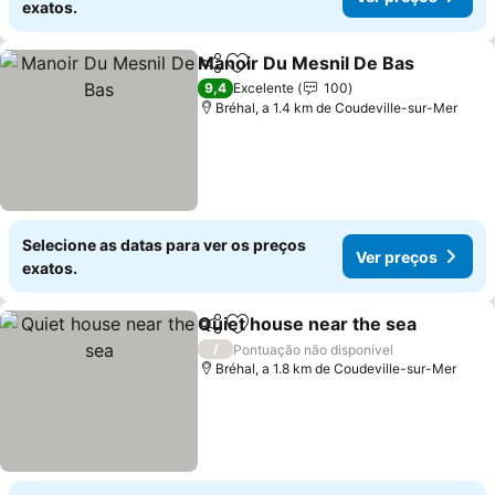
exatos.
Manoir Du Mesnil De Bas
Partilhar
Adicionar aos favoritos
V
9,4
Excelente
100
Bréhal, a 1.4 km de Coudeville-sur-Mer
Selecione as datas para ver os preços
Ver preços
exatos.
Quiet house near the sea
Partilhar
Adicionar aos favoritos
/
Pontuação não disponível
Bréhal, a 1.8 km de Coudeville-sur-Mer