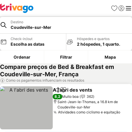
Favoritos
Iniciar
Me
Destino
Coudeville-sur-Mer
Check-in/out
Hóspedes e quartos
Escolha as datas
2 hóspedes, 1 quarto.
Ordenar
Filtrar
Mapa
Compare preços de Bed & Breakfast em
Coudeville-sur-Mer, França
Como os pagamentos influenciam os resultados
A l'abri des vents
Partilhar
Adicionar aos favoritos
Ver preç
8,2
Muito boa
362
Saint-Jean-le-Thomas, a 16.8 km de
Coudeville-sur-Mer
Atividades como ciclismo e equitação
Ver 