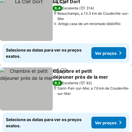
La Clef Dort
Partilhar
Adicionar aos favoritos
Ver preços
9,4
Excelente
314
Beauchamps, a 13.3 km de Coudeville-sur-
Mer
Antiga casa de um renomado bibliófilo
Ver 
Selecione as datas para ver os preços
Ver preços
exatos.
Chambre et petit
Partilhar
Adicionar aos favoritos
déjeuner près de la mer
Ver preços
9,2
Excelente
83
Saint-Pair-sur-Mer, a 7.6 km de Coudeville-
sur-Mer
Selecione as datas para ver os preços
Ver preços
exatos.