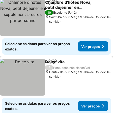
Chambre d'hôtes Nova,
Partilhar
Adicionar aos favoritos
petit déjeuner en
supplément 5 euros par
Ver preços
10
Excelente
2
personne
Saint-Pair-sur-Mer, a 9.5 km de Coudeville-
sur-Mer
Selecione as datas para ver os preços
Ver preços
exatos.
Dolce vita
Partilhar
Adicionar aos favoritos
Ver preços
/
Pontuação não disponível
Hauteville-sur-Mer, a 9.9 km de Coudeville-
sur-Mer
Selecione as datas para ver os preços
Ver preços
exatos.