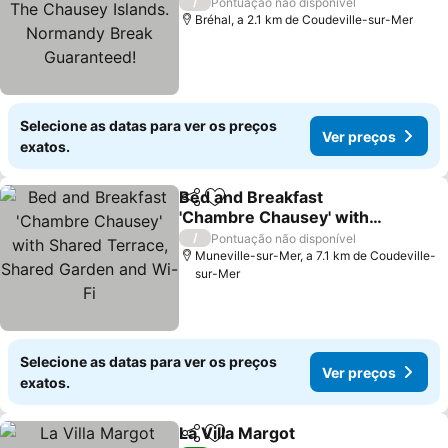
Chausey Islands.
Ver preços
/
Pontuação não disponível
Normandy Break
Bréhal, a 2.1 km de Coudeville-sur-Mer
Guaranteed!
Selecione as datas para ver os preços
Ver preços
exatos.
Bed and Breakfast
Partilhar
Adicionar aos favoritos
'Chambre Chausey' with
Shared Terrace, Shared
Ver preços
/
Pontuação não disponível
Garden and Wi-Fi
Muneville-sur-Mer, a 7.1 km de Coudeville-
sur-Mer
Selecione as datas para ver os preços
Ver preços
exatos.
La Villa Margot
Partilhar
Adicionar aos favoritos
Ver preços