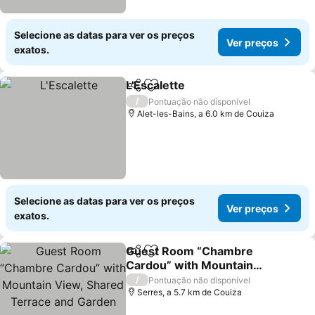
Selecione as datas para ver os preços
Ver preços
exatos.
L'Escalette
Partilhar
Adicionar aos favoritos
/
Pontuação não disponível
Alet-les-Bains, a 6.0 km de Couiza
Selecione as datas para ver os preços
Ver preços
exatos.
Guest Room “Chambre
Partilhar
Adicionar aos favoritos
Cardou” with Mountain
View, Shared Terrace and
/
Pontuação não disponível
Garden
Serres, a 5.7 km de Couiza