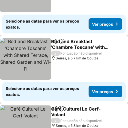
Selecione as datas para ver os preços
Ver preços
exatos.
Bed and Breakfast
Partilhar
Adicionar aos favoritos
'Chambre Toscane' with
Shared Terrace, Shared
/
Pontuação não disponível
Garden and Wi-Fi
Serres, a 5.7 km de Couiza
Selecione as datas para ver os preços
Ver preços
exatos.
Café Culturel Le Cerf-
Partilhar
Adicionar aos favoritos
Volant
/
Pontuação não disponível
Serres, a 5.8 km de Couiza