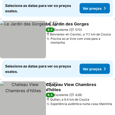
Selecione as datas para ver os preços
Ver preços
exatos.
Le Jardin des Gorges
Partilhar
Adicionar aos favoritos
9,5
Excelente
570
Belvianes-et-Cavirac, a 11.1 km de Couiza
Piscina ao ar livre com vista para a
montanha
Selecione as datas para ver os preços
Ver preços
exatos.
Chateau View Chambres
Partilhar
Adicionar aos favoritos
d'hôtes
8,5
Excelente
428
Quillan, a 9.4 km de Couiza
Experiência autêntica numa casa ribeirinha