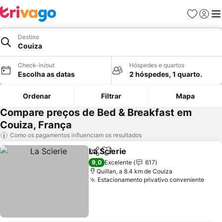
Favoritos
Iniciar
Me
Destino
Couiza
Check-in/out
Hóspedes e quartos
Escolha as datas
2 hóspedes, 1 quarto.
Ordenar
Filtrar
Mapa
Compare preços de Bed & Breakfast em
Couiza, França
Como os pagamentos influenciam os resultados
La Scierie
Partilhar
Adicionar aos favoritos
9,0
Excelente
617
Quillan, a 8.4 km de Couiza
Estacionamento privativo conveniente