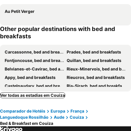
Au Petit Verger
Other popular destinations with bed and
breakfasts
Carcassonne, bed and breakfasts
Prades, bed and breakfasts
Fontjoncouse, bed and breakfasts
Quillan, bed and breakfasts
Belvianes-et-Cavirac, bed and breakfasts
Rieux-Minervois, bed and breakfasts
Appy, bed and breakfasts
Rieucros, bed and breakfasts
Castelnaudary, bed and breakfasts
Ria-Sirach, bed and breakfasts
Lagrasse, bed and breakfasts
Villardonnel, bed and breakfasts
Ver todas as estadias em Couiza
Comus, bed and breakfasts
Arzens, bed and breakfasts
Comparador de Hotéis
Europa
França
Olette, bed and breakfasts
Conques-sur-Orbiel, bed and breakfasts
Languedoque Rossilhão
Aude
Couiza
Arquettes-en-Val, bed and breakfasts
Puivert, bed and breakfasts
Bed & Breakfast em Couiza
Palaja, bed and breakfasts
Les Angles, bed and breakfasts