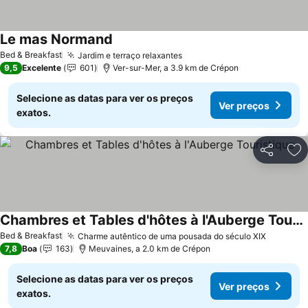
Le mas Normand
Ver preços
Bed & Breakfast
Jardim e terraço relaxantes
Ver preços
9,5
Excelente
601
Ver-sur-Mer, a 3.9 km de Crépon
Selecione as datas para ver os preços
Ver preços
exatos.
Partilhar
Ad
Chambres et Tables d'hôtes à l'Auberge Touristique
Ver preços
Bed & Breakfast
Charme autêntico de uma pousada do século XIX
Ver pre
7,8
Boa
163
Meuvaines, a 2.0 km de Crépon
Selecione as datas para ver os preços
Ver preços
exatos.