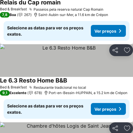
Relais du Cap romain
Ver preços
Bed & Breakfast
Passeios pela reserva natural Cap Romain
Ver preços
7,8
Boa
267
Saint-Aubin-sur-Mer, a 11.6 km de Crépon
Selecione as datas para ver os preços
Ver preços
exatos.
Partilhar
Ad
Le 6.3 Resto Home B&B
Ver preços
Bed & Breakfast
Restaurante tradicional no local
Ver preços
9,1
Excelente
678
Port-en-Bessin-HUPPAIN, a 15.2 km de Crépon
Selecione as datas para ver os preços
Ver preços
exatos.
Partilhar
Ad