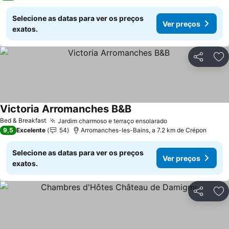
Selecione as datas para ver os preços
Ver preços
exatos.
Partilhar
Ad
Victoria Arromanches B&B
Ver preços
Bed & Breakfast
Jardim charmoso e terraço ensolarado
Ver preços
9,5
Excelente
54
Arromanches-les-Bains, a 7.2 km de Crépon
Selecione as datas para ver os preços
Ver preços
exatos.
Partilhar
Ad