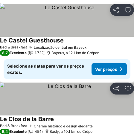
Partilhar
Ad
Le Castel Guesthouse
Ver preços
Bed & Breakfast
Localização central em Bayeux
Ver preços
8,7
Excelente
1.722
Bayeux, a 12.1 km de Crépon
Selecione as datas para ver os preços
Ver preços
exatos.
Partilhar
Ad
Le Clos de la Barre
Ver preços
Bed & Breakfast
Charme histórico e design elegante
Ver preços
9,4
Excelente
454
Basly, a 10.1 km de Crépon