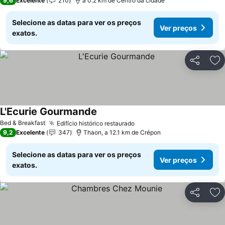
9,6
Excelente
210
a 0.2 km de Centro da cidade
Selecione as datas para ver os preços
Ver preços
exatos.
Partilhar
Ad
L'Ecurie Gourmande
Ver preços
Bed & Breakfast
Edifício histórico restaurado
Ver preços
9,2
Excelente
347
Thaon, a 12.1 km de Crépon
Selecione as datas para ver os preços
Ver preços
exatos.
Partilhar
Ad