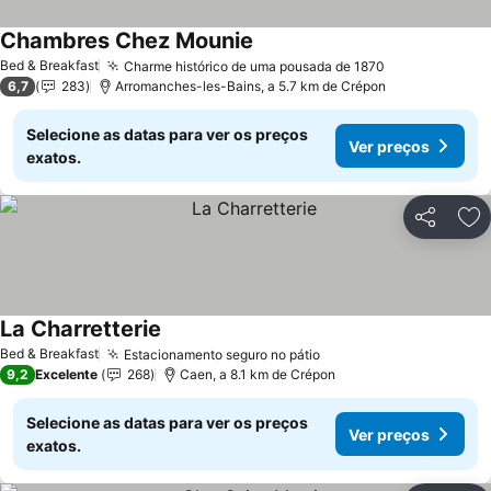
Chambres Chez Mounie
Ver preços
Bed & Breakfast
Charme histórico de uma pousada de 1870
Ver preços
6,7
283
Arromanches-les-Bains, a 5.7 km de Crépon
Selecione as datas para ver os preços
Ver preços
exatos.
Partilhar
Ad
La Charretterie
Ver preços
Bed & Breakfast
Estacionamento seguro no pátio
Ver preços
9,2
Excelente
268
Caen, a 8.1 km de Crépon
Selecione as datas para ver os preços
Ver preços
exatos.