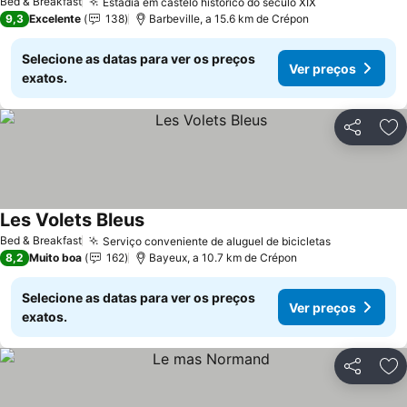
Bed & Breakfast
Estadia em castelo histórico do século XIX
Ver preços
9,3
Excelente
138
Barbeville, a 15.6 km de Crépon
Selecione as datas para ver os preços
Ver preços
exatos.
Partilhar
Ad
Les Volets Bleus
Ver preços
Bed & Breakfast
Serviço conveniente de aluguel de bicicletas
Ver preços
8,2
Muito boa
162
Bayeux, a 10.7 km de Crépon
Selecione as datas para ver os preços
Ver preços
exatos.
Partilhar
Ad