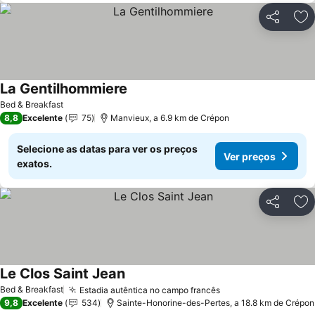
Partilhar
Ad
La Gentilhommiere
Ver preços
Bed & Breakfast
8,8
Excelente
75
Manvieux, a 6.9 km de Crépon
Selecione as datas para ver os preços
Ver preços
exatos.
Partilhar
Ad
Le Clos Saint Jean
Ver preços
Bed & Breakfast
Estadia autêntica no campo francês
Ver preços
9,8
Excelente
534
Sainte-Honorine-des-Pertes, a 18.8 km de Crépon