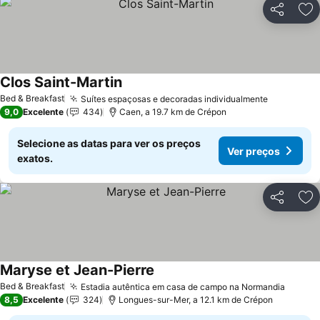
Partilhar
Ad
Clos Saint-Martin
Ver preços
Bed & Breakfast
Suítes espaçosas e decoradas individualmente
Ver preço
9,0
Excelente
434
Caen, a 19.7 km de Crépon
Selecione as datas para ver os preços
Ver preços
exatos.
Partilhar
Ad
Maryse et Jean-Pierre
Ver preços
Bed & Breakfast
Estadia autêntica em casa de campo na Normandia
Ver pr
8,5
Excelente
324
Longues-sur-Mer, a 12.1 km de Crépon