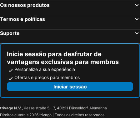
Putot-en-Auge, bed and breakfasts
Brucourt, bed and breakfasts
Os nossos produtos
Saint-Laurent-sur-Mer, bed and breakfasts
Tracy-sur-Mer, bed and breakfasts
Termos e políticas
Saint-Amand, bed and breakfasts
Bazenville, bed and breakfasts
Saint-Lô, bed and breakfasts
Nonant, bed and breakfasts
Suporte
May-sur-Orne, bed and breakfasts
Airan, bed and breakfasts
Saint-Loup-Hors, bed and breakfasts
Lion-sur-Mer, bed and breakfasts
Inicie sessão para desfrutar de
vantagens exclusivas para membros
Personalize a sua experiência
Ofertas e preços para membros
Iniciar sessão
trivago N.V.
, Kesselstraße 5 – 7, 40221 Düsseldorf, Alemanha
Direitos autorais 2026 trivago | Todos os direitos reservados.