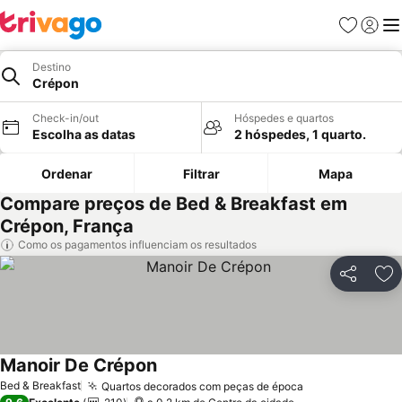
Favoritos
Iniciar
Me
Destino
Crépon
Check-in/out
Hóspedes e quartos
Escolha as datas
2 hóspedes, 1 quarto.
Ordenar
Filtrar
Mapa
Compare preços de Bed & Breakfast em
Crépon, França
Como os pagamentos influenciam os resultados
Partilhar
Ad
Manoir De Crépon
Ver preços
Bed & Breakfast
Quartos decorados com peças de época
Ver preços