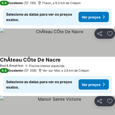
9,6
Excelente
195
Thaon, a 9.3 km de Crépon
Selecione as datas para ver os preços
Ver preços
exatos.
Partilhar
Ad
ChÂteau CÔte De Nacre
Ver preços
Bed & Breakfast
Piscina interior aquecida
Ver preços
9,8
Excelente
356
Ver-sur-Mer, a 2.6 km de Crépon
Selecione as datas para ver os preços
Ver preços
exatos.
Partilhar
Ad