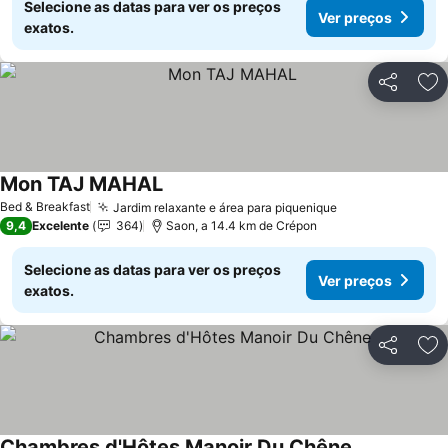
Selecione as datas para ver os preços
Ver preços
exatos.
Partilhar
Ad
Mon TAJ MAHAL
Ver preços
Bed & Breakfast
Jardim relaxante e área para piquenique
Ver preços
9,4
Excelente
364
Saon, a 14.4 km de Crépon
Selecione as datas para ver os preços
Ver preços
exatos.
Partilhar
Ad
Chambres d'Hôtes Manoir Du Chêne