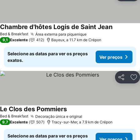
Chambre d'hôtes Logis de Saint Jean
Ver preços
Bed & Breakfast
Área externa para piquenique
Ver preços
9,1
Excelente
412
Bayeux, a 11.7 km de Crépon
Selecione as datas para ver os preços
Ver preços
exatos.
Partilhar
Ad
Le Clos des Pommiers
Ver preços
Bed & Breakfast
Decoração única e original
Ver preços
9,7
Excelente
507
Tracy-sur-Mer, a 7.9 km de Crépon
Selecione as datas para ver os preços
Ver preços