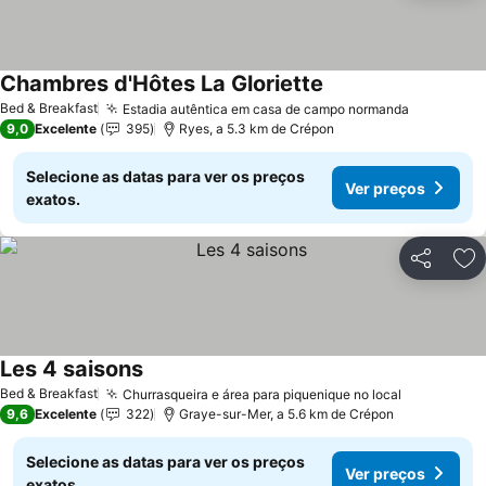
Chambres d'Hôtes La Gloriette
Ver preços
Bed & Breakfast
Estadia autêntica em casa de campo normanda
Ver preç
9,0
Excelente
395
Ryes, a 5.3 km de Crépon
Selecione as datas para ver os preços
Ver preços
exatos.
Partilhar
Ad
Les 4 saisons
Ver preços
Bed & Breakfast
Churrasqueira e área para piquenique no local
Ver preço
9,6
Excelente
322
Graye-sur-Mer, a 5.6 km de Crépon
Selecione as datas para ver os preços
Ver preços
exatos.