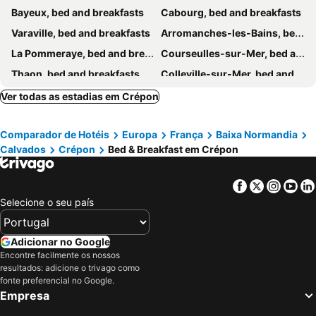
Bayeux, bed and breakfasts
Cabourg, bed and breakfasts
Varaville, bed and breakfasts
Arromanches-les-Bains, bed and breakfasts
La Pommeraye, bed and breakfasts
Courseulles-sur-Mer, bed and breakfasts
Thaon, bed and breakfasts
Colleville-sur-Mer, bed and breakfasts
Deauville, bed and breakfasts
Bonneville-sur-Touques, bed and breakfasts
Ver todas as estadias em Crépon
Heuland, bed and breakfasts
Dives-sur-Mer, bed and breakfasts
Comparador de Hotéis
Europa
França
Baixa Normandia
Port-en-Bessin-HUPPAIN, bed and breakfasts
Saint-Aubin-sur-Mer, bed and breakfasts
Calvados
Crépon
Bed & Breakfast em Crépon
Villerville, bed and breakfasts
Mandeville-en-Bessin, bed and breakfasts
Meuvaines, bed and breakfasts
Longues-sur-Mer, bed and breakfasts
Facebook
Twitter
Insta
Yo
Beuvron-en-Auge, bed and breakfasts
Grandcamp-Maisy, bed and breakfasts
Selecione o seu país
Tracy-Bocage, bed and breakfasts
Danestal, bed and breakfasts
Angerville, bed and breakfasts
Saint-Pierre-Canivet, bed and breakfasts
Adicionar no Google
Encontre facilmente os nossos
Les Oubeaux, bed and breakfasts
Saint-Hilaire-Petitville, bed and breakfasts
resultados: adicione o trivago como
Rubercy, bed and breakfasts
Barbeville, bed and breakfasts
fonte preferencial no Google.
Empresa
Saint-Martin-des-Entrées, bed and breakfasts
Ver-sur-Mer, bed and breakfasts