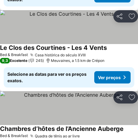
Partilhar
Ad
Le Clos des Courtines - Les 4 Vents
Ver preços
Bed & Breakfast
Casa histórica do século XVIII
Ver preços
9,3
Excelente
245
Meuvaines, a 1.5 km de Crépon
Selecione as datas para ver os preços
Ver preços
exatos.
Partilhar
Ad
Chambres d’hôtes de l’Ancienne Auberge
Ver p
Bed & Breakfast
Quadra de tênis ao ar livre
Ver preços