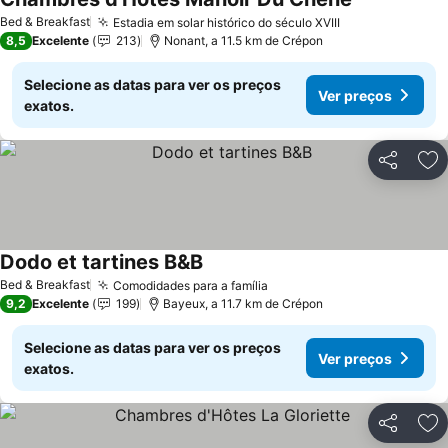
Ver preços
Bed & Breakfast
Estadia em solar histórico do século XVIII
Ver preços
8,5
Excelente
213
Nonant, a 11.5 km de Crépon
Selecione as datas para ver os preços
Ver preços
exatos.
Partilhar
Ad
Dodo et tartines B&B
Ver preços
Bed & Breakfast
Comodidades para a família
Ver preços
9,2
Excelente
199
Bayeux, a 11.7 km de Crépon
Selecione as datas para ver os preços
Ver preços
exatos.
Partilhar
Ad