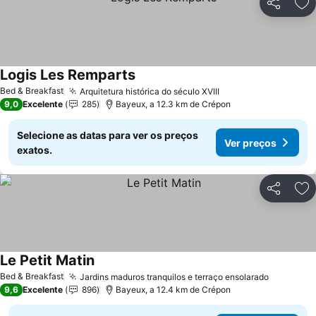
Partilhar
Ad
Logis Les Remparts
Ver preços
Bed & Breakfast
Arquitetura histórica do século XVIII
Ver preços
9,0
Excelente
285
Bayeux, a 12.3 km de Crépon
Selecione as datas para ver os preços
Ver preços
exatos.
Partilhar
Ad
Le Petit Matin
Ver preços
Bed & Breakfast
Jardins maduros tranquilos e terraço ensolarado
Ver preç
9,6
Excelente
896
Bayeux, a 12.4 km de Crépon