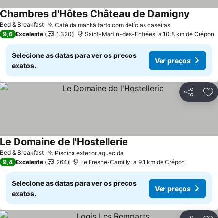
Chambres d'Hôtes Château de Damigny
Ver pre
Bed & Breakfast
Café da manhã farto com delícias caseiras
Ver preços
9,6
Excelente
1.320
Saint-Martin-des-Entrées, a 10.8 km de Crépon
Selecione as datas para ver os preços
Ver preços
exatos.
Partilhar
Ad
Le Domaine de l'Hostellerie
Ver preços
Bed & Breakfast
Piscina exterior aquecida
Ver preços
9,4
Excelente
264
Le Fresne-Camilly, a 9.1 km de Crépon
Selecione as datas para ver os preços
Ver preços
exatos.