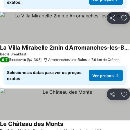
exatos.
Partilhar
Ad
La Villa Mirabelle 2min d'Arromanches-les-Bains
Ver preços
Bed & Breakfast
9,7
Excelente
308
Arromanches-les-Bains, a 7.9 km de Crépon
Selecione as datas para ver os preços
Ver preços
exatos.
Partilhar
Ad
Le Château des Monts
Ver preços