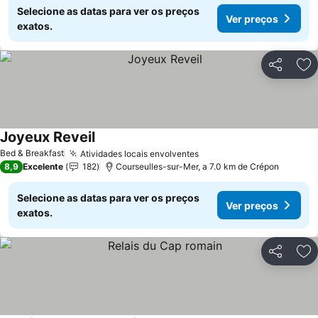
Selecione as datas para ver os preços
Ver preços
exatos.
Partilhar
Ad
Joyeux Reveil
Ver preços
Bed & Breakfast
Atividades locais envolventes
Ver preços
8,9
Excelente
182
Courseulles-sur-Mer, a 7.0 km de Crépon
Selecione as datas para ver os preços
Ver preços
exatos.
Partilhar
Ad