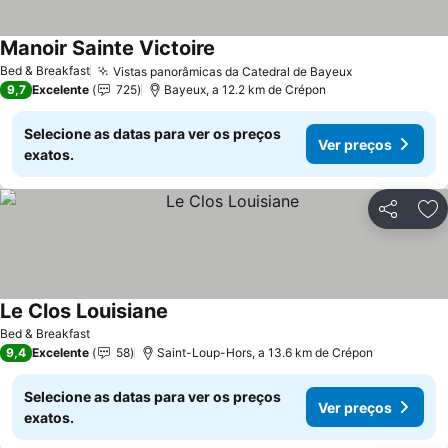
Manoir Sainte Victoire
Ver preços
Bed & Breakfast
Vistas panorâmicas da Catedral de Bayeux
Ver preços
9,7
Excelente
725
Bayeux, a 12.2 km de Crépon
Selecione as datas para ver os preços
Ver preços
exatos.
Partilhar
Ad
Le Clos Louisiane
Ver preços
Bed & Breakfast
9,4
Excelente
58
Saint-Loup-Hors, a 13.6 km de Crépon
Selecione as datas para ver os preços
Ver preços
exatos.