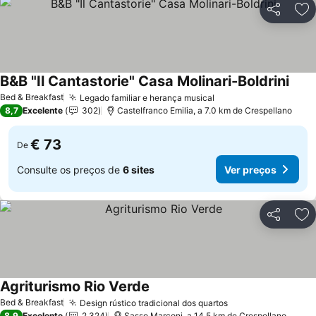
Partilhar
Ad
B&B "Il Cantastorie" Casa Molinari-Boldrini
Bed & Breakfast
Legado familiar e herança musical
8,7
Excelente
302
Castelfranco Emilia, a 7.0 km de Crespellano
€ 73
De
Consulte os preços de
6 sites
Ver preços
Partilhar
Ad
Agriturismo Rio Verde
Bed & Breakfast
Design rústico tradicional dos quartos
8,9
Excelente
2.324
Sasso Marconi, a 14.5 km de Crespellano