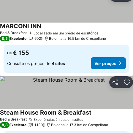
MARCONI INN
Bed & Breakfast
Localizado em um prédio de escritórios
8,5
Excelente
602
Bolonha, a 16.5 km de Crespellano
€ 155
De
Consulte os preços de
4 sites
Ver preços
Partilhar
Ad
Steam House Room & Breakfast
Bed & Breakfast
Experiências únicas em suítes
8,8
Excelente
1.130
Bolonha, a 17.3 km de Crespellano