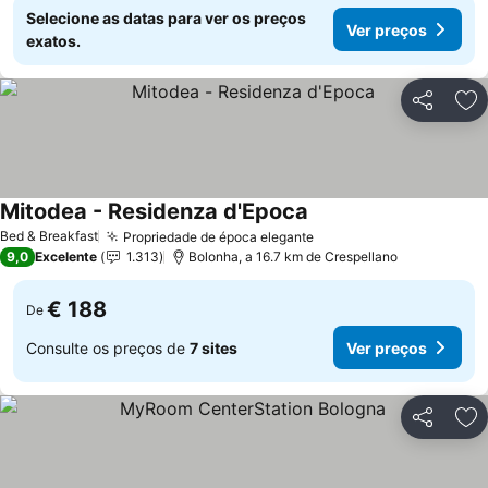
Selecione as datas para ver os preços
Ver preços
exatos.
Partilhar
Ad
Mitodea - Residenza d'Epoca
Bed & Breakfast
Propriedade de época elegante
9,0
Excelente
1.313
Bolonha, a 16.7 km de Crespellano
€ 188
De
Consulte os preços de
7 sites
Ver preços
Partilhar
Ad