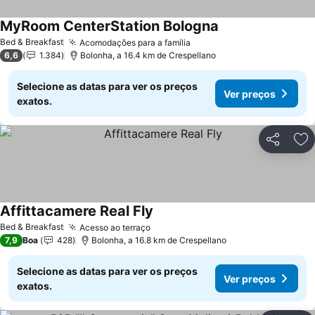
MyRoom CenterStation Bologna
Bed & Breakfast
Acomodações para a família
6,6
1.384
Bolonha, a 16.4 km de Crespellano
Selecione as datas para ver os preços
Ver preços
exatos.
Partilhar
Ad
Affittacamere Real Fly
Bed & Breakfast
Acesso ao terraço
7,9
Boa
428
Bolonha, a 16.8 km de Crespellano
Selecione as datas para ver os preços
Ver preços
exatos.