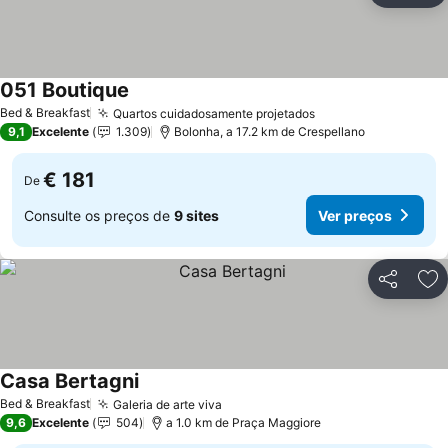
051 Boutique
Bed & Breakfast
Quartos cuidadosamente projetados
9,1
Excelente
1.309
Bolonha, a 17.2 km de Crespellano
€ 181
De
Consulte os preços de
9 sites
Ver preços
Partilhar
Ad
Casa Bertagni
Bed & Breakfast
Galeria de arte viva
9,6
Excelente
504
a 1.0 km de Praça Maggiore