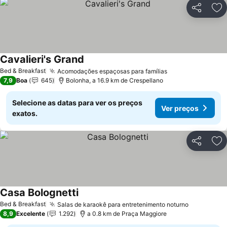
Partilhar
Ad
Cavalieri's Grand
Bed & Breakfast
Acomodações espaçosas para famílias
7,9
Boa
645
Bolonha, a 16.9 km de Crespellano
Selecione as datas para ver os preços
Ver preços
exatos.
Partilhar
Ad
Casa Bolognetti
Bed & Breakfast
Salas de karaokê para entretenimento noturno
8,9
Excelente
1.292
a 0.8 km de Praça Maggiore