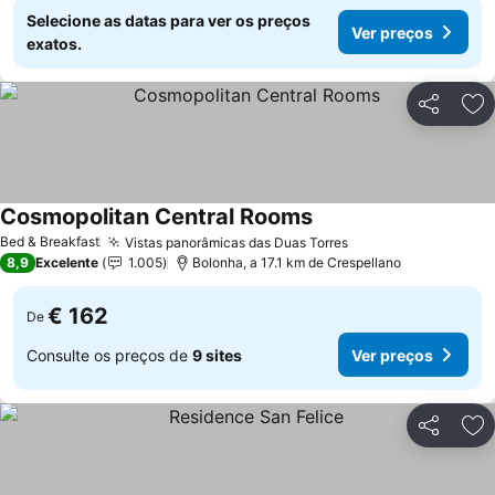
Selecione as datas para ver os preços
Ver preços
exatos.
Partilhar
Ad
Cosmopolitan Central Rooms
Bed & Breakfast
Vistas panorâmicas das Duas Torres
8,9
Excelente
1.005
Bolonha, a 17.1 km de Crespellano
€ 162
De
Consulte os preços de
9 sites
Ver preços
Partilhar
Ad