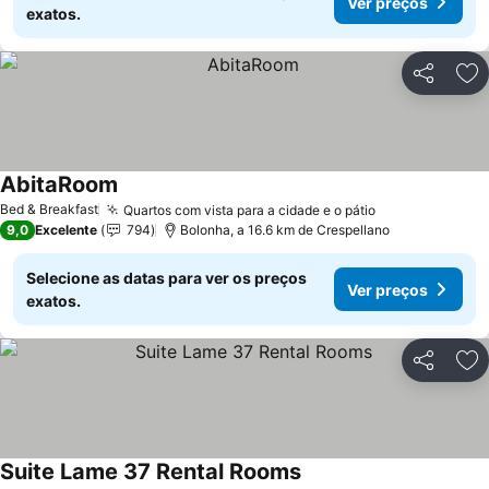
Ver preços
exatos.
Partilhar
Ad
AbitaRoom
Bed & Breakfast
Quartos com vista para a cidade e o pátio
9,0
Excelente
794
Bolonha, a 16.6 km de Crespellano
Selecione as datas para ver os preços
Ver preços
exatos.
Partilhar
Ad
Suite Lame 37 Rental Rooms