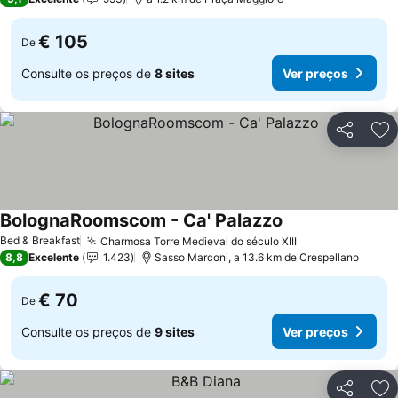
€ 105
De
Consulte os preços de
8 sites
Ver preços
Partilhar
Ad
BolognaRoomscom - Ca' Palazzo
Bed & Breakfast
Charmosa Torre Medieval do século XIII
8,8
Excelente
1.423
Sasso Marconi, a 13.6 km de Crespellano
€ 70
De
Consulte os preços de
9 sites
Ver preços
Partilhar
Ad