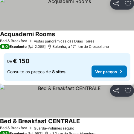
Partilhar
Ad
Acquaderni Rooms
Bed & Breakfast
Vistas panorâmicas das Duas Torres
9,0
Excelente
2.055
Bolonha, a 17.1 km de Crespellano
€ 150
De
Consulte os preços de
8 sites
Ver preços
Partilhar
Ad
Bed & Breakfast CENTRALE
Bed & Breakfast
Guarda-volumes seguro
9,1
Excelente
953
a 1.2 km de Praça Maggiore