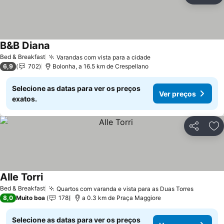
B&B Diana
Bed & Breakfast
Varandas com vista para a cidade
6,9
702
Bolonha, a 16.5 km de Crespellano
Selecione as datas para ver os preços
Ver preços
exatos.
Partilhar
Ad
Alle Torri
Bed & Breakfast
Quartos com varanda e vista para as Duas Torres
8,0
Muito boa
178
a 0.3 km de Praça Maggiore
Selecione as datas para ver os preços