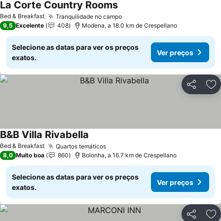
La Corte Country Rooms
Bed & Breakfast
Tranquilidade no campo
9,5
Excelente
408
Modena, a 18.0 km de Crespellano
Selecione as datas para ver os preços
Ver preços
exatos.
Partilhar
Ad
B&B Villa Rivabella
Bed & Breakfast
Quartos temáticos
8,0
Muito boa
860
Bolonha, a 16.7 km de Crespellano
Selecione as datas para ver os preços
Ver preços
exatos.
Partilhar
Ad