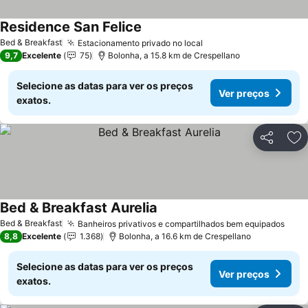
Residence San Felice
Bed & Breakfast
Estacionamento privado no local
9,7
Excelente
75
Bolonha, a 15.8 km de Crespellano
Selecione as datas para ver os preços
Ver preços
exatos.
Partilhar
Ad
Bed & Breakfast Aurelia
Bed & Breakfast
Banheiros privativos e compartilhados bem equipados
8,8
Excelente
1.368
Bolonha, a 16.6 km de Crespellano
Selecione as datas para ver os preços
Ver preços
exatos.