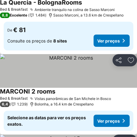
La Quercia - BolognaRooms
Bed & Breakfast
Ambiente tranquilo na colina de Sasso Marconi
8,8
Excelente
1.484
Sasso Marconi, a 13.6 km de Crespellano
€ 81
De
Consulte os preços de
8 sites
Ver preços
Partilhar
Ad
MARCONI 2 rooms
Bed & Breakfast
Vistas panorâmicas de San Michele in Bosco
6,4
1.239
Bolonha, a 16.4 km de Crespellano
Selecione as datas para ver os preços
Ver preços
exatos.