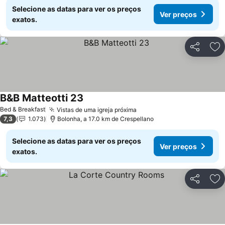
Selecione as datas para ver os preços
Ver preços
exatos.
Partilhar
Ad
B&B Matteotti 23
Bed & Breakfast
Vistas de uma igreja próxima
7,3
1.073
Bolonha, a 17.0 km de Crespellano
Selecione as datas para ver os preços
Ver preços
exatos.
Partilhar
Ad