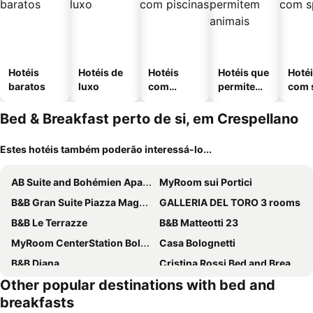
Hotéis
Hotéis de
Hotéis
Hotéis que
Hoté
baratos
luxo
com
permitem
com 
piscinas
animais
Bed & Breakfast perto de si, em Crespellano
Estes hotéis também poderão interessá-lo...
AB Suite and Bohémien Apartments
MyRoom sui Portici
B&B Gran Suite Piazza Maggiore
GALLERIA DEL TORO 3 rooms
B&B Le Terrazze
B&B Matteotti 23
MyRoom CenterStation Bologna
Casa Bolognetti
B&B Diana
Cristina Rossi Bed and Breakfast
Other popular destinations with bed and
Suite Lame 37 Rental Rooms
MARCONI 2 rooms
breakfasts
Bed & Breakfast CENTRALE
051 Room & Breakfast