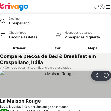
Favoritos
Iniciar
Me
Destino
Crespellano
Check-in/out
Hóspedes e quartos
Escolha as datas
2 hóspedes, 1 quarto.
Ordenar
Filtrar
Mapa
Compare preços de Bed & Breakfast em
Crespellano, Itália
Como os pagamentos influenciam os resultados
Partilhar
Ad
La Maison Rouge
Bed & Breakfast
Mobiliário antigo encantador