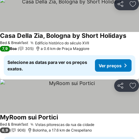
Partilhar
Ad
Casa Della Zia, Bologna by Short Holidays
Bed & Breakfast
Edifício histórico do século XVII
7,9
Boa
305
a 0.6 km de Praça Maggiore
Selecione as datas para ver os preços
Ver preços
exatos.
Partilhar
Ad
MyRoom sui Portici
Bed & Breakfast
Vistas pitorescas da rua da cidade
6,9
906
Bolonha, a 17.6 km de Crespellano