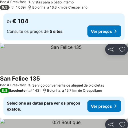
Bed & Breakfast
Vistas para o pátio interno
6,5
1.069
Bolonha, a 16.3 km de Crespellano
€ 104
De
Consulte os preços de
5 sites
Ver preços
Partilhar
Ad
San Felice 135
Bed & Breakfast
Serviço conveniente de aluguel de bicicletas
8,8
Excelente
143
Bolonha, a 15.7 km de Crespellano
Selecione as datas para ver os preços
Ver preços
exatos.
Partilhar
Ad