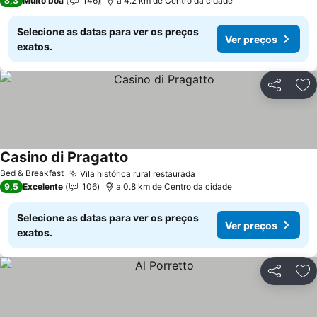
8,3
Muito boa
146
a 4.2 km de Centro da cidade
Selecione as datas para ver os preços
Ver preços
exatos.
Partilhar
Ad
Casino di Pragatto
Bed & Breakfast
Vila histórica rural restaurada
9,5
Excelente
106
a 0.8 km de Centro da cidade
Selecione as datas para ver os preços
Ver preços
exatos.
Partilhar
Ad