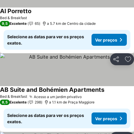
Al Porretto
Bed & Breakfast
9,5
Excelente
65
a 5.7 km de Centro da cidade
Selecione as datas para ver os preços
Ver preços
exatos.
Partilhar
Ad
AB Suite and Bohémien Apartments
Bed & Breakfast
Acesso a um jardim privativo
8,5
Excelente
298
a 1.1 km de Praça Maggiore
Selecione as datas para ver os preços
Ver preços
exatos.