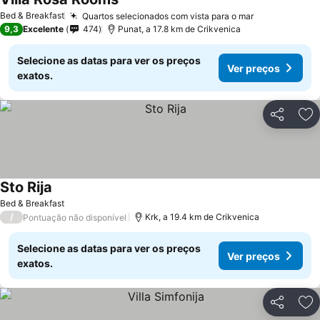
Bed & Breakfast
Quartos selecionados com vista para o mar
9,3
Excelente
474
Punat, a 17.8 km de Crikvenica
Selecione as datas para ver os preços
Ver preços
exatos.
Partilhar
Ad
Sto Rija
Bed & Breakfast
/
Krk, a 19.4 km de Crikvenica
Pontuação não disponível
Selecione as datas para ver os preços
Ver preços
exatos.
Partilhar
Ad