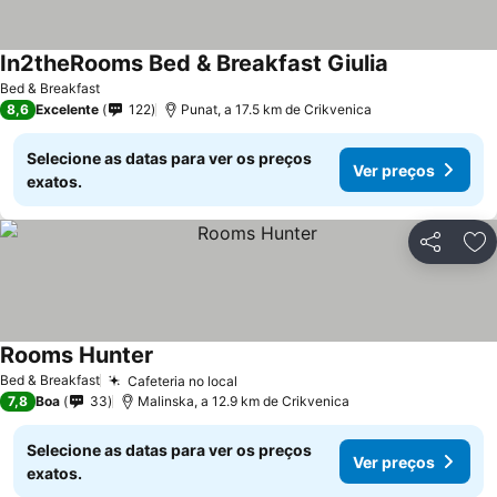
In2theRooms Bed & Breakfast Giulia
Bed & Breakfast
8,6
Excelente
122
Punat, a 17.5 km de Crikvenica
Selecione as datas para ver os preços
Ver preços
exatos.
Partilhar
Ad
Rooms Hunter
Bed & Breakfast
Cafeteria no local
7,8
Boa
33
Malinska, a 12.9 km de Crikvenica
Selecione as datas para ver os preços
Ver preços
exatos.