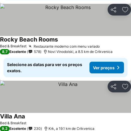
Partilhar
Ad
Rocky Beach Rooms
Bed & Breakfast
Restaurante moderno com menu variado
8,7
Excelente
578
Novi Vinodolski, a 8.5 km de Crikvenica
Selecione as datas para ver os preços
Ver preços
exatos.
Partilhar
Ad
Villa Ana
Bed & Breakfast
9,2
Excelente
230
Krk, a 19.1 km de Crikvenica