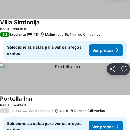
Villa Simfonija
Bed & Breakfast
9,1
Excelente
11
Malinska, a 15.4 km de Crikvenica
Selecione as datas para ver os preços
Ver preços
exatos.
Partilhar
Ad
Portella Inn
Bed & Breakfast
/
Krk, a 18.6 km de Crikvenica
Pontuação não disponível
Selecione as datas para ver os preços
Ver preços
exatos.