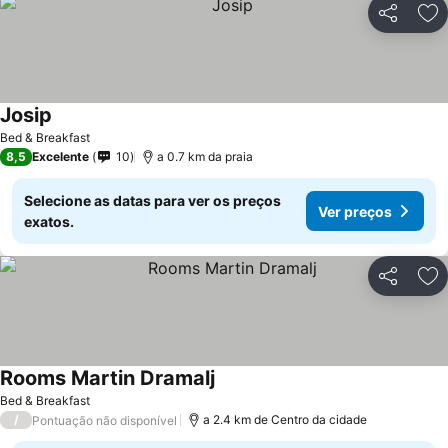
Partilhar
Ad
Josip
Bed & Breakfast
8,5
Excelente
10
a 0.7 km da praia
Selecione as datas para ver os preços
Ver preços
exatos.
Partilhar
Ad
Rooms Martin Dramalj
Bed & Breakfast
/
a 2.4 km de Centro da cidade
Pontuação não disponível