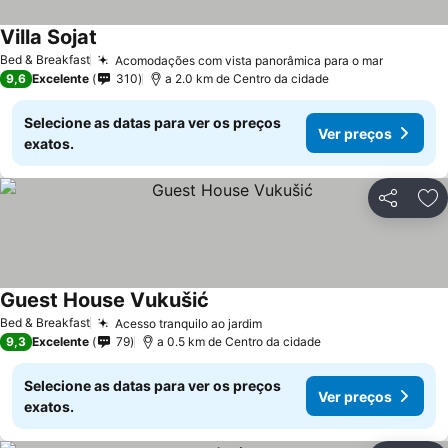
Villa Sojat
Bed & Breakfast
Acomodações com vista panorâmica para o mar
9,6
Excelente
310
a 2.0 km de Centro da cidade
Selecione as datas para ver os preços
Ver preços
exatos.
Partilhar
Ad
Guest House Vukušić
Bed & Breakfast
Acesso tranquilo ao jardim
9,3
Excelente
79
a 0.5 km de Centro da cidade
Selecione as datas para ver os preços
Ver preços
exatos.