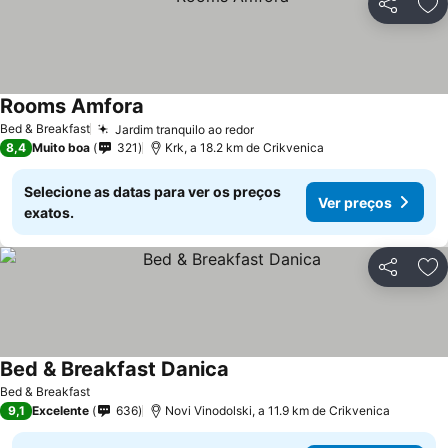
Partilhar
Ad
Rooms Amfora
Bed & Breakfast
Jardim tranquilo ao redor
8,4
Muito boa
321
Krk, a 18.2 km de Crikvenica
Selecione as datas para ver os preços
Ver preços
exatos.
Partilhar
Ad
Bed & Breakfast Danica
Bed & Breakfast
9,1
Excelente
636
Novi Vinodolski, a 11.9 km de Crikvenica