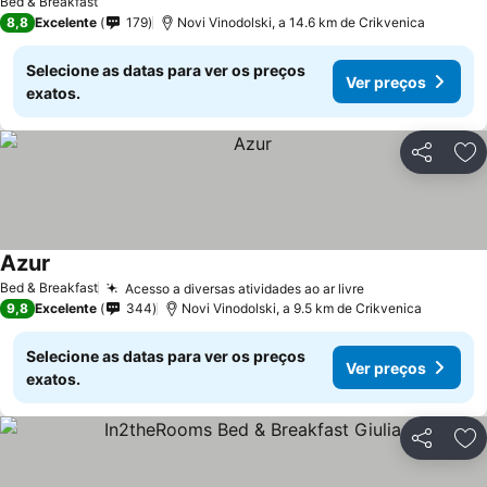
Bed & Breakfast
8,8
Excelente
179
Novi Vinodolski, a 14.6 km de Crikvenica
Selecione as datas para ver os preços
Ver preços
exatos.
Partilhar
Ad
Azur
Bed & Breakfast
Acesso a diversas atividades ao ar livre
9,8
Excelente
344
Novi Vinodolski, a 9.5 km de Crikvenica
Selecione as datas para ver os preços
Ver preços
exatos.
Partilhar
Ad