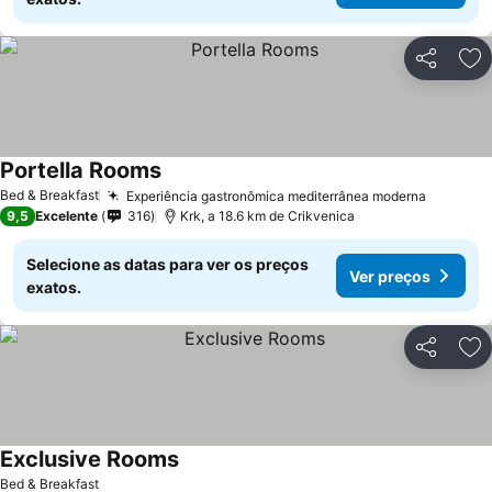
Partilhar
Ad
Portella Rooms
Bed & Breakfast
Experiência gastronômica mediterrânea moderna
9,5
Excelente
316
Krk, a 18.6 km de Crikvenica
Selecione as datas para ver os preços
Ver preços
exatos.
Partilhar
Ad
Exclusive Rooms
Bed & Breakfast