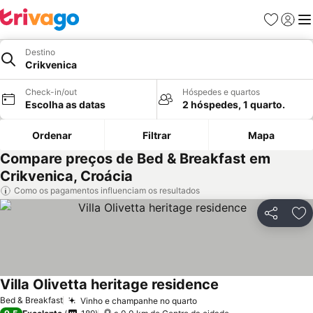
Favoritos
Iniciar
Me
Destino
Crikvenica
Check-in/out
Hóspedes e quartos
Escolha as datas
2 hóspedes, 1 quarto.
Ordenar
Filtrar
Mapa
Compare preços de Bed & Breakfast em
Crikvenica, Croácia
Como os pagamentos influenciam os resultados
Partilhar
Ad
Villa Olivetta heritage residence
Bed & Breakfast
Vinho e champanhe no quarto