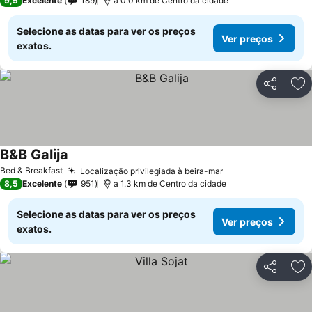
9,5
Excelente
189
a 0.0 km de Centro da cidade
Selecione as datas para ver os preços
Ver preços
exatos.
Partilhar
Ad
B&B Galija
Bed & Breakfast
Localização privilegiada à beira-mar
8,5
Excelente
951
a 1.3 km de Centro da cidade
Selecione as datas para ver os preços
Ver preços
exatos.
Partilhar
Ad