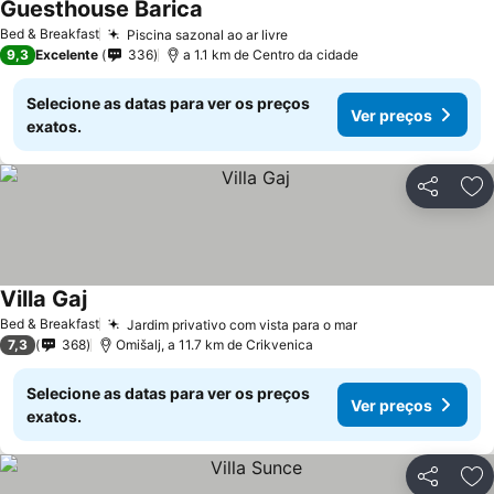
Guesthouse Barica
Bed & Breakfast
Piscina sazonal ao ar livre
9,3
Excelente
336
a 1.1 km de Centro da cidade
Selecione as datas para ver os preços
Ver preços
exatos.
Partilhar
Ad
Villa Gaj
Bed & Breakfast
Jardim privativo com vista para o mar
7,3
368
Omišalj, a 11.7 km de Crikvenica
Selecione as datas para ver os preços
Ver preços
exatos.
Partilhar
Ad