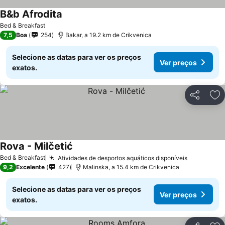
B&b Afrodita
Bed & Breakfast
7,5
Boa
254
Bakar, a 19.2 km de Crikvenica
Selecione as datas para ver os preços
Ver preços
exatos.
Partilhar
Ad
Rova - Milčetić
Bed & Breakfast
Atividades de desportos aquáticos disponíveis
9,2
Excelente
427
Malinska, a 15.4 km de Crikvenica
Selecione as datas para ver os preços
Ver preços
exatos.