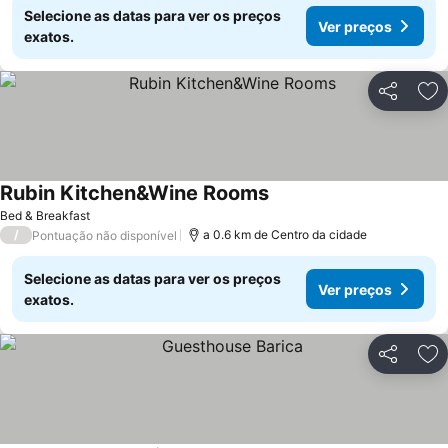
Selecione as datas para ver os preços
Ver preços
exatos.
Partilhar
Ad
Rubin Kitchen&Wine Rooms
Bed & Breakfast
/
a 0.6 km de Centro da cidade
Pontuação não disponível
Selecione as datas para ver os preços
Ver preços
exatos.
Partilhar
Ad