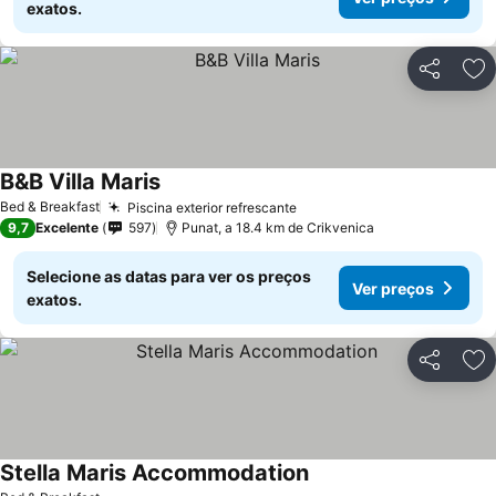
exatos.
Partilhar
Ad
B&B Villa Maris
Bed & Breakfast
Piscina exterior refrescante
9,7
Excelente
597
Punat, a 18.4 km de Crikvenica
Selecione as datas para ver os preços
Ver preços
exatos.
Partilhar
Ad
Stella Maris Accommodation