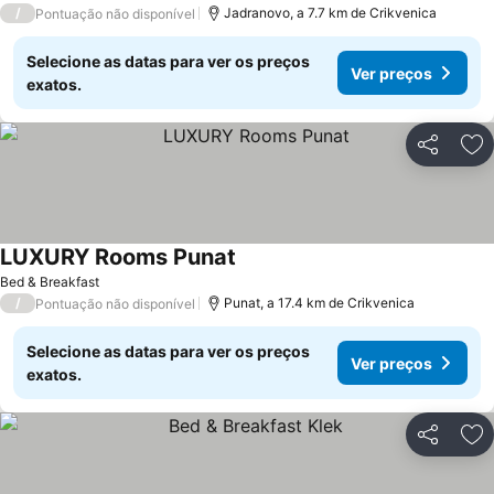
/
Jadranovo, a 7.7 km de Crikvenica
Pontuação não disponível
Selecione as datas para ver os preços
Ver preços
exatos.
Partilhar
Ad
LUXURY Rooms Punat
Bed & Breakfast
/
Punat, a 17.4 km de Crikvenica
Pontuação não disponível
Selecione as datas para ver os preços
Ver preços
exatos.
Partilhar
Ad