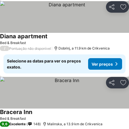
Partilhar
Ad
Diana apartment
Bed & Breakfast
/
Dobrinj, a 11.9 km de Crikvenica
Pontuação não disponível
Selecione as datas para ver os preços
Ver preços
exatos.
Partilhar
Ad
Bracera Inn
Bed & Breakfast
9,6
Excelente
148
Malinska, a 13.9 km de Crikvenica