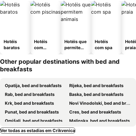
Hotéis
Hotéis
Hotéis que
Hotéis
Hotéi
baratos
com
permitem
com spa
praia
piscinas
animais
Other popular destinations with bed and
breakfasts
Opatija, bed and breakfasts
Rijeka, bed and breakfasts
Rab, bed and breakfasts
Baska, bed and breakfasts
Krk, bed and breakfasts
Novi Vinodolski, bed and breakfasts
Punat, bed and breakfasts
Cres, bed and breakfasts
Omišalj, bed and breakfasts
Malinska, bed and breakfasts
Labin, bed and breakfasts
Mošćenička Draga, bed and breakfasts
Ver todas as estadias em Crikvenica