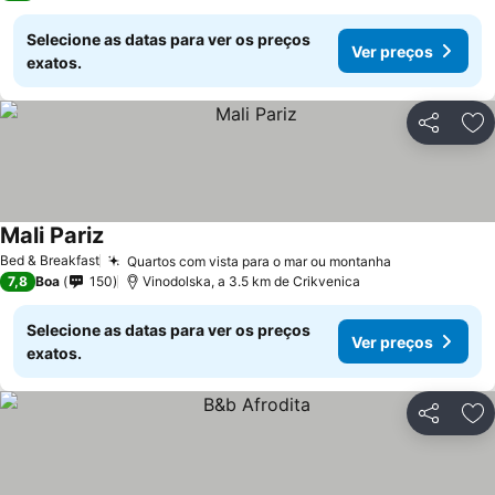
Selecione as datas para ver os preços
Ver preços
exatos.
Partilhar
Ad
Mali Pariz
Bed & Breakfast
Quartos com vista para o mar ou montanha
7,8
Boa
150
Vinodolska, a 3.5 km de Crikvenica
Selecione as datas para ver os preços
Ver preços
exatos.
Partilhar
Ad