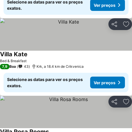
Selecione as datas para ver os preços
Ver preços
exatos.
Partilhar
Ad
Villa Kate
Bed & Breakfast
7,9
Boa
43
Krk, a 18.4 km de Crikvenica
Selecione as datas para ver os preços
Ver preços
exatos.
Partilhar
Ad
Villa Rosa Rooms