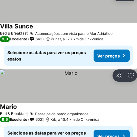
Villa Sunce
Bed & Breakfast
Acomodações com vista para o Mar Adriático
9,0
Excelente
643
Punat, a 17.7 km de Crikvenica
Selecione as datas para ver os preços
Ver preços
exatos.
Partilhar
Ad
Mario
Bed & Breakfast
Passeios de barco organizados
9,5
Excelente
602
Krk, a 18.4 km de Crikvenica
Selecione as datas para ver os preços
Ver preços