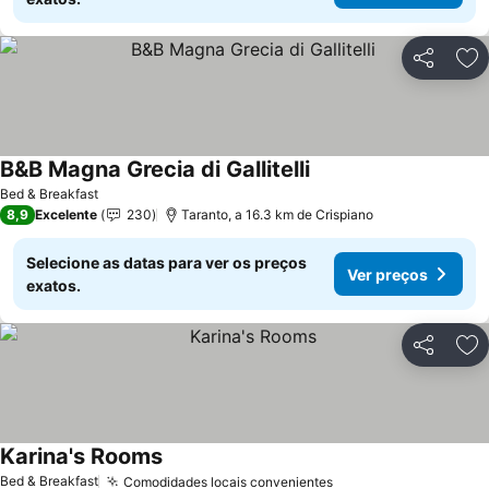
Partilhar
Ad
B&B Magna Grecia di Gallitelli
Bed & Breakfast
8,9
Excelente
230
Taranto, a 16.3 km de Crispiano
Selecione as datas para ver os preços
Ver preços
exatos.
Partilhar
Ad
Karina's Rooms
Bed & Breakfast
Comodidades locais convenientes