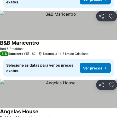
exatos.
Partilhar
Ad
B&B Maricentro
Bed & Breakfast
8,8
Excelente
182
Taranto, a 14.8 km de Crispiano
Selecione as datas para ver os preços
Ver preços
exatos.
Partilhar
Ad
Angelas House