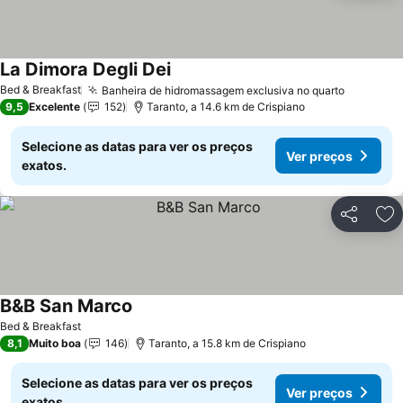
La Dimora Degli Dei
Bed & Breakfast
Banheira de hidromassagem exclusiva no quarto
9,5
Excelente
152
Taranto, a 14.6 km de Crispiano
Selecione as datas para ver os preços
Ver preços
exatos.
Partilhar
Ad
B&B San Marco
Bed & Breakfast
8,1
Muito boa
146
Taranto, a 15.8 km de Crispiano
Selecione as datas para ver os preços
Ver preços
exatos.