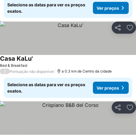
Selecione as datas para ver os preços
Ver preços
exatos.
Partilhar
Ad
Casa KaLu'
Bed & Breakfast
/
a 0.3 km de Centro da cidade
Pontuação não disponível
Selecione as datas para ver os preços
Ver preços
exatos.
Partilhar
Ad