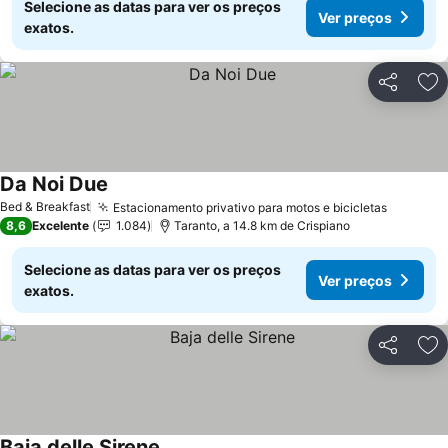
Selecione as datas para ver os preços
Ver preços
exatos.
Partilhar
Ad
Da Noi Due
Bed & Breakfast
Estacionamento privativo para motos e bicicletas
8,6
Excelente
1.084
Taranto, a 14.8 km de Crispiano
Selecione as datas para ver os preços
Ver preços
exatos.
Partilhar
Ad
Baja delle Sirene