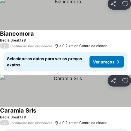
Partilhar
Ad
Biancomora
Bed & Breakfast
/
a 0.2 km de Centro da cidade
Pontuação não disponível
Selecione as datas para ver os preços
Ver preços
exatos.
Partilhar
Ad
Caramia Srls
Bed & Breakfast
/
a 0.2 km de Centro da cidade
Pontuação não disponível