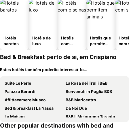
Hotéis
Hotéis de
Hotéis
Hotéis que
Hoté
baratos
luxo
com
permitem
com 
piscinas
animais
Bed & Breakfast perto de si, em Crispiano
Estes hotéis também poderão interessá-lo...
Suite Le Perle
La Rosa dei Trulli B&B
Palazzo Berardi
Benvenuti in Puglia B&B
Affittacamere Museo
B&B Maricentro
Bed & breakfast La Nassa
Da Noi Due
La Maison
B&B Il Melograno Taranto
Other popular destinations with bed and
Alba dei Trulli
Trullieu Guesthouse