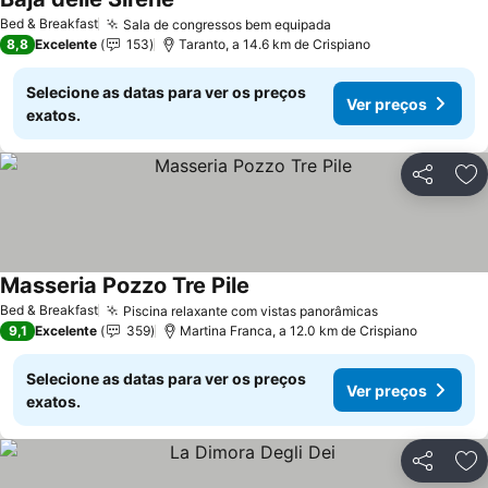
Bed & Breakfast
Sala de congressos bem equipada
8,8
Excelente
153
Taranto, a 14.6 km de Crispiano
Selecione as datas para ver os preços
Ver preços
exatos.
Partilhar
Ad
Masseria Pozzo Tre Pile
Bed & Breakfast
Piscina relaxante com vistas panorâmicas
9,1
Excelente
359
Martina Franca, a 12.0 km de Crispiano
Selecione as datas para ver os preços
Ver preços
exatos.
Partilhar
Ad