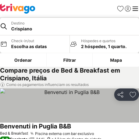
Favoritos
Iniciar
Me
Destino
Crispiano
Check-in/out
Hóspedes e quartos
Escolha as datas
2 hóspedes, 1 quarto.
Ordenar
Filtrar
Mapa
Compare preços de Bed & Breakfast em
Crispiano, Itália
Como os pagamentos influenciam os resultados
Partilhar
Ad
Benvenuti in Puglia B&B
Bed & Breakfast
Piscina externa com bar exclusivo