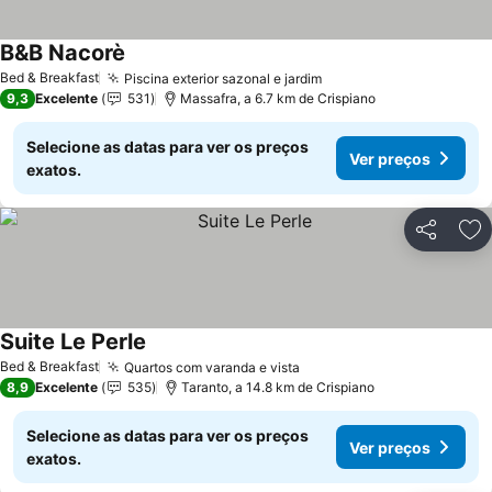
B&B Nacorè
Bed & Breakfast
Piscina exterior sazonal e jardim
9,3
Excelente
531
Massafra, a 6.7 km de Crispiano
Selecione as datas para ver os preços
Ver preços
exatos.
Partilhar
Ad
Suite Le Perle
Bed & Breakfast
Quartos com varanda e vista
8,9
Excelente
535
Taranto, a 14.8 km de Crispiano
Selecione as datas para ver os preços
Ver preços
exatos.