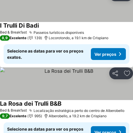
I Trulli Di Badi
Bed & Breakfast
Passeios turísticos disponíveis
8,9
Excelente
139
Locorotondo, a 19.1 km de Crispiano
Selecione as datas para ver os preços
Ver preços
exatos.
Partilhar
Ad
La Rosa dei Trulli B&B
Bed & Breakfast
Localização estratégica perto do centro de Alberobello
9,7
Excelente
995
Alberobello, a 19.2 km de Crispiano
Selecione as datas para ver os preços
Ver preços