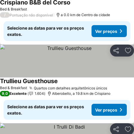
Crispiano B&B del Corso
Bed & Breakfast
/
a 0.0 km de Centro da cidade
Pontuação não disponível
Selecione as datas para ver os preços
Ver preços
exatos.
Partilhar
Ad
Trullieu Guesthouse
Bed & Breakfast
Quartos com detalhes arquitetônicos únicos
9,0
Excelente
1.604
Alberobello, a 19.8 km de Crispiano
Selecione as datas para ver os preços
Ver preços
exatos.
Partilhar
Ad