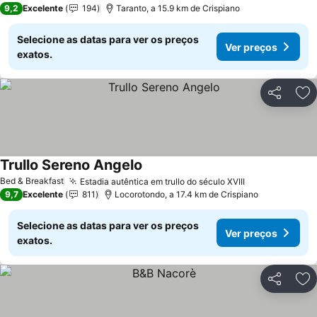
9,2
Excelente
194
Taranto, a 15.9 km de Crispiano
Selecione as datas para ver os preços
Ver preços
exatos.
Partilhar
Ad
Trullo Sereno Angelo
Bed & Breakfast
Estadia autêntica em trullo do século XVIII
9,7
Excelente
811
Locorotondo, a 17.4 km de Crispiano
Selecione as datas para ver os preços
Ver preços
exatos.
Partilhar
Ad