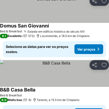
Partilhar
Ad
Domus San Giovanni
Bed & Breakfast
Estadia em edifício histórico do século XIV
9,1
Excelente
573
Locorotondo, a 18.5 km de Crispiano
Selecione as datas para ver os preços
Ver preços
exatos.
Partilhar
Ad
B&B Casa Bella
Bed & Breakfast
8,0
Muito boa
6
Taranto, a 15.5 km de Crispiano