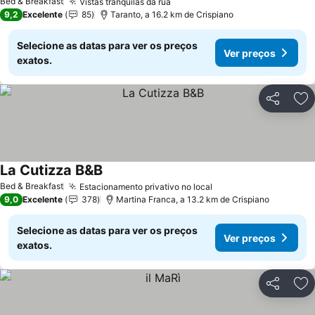
Bed & Breakfast
Vistas tranquilas da rua
9,2
Excelente
85
Taranto, a 16.2 km de Crispiano
Selecione as datas para ver os preços
Ver preços
exatos.
Partilhar
Ad
La Cutizza B&B
Bed & Breakfast
Estacionamento privativo no local
9,0
Excelente
378
Martina Franca, a 13.2 km de Crispiano
Selecione as datas para ver os preços
Ver preços
exatos.
Partilhar
Ad