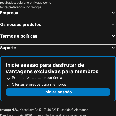
resultados: adicione o trivago como
Sava, bed and breakfasts
Acquaviva delle Fonti, bed and breakfasts
fonte preferencial no Google.
Empresa
San Vito dei Normanni, bed and breakfasts
Santeramo in Colle, bed and breakfasts
Sammichele di Bari, bed and breakfasts
Lizzano, bed and breakfasts
Os nossos produtos
Palagianello, bed and breakfasts
Selva di Fasano, bed and breakfasts
Termos e políticas
Francavilla Fontana, bed and breakfasts
Móttola, bed and breakfasts
Torricella, bed and breakfasts
Villa Castelli, bed and breakfasts
Suporte
Latiano, bed and breakfasts
San Marzano di San Giuseppe, bed and breakfasts
Fragagnano, bed and breakfasts
Laterza, bed and breakfasts
Inicie sessão para desfrutar de
vantagens exclusivas para membros
Personalize a sua experiência
Ofertas e preços para membros
Iniciar sessão
trivago N.V.
, Kesselstraße 5 – 7, 40221 Düsseldorf, Alemanha
Direitos autorais 2026 trivago | Todos os direitos reservados.