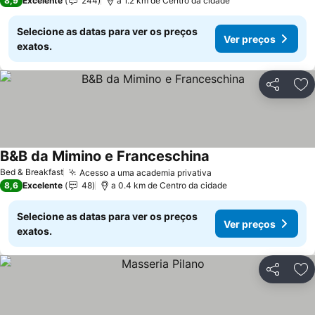
8,9
Excelente
244
a 1.2 km de Centro da cidade
Selecione as datas para ver os preços
Ver preços
exatos.
Partilhar
Ad
B&B da Mimino e Franceschina
Bed & Breakfast
Acesso a uma academia privativa
8,6
Excelente
48
a 0.4 km de Centro da cidade
Selecione as datas para ver os preços
Ver preços
exatos.
Partilhar
Ad