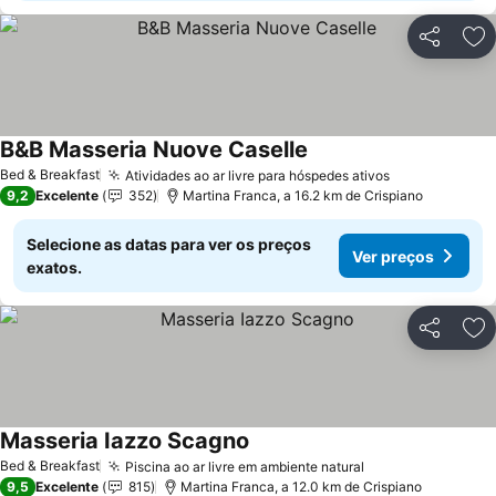
Partilhar
Ad
B&B Masseria Nuove Caselle
Bed & Breakfast
Atividades ao ar livre para hóspedes ativos
9,2
Excelente
352
Martina Franca, a 16.2 km de Crispiano
Selecione as datas para ver os preços
Ver preços
exatos.
Partilhar
Ad
Masseria Iazzo Scagno
Bed & Breakfast
Piscina ao ar livre em ambiente natural
9,5
Excelente
815
Martina Franca, a 12.0 km de Crispiano