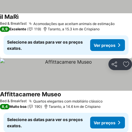
il MaRì
Bed & Breakfast
Acomodações que aceitam animais de estimação
8,9
Excelente
119
Taranto, a 15.3 km de Crispiano
Selecione as datas para ver os preços
Ver preços
exatos.
Partilhar
Ad
Affittacamere Museo
Bed & Breakfast
Quartos elegantes com mobiliário clássico
8,4
Muito boa
190
Taranto, a 14.6 km de Crispiano
Selecione as datas para ver os preços
Ver preços
exatos.