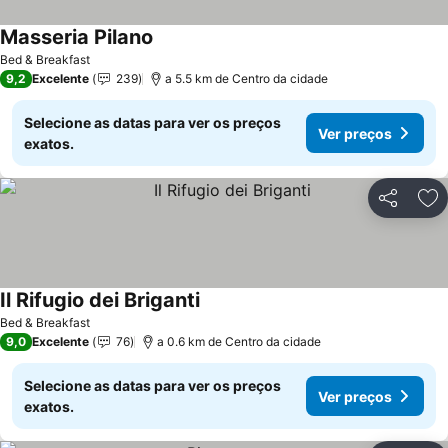
Masseria Pilano
Bed & Breakfast
9,2
Excelente
239
a 5.5 km de Centro da cidade
Selecione as datas para ver os preços
Ver preços
exatos.
Partilhar
Ad
Il Rifugio dei Briganti
Bed & Breakfast
9,0
Excelente
76
a 0.6 km de Centro da cidade
Selecione as datas para ver os preços
Ver preços
exatos.