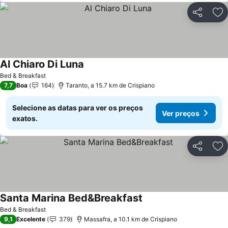
Partilhar
Ad
Al Chiaro Di Luna
Bed & Breakfast
7,7
Boa
164
Taranto, a 15.7 km de Crispiano
Selecione as datas para ver os preços
Ver preços
exatos.
Partilhar
Ad
Santa Marina Bed&Breakfast
Bed & Breakfast
9,1
Excelente
379
Massafra, a 10.1 km de Crispiano