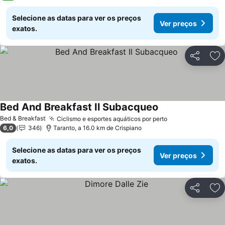
Selecione as datas para ver os preços
Ver preços
exatos.
Partilhar
Ad
Bed And Breakfast Il Subacqueo
Bed & Breakfast
Ciclismo e esportes aquáticos por perto
6,0
346
Taranto, a 16.0 km de Crispiano
Selecione as datas para ver os preços
Ver preços
exatos.
Partilhar
Ad