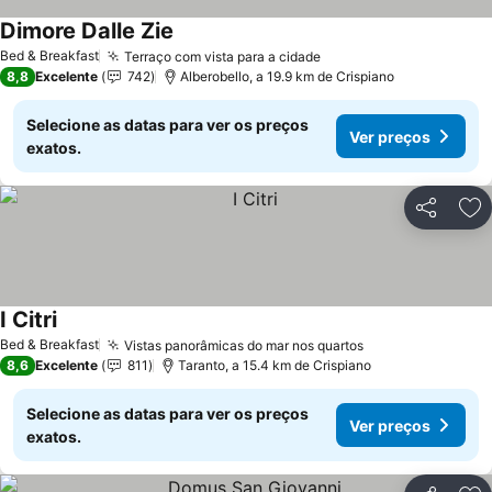
Dimore Dalle Zie
Bed & Breakfast
Terraço com vista para a cidade
8,8
Excelente
742
Alberobello, a 19.9 km de Crispiano
Selecione as datas para ver os preços
Ver preços
exatos.
Partilhar
Ad
I Citri
Bed & Breakfast
Vistas panorâmicas do mar nos quartos
8,6
Excelente
811
Taranto, a 15.4 km de Crispiano
Selecione as datas para ver os preços
Ver preços
exatos.