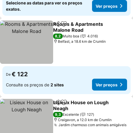
Selecione as datas para ver os preços
Ver preços
exatos.
Rooms & Apartments
Partilhar
Adicionar aos favoritos
Malone Road
8,2
Muito boa
4.016
Belfast, a 18.6 km de Crumlin
€ 122
De
Consulte os preços de
2 sites
Ver preços
Lisieux House on Lough
Partilhar
Adicionar aos favoritos
Neagh
9,3
Excelente
127
Craigavon, a 12.0 km de Crumlin
Jardim charmoso com animais amigáveis