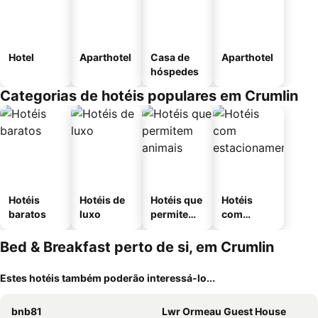
Hotel
Aparthotel
Casa de
Aparthotel
hóspedes
Categorias de hotéis populares em Crumlin
Hotéis
Hotéis de
Hotéis que
Hotéis
baratos
luxo
permitem
com
animais
estaciona
mento
Bed & Breakfast perto de si, em Crumlin
Estes hotéis também poderão interessá-lo...
bnb81
Lwr Ormeau Guest House