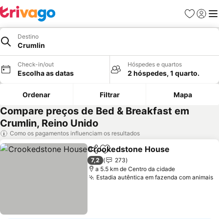
Favoritos
Iniciar
Me
Destino
Crumlin
Check-in/out
Hóspedes e quartos
Escolha as datas
2 hóspedes, 1 quarto.
Ordenar
Filtrar
Mapa
Compare preços de Bed & Breakfast em
Crumlin, Reino Unido
Como os pagamentos influenciam os resultados
Crookedstone House
Partilhar
Adicionar aos favoritos
7,2
273
a 5.5 km de Centro da cidade
Estadia autêntica em fazenda com animais