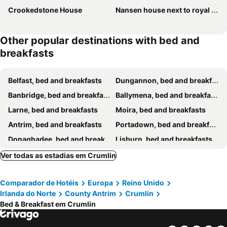
Crookedstone House
Nansen house next to royal hospital
Other popular destinations with bed and
breakfasts
Belfast, bed and breakfasts
Dungannon, bed and breakfasts
Banbridge, bed and breakfasts
Ballymena, bed and breakfasts
Larne, bed and breakfasts
Moira, bed and breakfasts
Antrim, bed and breakfasts
Portadown, bed and breakfasts
Donaghadee, bed and breakfasts
Lisburn, bed and breakfasts
Dundrum, bed and breakfasts
Bangor, bed and breakfasts
Ver todas as estadias em Crumlin
Carrickfergus, bed and breakfasts
Armagh, bed and breakfasts
Comparador de Hotéis
Europa
Reino Unido
Newry, bed and breakfasts
Downpatrick, bed and breakfasts
Irlanda do Norte
County Antrim
Crumlin
Cloughmills, bed and breakfasts
Dromore, bed and breakfasts
Bed & Breakfast em Crumlin
Hillsborough, bed and breakfasts
Newtownards, bed and breakfasts