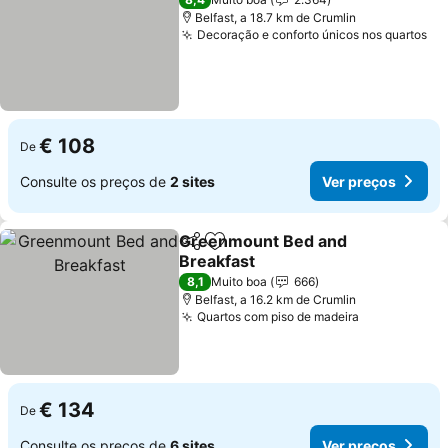
Belfast, a 18.7 km de Crumlin
Decoração e conforto únicos nos quartos
€ 108
De
Consulte os preços de
2 sites
Ver preços
Greenmount Bed and
Partilhar
Adicionar aos favoritos
Breakfast
8,1
Muito boa
666
Belfast, a 16.2 km de Crumlin
Quartos com piso de madeira
€ 134
De
Consulte os preços de
6 sites
Ver preços