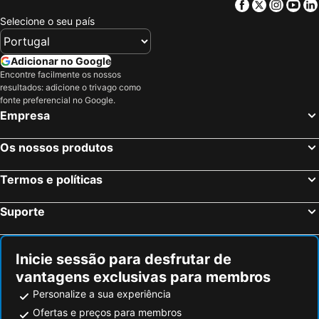
Craigavon, bed and breakfasts
Lurgan, bed and breakfasts
Facebook
Twitter
Insta
Yo
Selecione o seu país
Randalstown, bed and breakfasts
Moy, bed and breakfasts
Ballygally, bed and breakfasts
Cookstown, bed and breakfasts
Adicionar no Google
Killyleagh, bed and breakfasts
Holywood, bed and breakfasts
Encontre facilmente os nossos
Newtownabbey, bed and breakfasts
Magherafelt, bed and breakfasts
resultados: adicione o trivago como
fonte preferencial no Google.
Empresa
Os nossos produtos
Termos e políticas
Suporte
Inicie sessão para desfrutar de
vantagens exclusivas para membros
Personalize a sua experiência
Ofertas e preços para membros