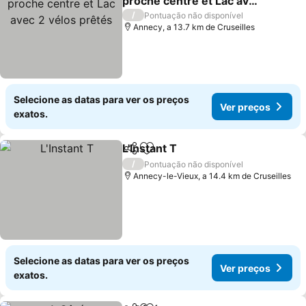
proche centre et Lac avec
2 vélos prêtés
/
Pontuação não disponível
Annecy, a 13.7 km de Cruseilles
Selecione as datas para ver os preços
Ver preços
exatos.
L'Instant T
Partilhar
Adicionar aos favoritos
/
Pontuação não disponível
Annecy-le-Vieux, a 14.4 km de Cruseilles
Selecione as datas para ver os preços
Ver preços
exatos.