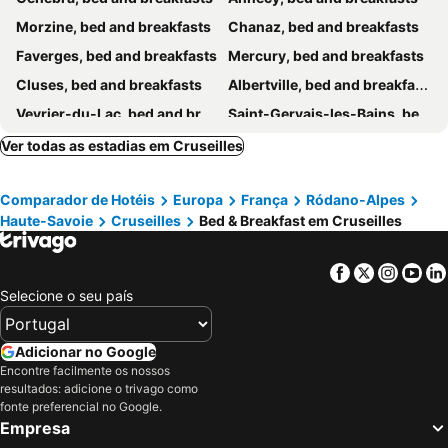
Morzine, bed and breakfasts
Chanaz, bed and breakfasts
Faverges, bed and breakfasts
Mercury, bed and breakfasts
Cluses, bed and breakfasts
Albertville, bed and breakfasts
Veyrier-du-Lac, bed and breakfasts
Saint-Gervais-les-Bains, bed and breakfasts
Samoëns, bed and breakfasts
Nernier, bed and breakfasts
Ver todas as estadias em Cruseilles
Les Gets, bed and breakfasts
Condamine, bed and breakfasts
Comparador de Hotéis
Europa
França
Ródano-Alpes
Sevrier, bed and breakfasts
Saint-Pierre-de-Curtille, bed and breakfasts
Haute-Savoie
Cruseilles
Bed & Breakfast em Cruseilles
Septmoncel, bed and breakfasts
Hauteville-Lompnès, bed and breakfasts
Viviers du Lac, bed and breakfasts
Nyon, bed and breakfasts
Facebook
Twitter
Insta
Yo
Yenne, bed and breakfasts
Lathuile, bed and breakfasts
Selecione o seu país
Lélex, bed and breakfasts
Le Grand- Bornand Village, bed and breakfasts
Collonges, bed and breakfasts
Le Grand-Saconnex, bed and breakfasts
Adicionar no Google
Encontre facilmente os nossos
Châtillon-en-Michaille, bed and breakfasts
St.-Jean-d´Aulps, bed and breakfasts
resultados: adicione o trivago como
Étrembières, bed and breakfasts
Queige, bed and breakfasts
fonte preferencial no Google.
Empresa
Sallanches, bed and breakfasts
La Clusaz, bed and breakfasts