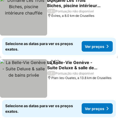
Domaine Les Trois
Partilhar
Adicionar aos favoritos
Biches, piscine intérieure
chauffée
/
Pontuação não disponível
Évires, a 8.0 km de Cruseilles
Selecione as datas para ver os preços
Ver preços
exatos.
La Belle-Vie Genève -
Partilhar
Adicionar aos favoritos
Suite Deluxe & salle de
bains privée
/
Pontuação não disponível
Plan-les-Ouates, a 13.8 km de Cruseilles
Selecione as datas para ver os preços
Ver preços
exatos.