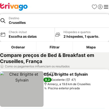
Favoritos
Iniciar
Me
Destino
Cruseilles
Check-in/out
Hóspedes e quartos
Escolha as datas
2 hóspedes, 1 quarto.
Ordenar
Filtrar
Mapa
Compare preços de Bed & Breakfast em
Cruseilles, França
Como os pagamentos influenciam os resultados
Chez Brigitte et Sylvain
Partilhar
Adicionar aos favoritos
9,2
Excelente
47
Annecy, a 19.6 km de Cruseilles
Piscina exterior privada