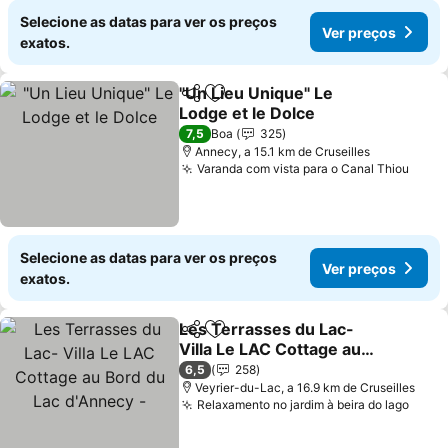
Selecione as datas para ver os preços
Ver preços
exatos.
"Un Lieu Unique" Le
Partilhar
Adicionar aos favoritos
Lodge et le Dolce
7,5
Boa
325
Annecy, a 15.1 km de Cruseilles
Varanda com vista para o Canal Thiou
Selecione as datas para ver os preços
Ver preços
exatos.
Les Terrasses du Lac-
Partilhar
Adicionar aos favoritos
Villa Le LAC Cottage au
Bord du Lac d'Annecy -
6,5
258
Veyrier-du-Lac, a 16.9 km de Cruseilles
Relaxamento no jardim à beira do lago