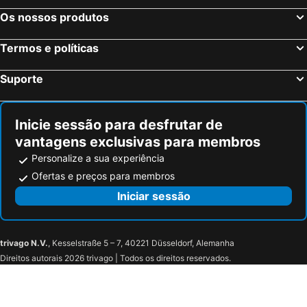
Échallon, bed and breakfasts
Jongieux, bed and breakfasts
Os nossos produtos
Bassy, bed and breakfasts
Commugny, bed and breakfasts
Termos e políticas
Mouxy, bed and breakfasts
Taninges, bed and breakfasts
Grilly, bed and breakfasts
Péron, bed and breakfasts
Suporte
Scionzier, bed and breakfasts
Villy-le-Bouveret, bed and breakfasts
Luins, bed and breakfasts
Vaux-lès-Saint-Claude, bed and breakfasts
Inicie sessão para desfrutar de
vantagens exclusivas para membros
Personalize a sua experiência
Ofertas e preços para membros
Iniciar sessão
trivago N.V.
, Kesselstraße 5 – 7, 40221 Düsseldorf, Alemanha
Direitos autorais 2026 trivago | Todos os direitos reservados.