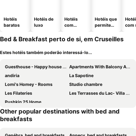
Hotéis
Hotéis de
Hotéis
Hotéis que
Hoté
baratos
luxo
com
permitem
com 
piscinas
animais
Bed & Breakfast perto de si, em Cruseilles
Estes hotéis também poderão interessá-lo...
Guesthouse - Happy house in Kutaisi
Apartments With Balcony And Mountain View
andiria
La Sapotine
Lomi's Homey - Rooms
Studio chambre
Les Filateries
Les Terrasses du Lac- Villa Le LAC Cottage au Bord du Lac d'Annecy -
Pushkin 25 Home
Other popular destinations with bed and
breakfasts
Genébra, bed and breakfasts
Annecy, bed and breakfasts