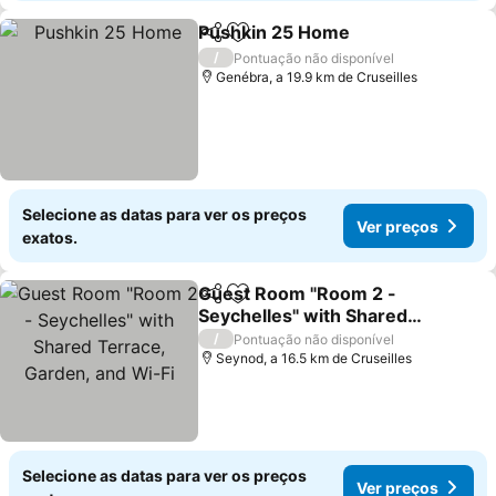
Pushkin 25 Home
Partilhar
Adicionar aos favoritos
/
Pontuação não disponível
Genébra, a 19.9 km de Cruseilles
Selecione as datas para ver os preços
Ver preços
exatos.
Guest Room "Room 2 -
Partilhar
Adicionar aos favoritos
Seychelles" with Shared
Terrace, Garden, and Wi-
/
Pontuação não disponível
Fi
Seynod, a 16.5 km de Cruseilles
Selecione as datas para ver os preços
Ver preços