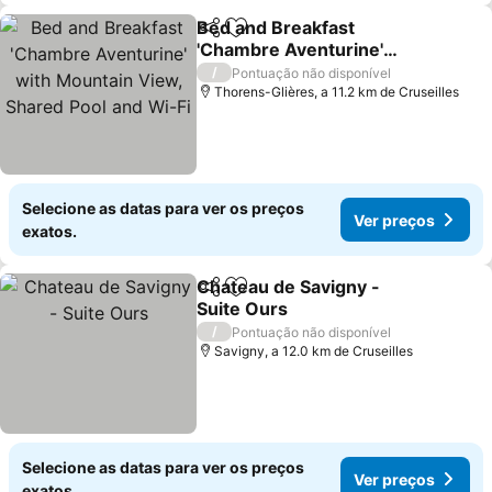
Bed and Breakfast
Partilhar
Adicionar aos favoritos
'Chambre Aventurine'
with Mountain View,
/
Pontuação não disponível
Shared Pool and Wi-Fi
Thorens-Glières, a 11.2 km de Cruseilles
Selecione as datas para ver os preços
Ver preços
exatos.
Chateau de Savigny -
Partilhar
Adicionar aos favoritos
Suite Ours
/
Pontuação não disponível
Savigny, a 12.0 km de Cruseilles
Selecione as datas para ver os preços
Ver preços
exatos.