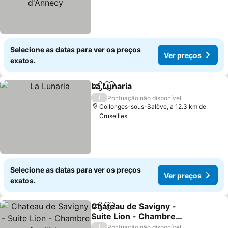
Selecione as datas para ver os preços
Ver preços
exatos.
La Lunaria
Partilhar
Adicionar aos favoritos
/
Pontuação não disponível
Collonges-sous-Salève, a 12.3 km de
Cruseilles
Selecione as datas para ver os preços
Ver preços
exatos.
Chateau de Savigny -
Partilhar
Adicionar aos favoritos
Suite Lion - Chambre
familiale
/
Pontuação não disponível