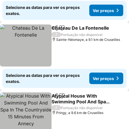
Selecione as datas para ver os preços
Ver preços
exatos.
Chateau De La Fontenelle
Partilhar
Adicionar aos favoritos
/
Pontuação não disponível
Sainte-Néomaye, a 9.1 km de Cruseilles
Selecione as datas para ver os preços
Ver preços
exatos.
Atypical House With
Partilhar
Adicionar aos favoritos
Swimming Pool And Spa
In The Countryside 15
/
Pontuação não disponível
Minutes From Annecy
Pringy, a 9.6 km de Cruseilles