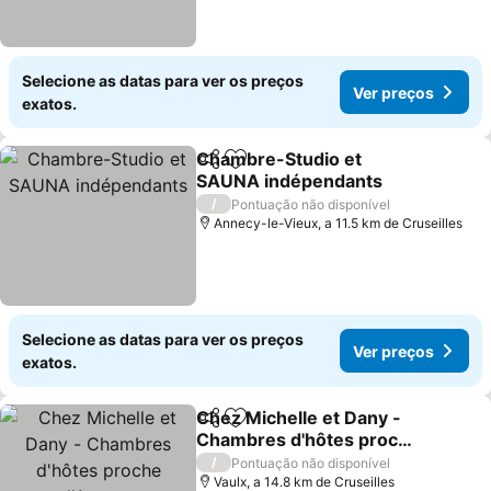
Selecione as datas para ver os preços
Ver preços
exatos.
Chambre-Studio et
Partilhar
Adicionar aos favoritos
SAUNA indépendants
/
Pontuação não disponível
Annecy-le-Vieux, a 11.5 km de Cruseilles
Selecione as datas para ver os preços
Ver preços
exatos.
Chez Michelle et Dany -
Partilhar
Adicionar aos favoritos
Chambres d'hôtes proche
d'Annecy
/
Pontuação não disponível
Vaulx, a 14.8 km de Cruseilles