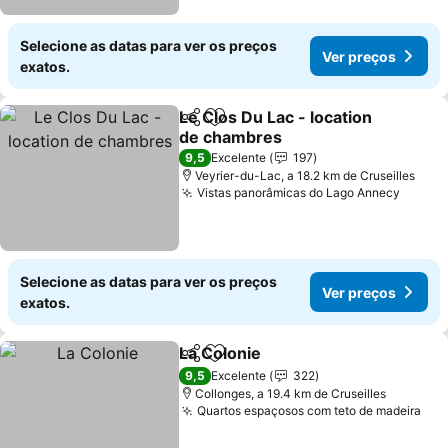
Selecione as datas para ver os preços
Ver preços
exatos.
Le Clos Du Lac - location
Partilhar
Adicionar aos favoritos
de chambres
9,5
Excelente
197
Veyrier-du-Lac, a 18.2 km de Cruseilles
Vistas panorâmicas do Lago Annecy
Selecione as datas para ver os preços
Ver preços
exatos.
La Colonie
Partilhar
Adicionar aos favoritos
9,5
Excelente
322
Collonges, a 19.4 km de Cruseilles
Quartos espaçosos com teto de madeira