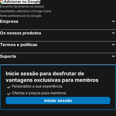
Adicionar no Google
Penicuik, bed and breakfasts
Strathblane, bed and breakfasts
Encontre facilmente os nossos
Carluke, bed and breakfasts
Paisley, bed and breakfasts
resultados: adicione o trivago como
fonte preferencial no Google.
Dunblane, bed and breakfasts
Linlithgow, bed and breakfasts
Empresa
East Kilbride, bed and breakfasts
Falkirk, bed and breakfasts
Coatbridge, bed and breakfasts
Forth, bed and breakfasts
Os nossos produtos
Inverkeithing, bed and breakfasts
Johnstone, bed and breakfasts
Termos e políticas
Kinross, bed and breakfasts
Suporte
Inicie sessão para desfrutar de
vantagens exclusivas para membros
Personalize a sua experiência
Ofertas e preços para membros
Iniciar sessão