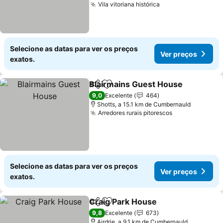
Vila vitoriana histórica
Ver preços
Selecione as datas para ver os preços
Ver preços
exatos.
Blairmains Guest House
Partilhar
Adicionar aos favoritos
Ve
9,0
Excelente
464
Shotts, a 15.1 km de Cumbernauld
Arredores rurais pitorescos
Ver preços
Selecione as datas para ver os preços
Ver preços
exatos.
Craig Park House
Partilhar
Adicionar aos favoritos
Ver preç
9,8
Excelente
673
Airdrie, a 9.1 km de Cumbernauld