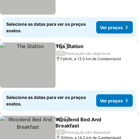
Selecione as datas para ver os preços
Ver preços
exatos.
The Station
Partilhar
Adicionar aos favoritos
Ver preços
/
Pontuação não disponível
Falkirk, a 13.0 km de Cumbernauld
Selecione as datas para ver os preços
Ver preços
exatos.
Woodend Bed And
Partilhar
Adicionar aos favoritos
Breakfast
Ver preços
/
Pontuação não disponível
Stirling, a 14.0 km de Cumbernauld