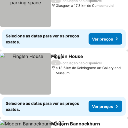
Ver preços
/
Pontuação não disponível
Glasgow, a 17.3 km de Cumbernauld
Selecione as datas para ver os preços
Ver preços
exatos.
Finglen House
Partilhar
Adicionar aos favoritos
Ver preços
/
Pontuação não disponível
a 13.6 km de Kelvingrove Art Gallery and
Museum
Selecione as datas para ver os preços
Ver preços
exatos.
Modern Bannockburn
Partilhar
Adicionar aos favoritos