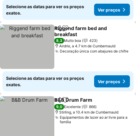
Selecione as datas para ver os preços
Ver preços
exatos.
Riggend farm bed and
Partilhar
Adicionar aos favoritos
breakfast
Ver preços
8,3
Muito boa
423
Airdrie, a 4.7 km de Cumbernauld
Decoração única com abajures de chifre
Ver
Selecione as datas para ver os preços
Ver preços
exatos.
B&B Drum Farm
Partilhar
Adicionar aos favoritos
Ver preço
9,0
Excelente
866
Stirling, a 10.4 km de Cumbernauld
Equipamentos de lazer ao ar livre para a
família