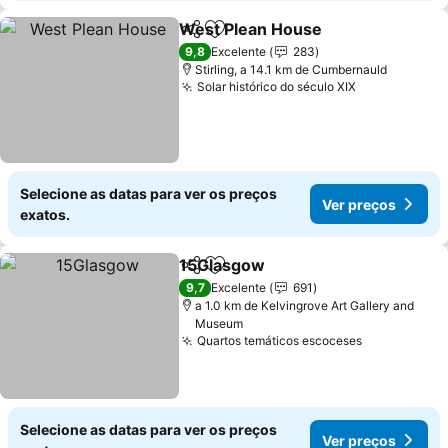
West Plean House
Partilhar
Adicionar aos favoritos
Ver pre
9,8
Excelente
283
Stirling, a 14.1 km de Cumbernauld
Solar histórico do século XIX
Ver preços
Selecione as datas para ver os preços
Ver preços
exatos.
15Glasgow
Partilhar
Adicionar aos favoritos
Ver preços
9,7
Excelente
691
a 1.0 km de Kelvingrove Art Gallery and
Museum
Quartos temáticos escoceses
Ver preços
Selecione as datas para ver os preços
Ver preços