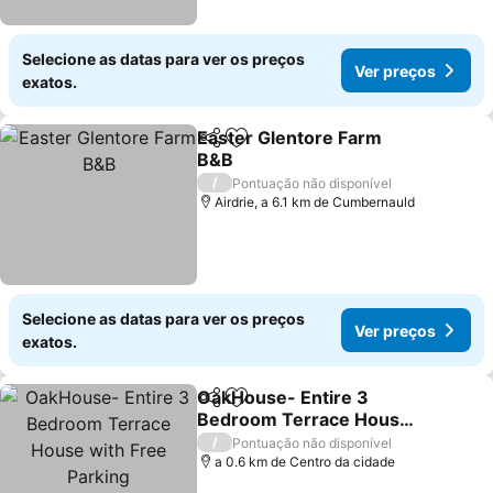
Selecione as datas para ver os preços
Ver preços
exatos.
Easter Glentore Farm
Partilhar
Adicionar aos favoritos
B&B
Ver preços
/
Pontuação não disponível
Airdrie, a 6.1 km de Cumbernauld
Selecione as datas para ver os preços
Ver preços
exatos.
OakHouse- Entire 3
Partilhar
Adicionar aos favoritos
Bedroom Terrace House
with Free Parking
Ver preços
/
Pontuação não disponível
a 0.6 km de Centro da cidade