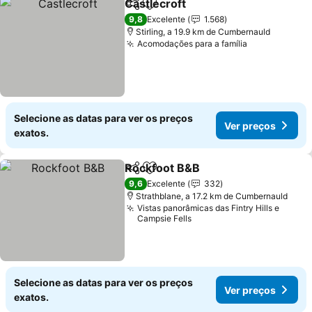
Castlecroft
Partilhar
Adicionar aos favoritos
Ver preços
9,8
Excelente
1.568
Stirling, a 19.9 km de Cumbernauld
Acomodações para a família
Ver preços
Selecione as datas para ver os preços
Ver preços
exatos.
Rockfoot B&B
Partilhar
Adicionar aos favoritos
Ver preços
9,6
Excelente
332
Strathblane, a 17.2 km de Cumbernauld
Vistas panorâmicas das Fintry Hills e
Campsie Fells
Selecione as datas para ver os preços
Ver preços
exatos.