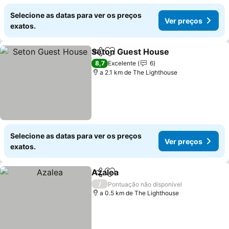
Selecione as datas para ver os preços
Ver preços
exatos.
Seton Guest House
Partilhar
Adicionar aos favoritos
Ver pr
8,7
Excelente
6
a 2.1 km de The Lighthouse
Selecione as datas para ver os preços
Ver preços
exatos.
Azalea
Partilhar
Adicionar aos favoritos
Ver preços
/
Pontuação não disponível
a 0.5 km de The Lighthouse