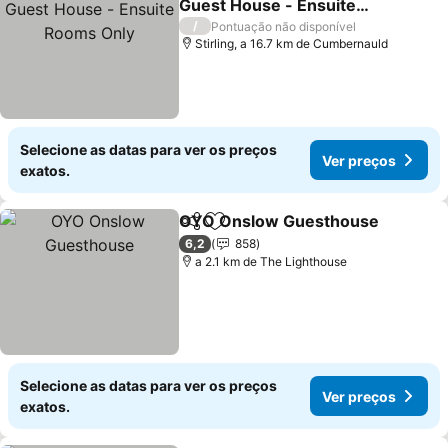
Guest House - Ensuite
Rooms Only
Ver preços
/
Pontuação não disponível
Stirling, a 16.7 km de Cumbernauld
Selecione as datas para ver os preços
Ver preços
exatos.
OYO Onslow Guesthouse
Partilhar
Adicionar aos favoritos
6,2
858
a 2.1 km de The Lighthouse
Selecione as datas para ver os preços
Ver preços
exatos.