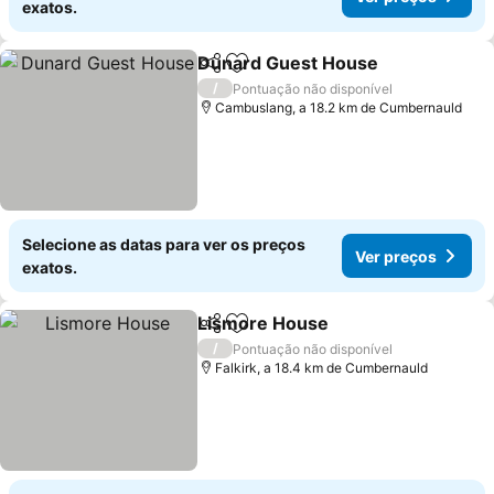
exatos.
Dunard Guest House
Partilhar
Adicionar aos favoritos
Ver p
/
Pontuação não disponível
Cambuslang, a 18.2 km de Cumbernauld
Selecione as datas para ver os preços
Ver preços
exatos.
Lismore House
Partilhar
Adicionar aos favoritos
Ver preços
/
Pontuação não disponível
Falkirk, a 18.4 km de Cumbernauld