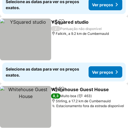
Selecione as datas para ver os preços
Ver preços
exatos.
YSquared studio
Partilhar
Adicionar aos favoritos
Ver preço
/
Pontuação não disponível
Falkirk, a 9.2 km de Cumbernauld
Selecione as datas para ver os preços
Ver preços
exatos.
Whitehouse Guest House
Partilhar
Adicionar aos favoritos
8,3
Muito boa
463
Stirling, a 17.2 km de Cumbernauld
Estacionamento fora da estrada disponível
V