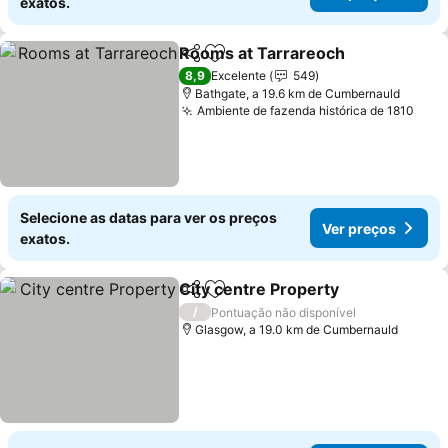
exatos.
Rooms at Tarrareoch
Partilhar
Adicionar aos favoritos
Ver 
8,9
Excelente
549
Bathgate, a 19.6 km de Cumbernauld
Ambiente de fazenda histórica de 1810
Ver 
Selecione as datas para ver os preços
Ver preços
exatos.
City centre Property
Partilhar
Adicionar aos favoritos
Ver p
/
Pontuação não disponível
Glasgow, a 19.0 km de Cumbernauld