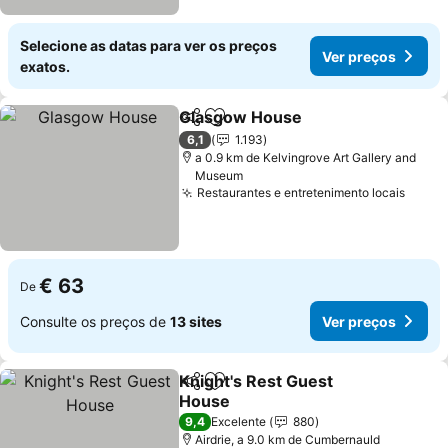
Selecione as datas para ver os preços
Ver preços
exatos.
Glasgow House
Partilhar
Adicionar aos favoritos
Ver preços
6,1
1.193
a 0.9 km de Kelvingrove Art Gallery and
Museum
Restaurantes e entretenimento locais
Ver p
€ 63
De
Consulte os preços de
13 sites
Ver preços
Knight's Rest Guest
Partilhar
Adicionar aos favoritos
House
Ver preços
9,4
Excelente
880
Airdrie, a 9.0 km de Cumbernauld