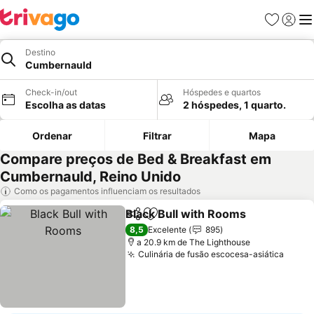
Favoritos
Iniciar
Me
Destino
Cumbernauld
Check-in/out
Hóspedes e quartos
Escolha as datas
2 hóspedes, 1 quarto.
Ordenar
Filtrar
Mapa
Compare preços de Bed & Breakfast em
Cumbernauld, Reino Unido
Como os pagamentos influenciam os resultados
Black Bull with Rooms
Partilhar
Adicionar aos favoritos
Ver 
8,5
Excelente
895
a 20.9 km de The Lighthouse
Culinária de fusão escocesa-asiática
Ver p