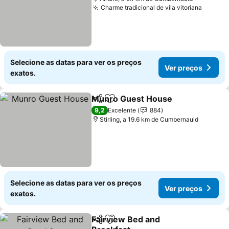
Charme tradicional de vila vitoriana
Ver pr
Selecione as datas para ver os preços
Ver preços
exatos.
Munro Guest House
Partilhar
Adicionar aos favoritos
Ver p
9,2
Excelente
884
Stirling, a 19.6 km de Cumbernauld
Selecione as datas para ver os preços
Ver preços
exatos.
Fairview Bed and
Partilhar
Adicionar aos favoritos