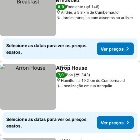
Breakfast
Ver preços
8,9
Excelente
148
Airdrie, a 5.8 km de Cumbernauld
Jardim tranquilo com assentos ao ar livre
Ve
Selecione as datas para ver os preços
Ver preços
exatos.
Arron House
Partilhar
Adicionar aos favoritos
Ver preços
7,9
Boa
343
Hamilton, a 19.2 km de Cumbernauld
Localização em rua tranquila
Ver preços
Selecione as datas para ver os preços
Ver preços
exatos.