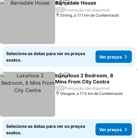
Barnsdale House
Partilhar
Adicionar aos favoritos
Ver preç
/
Pontuação não disponível
Stirling, a 17.1 km de Cumbernauld
Selecione as datas para ver os preços
Ver preços
exatos.
Luxurious 2 Bedroom, 8
Partilhar
Adicionar aos favoritos
Mins From City Centre
Ver preços
/
Pontuação não disponível
Glasgow, a 17.4 km de Cumbernauld
Selecione as datas para ver os preços
Ver preços
exatos.