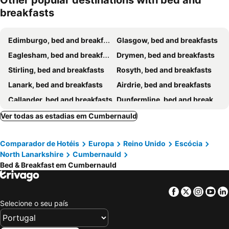
Other popular destinations with bed and
breakfasts
Edimburgo, bed and breakfasts
Glasgow, bed and breakfasts
Eaglesham, bed and breakfasts
Drymen, bed and breakfasts
Stirling, bed and breakfasts
Rosyth, bed and breakfasts
Lanark, bed and breakfasts
Airdrie, bed and breakfasts
Callander, bed and breakfasts
Dunfermline, bed and breakfasts
Balloch, bed and breakfasts
Crieff, bed and breakfasts
Ver todas as estadias em Cumbernauld
Livingston, bed and breakfasts
Hamilton, bed and breakfasts
Comparador de Hotéis
Europa
Reino Unido
Escócia
Biggar, bed and breakfasts
Kilmarnock, bed and breakfasts
North Lanarkshire
Cumbernauld
Luss, bed and breakfasts
Shotts, bed and breakfasts
Bed & Breakfast em Cumbernauld
Bathgate, bed and breakfasts
Aberfoyle, bed and breakfasts
Doune, bed and breakfasts
Comrie, bed and breakfasts
Facebook
Twitter
Insta
Yo
Selecione o seu país
Strathaven, bed and breakfasts
Auchterarder, bed and breakfasts
Helensburgh, bed and breakfasts
Dalgety Bay, bed and breakfasts