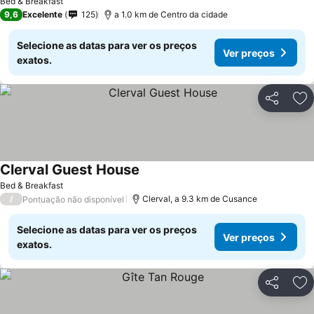
Bed & Breakfast
9,6
Excelente
125
a 1.0 km de Centro da cidade
Selecione as datas para ver os preços
Ver preços
exatos.
Partilhar
Ad
Clerval Guest House
Ver preços
Bed & Breakfast
/
Clerval, a 9.3 km de Cusance
Pontuação não disponível
Selecione as datas para ver os preços
Ver preços
exatos.
Partilhar
Ad