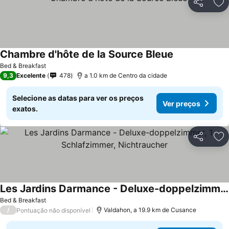
Partilhar
Ad
Chambre d'hôte de la Source Bleue
Ver preços
Bed & Breakfast
9,3
Excelente
478
a 1.0 km de Centro da cidade
Selecione as datas para ver os preços
Ver preços
exatos.
Partilhar
Ad
Les Jardins Darmance - Deluxe-doppelzimmer, 1 Schlafzimmer, Nichtraucher
Ver preços
Bed & Breakfast
/
Valdahon, a 19.9 km de Cusance
Pontuação não disponível