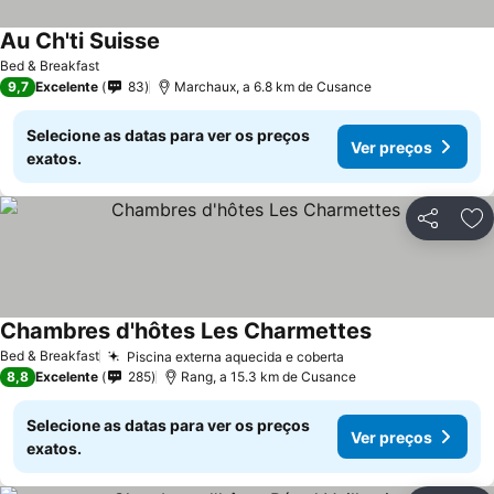
Au Ch'ti Suisse
Ver preços
Bed & Breakfast
9,7
Excelente
83
Marchaux, a 6.8 km de Cusance
Selecione as datas para ver os preços
Ver preços
exatos.
Partilhar
Ad
Chambres d'hôtes Les Charmettes
Ver preços
Bed & Breakfast
Piscina externa aquecida e coberta
Ver preços
8,8
Excelente
285
Rang, a 15.3 km de Cusance
Selecione as datas para ver os preços
Ver preços
exatos.