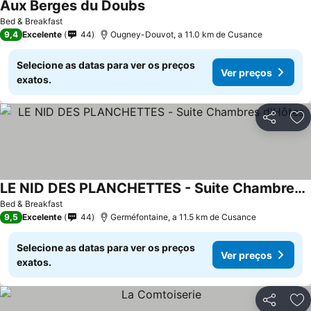
Aux Berges du Doubs
Ver preços
Bed & Breakfast
9,4
Excelente
44
Ougney-Douvot, a 11.0 km de Cusance
Selecione as datas para ver os preços
Ver preços
exatos.
Partilhar
Ad
LE NID DES PLANCHETTES - Suite Chambres d'Hôtes
Ver preços
Bed & Breakfast
9,5
Excelente
44
Germéfontaine, a 11.5 km de Cusance
Selecione as datas para ver os preços
Ver preços
exatos.
Partilhar
Ad