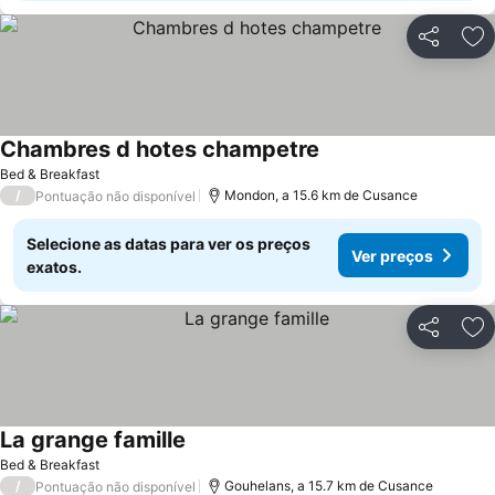
Partilhar
Ad
Chambres d hotes champetre
Ver preços
Bed & Breakfast
/
Mondon, a 15.6 km de Cusance
Pontuação não disponível
Selecione as datas para ver os preços
Ver preços
exatos.
Partilhar
Ad
La grange famille
Ver preços
Bed & Breakfast
/
Gouhelans, a 15.7 km de Cusance
Pontuação não disponível