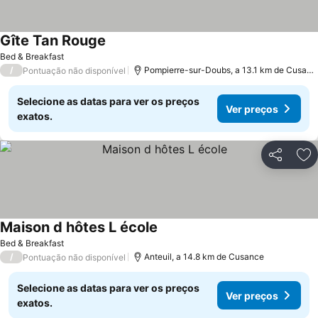
Gîte Tan Rouge
Ver preços
Bed & Breakfast
/
Pompierre-sur-Doubs, a 13.1 km de Cusanc
Pontuação não disponível
Selecione as datas para ver os preços
Ver preços
exatos.
Partilhar
Ad
Maison d hôtes L école
Ver preços
Bed & Breakfast
/
Anteuil, a 14.8 km de Cusance
Pontuação não disponível
Selecione as datas para ver os preços
Ver preços
exatos.