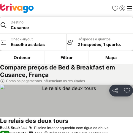
Favoritos
Iniciar
Me
Destino
Cusance
Check-in/out
Hóspedes e quartos
Escolha as datas
2 hóspedes, 1 quarto.
Ordenar
Filtrar
Mapa
Compare preços de Bed & Breakfast em
Cusance, França
Como os pagamentos influenciam os resultados
Partilhar
Ad
Le relais des deux tours
Ver preços
Bed & Breakfast
Piscina interior aquecida com água da chuva
Ver preços