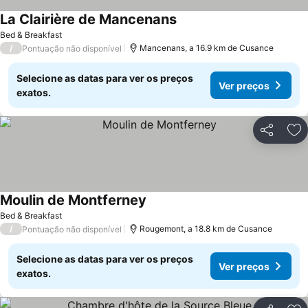
La Clairière de Mancenans
Ver preços
Bed & Breakfast
/
Mancenans, a 16.9 km de Cusance
Pontuação não disponível
Selecione as datas para ver os preços
Ver preços
exatos.
Partilhar
Ad
Moulin de Montferney
Ver preços
Bed & Breakfast
/
Rougemont, a 18.8 km de Cusance
Pontuação não disponível
Selecione as datas para ver os preços
Ver preços
exatos.