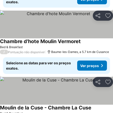
exatos.
Partilhar
Ad
Chambre d'hote Moulin Vermoret
Ver preços
Bed & Breakfast
/
Baume-les-Dames, a 5.7 km de Cusance
Pontuação não disponível
Selecione as datas para ver os preços
Ver preços
exatos.
Partilhar
Ad
Moulin de la Cuse - Chambre La Cuse
Ver preços