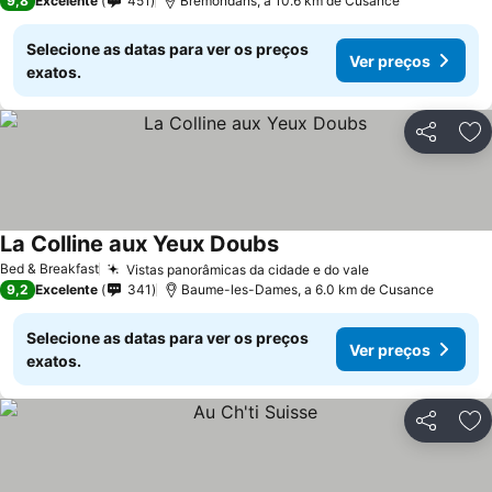
9,8
Excelente
451
Brémondans, a 10.6 km de Cusance
Selecione as datas para ver os preços
Ver preços
exatos.
Partilhar
Ad
La Colline aux Yeux Doubs
Ver preços
Bed & Breakfast
Vistas panorâmicas da cidade e do vale
Ver preços
9,2
Excelente
341
Baume-les-Dames, a 6.0 km de Cusance
Selecione as datas para ver os preços
Ver preços
exatos.
Partilhar
Ad