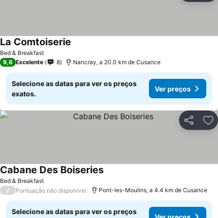
La Comtoiserie
Ver preços
Bed & Breakfast
9,6
Excelente
8
Nancray, a 20.0 km de Cusance
Selecione as datas para ver os preços
Ver preços
exatos.
Partilhar
Ad
Cabane Des Boiseries
Ver preços
Bed & Breakfast
/
Pont-les-Moulins, a 4.4 km de Cusance
Pontuação não disponível
Selecione as datas para ver os preços
Ver preços