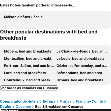
Estes hotéis também poderão interessá-lo...
Maison d hôtes L école
Other popular destinations with bed and
breakfasts
Môtiers, bed and breakfasts
La Chaux-de-Fonds, bed and breakfasts
Montézillon, bed and breakfasts
Le Locle, bed and breakfasts
Port-sur-Saône, bed and breakfasts
Gézier-et-Fontenelay, bed and breakfasts
Lure, bed and breakfasts
Brémondans, bed and breakfasts
Courtedoux, bed and breakfasts
Ornans, bed and breakfasts
Comberjon, bed and breakfasts
Héricourt, bed and breakfasts
Ver todas as estadias em Cusance
Besançon, bed and breakfasts
Belfort, bed and breakfasts
Comparador de Hotéis
Europa
França
Franche-Comté
Baume-les-Dames, bed and breakfasts
Les Brenets, bed and breakfasts
Doubs
Cusance
Bed & Breakfast em Cusance
St-Imier, bed and breakfasts
Sorans-lès-Breurey, bed and breakfasts