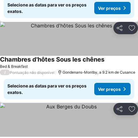
Selecione as datas para ver os preços
Ver preços
exatos.
Partilhar
Ad
Chambres d'hôtes Sous les chênes
Ver preços
Bed & Breakfast
/
Gondenans-Montby, a 9.2 km de Cusance
Pontuação não disponível
Selecione as datas para ver os preços
Ver preços
exatos.
Partilhar
Ad