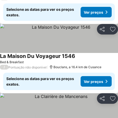
Selecione as datas para ver os preços
Ver preços
exatos.
Partilhar
Ad
La Maison Du Voyageur 1546
Ver preços
Bed & Breakfast
/
Bouclans, a 16.4 km de Cusance
Pontuação não disponível
Selecione as datas para ver os preços
Ver preços
exatos.
Partilhar
Ad