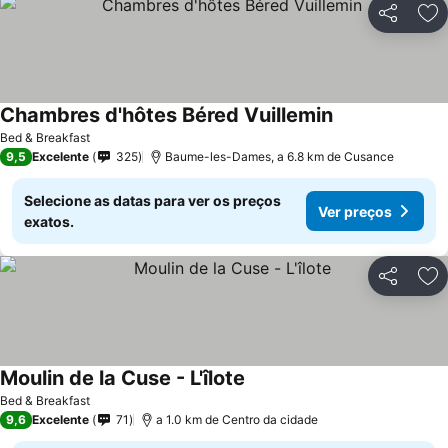
Partilhar
Ad
Chambres d'hôtes Béred Vuillemin
Ver preços
Bed & Breakfast
9,5
Excelente
325
Baume-les-Dames, a 6.8 km de Cusance
Selecione as datas para ver os preços
Ver preços
exatos.
Partilhar
Ad
Moulin de la Cuse - L'îlote
Ver preços
Bed & Breakfast
9,6
Excelente
71
a 1.0 km de Centro da cidade