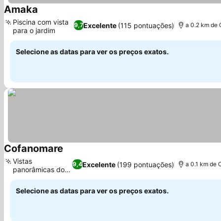
Amaka
Ver preços
Piscina com vista
Excelente
(115 pontuações)
9,7
a 0.2 km de 
para o jardim
Ver preços
Selecione as datas para ver os preços exatos.
Cofanomare
Ver preços
Vistas
Excelente
(199 pontuações)
9,4
a 0.1 km de 
panorâmicas do
Ver preços
terraço
Selecione as datas para ver os preços exatos.