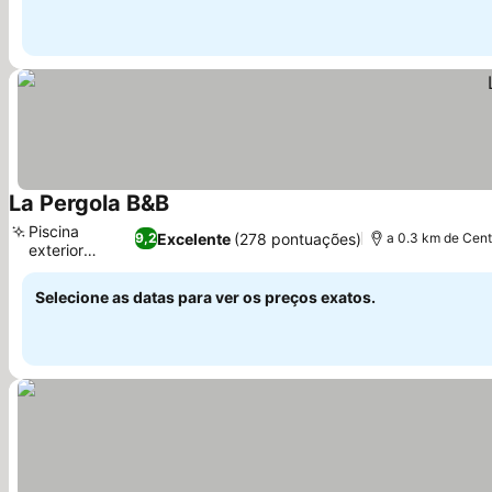
La Pergola B&B
Ver preços
Piscina
Excelente
(278 pontuações)
9,2
a 0.3 km de Cent
exterior
Ver preços
sazonal
Selecione as datas para ver os preços exatos.