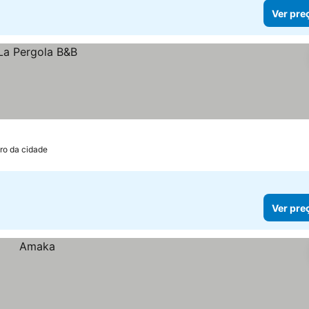
Ver pre
ro da cidade
Ver pre