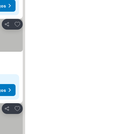
ços
Adicionar aos favoritos
Partilhar
ços
Adicionar aos favoritos
Partilhar