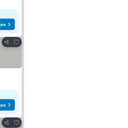
ços
Adicionar aos favoritos
Partilhar
ços
Adicionar aos favoritos
Partilhar