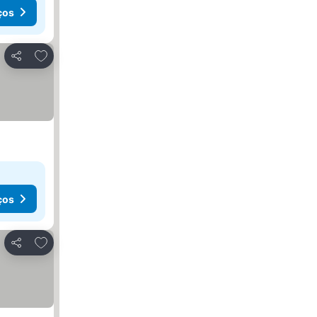
ços
Adicionar aos favoritos
Partilhar
ços
Adicionar aos favoritos
Partilhar