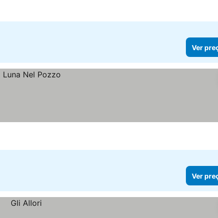
Ver pre
Ver pre