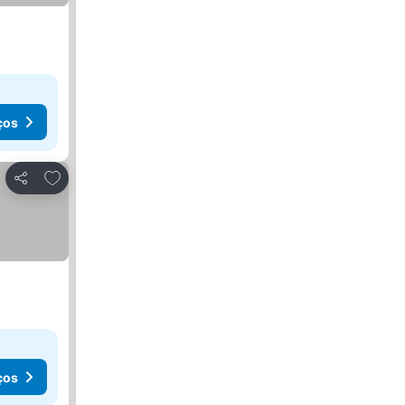
ços
Adicionar aos favoritos
Partilhar
ços