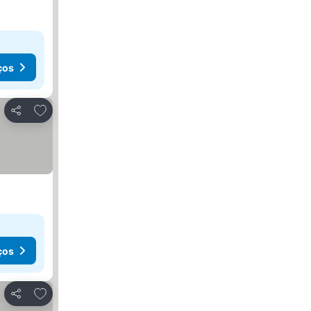
ços
Adicionar aos favoritos
Partilhar
ços
Adicionar aos favoritos
Partilhar