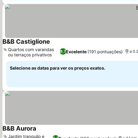
B&B Castiglione
Ver preços
Quartos com varandas
Excelente
(191 pontuações)
9,7
a 0.
ou terraços privativos
Ver preços
Selecione as datas para ver os preços exatos.
B&B Aurora
Ver preços
Jardim tranquilo e