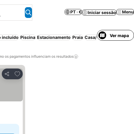
PT · €
Menu
Iniciar sessão
.
Ver mapa
 incluído
Piscina
Estacionamento
Praia
Casa/apartamento intei
o os pagamentos influenciam os resultados
Adicionar aos favoritos
Partilhar