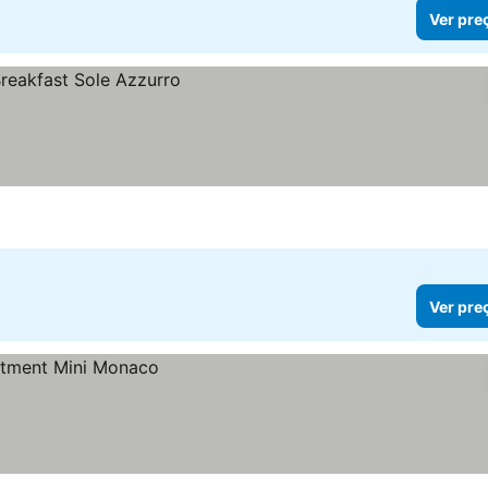
Ver pre
Ver pre