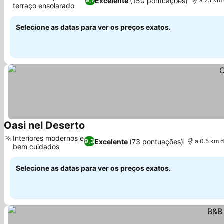
Excelente
(150 pontuações)
9,7
a 2.1 km
terraço ensolarado
Ver preços
Selecione as datas para ver os preços exatos.
Oasi nel Deserto
Ver preços
Interiores modernos e
Excelente
(73 pontuações)
9,3
a 0.5 km 
bem cuidados
Ver preços
Selecione as datas para ver os preços exatos.