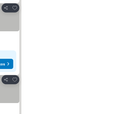
Adicionar aos favoritos
Partilhar
ços
Adicionar aos favoritos
Partilhar