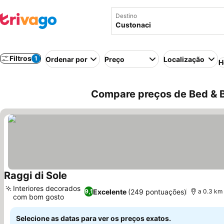
Destino
Filtros
1
Ordenar por
Preço
Localização
H
Compare preços de Bed & Br
Raggi di Sole
Ver preços
Interiores decorados
Excelente
(249 pontuações)
9,1
a 0.3 km
com bom gosto
Ver preços
Selecione as datas para ver os preços exatos.