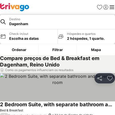
Favoritos
Iniciar
Me
Destino
Dagenham
Check-in/out
Hóspedes e quartos
Escolha as datas
2 hóspedes, 1 quarto.
Ordenar
Filtrar
Mapa
Compare preços de Bed & Breakfast em
Dagenham, Reino Unido
Como os pagamentos influenciam os resultados
Partilhar
Ad
2 Bedroom Suite, with separate bathroom and beverage room
Bed & Breakfast