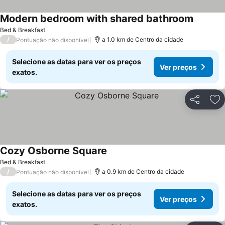
Modern bedroom with shared bathroom
Bed & Breakfast
/
a 1.0 km de Centro da cidade
Pontuação não disponível
Selecione as datas para ver os preços
Ver preços
exatos.
Partilhar
Ad
Cozy Osborne Square
Bed & Breakfast
/
a 0.9 km de Centro da cidade
Pontuação não disponível
Selecione as datas para ver os preços
Ver preços
exatos.