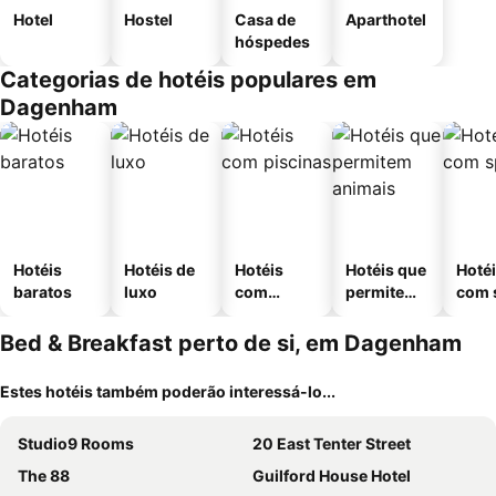
Hotel
Hostel
Casa de
Aparthotel
hóspedes
Categorias de hotéis populares em
Dagenham
Hotéis
Hotéis de
Hotéis
Hotéis que
Hoté
baratos
luxo
com
permitem
com 
piscinas
animais
Bed & Breakfast perto de si, em Dagenham
Estes hotéis também poderão interessá-lo...
Studio9 Rooms
20 East Tenter Street
The 88
Guilford House Hotel