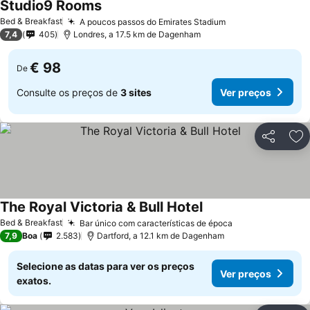
Studio9 Rooms
Bed & Breakfast
A poucos passos do Emirates Stadium
7,4
405
Londres, a 17.5 km de Dagenham
€ 98
De
Consulte os preços de
3 sites
Ver preços
Partilhar
Ad
The Royal Victoria & Bull Hotel
Bed & Breakfast
Bar único com características de época
7,9
Boa
2.583
Dartford, a 12.1 km de Dagenham
Selecione as datas para ver os preços
Ver preços
exatos.