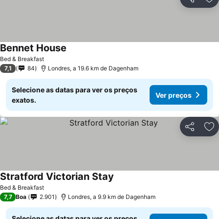
Partilhar
Ad
Bennet House
Bed & Breakfast
7,1
84
Londres, a 19.6 km de Dagenham
Selecione as datas para ver os preços
Ver preços
exatos.
Partilhar
Ad
Stratford Victorian Stay
Bed & Breakfast
7,7
Boa
2.901
Londres, a 9.9 km de Dagenham
Selecione as datas para ver os preços