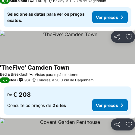
8,0
Muito boa
1.400
Bexley, a 11.2 km de Dagenham
Selecione as datas para ver os preços
Ver preços
exatos.
Partilhar
Ad
'TheFive' Camden Town
Bed & Breakfast
Vistas para o pátio interno
7,7
Boa
98
Londres, a 20.0 km de Dagenham
€ 208
De
Consulte os preços de
2 sites
Ver preços
Partilhar
Ad