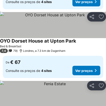
Consulte os preços de
4 sites
Ver preços
Partilhar
Ad
OYO Dorset House at Upton Park
Bed & Breakfast
7,4
79
Londres, a 7.3 km de Dagenham
€ 67
De
Consulte os preços de
4 sites
Ver preços
Partilhar
Ad