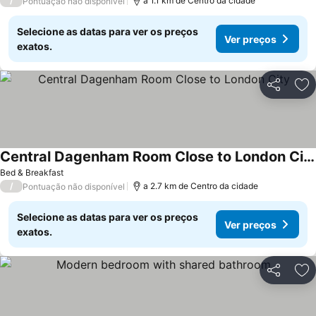
/
a 1.1 km de Centro da cidade
Pontuação não disponível
Selecione as datas para ver os preços
Ver preços
exatos.
Partilhar
Ad
Central Dagenham Room Close to London City
Bed & Breakfast
/
a 2.7 km de Centro da cidade
Pontuação não disponível
Selecione as datas para ver os preços
Ver preços
exatos.
Partilhar
Ad