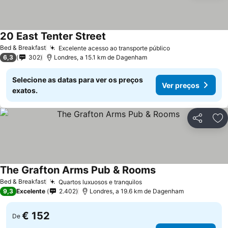
20 East Tenter Street
Bed & Breakfast
Excelente acesso ao transporte público
6,3
302
Londres, a 15.1 km de Dagenham
Selecione as datas para ver os preços
Ver preços
exatos.
Partilhar
Ad
The Grafton Arms Pub & Rooms
Bed & Breakfast
Quartos luxuosos e tranquilos
9,3
Excelente
2.402
Londres, a 19.6 km de Dagenham
€ 152
De