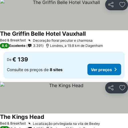
Partilhar
Ad
The Griffin Belle Hotel Vauxhall
Bed & Breakfast
Decoração floral peculiar e charmosa
8,6
Excelente
3.391
Londres, a 19.8 km de Dagenham
€ 139
De
Consulte os preços de
8 sites
Ver preços
Partilhar
Ad
The Kings Head
Bed & Breakfast
Localização privilegiada na vila de Bexley