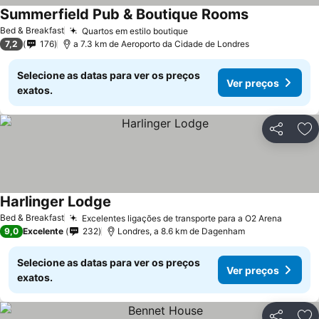
Summerfield Pub & Boutique Rooms
Bed & Breakfast
Quartos em estilo boutique
7,2
176
a 7.3 km de Aeroporto da Cidade de Londres
Selecione as datas para ver os preços
Ver preços
exatos.
Partilhar
Ad
Harlinger Lodge
Bed & Breakfast
Excelentes ligações de transporte para a O2 Arena
9,0
Excelente
232
Londres, a 8.6 km de Dagenham
Selecione as datas para ver os preços
Ver preços
exatos.