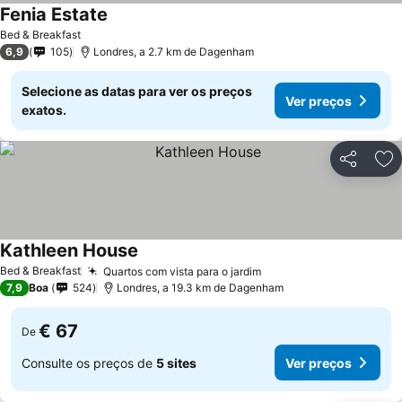
Fenia Estate
Bed & Breakfast
6,9
105
Londres, a 2.7 km de Dagenham
Selecione as datas para ver os preços
Ver preços
exatos.
Partilhar
Ad
Kathleen House
Bed & Breakfast
Quartos com vista para o jardim
7,9
Boa
524
Londres, a 19.3 km de Dagenham
€ 67
De
Consulte os preços de
5 sites
Ver preços