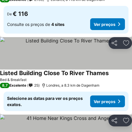
€ 116
De
Consulte os preços de
4 sites
Ver preços
Partilhar
Ad
Listed Building Close To River Thames
Bed & Breakfast
8,7
Excelente
25
Londres, a 8.3 km de Dagenham
Selecione as datas para ver os preços
Ver preços
exatos.
Partilhar
Ad