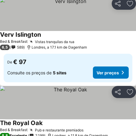
Partilhar
Ad
Verv Islington
Bed & Breakfast
Vistas tranquilas da rua
6,5
589
Londres, a 17.1 km de Dagenham
€ 97
De
Consulte os preços de
5 sites
Ver preços
Partilhar
Ad
The Royal Oak
Bed & Breakfast
Pub e restaurante premiados
8,8
Excelente
2.199
Londres, a 11.8 km de Dagenham