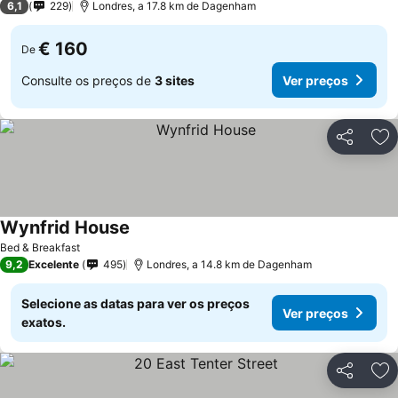
6,1
229
Londres, a 17.8 km de Dagenham
€ 160
De
Consulte os preços de
3 sites
Ver preços
Partilhar
Ad
Wynfrid House
Bed & Breakfast
9,2
Excelente
495
Londres, a 14.8 km de Dagenham
Selecione as datas para ver os preços
Ver preços
exatos.
Partilhar
Ad