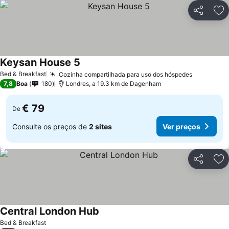
Partilhar
Ad
Keysan House 5
Bed & Breakfast
Cozinha compartilhada para uso dos hóspedes
7,8
Boa
180
Londres, a 19.3 km de Dagenham
€ 79
De
Consulte os preços de
2 sites
Ver preços
Partilhar
Ad
Central London Hub
Bed & Breakfast