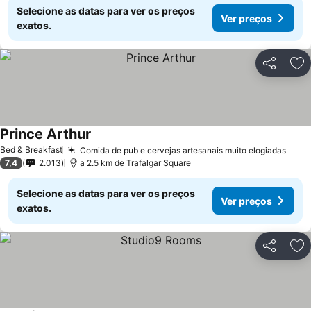
Selecione as datas para ver os preços
Ver preços
exatos.
Partilhar
Ad
Prince Arthur
Bed & Breakfast
Comida de pub e cervejas artesanais muito elogiadas
7,4
2.013
a 2.5 km de Trafalgar Square
Selecione as datas para ver os preços
Ver preços
exatos.
Partilhar
Ad