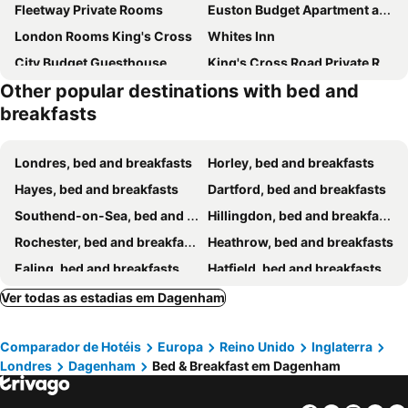
Fleetway Private Rooms
Euston Budget Apartment and Rooms
London Rooms King's Cross
Whites Inn
City Budget Guesthouse
King's Cross Road Private Rooms
Other popular destinations with bed and
Prince Arthur
Keysan House 5
breakfasts
Beautiful rooms in PRIME location!
Melrose House
Stepney Green Comfy Double bed rooms 14
Lovely Triple and Quadruple Rooms in Euston & Square in Central London
Londres, bed and breakfasts
Horley, bed and breakfasts
The Royal Oak
The Ship Inn
Hayes, bed and breakfasts
Dartford, bed and breakfasts
The Griffin Belle Hotel Vauxhall
Wynfrid House
Southend-on-Sea, bed and breakfasts
Hillingdon, bed and breakfasts
264 Pentonville Road
Harlinger Lodge
Rochester, bed and breakfasts
Heathrow, bed and breakfasts
Central London rooms EC1V
The 22
Ealing, bed and breakfasts
Hatfield, bed and breakfasts
Ruxley Rooms
The Hanbury Townhouse
Tunbridge Wells, bed and breakfasts
Bishop's Stortford, bed and breakfasts
Ver todas as estadias em Dagenham
Comfy rooms in Central London
10 Minutes to Central London Vaux
Croydon, bed and breakfasts
Brentwood, bed and breakfasts
69TheGrove
The Grafton Arms Pub & Rooms
Comparador de Hotéis
Europa
Reino Unido
Inglaterra
Harrow, bed and breakfasts
Kingston upon Thames, bed and breakfasts
Lovely Rooms in Camden Town-Central London
Oakley Hotel
Londres
Dagenham
Bed & Breakfast em Dagenham
Hounslow, bed and breakfasts
Richmond-upon-Thames, bed and breakfasts
London Stays Whitechapel
Summerfield Pub & Boutique Rooms
Queenborough, bed and breakfasts
Bushey, bed and breakfasts
Central London Hub
Kennington B & B