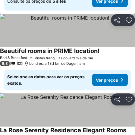
Consulte os preços de
5 sites
Ver preços
Partilhar
Ad
Beautiful rooms in PRIME location!
Bed & Breakfast
Vistas tranquilas do jardim e da rua
6,8
82
Londres, a 13.1 km de Dagenham
Selecione as datas para ver os preços
Ver preços
exatos.
Partilhar
Ad
La Rose Serenity Residence Elegant Rooms