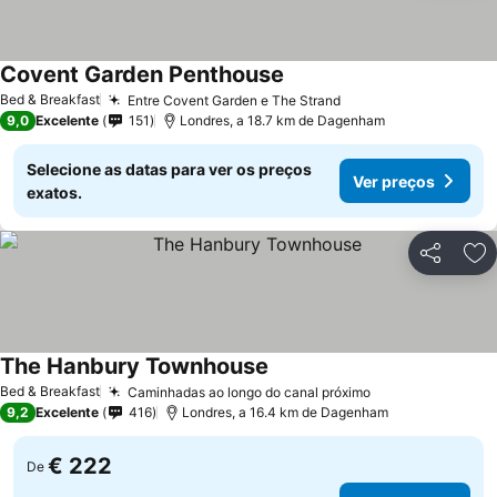
Covent Garden Penthouse
Bed & Breakfast
Entre Covent Garden e The Strand
9,0
Excelente
151
Londres, a 18.7 km de Dagenham
Selecione as datas para ver os preços
Ver preços
exatos.
Partilhar
Ad
The Hanbury Townhouse
Bed & Breakfast
Caminhadas ao longo do canal próximo
9,2
Excelente
416
Londres, a 16.4 km de Dagenham
€ 222
De