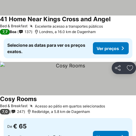
41 Home Near Kings Cross and Angel
Bed & Breakfast
Excelente acesso a transportes públicos
7,7
Boa
137
Londres, a 16.0 km de Dagenham
Selecione as datas para ver os preços
Ver preços
exatos.
Partilhar
Ad
Cosy Rooms
Bed & Breakfast
Acesso ao pátio em quartos selecionados
7,0
247
Redbridge, a 5.8 km de Dagenham
€ 65
De