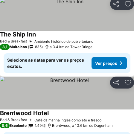
Partilhar
Ad
The Ship Inn
Bed & Breakfast
Ambiente histórico de pub vitoriano
8,1
Muito boa
835
a 3.4 km de Tower Bridge
Selecione as datas para ver os preços
Ver preços
exatos.
Partilhar
Ad
Brentwood Hotel
Bed & Breakfast
Café da manhã inglês completo e fresco
8,6
Excelente
1.494
Brentwood, a 13.6 km de Dagenham