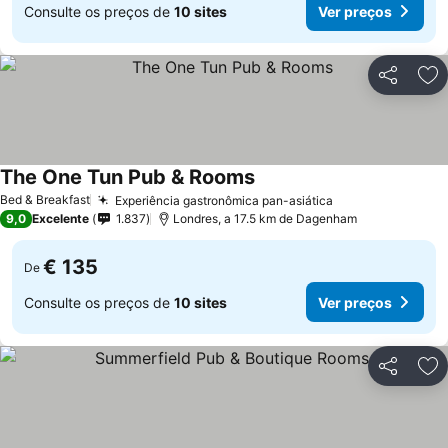
Consulte os preços de
10 sites
Ver preços
Partilhar
Ad
The One Tun Pub & Rooms
Bed & Breakfast
Experiência gastronômica pan-asiática
9,0
Excelente
1.837
Londres, a 17.5 km de Dagenham
€ 135
De
Consulte os preços de
10 sites
Ver preços
Partilhar
Ad