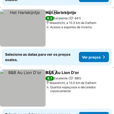
Het Harlekijntje
Partilhar
Adicionar aos favoritos
Ver preços
9,3
Excelente
641
Maastricht, a 15.3 km de Dalhem
Acesso a esportes de inverno
Ver preços
Selecione as datas para ver os preços
Ver preços
exatos.
B&B Au Lion D'or
Partilhar
Adicionar aos favoritos
Ver preço
8,7
Excelente
880
Maastricht, a 15.0 km de Dalhem
Quartos espaçosos e decorados
classicamente