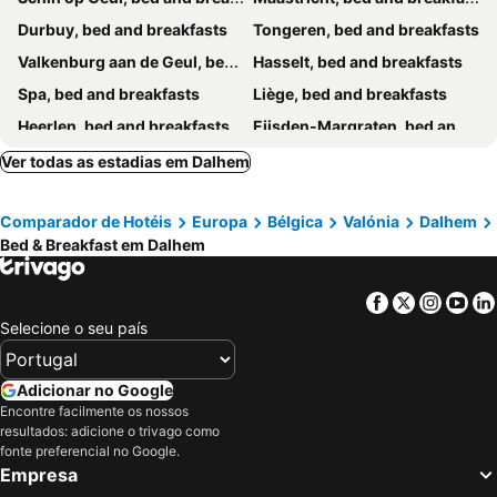
Panorama Sousberg B&B en appartementen
Durbuy, bed and breakfasts
Tongeren, bed and breakfasts
Valkenburg aan de Geul, bed and breakfasts
Hasselt, bed and breakfasts
Spa, bed and breakfasts
Liège, bed and breakfasts
Heerlen, bed and breakfasts
Eijsden-Margraten, bed and breakfasts
Sittard, bed and breakfasts
Dilsen-Stokkem, bed and breakfasts
Ver todas as estadias em Dalhem
Voeren, bed and breakfasts
Heijenrade, bed and breakfasts
Comparador de Hotéis
Europa
Bélgica
Valónia
Dalhem
Heers, bed and breakfasts
Borgloon, bed and breakfasts
Bed & Breakfast em Dalhem
Malmedy, bed and breakfasts
Ohé en Laak, bed and breakfasts
Bütgenbach, bed and breakfasts
Somme-Leuze, bed and breakfasts
Facebook
Twitter
Insta
Yo
Nuth, bed and breakfasts
Stoumont, bed and breakfasts
Selecione o seu país
Maaseik, bed and breakfasts
Vaals, bed and breakfasts
Lanaken, bed and breakfasts
Plombières, bed and breakfasts
Adicionar no Google
Encontre facilmente os nossos
Vijlen, bed and breakfasts
Bilzen, bed and breakfasts
resultados: adicione o trivago como
Ferrières, bed and breakfasts
Zonhoven, bed and breakfasts
fonte preferencial no Google.
Empresa
Waimes, bed and breakfasts
Jalhay, bed and breakfasts