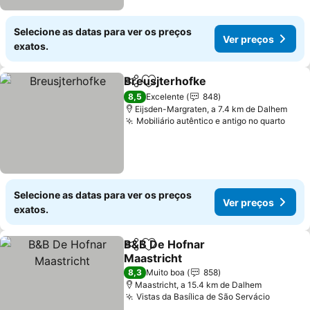
Selecione as datas para ver os preços
Ver preços
exatos.
Breusjterhofke
Partilhar
Adicionar aos favoritos
Ver preços
8,5
Excelente
848
Eijsden-Margraten, a 7.4 km de Dalhem
Mobiliário autêntico e antigo no quarto
Ver 
Selecione as datas para ver os preços
Ver preços
exatos.
B&B De Hofnar
Partilhar
Adicionar aos favoritos
Maastricht
Ver preços
8,3
Muito boa
858
Maastricht, a 15.4 km de Dalhem
Vistas da Basílica de São Servácio
Ver pre