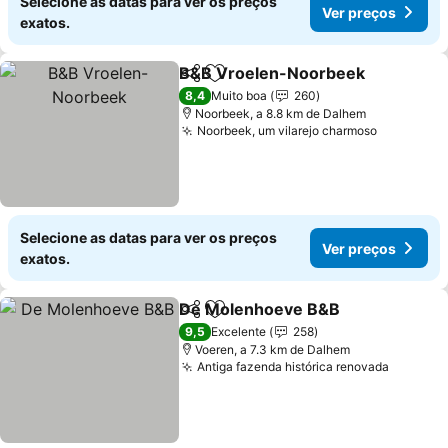
Selecione as datas para ver os preços
Ver preços
exatos.
B&B Vroelen-Noorbeek
Partilhar
Adicionar aos favoritos
Ve
8,4
Muito boa
260
Noorbeek, a 8.8 km de Dalhem
Noorbeek, um vilarejo charmoso
Ver preç
Selecione as datas para ver os preços
Ver preços
exatos.
De Molenhoeve B&B
Partilhar
Adicionar aos favoritos
Ver p
9,5
Excelente
258
Voeren, a 7.3 km de Dalhem
Antiga fazenda histórica renovada
Ver pre