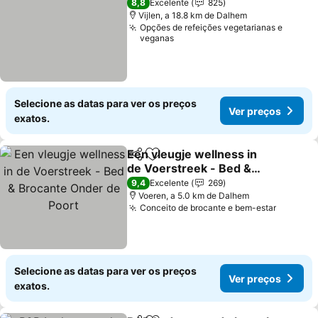
8,8
Excelente
825
Vijlen, a 18.8 km de Dalhem
Opções de refeições vegetarianas e
veganas
Selecione as datas para ver os preços
Ver preços
exatos.
Een vleugje wellness in
Partilhar
Adicionar aos favoritos
de Voerstreek - Bed &
Brocante Onder de Poort
Ver preços
9,4
Excelente
269
Voeren, a 5.0 km de Dalhem
Conceito de brocante e bem-estar
Ver pre
Selecione as datas para ver os preços
Ver preços
exatos.