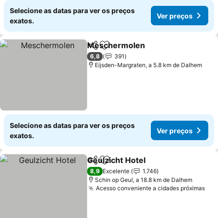
Selecione as datas para ver os preços
Ver preços
exatos.
Meschermolen
Partilhar
Adicionar aos favoritos
Ver preços
6,8
391
Eijsden-Margraten, a 5.8 km de Dalhem
Selecione as datas para ver os preços
Ver preços
exatos.
Geulzicht Hotel
Partilhar
Adicionar aos favoritos
Ver preços
8,9
Excelente
1.746
Schin op Geul, a 18.8 km de Dalhem
Acesso conveniente a cidades próximas
Ver