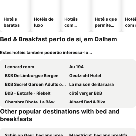
Hotéis
Hotéis de
Hotéis
Hotéis que
Hoté
baratos
luxo
com
permitem
com 
piscinas
animais
Bed & Breakfast perto de si, em Dalhem
Estes hotéis também poderão interessá-lo...
Leonard room
Au 194
B&B De Limburgse Bergen
Geulzicht Hotel
B&B Secret Garden Adults only
La maison de Barbara
B&B - Eetcafe - Riekelt
côté verger B&B
Chambre Dhote, La B&w
Alberti Bed & Bike
Other popular destinations with bed and
B&B The Street Lodge
Maastricht
breakfasts
Chez Hélène Luxury BNB
B&B De Hofnar Maastricht
B&B De Dubbelmolen
Pension de Dael
Schin op Geul, bed and breakfasts
Maastricht, bed and breakfasts