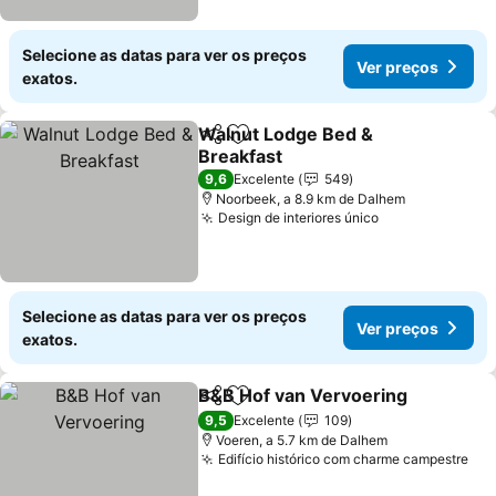
Selecione as datas para ver os preços
Ver preços
exatos.
Walnut Lodge Bed &
Partilhar
Adicionar aos favoritos
Breakfast
Ver preços
9,6
Excelente
549
Noorbeek, a 8.9 km de Dalhem
Design de interiores único
Ver preços
Selecione as datas para ver os preços
Ver preços
exatos.
B&B Hof van Vervoering
Partilhar
Adicionar aos favoritos
Ve
9,5
Excelente
109
Voeren, a 5.7 km de Dalhem
Edifício histórico com charme campestre
Ver