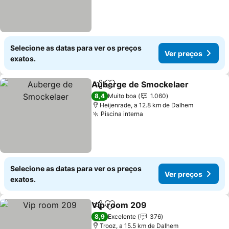
Selecione as datas para ver os preços
Ver preços
exatos.
Auberge de Smockelaer
Partilhar
Adicionar aos favoritos
V
8,4
Muito boa
1.060
Heijenrade, a 12.8 km de Dalhem
Piscina interna
Ver preços
Selecione as datas para ver os preços
Ver preços
exatos.
Vip room 209
Partilhar
Adicionar aos favoritos
Ver preços
8,9
Excelente
376
Trooz, a 15.5 km de Dalhem