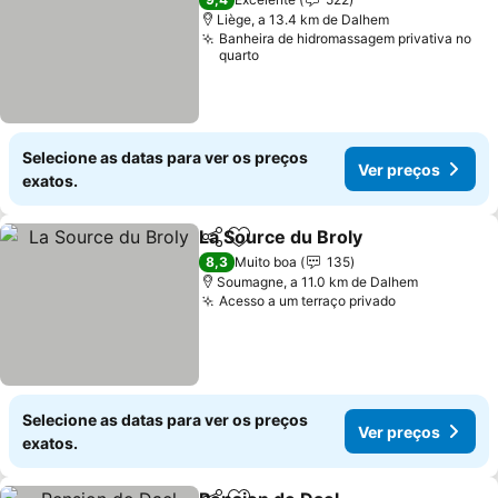
Liège, a 13.4 km de Dalhem
Banheira de hidromassagem privativa no
quarto
Selecione as datas para ver os preços
Ver preços
exatos.
La Source du Broly
Partilhar
Adicionar aos favoritos
Ver pre
8,3
Muito boa
135
Soumagne, a 11.0 km de Dalhem
Acesso a um terraço privado
Ver preços
Selecione as datas para ver os preços
Ver preços
exatos.