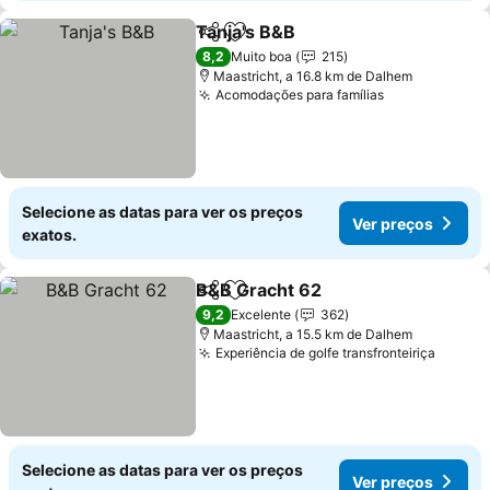
Tanja's B&B
Partilhar
Adicionar aos favoritos
Ver preços
8,2
Muito boa
215
Maastricht, a 16.8 km de Dalhem
Acomodações para famílias
Ver preços
Selecione as datas para ver os preços
Ver preços
exatos.
B&B Gracht 62
Partilhar
Adicionar aos favoritos
Ver preços
9,2
Excelente
362
Maastricht, a 15.5 km de Dalhem
Experiência de golfe transfronteiriça
Ver pr
Selecione as datas para ver os preços
Ver preços