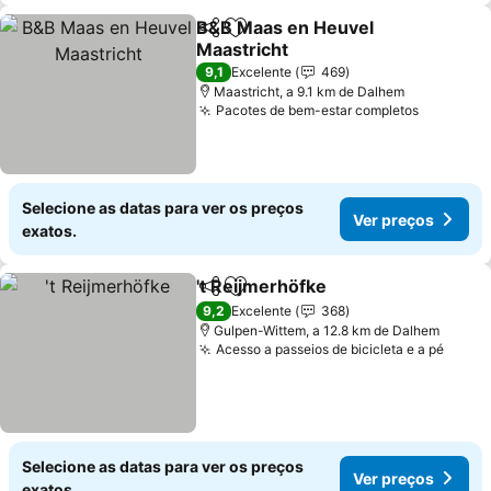
B&B Maas en Heuvel
Partilhar
Adicionar aos favoritos
Maastricht
Ver preços
9,1
Excelente
469
Maastricht, a 9.1 km de Dalhem
Pacotes de bem-estar completos
Ver preç
Selecione as datas para ver os preços
Ver preços
exatos.
't Reijmerhöfke
Partilhar
Adicionar aos favoritos
Ver preços
9,2
Excelente
368
Gulpen-Wittem, a 12.8 km de Dalhem
Acesso a passeios de bicicleta e a pé
Ver p
Selecione as datas para ver os preços
Ver preços
exatos.