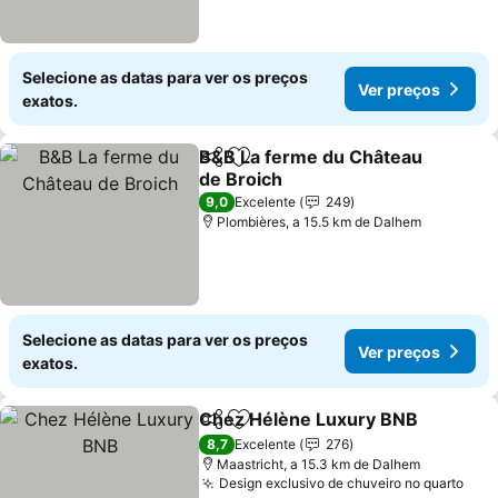
Selecione as datas para ver os preços
Ver preços
exatos.
B&B La ferme du Château
Partilhar
Adicionar aos favoritos
de Broich
Ver preços
9,0
Excelente
249
Plombières, a 15.5 km de Dalhem
Selecione as datas para ver os preços
Ver preços
exatos.
Chez Hélène Luxury BNB
Partilhar
Adicionar aos favoritos
V
8,7
Excelente
276
Maastricht, a 15.3 km de Dalhem
Design exclusivo de chuveiro no quarto
Ver