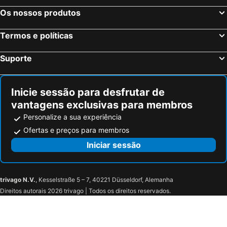
Hulsberg, bed and breakfasts
Gulpen-Wittem, bed and breakfasts
Os nossos produtos
Stavelot, bed and breakfasts
Monschau, bed and breakfasts
Termos e políticas
Verviers, bed and breakfasts
Riemst, bed and breakfasts
Huy, bed and breakfasts
Noorbeek, bed and breakfasts
Suporte
Vielsalm, bed and breakfasts
Trooz, bed and breakfasts
Maasmechelen, bed and breakfasts
Aywaille, bed and breakfasts
Inicie sessão para desfrutar de
vantagens exclusivas para membros
Personalize a sua experiência
Ofertas e preços para membros
Iniciar sessão
trivago N.V.
, Kesselstraße 5 – 7, 40221 Düsseldorf, Alemanha
Direitos autorais 2026 trivago | Todos os direitos reservados.