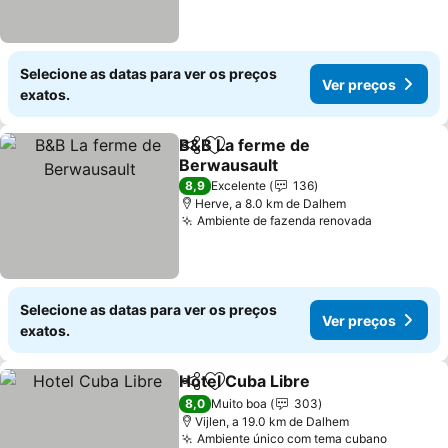
Selecione as datas para ver os preços
Ver preços
exatos.
B&B La ferme de
Partilhar
Adicionar aos favoritos
Berwausault
Ver preços
8,9
Excelente
136
Herve, a 8.0 km de Dalhem
Ambiente de fazenda renovada
Ver preço
Selecione as datas para ver os preços
Ver preços
exatos.
Hotel Cuba Libre
Partilhar
Adicionar aos favoritos
Ver preço
8,0
Muito boa
303
Vijlen, a 19.0 km de Dalhem
Ambiente único com tema cubano
Ver pre