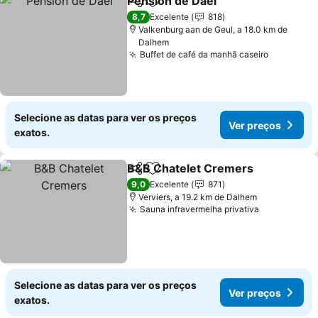
Pension de Dael
Partilhar
Adicionar aos favoritos
Ver preço
8,7
Excelente
818
Valkenburg aan de Geul, a 18.0 km de
Dalhem
Buffet de café da manhã caseiro
Ver preç
Selecione as datas para ver os preços
Ver preços
exatos.
B&B Chatelet Cremers
Partilhar
Adicionar aos favoritos
Ver
9,0
Excelente
871
Verviers, a 19.2 km de Dalhem
Sauna infravermelha privativa
Ver preços
Selecione as datas para ver os preços
Ver preços
exatos.