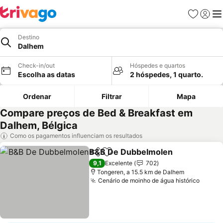
Favoritos
Iniciar
Me
Destino
Dalhem
Check-in/out
Hóspedes e quartos
Escolha as datas
2 hóspedes, 1 quarto.
Ordenar
Filtrar
Mapa
Compare preços de Bed & Breakfast em
Dalhem, Bélgica
Como os pagamentos influenciam os resultados
B&B De Dubbelmolen
Partilhar
Adicionar aos favoritos
Ver 
9,1
Excelente
702
Tongeren, a 15.5 km de Dalhem
Cenário de moinho de água histórico
Ver p