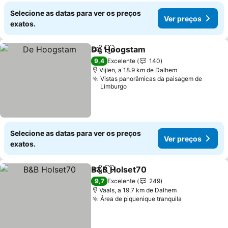
Selecione as datas para ver os preços
Ver preços
exatos.
De Hoogstam
Partilhar
Adicionar aos favoritos
Ver preços
9,4
Excelente
140
Vijlen, a 18.9 km de Dalhem
Vistas panorâmicas da paisagem de
Limburgo
Selecione as datas para ver os preços
Ver preços
exatos.
B&B Holset70
Partilhar
Adicionar aos favoritos
Ver preços
9,7
Excelente
249
Vaals, a 19.7 km de Dalhem
Área de piquenique tranquila
Ver preços