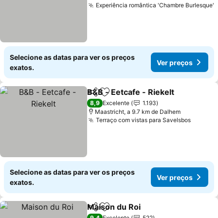
Experiência romântica 'Chambre Burlesque'
V
Selecione as datas para ver os preços
Ver preços
exatos.
B&B - Eetcafe - Riekelt
Partilhar
Adicionar aos favoritos
Ver
8,9
Excelente
1.193
Maastricht, a 9.7 km de Dalhem
Terraço com vistas para Savelsbos
Ver pr
Selecione as datas para ver os preços
Ver preços
exatos.
Maison du Roi
Partilhar
Adicionar aos favoritos
Ver preços
9,4
Excelente
522