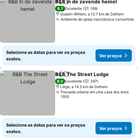
B&B In de zevende hemel
Partilhar
Adicionar aos favoritos
8,7
Excelente
169
Gulpen-Wittem, a 12.7 km de Dalhem
Ambiente de igreja neoclássica convertida
V
Selecione as datas para ver os preços
Ver preços
exatos.
B&B The Street Lodge
Partilhar
Adicionar aos favoritos
Ver
9,2
Excelente
397
Liège, a 14.5 km de Dalhem
Pousada urbana em uma casa dos anos
1950
Selecione as datas para ver os preços
Ver preços
exatos.