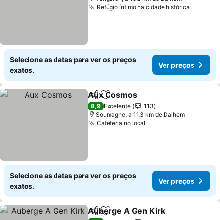
Refúgio íntimo na cidade histórica
Ver pre
Selecione as datas para ver os preços
Ver preços
exatos.
Aux Cosmos
Partilhar
Adicionar aos favoritos
Ver preços
8,9
Excelente
113
Soumagne, a 11.3 km de Dalhem
Cafeteria no local
Ver preços
Selecione as datas para ver os preços
Ver preços
exatos.
Auberge A Gen Kirk
Partilhar
Adicionar aos favoritos
Ver p