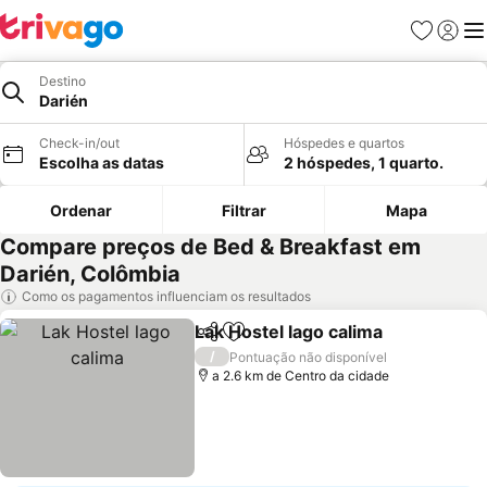
Favoritos
Iniciar
Me
Destino
Darién
Check-in/out
Hóspedes e quartos
Escolha as datas
2 hóspedes, 1 quarto.
Ordenar
Filtrar
Mapa
Compare preços de Bed & Breakfast em
Darién, Colômbia
Como os pagamentos influenciam os resultados
Lak Hostel lago calima
Partilhar
Adicionar aos favoritos
Ver 
/
Pontuação não disponível
a 2.6 km de Centro da cidade