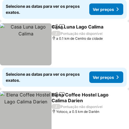
Selecione as datas para ver os preços
Ver preços
exatos.
Casa Luna Lago Calima
Partilhar
Adicionar aos favoritos
Ver
/
Pontuação não disponível
a 0.1 km de Centro da cidade
Selecione as datas para ver os preços
Ver preços
exatos.
Elena Coffee Hostel Lago
Partilhar
Adicionar aos favoritos
Calima Darien
Ver preços
/
Pontuação não disponível
Yotoco, a 0.5 km de Darién