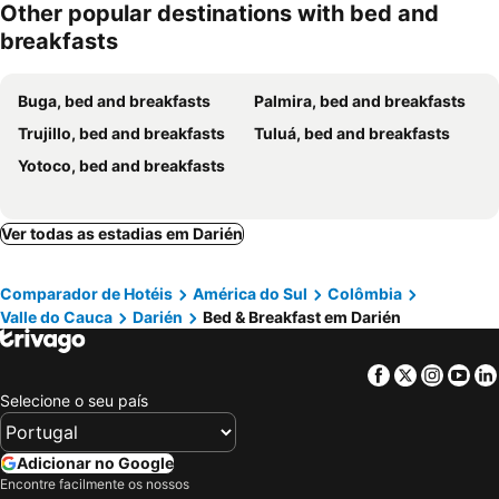
Other popular destinations with bed and
breakfasts
Buga, bed and breakfasts
Palmira, bed and breakfasts
Trujillo, bed and breakfasts
Tuluá, bed and breakfasts
Yotoco, bed and breakfasts
Ver todas as estadias em Darién
Comparador de Hotéis
América do Sul
Colômbia
Valle do Cauca
Darién
Bed & Breakfast em Darién
Facebook
Twitter
Insta
Yo
Selecione o seu país
Adicionar no Google
Encontre facilmente os nossos