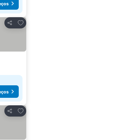
eços
Adicionar aos favoritos
Partilhar
eços
Adicionar aos favoritos
Partilhar