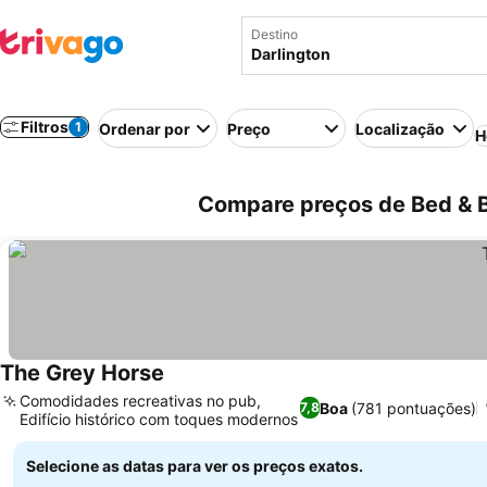
Destino
Filtros
1
Ordenar por
Preço
Localização
H
Compare preços de Bed & B
The Grey Horse
Comodidades recreativas no pub,
Boa
(781 pontuações)
7,8
Edifício histórico com toques modernos
Selecione as datas para ver os preços exatos.