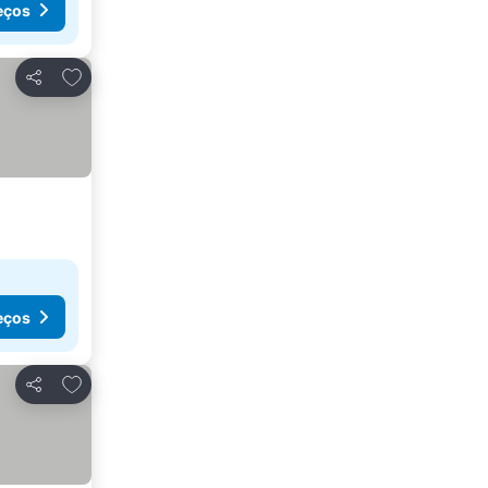
eços
Adicionar aos favoritos
Partilhar
eços
Adicionar aos favoritos
Partilhar