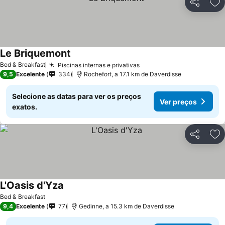
Partilhar
Ad
Le Briquemont
Ver preços
Bed & Breakfast
Piscinas internas e privativas
Ver preços
9,5
Excelente
334
Rochefort, a 17.1 km de Daverdisse
Selecione as datas para ver os preços
Ver preços
exatos.
Partilhar
Ad
L'Oasis d'Yza
Ver preços
Bed & Breakfast
9,4
Excelente
77
Gedinne, a 15.3 km de Daverdisse