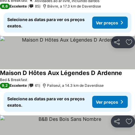
Bed & Breakfast
Atividades ao ar livre, incluindo dardos
Ver preços
8,6
Excelente
85
Bièvre, a 17.3 km de Daverdisse
Selecione as datas para ver os preços
Ver preços
exatos.
Partilhar
Ad
Maison D Hôtes Aux Légendes D Ardenne
Ver p
Bed & Breakfast
9,2
Excelente
61
Paliseul, a 14.3 km de Daverdisse
Selecione as datas para ver os preços
Ver preços
exatos.
Partilhar
Ad