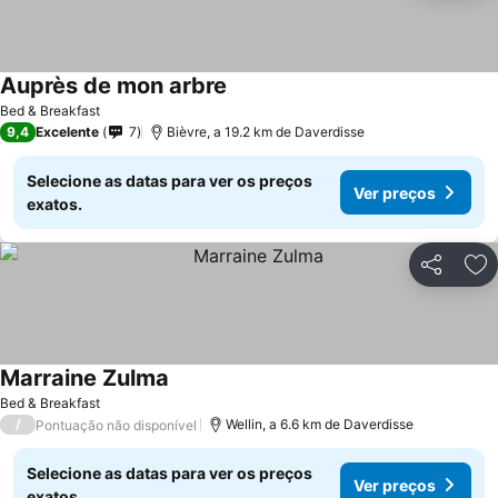
Auprès de mon arbre
Ver preços
Bed & Breakfast
9,4
Excelente
7
Bièvre, a 19.2 km de Daverdisse
Selecione as datas para ver os preços
Ver preços
exatos.
Partilhar
Ad
Marraine Zulma
Ver preços
Bed & Breakfast
/
Wellin, a 6.6 km de Daverdisse
Pontuação não disponível
Selecione as datas para ver os preços
Ver preços
exatos.