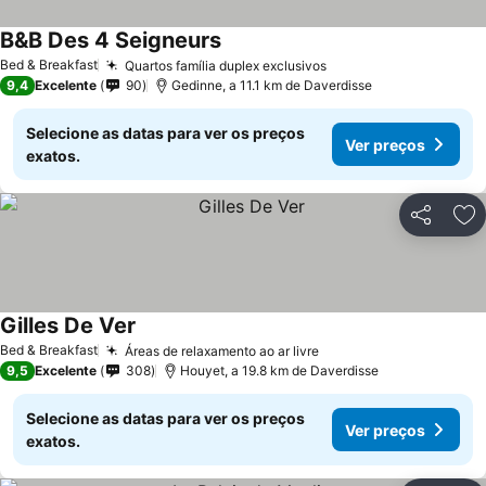
B&B Des 4 Seigneurs
Ver preços
Bed & Breakfast
Quartos família duplex exclusivos
Ver preços
9,4
Excelente
90
Gedinne, a 11.1 km de Daverdisse
Selecione as datas para ver os preços
Ver preços
exatos.
Partilhar
Ad
Gilles De Ver
Ver preços
Bed & Breakfast
Áreas de relaxamento ao ar livre
Ver preços
9,5
Excelente
308
Houyet, a 19.8 km de Daverdisse
Selecione as datas para ver os preços
Ver preços
exatos.