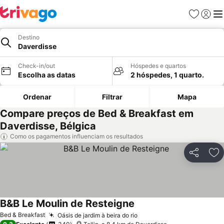
Favoritos
Iniciar
Me
Destino
Daverdisse
Check-in/out
Hóspedes e quartos
Escolha as datas
2 hóspedes, 1 quarto.
Ordenar
Filtrar
Mapa
Compare preços de Bed & Breakfast em
Daverdisse, Bélgica
Como os pagamentos influenciam os resultados
Partilhar
Ad
B&B Le Moulin de Resteigne
Ver preços
Bed & Breakfast
Oásis de jardim à beira do rio
Ver preços