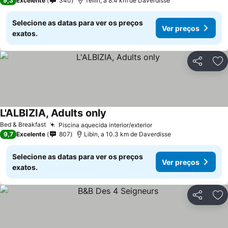
9,3
Excelente
340
Tellin, a 8.4 km de Daverdisse
Selecione as datas para ver os preços
Ver preços
exatos.
Partilhar
Ad
L'ALBIZIA, Adults only
Ver preços
Bed & Breakfast
Piscina aquecida interior/exterior
Ver preços
9,7
Excelente
807
Libin, a 10.3 km de Daverdisse
Selecione as datas para ver os preços
Ver preços
exatos.
Partilhar
Ad