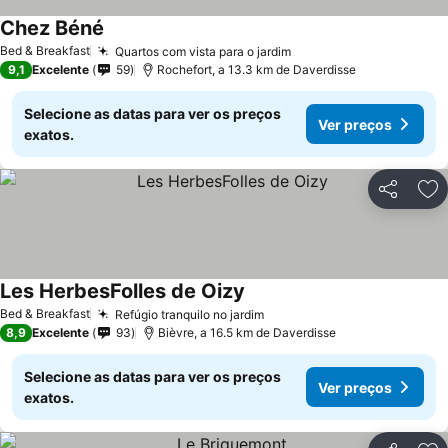
Chez Béné
Ver preços
Bed & Breakfast
Quartos com vista para o jardim
Ver preços
9,1
Excelente
59
Rochefort, a 13.3 km de Daverdisse
Selecione as datas para ver os preços
Ver preços
exatos.
Partilhar
Ad
Les HerbesFolles de Oizy
Ver preços
Bed & Breakfast
Refúgio tranquilo no jardim
Ver preços
8,9
Excelente
93
Bièvre, a 16.5 km de Daverdisse
Selecione as datas para ver os preços
Ver preços
exatos.