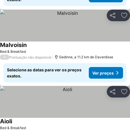
Partilhar
Ad
Malvoisin
Ver preços
Bed & Breakfast
/
Gedinne, a 11.2 km de Daverdisse
Pontuação não disponível
Selecione as datas para ver os preços
Ver preços
exatos.
Partilhar
Ad
Aioli
Ver preços
Bed & Breakfast