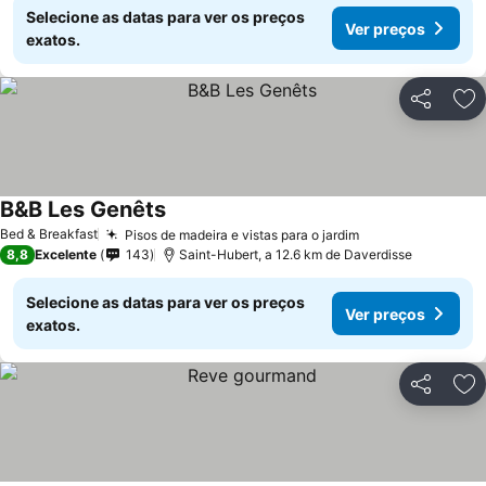
Selecione as datas para ver os preços
Ver preços
exatos.
Partilhar
Ad
B&B Les Genêts
Ver preços
Bed & Breakfast
Pisos de madeira e vistas para o jardim
Ver preços
8,8
Excelente
143
Saint-Hubert, a 12.6 km de Daverdisse
Selecione as datas para ver os preços
Ver preços
exatos.
Partilhar
Ad