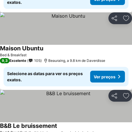
exatos.
Partilhar
Ad
Maison Ubuntu
Ver preços
Bed & Breakfast
9,3
Excelente
105
Beauraing, a 9.8 km de Daverdisse
Selecione as datas para ver os preços
Ver preços
exatos.
Partilhar
Ad
B&B Le bruissement
Ver preços