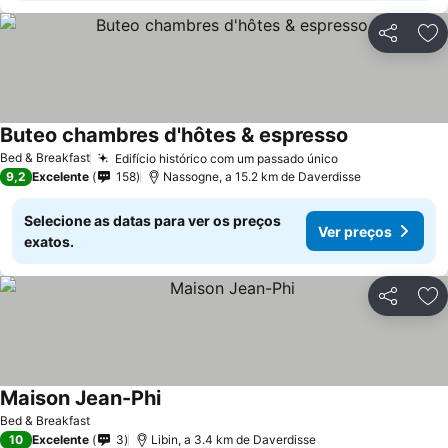
Partilhar
Ad
Buteo chambres d'hôtes & espresso
Ver preços
Bed & Breakfast
Edifício histórico com um passado único
Ver preços
9,2
Excelente
158
Nassogne, a 15.2 km de Daverdisse
Selecione as datas para ver os preços
Ver preços
exatos.
Partilhar
Ad
Maison Jean-Phi
Ver preços
Bed & Breakfast
10
Excelente
3
Libin, a 3.4 km de Daverdisse