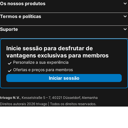
Assesse, bed and breakfasts
Hastière, bed and breakfasts
Os nossos produtos
Onhaye, bed and breakfasts
Remilly-les-Pothées, bed and breakfasts
Termos e políticas
Houyet, bed and breakfasts
Léglise, bed and breakfasts
Hotton, bed and breakfasts
Fagnon, bed and breakfasts
Suporte
Floing, bed and breakfasts
Sedan, bed and breakfasts
Paliseul, bed and breakfasts
Florenville, bed and breakfasts
Inicie sessão para desfrutar de
vantagens exclusivas para membros
Personalize a sua experiência
Ofertas e preços para membros
Iniciar sessão
trivago N.V.
, Kesselstraße 5 – 7, 40221 Düsseldorf, Alemanha
Direitos autorais 2026 trivago | Todos os direitos reservados.