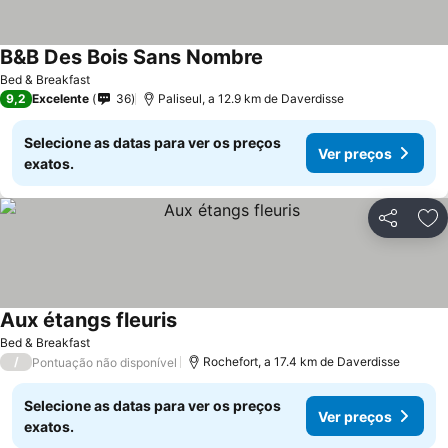
B&B Des Bois Sans Nombre
Ver preços
Bed & Breakfast
9,2
Excelente
36
Paliseul, a 12.9 km de Daverdisse
Selecione as datas para ver os preços
Ver preços
exatos.
Partilhar
Ad
Aux étangs fleuris
Ver preços
Bed & Breakfast
/
Rochefort, a 17.4 km de Daverdisse
Pontuação não disponível
Selecione as datas para ver os preços
Ver preços
exatos.