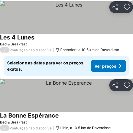
Partilhar
Ad
Les 4 Lunes
Ver preços
Bed & Breakfast
/
Rochefort, a 10.6 km de Daverdisse
Pontuação não disponível
Selecione as datas para ver os preços
Ver preços
exatos.
Partilhar
Ad
La Bonne Espérance
Ver preços
Bed & Breakfast
/
Libin, a 10.5 km de Daverdisse
Pontuação não disponível