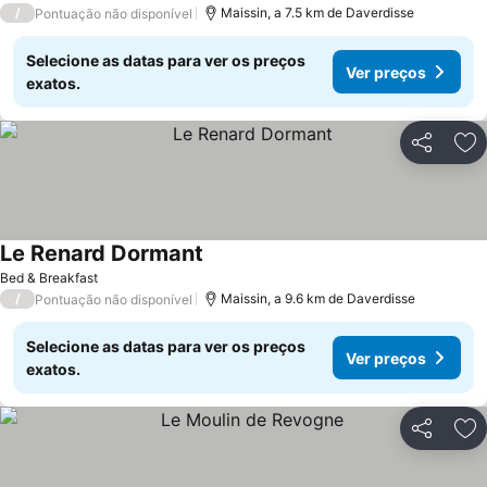
/
Maissin, a 7.5 km de Daverdisse
Pontuação não disponível
Selecione as datas para ver os preços
Ver preços
exatos.
Partilhar
Ad
Le Renard Dormant
Ver preços
Bed & Breakfast
/
Maissin, a 9.6 km de Daverdisse
Pontuação não disponível
Selecione as datas para ver os preços
Ver preços
exatos.
Partilhar
Ad