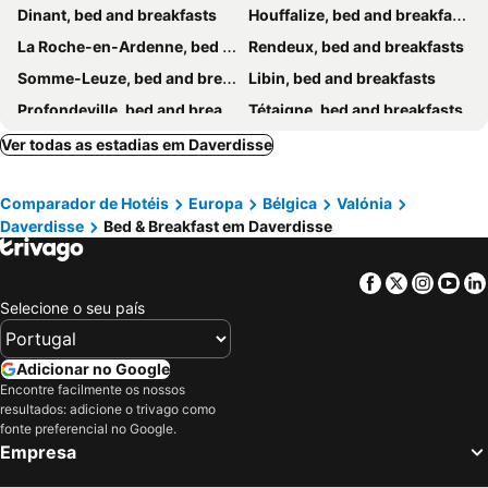
Dinant, bed and breakfasts
Houffalize, bed and breakfasts
La Roche-en-Ardenne, bed and breakfasts
Rendeux, bed and breakfasts
Somme-Leuze, bed and breakfasts
Libin, bed and breakfasts
Profondeville, bed and breakfasts
Tétaigne, bed and breakfasts
Charleville-Mézières, bed and breakfasts
Bièvre, bed and breakfasts
Ver todas as estadias em Daverdisse
Neufchâteau, bed and breakfasts
Rochefort, bed and breakfasts
Comparador de Hotéis
Europa
Bélgica
Valónia
Marche-en-Famenne, bed and breakfasts
Philippeville, bed and breakfasts
Daverdisse
Bed & Breakfast em Daverdisse
Erezée, bed and breakfasts
Couvin, bed and breakfasts
Gedinne, bed and breakfasts
Haybes, bed and breakfasts
Facebook
Twitter
Insta
Yo
Rancennes, bed and breakfasts
Nassogne, bed and breakfasts
Selecione o seu país
Beauraing, bed and breakfasts
Tellin, bed and breakfasts
Ciney, bed and breakfasts
Yvoir, bed and breakfasts
Adicionar no Google
Encontre facilmente os nossos
Anhée, bed and breakfasts
Sainte-Ode, bed and breakfasts
resultados: adicione o trivago como
Vresse-sur-Semois, bed and breakfasts
Nadrin, bed and breakfasts
fonte preferencial no Google.
Empresa
Rochehaut, bed and breakfasts
Saint-Hubert, bed and breakfasts