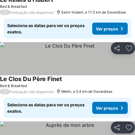
Ver preços
Bed & Breakfast
/
Saint-Hubert, a 17.3 km de Daverdisse
Pontuação não disponível
Selecione as datas para ver os preços
Ver preços
exatos.
Partilhar
Ad
Le Clos Du Père Finet
Ver preços
Bed & Breakfast
/
Wellin, a 5.4 km de Daverdisse
Pontuação não disponível
Selecione as datas para ver os preços
Ver preços
exatos.
Partilhar
Ad