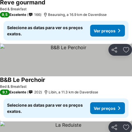
Reve gourmand
Ver preços
Bed & Breakfast
9,5
Excelente
166
Beauraing, a 16.9 km de Daverdisse
Selecione as datas para ver os preços
Ver preços
exatos.
Partilhar
Ad
B&B Le Perchoir
Ver preços
Bed & Breakfast
9,1
Excelente
202
Libin, a 11.3 km de Daverdisse
Selecione as datas para ver os preços
Ver preços
exatos.
Partilhar
Ad