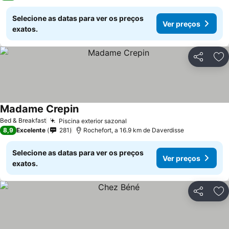
Selecione as datas para ver os preços
Ver preços
exatos.
Partilhar
Ad
Madame Crepin
Ver preços
Bed & Breakfast
Piscina exterior sazonal
Ver preços
8,9
Excelente
281
Rochefort, a 16.9 km de Daverdisse
Selecione as datas para ver os preços
Ver preços
exatos.
Partilhar
Ad