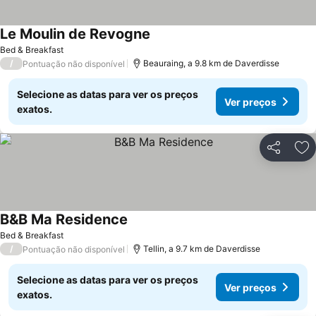
Le Moulin de Revogne
Ver preços
Bed & Breakfast
/
Beauraing, a 9.8 km de Daverdisse
Pontuação não disponível
Selecione as datas para ver os preços
Ver preços
exatos.
Partilhar
Ad
B&B Ma Residence
Ver preços
Bed & Breakfast
/
Tellin, a 9.7 km de Daverdisse
Pontuação não disponível
Selecione as datas para ver os preços
Ver preços
exatos.