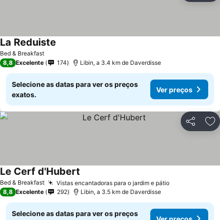
La Reduiste
Ver preços
Bed & Breakfast
8,8
Excelente
174
Libin, a 3.4 km de Daverdisse
Selecione as datas para ver os preços
Ver preços
exatos.
Partilhar
Ad
Le Cerf d'Hubert
Ver preços
Bed & Breakfast
Vistas encantadoras para o jardim e pátio
Ver preços
8,8
Excelente
292
Libin, a 3.5 km de Daverdisse
Selecione as datas para ver os preços
Ver preços