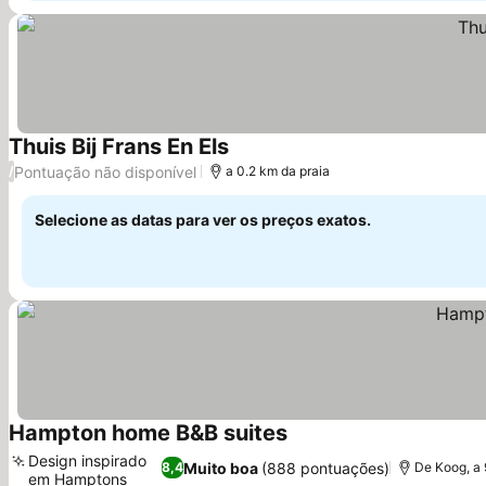
Thuis Bij Frans En Els
Ver preços
Pontuação não disponível
/
a 0.2 km da praia
Selecione as datas para ver os preços exatos.
Hampton home B&B suites
Ver preços
Design inspirado
Muito boa
(888 pontuações)
8,4
De Koog, a
em Hamptons