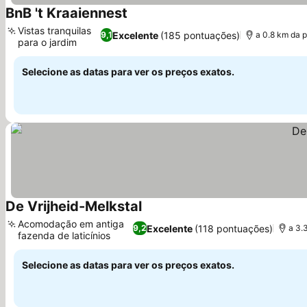
BnB 't Kraaiennest
Ver preços
Vistas tranquilas
Excelente
(185 pontuações)
9,1
a 0.8 km da p
para o jardim
Ver preços
Selecione as datas para ver os preços exatos.
De Vrijheid-Melkstal
Ver preços
Acomodação em antiga
Excelente
(118 pontuações)
9,2
a 3.
fazenda de laticínios
Ver preços
Selecione as datas para ver os preços exatos.