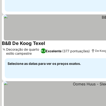
B&B De Koog Texel
Ver preços
Decoração de quarto
Excelente
(377 pontuações)
9,2
De Koog
estilo campestre
Ver preços
Selecione as datas para ver os preços exatos.