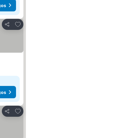
ços
Adicionar aos favoritos
Partilhar
ços
Adicionar aos favoritos
Partilhar