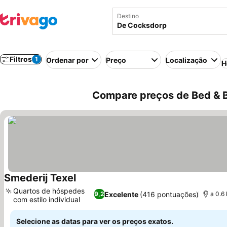
Destino
Filtros
1
Ordenar por
Preço
Localização
H
Compare preços de Bed & 
Smederij Texel
Ver preços
Quartos de hóspedes
Excelente
(416 pontuações)
9,2
a 0.6
com estilo individual
Ver preços
Selecione as datas para ver os preços exatos.