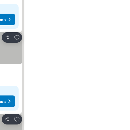
ços
Adicionar aos favoritos
Partilhar
ços
Adicionar aos favoritos
Partilhar