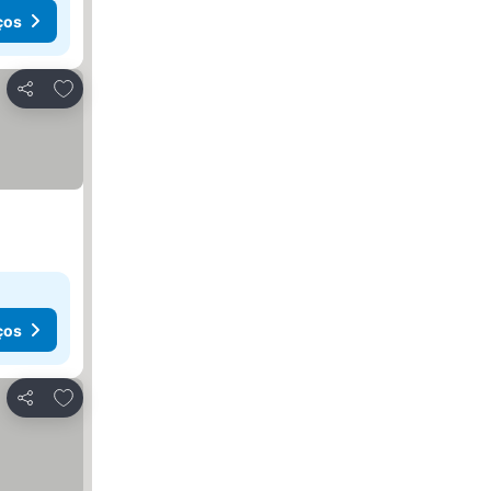
ços
Adicionar aos favoritos
Partilhar
ços
Adicionar aos favoritos
Partilhar