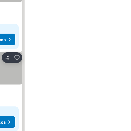
ços
Adicionar aos favoritos
Partilhar
ços