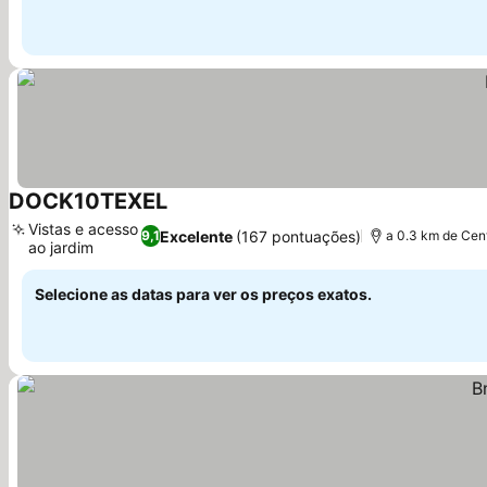
DOCK10TEXEL
Ver preços
Vistas e acesso
Excelente
(167 pontuações)
9,1
a 0.3 km de Cen
ao jardim
Ver preços
Selecione as datas para ver os preços exatos.