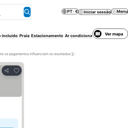
PT · €
Menu
Iniciar sessão
.
Ver mapa
 incluído
Praia
Estacionamento
Ar condicionado
Piscina
Wi-fi
o os pagamentos influenciam os resultados
Adicionar aos favoritos
Partilhar