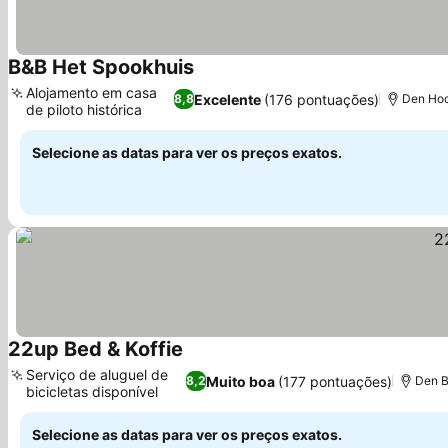
B&B Het Spookhuis
Ver preços
Alojamento em casa
Excelente
(176 pontuações)
8,8
Den Hoo
de piloto histórica
Ver preços
Selecione as datas para ver os preços exatos.
22up Bed & Koffie
Ver preços
Serviço de aluguel de
Muito boa
(177 pontuações)
8,2
Den B
bicicletas disponível
Ver preços
Selecione as datas para ver os preços exatos.