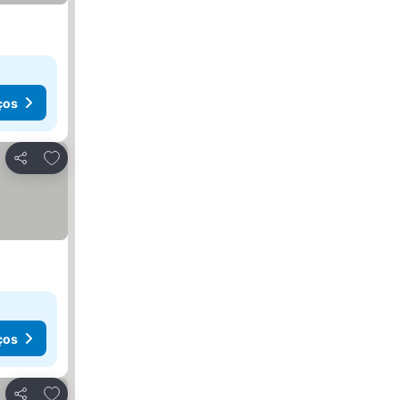
ços
Adicionar aos favoritos
Partilhar
ços
Adicionar aos favoritos