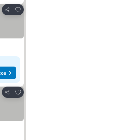
Adicionar aos favoritos
Partilhar
ços
Adicionar aos favoritos
Partilhar