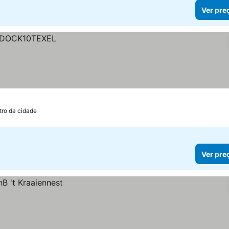
Ver pre
tro da cidade
Ver pre