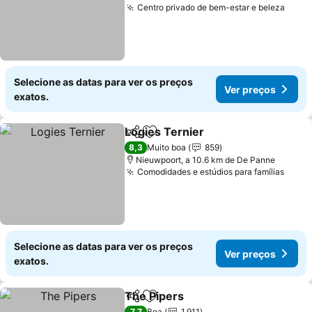
Centro privado de bem-estar e beleza
Ver 
Selecione as datas para ver os preços
Ver preços
exatos.
Logies Ternier
Partilhar
Adicionar aos favoritos
Ver preços
8,3
Muito boa
859
Nieuwpoort, a 10.6 km de De Panne
Comodidades e estúdios para famílias
Ver 
Selecione as datas para ver os preços
Ver preços
exatos.
The Pipers
Partilhar
Adicionar aos favoritos
Ver preços
7,7
Boa
1.911