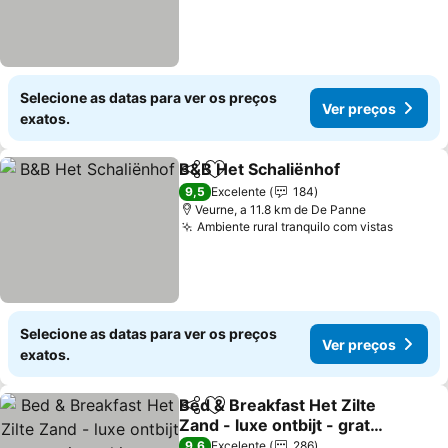
Selecione as datas para ver os preços
Ver preços
exatos.
B&B Het Schaliënhof
Partilhar
Adicionar aos favoritos
Ver p
9,5
Excelente
184
Veurne, a 11.8 km de De Panne
Ambiente rural tranquilo com vistas
Ver pr
Selecione as datas para ver os preços
Ver preços
exatos.
Bed & Breakfast Het Zilte
Partilhar
Adicionar aos favoritos
Zand - luxe ontbijt - gratis
parking - Westende
Ver preços
9,6
Excelente
286