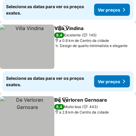
Selecione as datas para ver os preços
Ver preços
exatos.
Villa Vindina
Partilhar
Adicionar aos favoritos
Ver preços
8,4
Excelente
145
a 0.6 km de Centro da cidade
Design de quarto minimalista e elegante
Ver
Selecione as datas para ver os preços
Ver preços
exatos.
De Verloren Gernoare
Partilhar
Adicionar aos favoritos
Ver
8,4
Muito boa
443
a 2.8 km de Centro da cidade