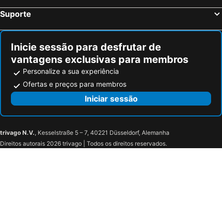
Saint-Sylvestre-Cappel, bed and breakfasts
Zonnebeke, bed and breakfasts
Suporte
Saint-Folquin, bed and breakfasts
Vleteren, bed and breakfasts
Blendecques, bed and breakfasts
Audruicq, bed and breakfasts
Inicie sessão para desfrutar de
vantagens exclusivas para membros
Personalize a sua experiência
Ofertas e preços para membros
Iniciar sessão
trivago N.V.
, Kesselstraße 5 – 7, 40221 Düsseldorf, Alemanha
Direitos autorais 2026 trivago | Todos os direitos reservados.