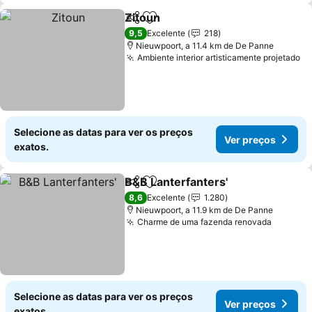
Zitoun
Partilhar
Adicionar aos favoritos
Ver preços
9,5
Excelente
218
Nieuwpoort, a 11.4 km de De Panne
Ambiente interior artisticamente projetado
Ve
Selecione as datas para ver os preços
Ver preços
exatos.
B&B Lanterfanters'
Partilhar
Adicionar aos favoritos
Ver pre
8,6
Excelente
1.280
Nieuwpoort, a 11.9 km de De Panne
Charme de uma fazenda renovada
Ver pre
Selecione as datas para ver os preços
Ver preços
exatos.