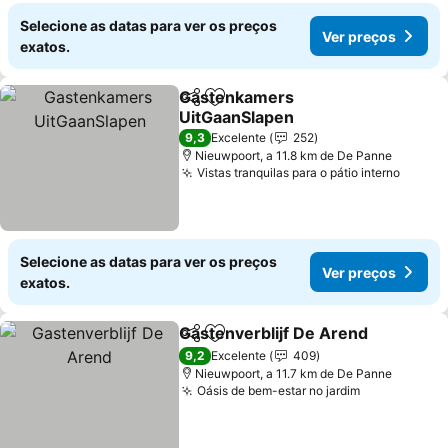
Selecione as datas para ver os preços
Ver preços
exatos.
Gastenkamers
Partilhar
Adicionar aos favoritos
UitGaanSlapen
Ver preços
9,3
Excelente
252
Nieuwpoort, a 11.8 km de De Panne
Vistas tranquilas para o pátio interno
Ver p
Selecione as datas para ver os preços
Ver preços
exatos.
Gastenverblijf De Arend
Partilhar
Adicionar aos favoritos
Ve
9,2
Excelente
409
Nieuwpoort, a 11.7 km de De Panne
Oásis de bem-estar no jardim
Ver preços