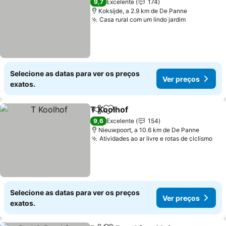
9,7
Excelente
174
Koksijde, a 2.9 km de De Panne
Casa rural com um lindo jardim
Ver preço
Selecione as datas para ver os preços
Ver preços
exatos.
T Koolhof
Partilhar
Adicionar aos favoritos
Ver preços
9,6
Excelente
154
Nieuwpoort, a 10.6 km de De Panne
Atividades ao ar livre e rotas de ciclismo
Ver
Selecione as datas para ver os preços
Ver preços
exatos.