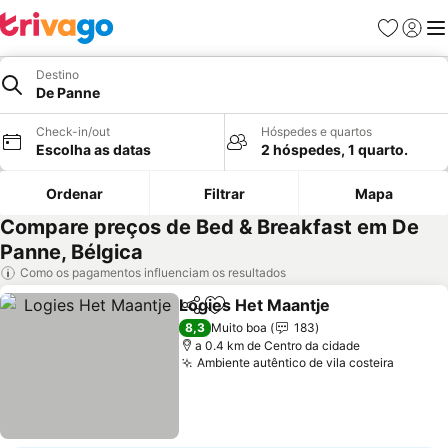
Favoritos
Iniciar
Me
Destino
De Panne
Check-in/out
Hóspedes e quartos
Escolha as datas
2 hóspedes, 1 quarto.
Ordenar
Filtrar
Mapa
Compare preços de Bed & Breakfast em De
Panne, Bélgica
Como os pagamentos influenciam os resultados
Logies Het Maantje
Partilhar
Adicionar aos favoritos
Ver pr
8,3
Muito boa
183
a 0.4 km de Centro da cidade
Ambiente autêntico de vila costeira
Ver pr