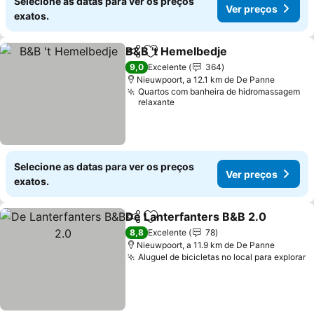
Selecione as datas para ver os preços
Ver preços
exatos.
B&B 't Hemelbedje
Partilhar
Adicionar aos favoritos
Ver pre
9,0
Excelente
364
Nieuwpoort, a 12.1 km de De Panne
Quartos com banheira de hidromassagem
relaxante
Selecione as datas para ver os preços
Ver preços
exatos.
De Lanterfanters B&B 2.0
Partilhar
Adicionar aos favoritos
8,8
Excelente
78
Nieuwpoort, a 11.9 km de De Panne
Aluguel de bicicletas no local para explorar
V