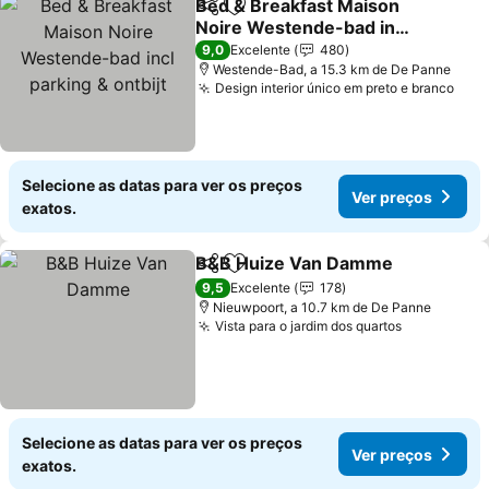
Bed & Breakfast Maison
Partilhar
Adicionar aos favoritos
Noire Westende-bad incl
parking & ontbijt
Ver preços
9,0
Excelente
480
Westende-Bad, a 15.3 km de De Panne
Design interior único em preto e branco
Ver 
Selecione as datas para ver os preços
Ver preços
exatos.
B&B Huize Van Damme
Partilhar
Adicionar aos favoritos
Ver
9,5
Excelente
178
Nieuwpoort, a 10.7 km de De Panne
Vista para o jardim dos quartos
Ver preço
Selecione as datas para ver os preços
Ver preços
exatos.