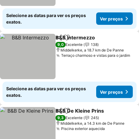
Selecione as datas para ver os preços
Ver preços
exatos.
B&B Intermezzo
Partilhar
Adicionar aos favoritos
Ver preço
9,0
Excelente
138
Middelkerke, a 18.7 km de De Panne
Terraço charmoso e vistas para o jardim
Ver
Selecione as datas para ver os preços
Ver preços
exatos.
B&B De Kleine Prins
Partilhar
Adicionar aos favoritos
Ver pr
9,3
Excelente
245
Middelkerke, a 14.3 km de De Panne
Piscina exterior aquecida
Ver preços