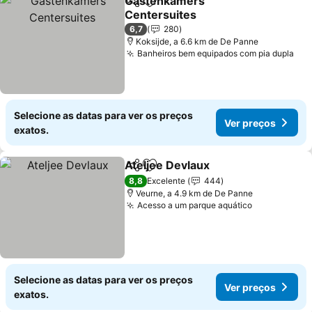
Gastenkamers
Partilhar
Adicionar aos favoritos
Centersuites
Ver preços
6,7
280
Koksijde, a 6.6 km de De Panne
Banheiros bem equipados com pia dupla
Ver
Selecione as datas para ver os preços
Ver preços
exatos.
Ateljee Devlaux
Partilhar
Adicionar aos favoritos
Ver preços
8,8
Excelente
444
Veurne, a 4.9 km de De Panne
Acesso a um parque aquático
Ver preços
Selecione as datas para ver os preços
Ver preços
exatos.