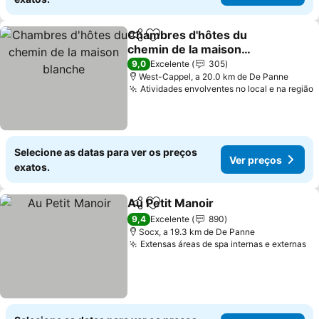
Chambres d'hôtes du
Partilhar
Adicionar aos favoritos
chemin de la maison
blanche
Ver preços
9,0
Excelente
305
West-Cappel, a 20.0 km de De Panne
Atividades envolventes no local e na região
V
Selecione as datas para ver os preços
Ver preços
exatos.
Au Petit Manoir
Partilhar
Adicionar aos favoritos
Ver preços
9,4
Excelente
890
Socx, a 19.3 km de De Panne
Extensas áreas de spa internas e externas
Ve