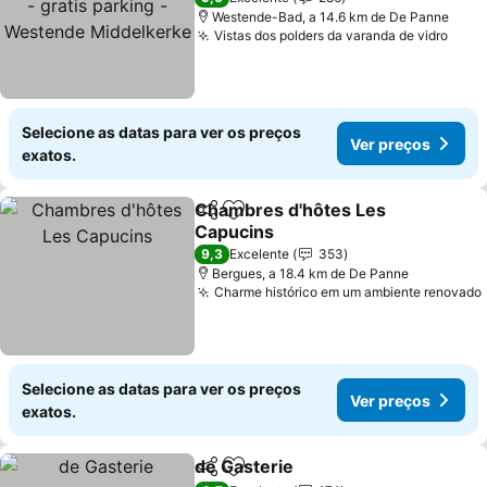
Middelkerke
Westende-Bad, a 14.6 km de De Panne
Vistas dos polders da varanda de vidro
Ver 
Selecione as datas para ver os preços
Ver preços
exatos.
Chambres d'hôtes Les
Partilhar
Adicionar aos favoritos
Capucins
Ver preços
9,3
Excelente
353
Bergues, a 18.4 km de De Panne
Charme histórico em um ambiente renovado
Selecione as datas para ver os preços
Ver preços
exatos.
de Gasterie
Partilhar
Adicionar aos favoritos
Ver preços