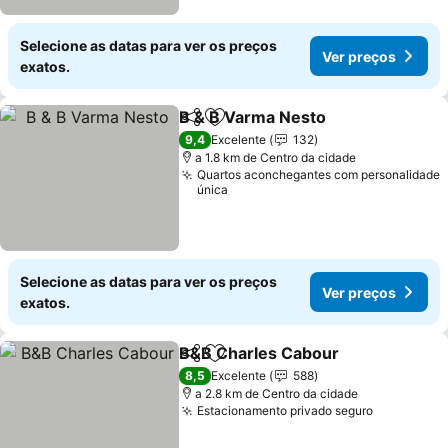
Selecione as datas para ver os preços
Ver preços
exatos.
B & B Varma Nesto
Partilhar
Adicionar aos favoritos
Ver pre
9,4
Excelente
132
a 1.8 km de Centro da cidade
Quartos aconchegantes com personalidade
única
Selecione as datas para ver os preços
Ver preços
exatos.
B&B Charles Cabour
Partilhar
Adicionar aos favoritos
Ver p
8,5
Excelente
588
a 2.8 km de Centro da cidade
Estacionamento privado seguro
Ver preço