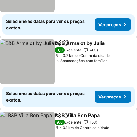
Selecione as datas para ver os preços
Ver preços
exatos.
B&B Armalot by Julia
Partilhar
Adicionar aos favoritos
Ver p
9,0
Excelente
463
a 0.7 km de Centro da cidade
Acomodações para famílias
Ver preços
Selecione as datas para ver os preços
Ver preços
exatos.
B&B Villa Bon Papa
Partilhar
Adicionar aos favoritos
Ver pre
9,6
Excelente
153
a 0.1 km de Centro da cidade