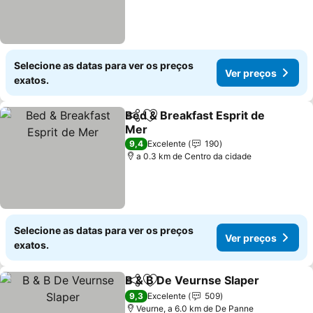
Selecione as datas para ver os preços
Ver preços
exatos.
Bed & Breakfast Esprit de
Partilhar
Adicionar aos favoritos
Mer
Ver preços
9,4
Excelente
190
a 0.3 km de Centro da cidade
Selecione as datas para ver os preços
Ver preços
exatos.
B & B De Veurnse Slaper
Partilhar
Adicionar aos favoritos
V
9,3
Excelente
509
Veurne, a 6.0 km de De Panne