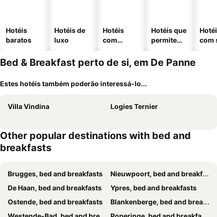
Hotéis
Hotéis de
Hotéis
Hotéis que
Hoté
baratos
luxo
com
permitem
com 
piscinas
animais
Bed & Breakfast perto de si, em De Panne
Estes hotéis também poderão interessá-lo...
Villa Vindina
Logies Ternier
Other popular destinations with bed and
breakfasts
Brugges, bed and breakfasts
Nieuwpoort, bed and breakfasts
De Haan, bed and breakfasts
Ypres, bed and breakfasts
Ostende, bed and breakfasts
Blankenberge, bed and breakfasts
Westende-Bad, bed and breakfasts
Poperinge, bed and breakfasts