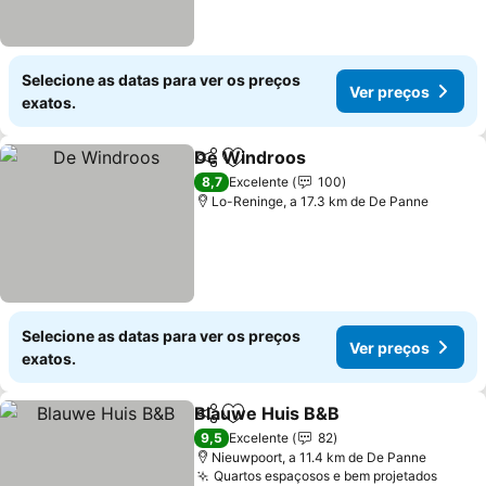
Selecione as datas para ver os preços
Ver preços
exatos.
De Windroos
Partilhar
Adicionar aos favoritos
Ver preços
8,7
Excelente
100
Lo-Reninge, a 17.3 km de De Panne
Selecione as datas para ver os preços
Ver preços
exatos.
Blauwe Huis B&B
Partilhar
Adicionar aos favoritos
Ver preç
9,5
Excelente
82
Nieuwpoort, a 11.4 km de De Panne
Quartos espaçosos e bem projetados
Ver p