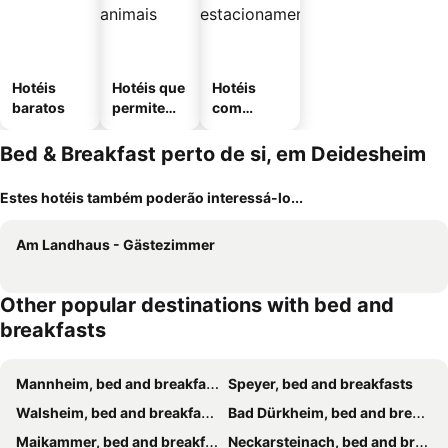
Hotéis
Hotéis que
Hotéis
baratos
permitem
com
animais
estaciona
mento
Bed & Breakfast perto de si, em Deidesheim
Estes hotéis também poderão interessá-lo...
Am Landhaus - Gästezimmer
Other popular destinations with bed and
breakfasts
Mannheim, bed and breakfasts
Speyer, bed and breakfasts
Walsheim, bed and breakfasts
Bad Dürkheim, bed and breakfasts
Maikammer, bed and breakfasts
Neckarsteinach, bed and breakfasts