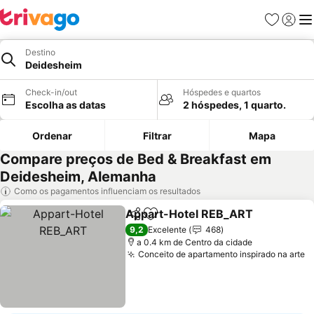
Favoritos
Iniciar
Me
Destino
Deidesheim
Check-in/out
Hóspedes e quartos
Escolha as datas
2 hóspedes, 1 quarto.
Ordenar
Filtrar
Mapa
Compare preços de Bed & Breakfast em
Deidesheim, Alemanha
Como os pagamentos influenciam os resultados
Appart-Hotel REB_ART
Partilhar
Adicionar aos favoritos
9,2
Excelente
468
a 0.4 km de Centro da cidade
Conceito de apartamento inspirado na arte