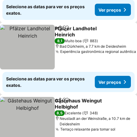
Selecione as datas para ver os preços
Ver preços
exatos.
Pfälzer Landhotel
Partilhar
Adicionar aos favoritos
Heinrich
8,1
Muito boa
883
Bad Dürkheim, a 7.7 km de Deidesheim
Experiência gastronômica regional autêntica
Selecione as datas para ver os preços
Ver preços
exatos.
Gästehaus Weingut
Partilhar
Adicionar aos favoritos
Helbighof
8,5
Excelente
348
Neustadt an der Weinstraße, a 10.7 km de
Deidesheim
Terraço relaxante para tomar sol