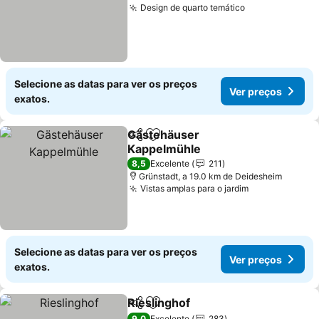
Design de quarto temático
Selecione as datas para ver os preços
Ver preços
exatos.
Gästehäuser
Partilhar
Adicionar aos favoritos
Kappelmühle
8,5
Excelente
211
Grünstadt, a 19.0 km de Deidesheim
Vistas amplas para o jardim
Selecione as datas para ver os preços
Ver preços
exatos.
Rieslinghof
Partilhar
Adicionar aos favoritos
9,0
Excelente
283