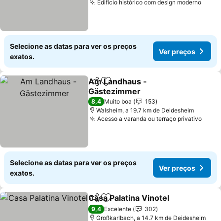
Edifício histórico com design moderno
Selecione as datas para ver os preços
Ver preços
exatos.
Am Landhaus -
Partilhar
Adicionar aos favoritos
Gästezimmer
8,4
Muito boa
153
Walsheim, a 19.7 km de Deidesheim
Acesso a varanda ou terraço privativo
Selecione as datas para ver os preços
Ver preços
exatos.
Casa Palatina Vinotel
Partilhar
Adicionar aos favoritos
9,4
Excelente
302
Großkarlbach, a 14.7 km de Deidesheim