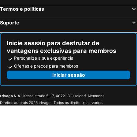
Fürfeld, bed and breakfasts
Mutterstadt, bed and breakfasts
Termos e políticas
Gleisweiler, bed and breakfasts
Alzey, bed and breakfasts
Mörlenbach, bed and breakfasts
Waghäusel, bed and breakfasts
Suporte
Hockenheim, bed and breakfasts
Albersweiler, bed and breakfasts
Inicie sessão para desfrutar de
vantagens exclusivas para membros
Personalize a sua experiência
Ofertas e preços para membros
Iniciar sessão
trivago N.V.
, Kesselstraße 5 – 7, 40221 Düsseldorf, Alemanha
Direitos autorais 2026 trivago | Todos os direitos reservados.