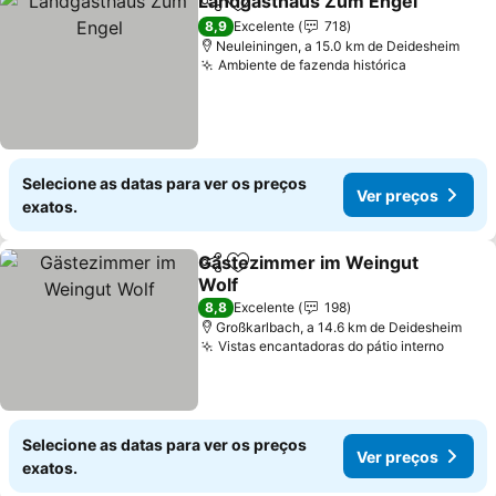
Landgasthaus Zum Engel
Partilhar
Adicionar aos favoritos
8,9
Excelente
718
Neuleiningen, a 15.0 km de Deidesheim
Ambiente de fazenda histórica
Selecione as datas para ver os preços
Ver preços
exatos.
Gästezimmer im Weingut
Partilhar
Adicionar aos favoritos
Wolf
8,8
Excelente
198
Großkarlbach, a 14.6 km de Deidesheim
Vistas encantadoras do pátio interno
Selecione as datas para ver os preços
Ver preços
exatos.