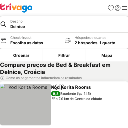
Favoritos
Iniciar
Me
Destino
Delnice
Check-in/out
Hóspedes e quartos
Escolha as datas
2 hóspedes, 1 quarto.
Ordenar
Filtrar
Mapa
Compare preços de Bed & Breakfast em
Delnice, Croácia
Como os pagamentos influenciam os resultados
Kod Korita Rooms
Partilhar
Adicionar aos favoritos
9,8
Excelente
145
a 7.9 km de Centro da cidade