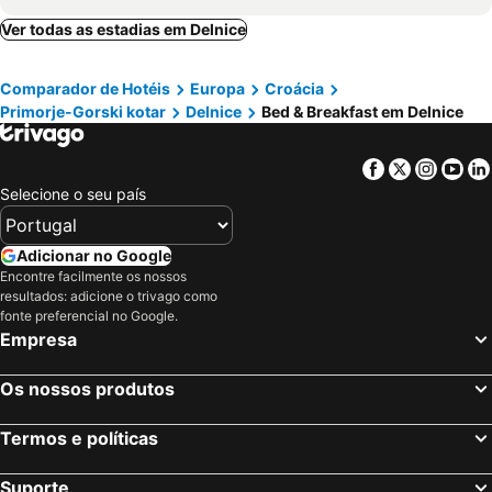
Ogulin, bed and breakfasts
Ilirska Bistrica, bed and breakfasts
Ver todas as estadias em Delnice
Matulji, bed and breakfasts
Lovran, bed and breakfasts
Comparador de Hotéis
Europa
Croácia
Senj, bed and breakfasts
Bosiljevo, bed and breakfasts
Primorje-Gorski kotar
Delnice
Bed & Breakfast em Delnice
Brod na Kupi, bed and breakfasts
Vinodolska, bed and breakfasts
Bakar, bed and breakfasts
Jadranovo, bed and breakfasts
Facebook
Twitter
Insta
Yo
Dobrinj, bed and breakfasts
Črnomelj, bed and breakfasts
Selecione o seu país
Josipdol, bed and breakfasts
Vrbnik, bed and breakfasts
Semič, bed and breakfasts
Selce, bed and breakfasts
Adicionar no Google
Encontre facilmente os nossos
Kraljevica, bed and breakfasts
resultados: adicione o trivago como
fonte preferencial no Google.
Empresa
Os nossos produtos
Termos e políticas
Suporte