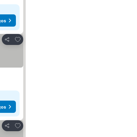
ços
Adicionar aos favoritos
Partilhar
ços
Adicionar aos favoritos
Partilhar