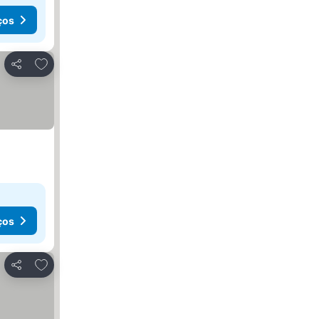
ços
Adicionar aos favoritos
Partilhar
ços
Adicionar aos favoritos
Partilhar