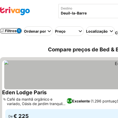
Destino
Filtros
1
Ordenar por
Preço
Localização
C
Compare preços de Bed & B
Eden Lodge Paris
Café da manhã orgânico e
Excelente
(1.296 pontuaç
9,4
variado, Oásis de jardim tranquilo
em Paris
€ 225
De