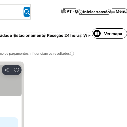
PT · €
Menu
Iniciar sessão
.
Ver mapa
cidade
Estacionamento
Receção 24 horas
Wi-fi
Pequeno-almoço
o os pagamentos influenciam os resultados
Adicionar aos favoritos
Partilhar