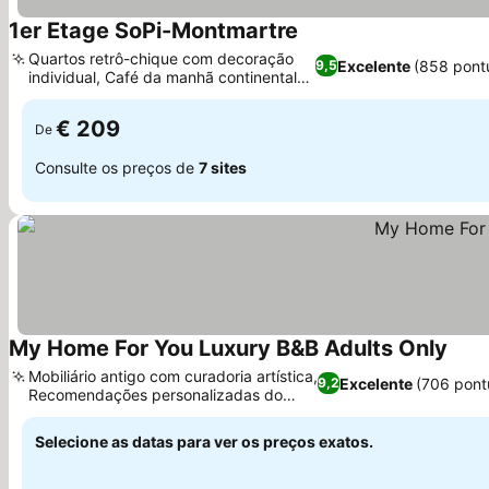
1er Etage SoPi-Montmartre
Quartos retrô-chique com decoração
Excelente
(858 pont
9,5
individual, Café da manhã continental
gourmet
€ 209
De
Consulte os preços de
7 sites
My Home For You Luxury B&B Adults Only
Mobiliário antigo com curadoria artística,
Excelente
(706 pont
9,2
Recomendações personalizadas do
anfitrião
Selecione as datas para ver os preços exatos.