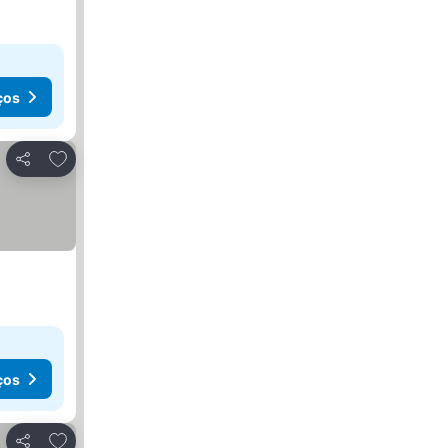
ços
Adicionar aos favoritos
Partilhar
ços
Adicionar aos favoritos