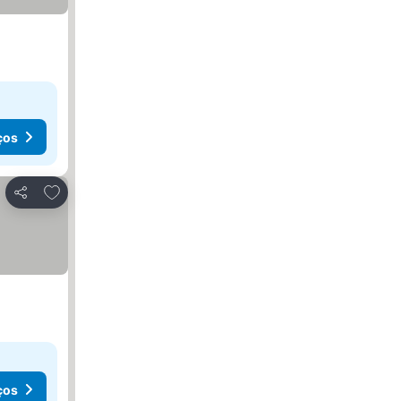
ços
Adicionar aos favoritos
Partilhar
ços