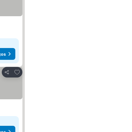
ços
Adicionar aos favoritos
Partilhar
ços