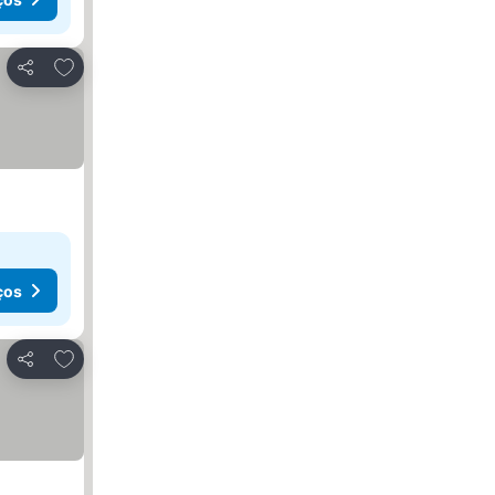
Adicionar aos favoritos
Partilhar
ços
Adicionar aos favoritos
Partilhar