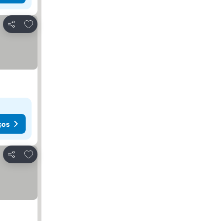
Adicionar aos favoritos
Partilhar
ços
Adicionar aos favoritos
Partilhar