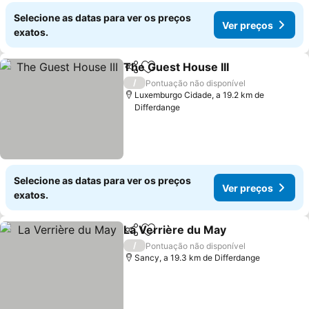
Selecione as datas para ver os preços
Ver preços
exatos.
The Guest House III
Partilhar
Adicionar aos favoritos
Ver pr
/
Pontuação não disponível
Luxemburgo Cidade, a 19.2 km de
Differdange
Selecione as datas para ver os preços
Ver preços
exatos.
La Verrière du May
Partilhar
Adicionar aos favoritos
Ver pr
/
Pontuação não disponível
Sancy, a 19.3 km de Differdange