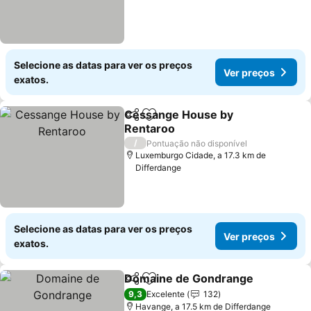
Selecione as datas para ver os preços
Ver preços
exatos.
Cessange House by
Partilhar
Adicionar aos favoritos
Rentaroo
Ver preços
/
Pontuação não disponível
Luxemburgo Cidade, a 17.3 km de
Differdange
Selecione as datas para ver os preços
Ver preços
exatos.
Domaine de Gondrange
Partilhar
Adicionar aos favoritos
Ve
9,3
Excelente
132
Havange, a 17.5 km de Differdange