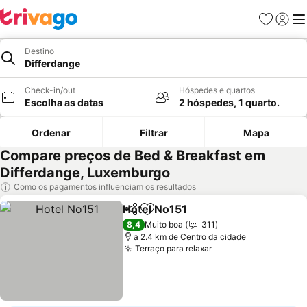
Favoritos
Iniciar
Me
Destino
Differdange
Check-in/out
Hóspedes e quartos
Escolha as datas
2 hóspedes, 1 quarto.
Ordenar
Filtrar
Mapa
Compare preços de Bed & Breakfast em
Differdange, Luxemburgo
Como os pagamentos influenciam os resultados
Hotel No151
Partilhar
Adicionar aos favoritos
Ver preços
8,4
Muito boa
311
a 2.4 km de Centro da cidade
Terraço para relaxar
Ver preços