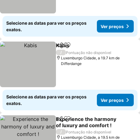
Selecione as datas para ver os preços
Ver preços
exatos.
Kabis
Partilhar
Adicionar aos favoritos
Ver preços
/
Pontuação não disponível
Luxemburgo Cidade, a 19.7 km de
Differdange
Selecione as datas para ver os preços
Ver preços
exatos.
Experience the harmony
Partilhar
Adicionar aos favoritos
of luxury and comfort !
Ver preços
/
Pontuação não disponível
Luxemburgo Cidade, a 19.5 km de