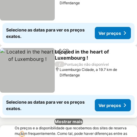
Differdange
Selecione as datas para ver os preços
Ver preços
exatos.
Located in the heart of
Partilhar
Adicionar aos favoritos
Luxembourg !
Ver preços
/
Pontuação não disponível
Luxemburgo Cidade, a 19.7 km de
Differdange
Selecione as datas para ver os preços
Ver preços
exatos.
Mostrar mais
Os preços e a disponibilidade que recebemos dos sites de reserva
mudam frequentemente. Como tal, pode haver diferenças entre as