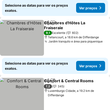
Selecione as datas para ver os preços
Ver preços
exatos.
Chambres d'Hôtes La
Partilhar
Adicionar aos favoritos
Fraiseraie
Ver preços
9,1
Excelente
602
Tellancourt, a 18.6 km de Differdange
Jardim tranquilo e área para piquenique
Ver
Selecione as datas para ver os preços
Ver preços
exatos.
Comfort & Central Rooms
Partilhar
Adicionar aos favoritos
7,2
345
Luxemburgo Cidade, a 19.2 km de
Differdange