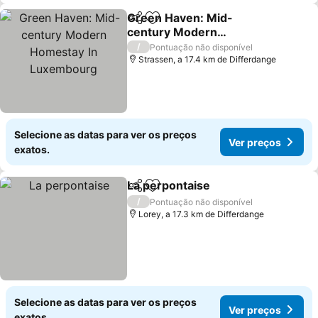
Green Haven: Mid-
Partilhar
Adicionar aos favoritos
century Modern
Homestay In Luxembourg
Ver preços
/
Pontuação não disponível
Strassen, a 17.4 km de Differdange
Selecione as datas para ver os preços
Ver preços
exatos.
La perpontaise
Partilhar
Adicionar aos favoritos
Ver preços
/
Pontuação não disponível
Lorey, a 17.3 km de Differdange
Selecione as datas para ver os preços
Ver preços
exatos.