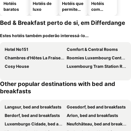
Hotéis
Hotéis de
Hotéis que
Hotéis
baratos
luxo
permitem
com
animais
estaciona
mento
Bed & Breakfast perto de si, em Differdange
Estes hotéis também poderão interessá-lo...
Hotel No151
Comfort & Central Rooms
Chambres d'Hôtes La Fraiseraie
Roomies Luxembourg Centre Gare
Cosy House
Luxembourg Tram Station Rooms
Other popular destinations with bed and
breakfasts
Langsur, bed and breakfasts
Goesdorf, bed and breakfasts
Berdorf, bed and breakfasts
Arlon, bed and breakfasts
Luxemburgo Cidade, bed and breakfasts
Neufchâteau, bed and breakfasts