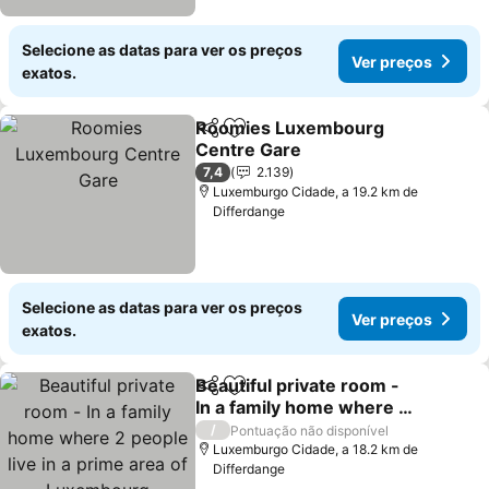
Selecione as datas para ver os preços
Ver preços
exatos.
Roomies Luxembourg
Partilhar
Adicionar aos favoritos
Centre Gare
Ver preços
7,4
2.139
Luxemburgo Cidade, a 19.2 km de
Differdange
Selecione as datas para ver os preços
Ver preços
exatos.
Beautiful private room -
Partilhar
Adicionar aos favoritos
In a family home where 2
people live in a prime
Ver preços
/
Pontuação não disponível
area of Luxembourg
Luxemburgo Cidade, a 18.2 km de
Differdange