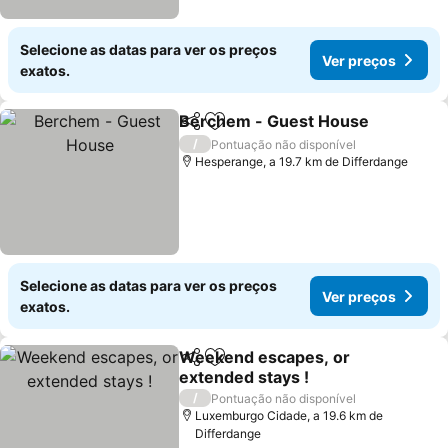
Selecione as datas para ver os preços
Ver preços
exatos.
Berchem - Guest House
Partilhar
Adicionar aos favoritos
V
/
Pontuação não disponível
Hesperange, a 19.7 km de Differdange
Selecione as datas para ver os preços
Ver preços
exatos.
Weekend escapes, or
Partilhar
Adicionar aos favoritos
extended stays !
Ver preços
/
Pontuação não disponível
Luxemburgo Cidade, a 19.6 km de
Differdange