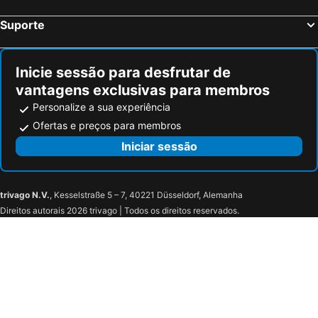
Villers-la-Chèvre, bed and breakfasts
Tintigny, bed and breakfasts
Suporte
Woippy, bed and breakfasts
Havange, bed and breakfasts
Vaux-sur-Sûre, bed and breakfasts
Rozérieulles, bed and breakfasts
Inicie sessão para desfrutar de
vantagens exclusivas para membros
Personalize a sua experiência
Ofertas e preços para membros
Iniciar sessão
trivago N.V.
, Kesselstraße 5 – 7, 40221 Düsseldorf, Alemanha
Direitos autorais 2026 trivago | Todos os direitos reservados.