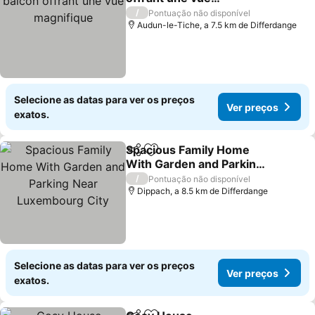
magnifique
Ver preços
/
Pontuação não disponível
Audun-le-Tiche, a 7.5 km de Differdange
Selecione as datas para ver os preços
Ver preços
exatos.
Spacious Family Home
Partilhar
Adicionar aos favoritos
With Garden and Parking
Near Luxembourg City
Ver preços
/
Pontuação não disponível
Dippach, a 8.5 km de Differdange
Selecione as datas para ver os preços
Ver preços
exatos.