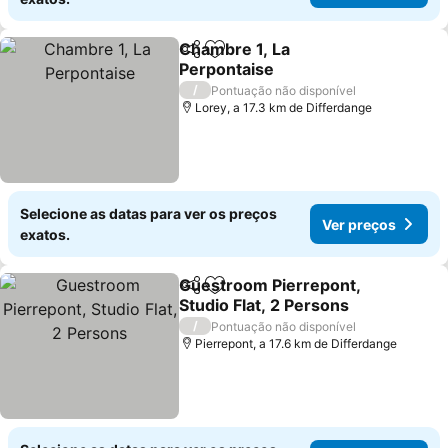
Chambre 1, La
Partilhar
Adicionar aos favoritos
Perpontaise
Ver preços
/
Pontuação não disponível
Lorey, a 17.3 km de Differdange
Selecione as datas para ver os preços
Ver preços
exatos.
Guestroom Pierrepont,
Partilhar
Adicionar aos favoritos
Studio Flat, 2 Persons
Ver preços
/
Pontuação não disponível
Pierrepont, a 17.6 km de Differdange