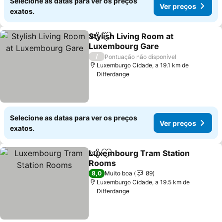
Selecione as datas para ver os preços
Ver preços
exatos.
Stylish Living Room at
Partilhar
Adicionar aos favoritos
Luxembourg Gare
Ver preços
/
Pontuação não disponível
Luxemburgo Cidade, a 19.1 km de
Differdange
Selecione as datas para ver os preços
Ver preços
exatos.
Luxembourg Tram Station
Partilhar
Adicionar aos favoritos
Rooms
Ver preços
8,0
Muito boa
89
Luxemburgo Cidade, a 19.5 km de
Differdange