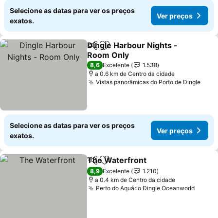
Selecione as datas para ver os preços
Ver preços
exatos.
Dingle Harbour Nights -
Partilhar
Adicionar aos favoritos
Room Only
Ver preços
8,6
Excelente
1.538
a 0.6 km de Centro da cidade
Vistas panorâmicas do Porto de Dingle
Ver 
Selecione as datas para ver os preços
Ver preços
exatos.
The Waterfront
Partilhar
Adicionar aos favoritos
Ver preços
8,9
Excelente
1.210
a 0.4 km de Centro da cidade
Perto do Aquário Dingle Oceanworld
Ver p