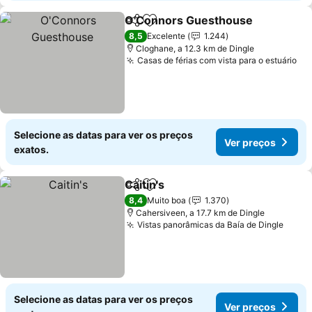
O'Connors Guesthouse
Partilhar
Adicionar aos favoritos
Ve
8,5
Excelente
1.244
Cloghane, a 12.3 km de Dingle
Casas de férias com vista para o estuário
Ve
Selecione as datas para ver os preços
Ver preços
exatos.
Caitin's
Partilhar
Adicionar aos favoritos
Ver preços
8,4
Muito boa
1.370
Cahersiveen, a 17.7 km de Dingle
Vistas panorâmicas da Baía de Dingle
Ver p
Selecione as datas para ver os preços
Ver preços