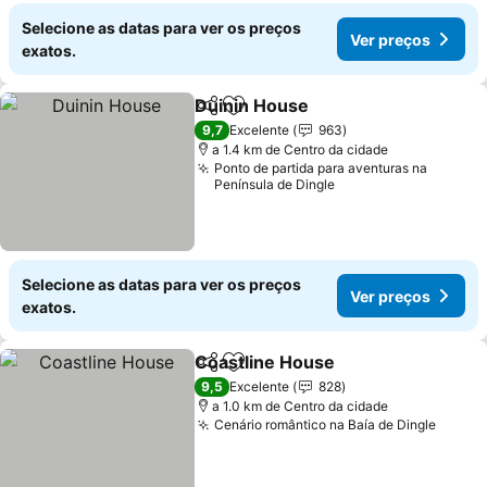
Selecione as datas para ver os preços
Ver preços
exatos.
Duinin House
Partilhar
Adicionar aos favoritos
Ver preços
9,7
Excelente
963
a 1.4 km de Centro da cidade
Ponto de partida para aventuras na
Península de Dingle
Selecione as datas para ver os preços
Ver preços
exatos.
Coastline House
Partilhar
Adicionar aos favoritos
Ver preço
9,5
Excelente
828
a 1.0 km de Centro da cidade
Cenário romântico na Baía de Dingle
Ver p