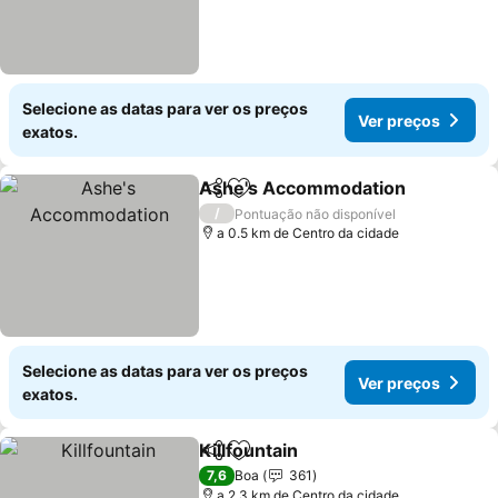
Selecione as datas para ver os preços
Ver preços
exatos.
Ashe's Accommodation
Partilhar
Adicionar aos favoritos
Ve
/
Pontuação não disponível
a 0.5 km de Centro da cidade
Selecione as datas para ver os preços
Ver preços
exatos.
Killfountain
Partilhar
Adicionar aos favoritos
Ver preços
7,6
Boa
361
a 2.3 km de Centro da cidade