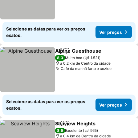
Selecione as datas para ver os preços
Ver preços
exatos.
Alpine Guesthouse
Partilhar
Adicionar aos favoritos
Ver pr
8,3
Muito boa
1.521
a 0.2 km de Centro da cidade
Café da manhã farto e cozido
Ver preços
Selecione as datas para ver os preços
Ver preços
exatos.
Seaview Heights
Partilhar
Adicionar aos favoritos
Ver preço
8,5
Excelente
965
a 0.4 km de Centro da cidade