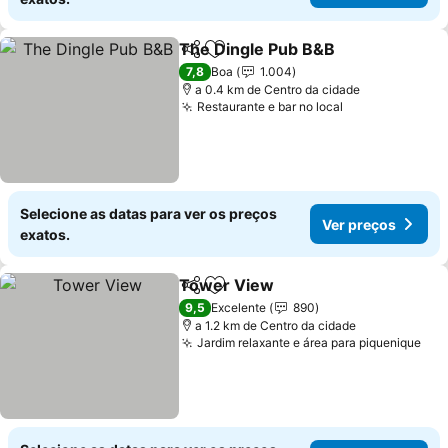
The Dingle Pub B&B
Partilhar
Adicionar aos favoritos
Ver pr
7,8
Boa
1.004
a 0.4 km de Centro da cidade
Restaurante e bar no local
Ver preços
Selecione as datas para ver os preços
Ver preços
exatos.
Tower View
Partilhar
Adicionar aos favoritos
Ver preços
9,5
Excelente
890
a 1.2 km de Centro da cidade
Jardim relaxante e área para piquenique
Ver