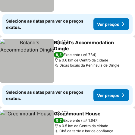
Selecione as datas para ver os preços
Ver preços
exatos.
Boland's Accommodation
Partilhar
Adicionar aos favoritos
Dingle
Ver preços
8,5
Excelente
734
a 0.6 km de Centro da cidade
Dicas locais da Península de Dingle
Ver pr
Selecione as datas para ver os preços
Ver preços
exatos.
Greenmount House
Partilhar
Adicionar aos favoritos
Ver pr
9,7
Excelente
1.647
a 0.5 km de Centro da cidade
Chá da tarde e bar de confiança
Ver preç