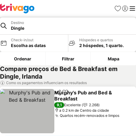
Favoritos
Iniciar
Me
Destino
Dingle
Check-in/out
Hóspedes e quartos
Escolha as datas
2 hóspedes, 1 quarto.
Ordenar
Filtrar
Mapa
Compare preços de Bed & Breakfast em
Dingle, Irlanda
Como os pagamentos influenciam os resultados
Murphy's Pub and Bed &
Partilhar
Adicionar aos favoritos
Breakfast
Ver preços
9,1
Excelente
2.268
a 0.2 km de Centro da cidade
Quartos recém-renovados e limpos
Ver pr