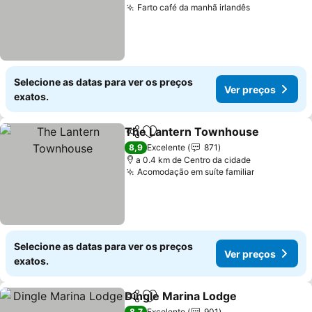
Farto café da manhã irlandês
Ver preços
Selecione as datas para ver os preços
Ver preços
exatos.
The Lantern Townhouse
Partilhar
Adicionar aos favoritos
V
8,9
Excelente
871
a 0.4 km de Centro da cidade
Acomodação em suíte familiar
Ver preços
Selecione as datas para ver os preços
Ver preços
exatos.
Dingle Marina Lodge
Partilhar
Adicionar aos favoritos
Ver p
8,7
Excelente
901