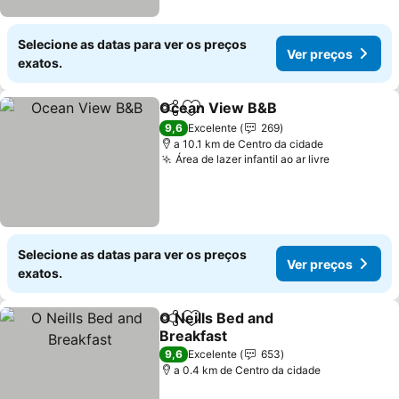
Selecione as datas para ver os preços
Ver preços
exatos.
Ocean View B&B
Partilhar
Adicionar aos favoritos
Ver preço
9,6
Excelente
269
a 10.1 km de Centro da cidade
Área de lazer infantil ao ar livre
Ver preço
Selecione as datas para ver os preços
Ver preços
exatos.
O Neills Bed and
Partilhar
Adicionar aos favoritos
Breakfast
Ver preços
9,6
Excelente
653
a 0.4 km de Centro da cidade