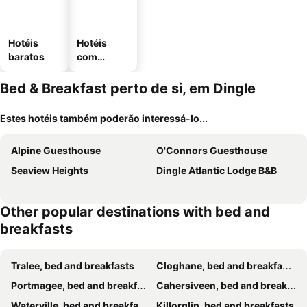
Hotéis
Hotéis
baratos
com
estaciona
mento
Bed & Breakfast perto de si, em Dingle
Estes hotéis também poderão interessá-lo...
Alpine Guesthouse
O'Connors Guesthouse
Seaview Heights
Dingle Atlantic Lodge B&B
Other popular destinations with bed and
breakfasts
Tralee, bed and breakfasts
Cloghane, bed and breakfasts
Portmagee, bed and breakfasts
Cahersiveen, bed and breakfasts
Waterville, bed and breakfasts
Killorglin, bed and breakfasts