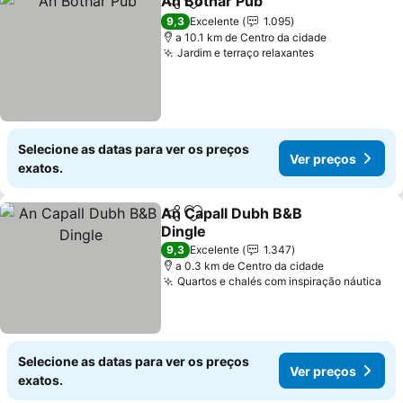
An Bothar Pub
Partilhar
Adicionar aos favoritos
Ver preços
9,3
Excelente
1.095
a 10.1 km de Centro da cidade
Jardim e terraço relaxantes
Ver preços
Selecione as datas para ver os preços
Ver preços
exatos.
An Capall Dubh B&B
Partilhar
Adicionar aos favoritos
Dingle
Ver preços
9,3
Excelente
1.347
a 0.3 km de Centro da cidade
Quartos e chalés com inspiração náutica
Ver
Selecione as datas para ver os preços
Ver preços
exatos.