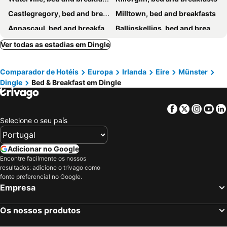
Castlegregory, bed and breakfasts
Milltown, bed and breakfasts
Annascaul, bed and breakfasts
Ballinskelligs, bed and breakfasts
Kells, bed and breakfasts
Ballydavid, bed and breakfasts
Ver todas as estadias em Dingle
Ballyheigue, bed and breakfasts
Beaufort, bed and breakfasts
Comparador de Hotéis
Europa
Irlanda
Eire
Münster
Castlemaine, bed and breakfasts
Glenbeigh, bed and breakfasts
Dingle
Bed & Breakfast em Dingle
Ventry, bed and breakfasts
Caherdaniel, bed and breakfasts
Sneem, bed and breakfasts
Glencar, bed and breakfasts
Facebook
Twitter
Insta
Yo
Knightstown, bed and breakfasts
Selecione o seu país
Adicionar no Google
Encontre facilmente os nossos
resultados: adicione o trivago como
fonte preferencial no Google.
Empresa
Os nossos produtos