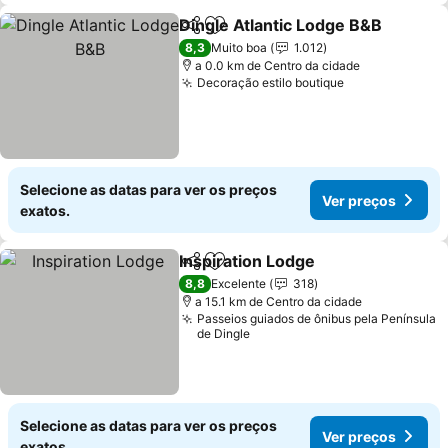
Dingle Atlantic Lodge B&B
Partilhar
Adicionar aos favoritos
8,3
Muito boa
1.012
a 0.0 km de Centro da cidade
Decoração estilo boutique
Ver preços
Selecione as datas para ver os preços
Ver preços
exatos.
Inspiration Lodge
Partilhar
Adicionar aos favoritos
Ver preç
8,8
Excelente
318
a 15.1 km de Centro da cidade
Passeios guiados de ônibus pela Península
de Dingle
Selecione as datas para ver os preços
Ver preços
exatos.