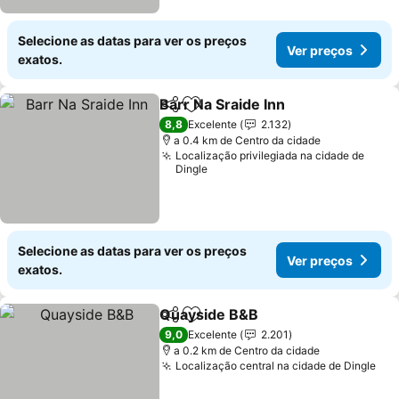
Selecione as datas para ver os preços
Ver preços
exatos.
Barr Na Sraide Inn
Partilhar
Adicionar aos favoritos
Ver pre
8,8
Excelente
2.132
a 0.4 km de Centro da cidade
Localização privilegiada na cidade de
Dingle
Selecione as datas para ver os preços
Ver preços
exatos.
Quayside B&B
Partilhar
Adicionar aos favoritos
Ver preços
9,0
Excelente
2.201
a 0.2 km de Centro da cidade
Localização central na cidade de Dingle
Ver