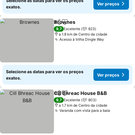
Selecione as datas para ver os preços
Ver preços
exatos.
Brownes
Partilhar
Adicionar aos favoritos
Ver preços
9,7
Excelente
823
a 1.8 km de Centro da cidade
Acesso à trilha Dingle Way
Ver preços
Selecione as datas para ver os preços
Ver preços
exatos.
Cill Bhreac House B&B
Partilhar
Adicionar aos favoritos
Ver
9,7
Excelente
803
a 1.7 km de Centro da cidade
Varanda com vista para a baía
Ver preços