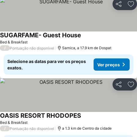
Partilhar
Ad
SUGARFAME- Guest House
Bed & Breakfast
/
Sarnica, a 17.9 km de Dospat
Pontuação não disponível
Selecione as datas para ver os preços
Ver preços
exatos.
Partilhar
Ad
OASIS RESORT RHODOPES
Bed & Breakfast
/
a 1.3 km de Centro da cidade
Pontuação não disponível