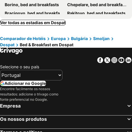
Borino, bed and breakfasts
Chepelare, bed and breakfasts
Bracigovo, bed and breakfasts
Rakitovo, bed and breakfasts
Smoljan, bed and breakfasts
Gotse Delchev, bed and breakfasts
Ver todas as estadias em Dospat
Sarnica, bed and breakfasts
Comparador de Hotéis
Europa
Bulgária
Smoljan
Dospat
Bed & Breakfast em Dospat
Facebook
Twitter
Insta
Yo
Selecione o seu país
Adicionar no Google
Encontre facilmente os nossos
resultados: adicione o trivago como
fonte preferencial no Google.
Empresa
Os nossos produtos