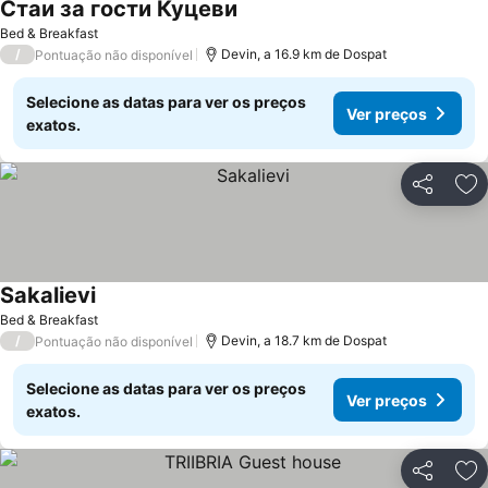
Стаи за гости Куцеви
Bed & Breakfast
/
Devin, a 16.9 km de Dospat
Pontuação não disponível
Selecione as datas para ver os preços
Ver preços
exatos.
Partilhar
Ad
Sakalievi
Bed & Breakfast
/
Devin, a 18.7 km de Dospat
Pontuação não disponível
Selecione as datas para ver os preços
Ver preços
exatos.
Partilhar
Ad