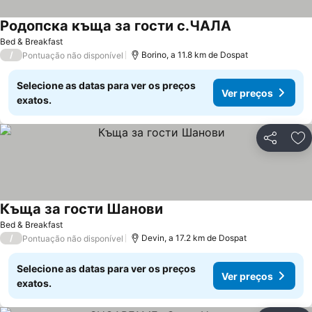
Родопска къща за гости с.ЧАЛА
Bed & Breakfast
/
Borino, a 11.8 km de Dospat
Pontuação não disponível
Selecione as datas para ver os preços
Ver preços
exatos.
Partilhar
Ad
Къща за гости Шанови
Bed & Breakfast
/
Devin, a 17.2 km de Dospat
Pontuação não disponível
Selecione as datas para ver os preços
Ver preços
exatos.