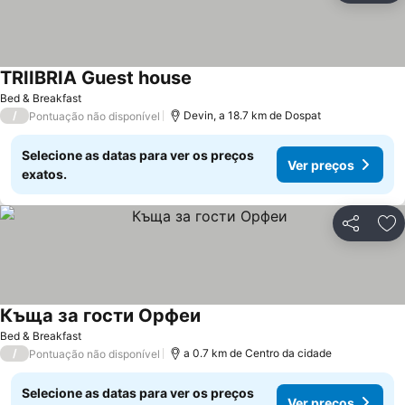
TRIIBRIA Guest house
Bed & Breakfast
/
Devin, a 18.7 km de Dospat
Pontuação não disponível
Selecione as datas para ver os preços
Ver preços
exatos.
Partilhar
Ad
Къща за гости Орфеи
Bed & Breakfast
/
a 0.7 km de Centro da cidade
Pontuação não disponível
Selecione as datas para ver os preços
Ver preços