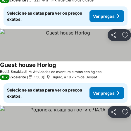
8,5
Excelente
32
a 1.4 km de Centro da cidade
Selecione as datas para ver os preços
Ver preços
exatos.
Partilhar
Ad
Guest house Horlog
Bed & Breakfast
Atividades de aventura e rotas ecológicas
8,7
Excelente
1.503
Trigrad, a 18.7 km de Dospat
Selecione as datas para ver os preços
Ver preços
exatos.
Partilhar
Ad