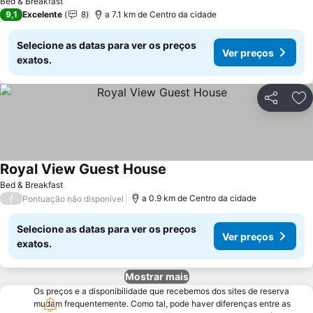
Bed & Breakfast
9,1
Excelente
8
a 7.1 km de Centro da cidade
Selecione as datas para ver os preços
Ver preços
exatos.
Partilhar
Ad
Royal View Guest House
Bed & Breakfast
/
a 0.9 km de Centro da cidade
Pontuação não disponível
Selecione as datas para ver os preços
Ver preços
exatos.
Mostrar mais
Os preços e a disponibilidade que recebemos dos sites de reserva
mudam frequentemente. Como tal, pode haver diferenças entre as