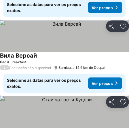
Selecione as datas para ver os preços
Ver preços
exatos.
Partilhar
Ad
Вила Версай
Bed & Breakfast
/
Sarnica, a 14.6 km de Dospat
Pontuação não disponível
Selecione as datas para ver os preços
Ver preços
exatos.
Partilhar
Ad