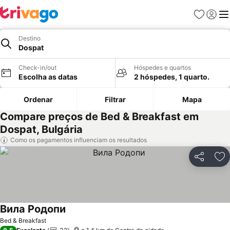
Favoritos
Iniciar
Me
Destino
Dospat
Check-in/out
Hóspedes e quartos
Escolha as datas
2 hóspedes, 1 quarto.
Ordenar
Filtrar
Mapa
Compare preços de Bed & Breakfast em
Dospat, Bulgária
Como os pagamentos influenciam os resultados
Partilhar
Ad
Вила Родопи
Bed & Breakfast