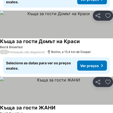
exatos.
Partilhar
Ad
Къща за гости Домът на Краси
Bed & Breakfast
/
Borino, a 15.4 km de Dospat
Pontuação não disponível
Selecione as datas para ver os preços
Ver preços
exatos.
Partilhar
Ad
Къща за гости ЖАНИ