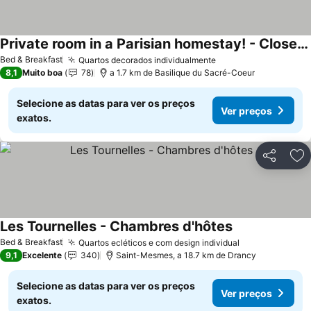
Private room in a Parisian homestay! - Close to it all!
Bed & Breakfast
Quartos decorados individualmente
8,1
Muito boa
78
a 1.7 km de Basilique du Sacré-Coeur
Selecione as datas para ver os preços
Ver preços
exatos.
Partilhar
Ad
Les Tournelles - Chambres d'hôtes
Bed & Breakfast
Quartos ecléticos e com design individual
9,1
Excelente
340
Saint-Mesmes, a 18.7 km de Drancy
Selecione as datas para ver os preços
Ver preços
exatos.