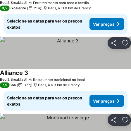
Bed & Breakfast
Entretenimento para toda a família
9,2
Excelente
214
Paris, a 11.0 km de Drancy
Selecione as datas para ver os preços
Ver preços
exatos.
Partilhar
Ad
Alliance 3
Bed & Breakfast
Restaurante tradicional no local
7,5
Boa
377
Paris, a 6.3 km de Drancy
Selecione as datas para ver os preços
Ver preços
exatos.
Partilhar
Ad