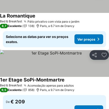
La Romantique
Bed & Breakfast
Pátio privativo com vista para o jardim
8,7
Excelente
138
Paris, a 6.7 km de Drancy
Selecione as datas para ver os preços
Ver preços
exatos.
Partilhar
Ad
1er Etage SoPi-Montmartre
Bed & Breakfast
Acomodação apenas para adultos
9,5
Excelente
858
Paris, a 9.7 km de Drancy
€ 209
De