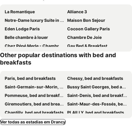
La Romantique
Alliance 3
Notre-Dame luxury Suite in Saint-germain des prés Latin quarter
Maison Bon Sejour
Eden Lodge Paris
Cocoon Gallery Paris
Belle chambre à louer
Chambre De Joie
Chez Pépé Merle - Chambres d'hôtes au cœur de Paris
Gay Bed & Breakfast
Other popular destinations with bed and
52 Clichy
BED and BREAKFAST PARIS QUARTIER CHAMPS-ÉLYSÉES
breakfasts
Cosy Apartment Near Eiffel Tour
L’Evidence
Charming Room with shared space close to PARIS - Chambres Confort avec espaces partagés proche de PARIS
Villa du Square, Luxury Guest House
Paris, bed and breakfasts
Chessy, bed and breakfasts
Le Jardin de Cécile et Benoit - Bed and Breakfast
Le Clos de la Pomponnette
Saint-Germain-sur-Morin, bed and breakfasts
Bussy Saint Georges, bed and breakfasts
Elegant and Comfortable Studio Jouvenet
Pommeuse, bed and breakfasts
Saint-Denis, bed and breakfasts
Giremoutiers, bed and breakfasts
Saint-Maur-des-Fossés, bed and breakfasts
Chantilly, bed and breakfasts
PLAILLY, bed and breakfasts
Montry, bed and breakfasts
Chapelles-Bourbon, bed and breakfasts
Ver todas as estadias em Drancy
Pomponne, bed and breakfasts
Les Ulis, bed and breakfasts