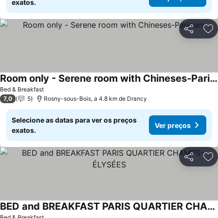
exatos.
Partilhar
Ad
Room only - Serene room with Chineses-Parisian
Bed & Breakfast
7,0
5
Rosny-sous-Bois, a 4.8 km de Drancy
Selecione as datas para ver os preços
Ver preços
exatos.
Partilhar
Ad
BED and BREAKFAST PARIS QUARTIER CHAMPS-ÉLYSÉES
Bed & Breakfast