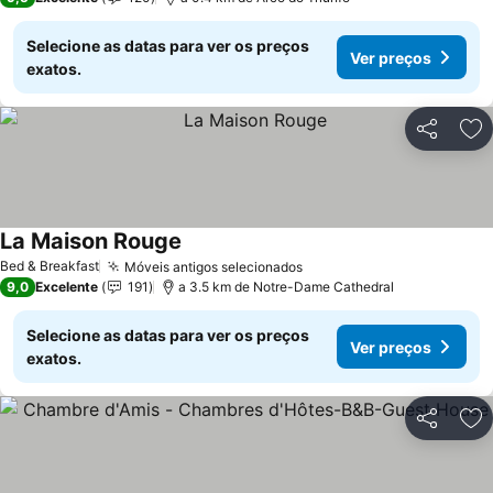
Selecione as datas para ver os preços
Ver preços
exatos.
Partilhar
Ad
La Maison Rouge
Bed & Breakfast
Móveis antigos selecionados
9,0
Excelente
191
a 3.5 km de Notre-Dame Cathedral
Selecione as datas para ver os preços
Ver preços
exatos.
Partilhar
Ad