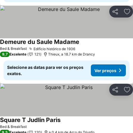
Partilhar
Ad
Demeure du Saule Madame
Bed & Breakfast
Edifício histórico de 1936
9,7
Excelente
121
Thieux, a 18.7 km de Drancy
Selecione as datas para ver os preços
Ver preços
exatos.
Partilhar
Ad
Square T Judlin Paris
Bed & Breakfast
9,5
Excelente
120
a 0.4 km de Arco do Triunfo