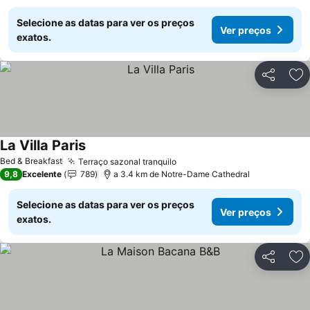
Selecione as datas para ver os preços
Ver preços
exatos.
Partilhar
Ad
La Villa Paris
Bed & Breakfast
Terraço sazonal tranquilo
9,8
Excelente
789
a 3.4 km de Notre-Dame Cathedral
Selecione as datas para ver os preços
Ver preços
exatos.
Partilhar
Ad