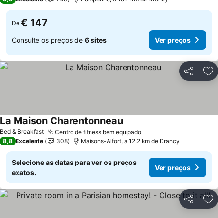
€ 147
De
Consulte os preços de
6 sites
Ver preços
Partilhar
Ad
La Maison Charentonneau
Bed & Breakfast
Centro de fitness bem equipado
8,8
Excelente
308
Maisons-Alfort, a 12.2 km de Drancy
Selecione as datas para ver os preços
Ver preços
exatos.
Partilhar
Ad