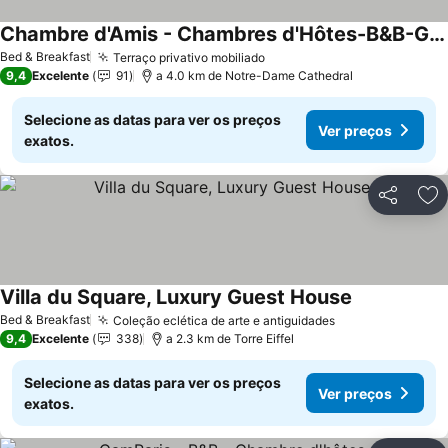
Chambre d'Amis - Chambres d'Hôtes-B&B-Guest House
Bed & Breakfast
Terraço privativo mobiliado
9,4
Excelente
91
a 4.0 km de Notre-Dame Cathedral
Selecione as datas para ver os preços
Ver preços
exatos.
Partilhar
Ad
Villa du Square, Luxury Guest House
Bed & Breakfast
Coleção eclética de arte e antiguidades
9,4
Excelente
338
a 2.3 km de Torre Eiffel
Selecione as datas para ver os preços
Ver preços
exatos.