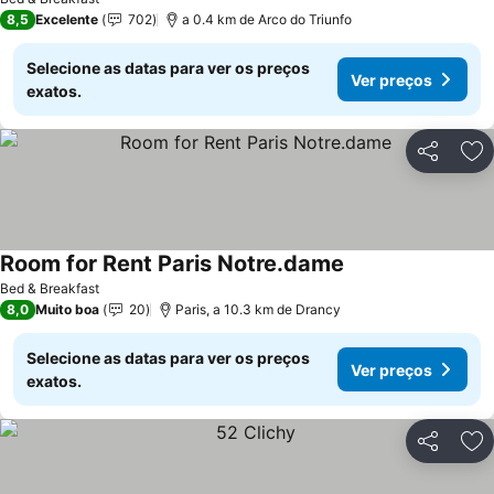
8,5
Excelente
702
a 0.4 km de Arco do Triunfo
Selecione as datas para ver os preços
Ver preços
exatos.
Partilhar
Ad
Room for Rent Paris Notre.dame
Bed & Breakfast
8,0
Muito boa
20
Paris, a 10.3 km de Drancy
Selecione as datas para ver os preços
Ver preços
exatos.
Partilhar
Ad