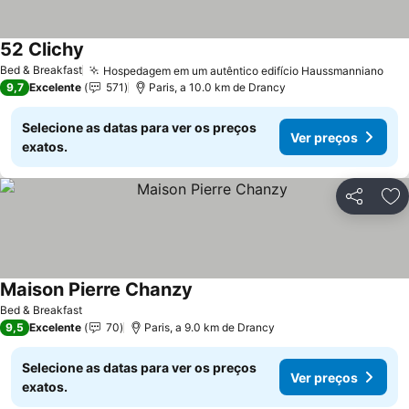
52 Clichy
Bed & Breakfast
Hospedagem em um autêntico edifício Haussmanniano
9,7
Excelente
571
Paris, a 10.0 km de Drancy
Selecione as datas para ver os preços
Ver preços
exatos.
Partilhar
Ad
Maison Pierre Chanzy
Bed & Breakfast
9,5
Excelente
70
Paris, a 9.0 km de Drancy
Selecione as datas para ver os preços
Ver preços
exatos.