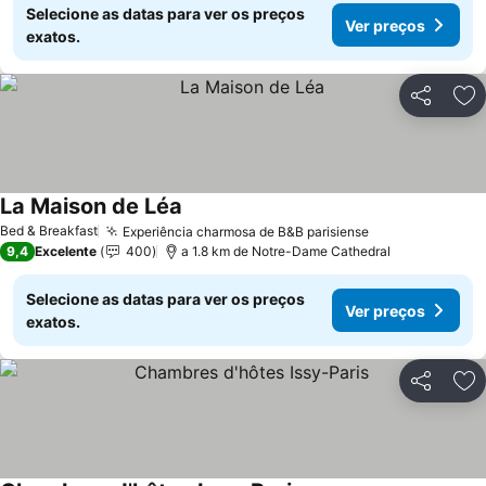
Selecione as datas para ver os preços
Ver preços
exatos.
Partilhar
Ad
La Maison de Léa
Bed & Breakfast
Experiência charmosa de B&B parisiense
9,4
Excelente
400
a 1.8 km de Notre-Dame Cathedral
Selecione as datas para ver os preços
Ver preços
exatos.
Partilhar
Ad