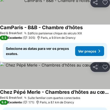
Partilhar
Ad
CamParis - B&B - Chambre d'hôtes
Bed & Breakfast
Edifício parisiense chique do século XIX
9,5
Excelente
305
Paris, a 9.9 km de Drancy
Selecione as datas para ver os preços
Ver preços
exatos.
Partilhar
Ad
Chez Pépé Merle - Chambres d'hôtes au cœur de Paris
Bed & Breakfast
Suíte familiar com quartos conectados
9,6
Excelente
171
Paris, a 8.1 km de Drancy