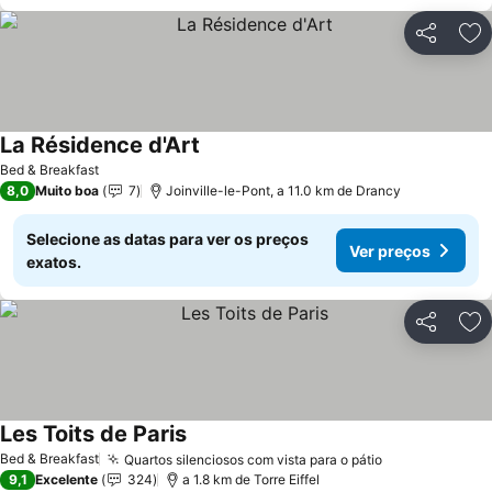
Partilhar
Ad
La Résidence d'Art
Bed & Breakfast
8,0
Muito boa
7
Joinville-le-Pont, a 11.0 km de Drancy
Selecione as datas para ver os preços
Ver preços
exatos.
Partilhar
Ad
Les Toits de Paris
Bed & Breakfast
Quartos silenciosos com vista para o pátio
9,1
Excelente
324
a 1.8 km de Torre Eiffel