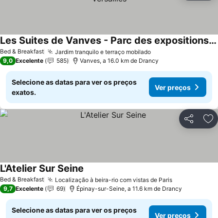
Les Suites de Vanves - Parc des expositions Porte de Versailles
Bed & Breakfast
Jardim tranquilo e terraço mobilado
9,0
Excelente
585
Vanves, a 16.0 km de Drancy
Selecione as datas para ver os preços
Ver preços
exatos.
Partilhar
Ad
L'Atelier Sur Seine
Bed & Breakfast
Localização à beira-rio com vistas de Paris
9,7
Excelente
69
Épinay-sur-Seine, a 11.6 km de Drancy
Selecione as datas para ver os preços
Ver preços