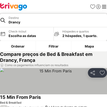
Favoritos
Iniciar
Me
Destino
Drancy
Check-in/out
Hóspedes e quartos
Escolha as datas
2 hóspedes, 1 quarto.
Ordenar
Filtrar
Mapa
Compare preços de Bed & Breakfast em
Drancy, França
Como os pagamentos influenciam os resultados
Partilhar
Ad
15 Min From Paris
Bed & Breakfast