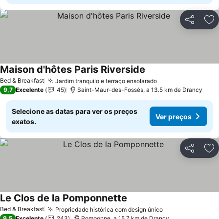
Partilhar
Ad
Maison d'hôtes Paris Riverside
Bed & Breakfast
Jardim tranquilo e terraço ensolarado
9,7
Excelente
45
Saint-Maur-des-Fossés, a 13.5 km de Drancy
Selecione as datas para ver os preços
Ver preços
exatos.
Partilhar
Ad
Le Clos de la Pomponnette
Bed & Breakfast
Propriedade histórica com design único
9,5
Excelente
243
Pomponne, a 15.7 km de Drancy