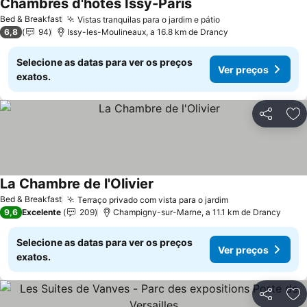
Chambres d'hôtes Issy-Paris
Bed & Breakfast
Vistas tranquilas para o jardim e pátio
6,8
94
Issy-les-Moulineaux, a 16.8 km de Drancy
Selecione as datas para ver os preços
Ver preços
exatos.
Partilhar
Ad
La Chambre de l'Olivier
Bed & Breakfast
Terraço privado com vista para o jardim
9,6
Excelente
209
Champigny-sur-Marne, a 11.1 km de Drancy
Selecione as datas para ver os preços
Ver preços
exatos.
Partilhar
Ad