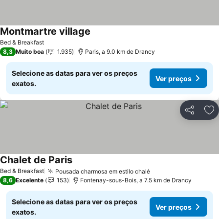
Montmartre village
Bed & Breakfast
8,3
Muito boa
1.935
Paris, a 9.0 km de Drancy
Selecione as datas para ver os preços
Ver preços
exatos.
Partilhar
Ad
Chalet de Paris
Bed & Breakfast
Pousada charmosa em estilo chalé
8,6
Excelente
153
Fontenay-sous-Bois, a 7.5 km de Drancy
Selecione as datas para ver os preços
Ver preços
exatos.