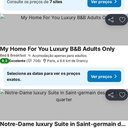
Consulte os preços de
7 sites
Ver preços
Partilhar
Ad
My Home For You Luxury B&B Adults Only
Bed & Breakfast
Acomodação apenas para adultos
9,2
Excelente
706
Paris, a 9.4 km de Drancy
Selecione as datas para ver os preços
Ver preços
exatos.
Partilhar
Ad
Notre-Dame luxury Suite in Saint-germain des prés Latin quarter