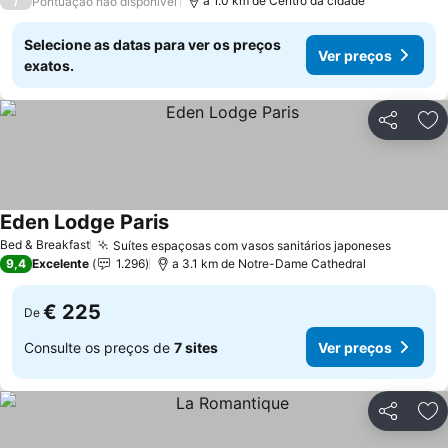
/
a 1.0 km de Centro da cidade
Pontuação não disponível
Selecione as datas para ver os preços
Ver preços
exatos.
Partilhar
Ad
Eden Lodge Paris
Bed & Breakfast
Suítes espaçosas com vasos sanitários japoneses
9,4
Excelente
1.296
a 3.1 km de Notre-Dame Cathedral
€ 225
De
Consulte os preços de
7 sites
Ver preços
Partilhar
Ad