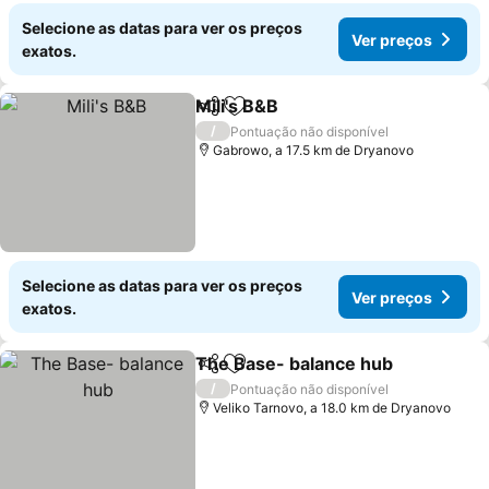
Selecione as datas para ver os preços
Ver preços
exatos.
Mili's B&B
Partilhar
Adicionar aos favoritos
Ver preços
/
Pontuação não disponível
Gabrowo, a 17.5 km de Dryanovo
Selecione as datas para ver os preços
Ver preços
exatos.
The Base- balance hub
Partilhar
Adicionar aos favoritos
Ver
/
Pontuação não disponível
Veliko Tarnovo, a 18.0 km de Dryanovo