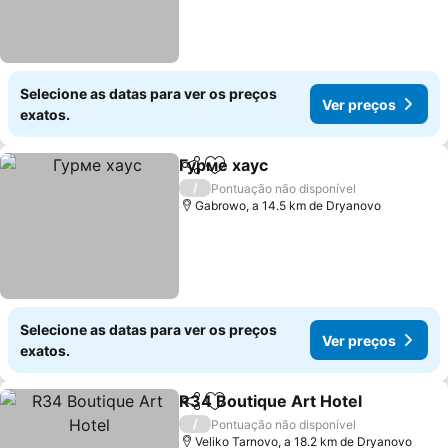
Selecione as datas para ver os preços
Ver preços
exatos.
Гурме хаус
Partilhar
Adicionar aos favoritos
Ver preços
/
Pontuação não disponível
Gabrowo, a 14.5 km de Dryanovo
Selecione as datas para ver os preços
Ver preços
exatos.
R34 Boutique Art Hotel
Partilhar
Adicionar aos favoritos
Ve
/
Pontuação não disponível
Veliko Tarnovo, a 18.2 km de Dryanovo