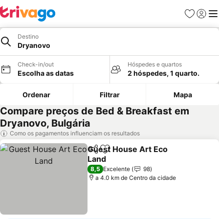
Favoritos
Iniciar
Me
Destino
Dryanovo
Check-in/out
Hóspedes e quartos
Escolha as datas
2 hóspedes, 1 quarto.
Ordenar
Filtrar
Mapa
Compare preços de Bed & Breakfast em
Dryanovo, Bulgária
Como os pagamentos influenciam os resultados
Guest House Art Eco
Partilhar
Adicionar aos favoritos
Land
Ver preços
8,5
Excelente
98
a 4.0 km de Centro da cidade