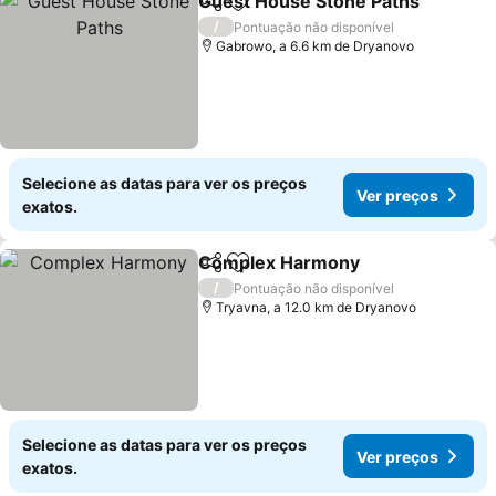
Guest House Stone Paths
Partilhar
Adicionar aos favoritos
/
Pontuação não disponível
Gabrowo, a 6.6 km de Dryanovo
Selecione as datas para ver os preços
Ver preços
exatos.
Complex Harmony
Partilhar
Adicionar aos favoritos
Ver pre
/
Pontuação não disponível
Tryavna, a 12.0 km de Dryanovo
Selecione as datas para ver os preços
Ver preços
exatos.