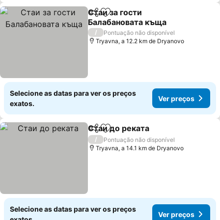
Стаи за гости
Partilhar
Adicionar aos favoritos
Балабановата къща
Ver preços
/
Pontuação não disponível
Tryavna, a 12.2 km de Dryanovo
Selecione as datas para ver os preços
Ver preços
exatos.
Стаи до реката
Partilhar
Adicionar aos favoritos
Ver preço
/
Pontuação não disponível
Tryavna, a 14.1 km de Dryanovo
Selecione as datas para ver os preços
Ver preços
exatos.