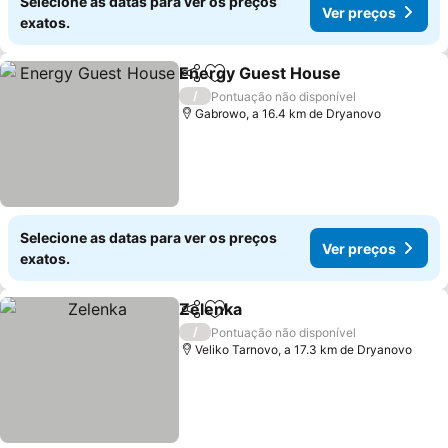
Selecione as datas para ver os preços
Ver preços
exatos.
Energy Guest House
Partilhar
Adicionar aos favoritos
Ver p
/
Pontuação não disponível
Gabrowo, a 16.4 km de Dryanovo
Selecione as datas para ver os preços
Ver preços
exatos.
Zelenka
Partilhar
Adicionar aos favoritos
Ver preços
/
Pontuação não disponível
Veliko Tarnovo, a 17.3 km de Dryanovo