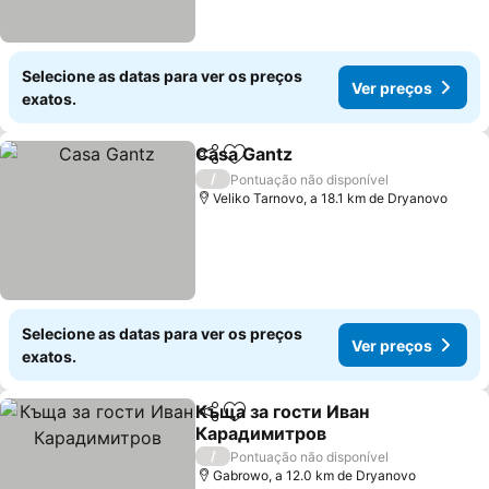
Selecione as datas para ver os preços
Ver preços
exatos.
Casa Gantz
Partilhar
Adicionar aos favoritos
Ver preços
/
Pontuação não disponível
Veliko Tarnovo, a 18.1 km de Dryanovo
Selecione as datas para ver os preços
Ver preços
exatos.
Къща за гости Иван
Partilhar
Adicionar aos favoritos
Карадимитров
Ver preços
/
Pontuação não disponível
Gabrowo, a 12.0 km de Dryanovo