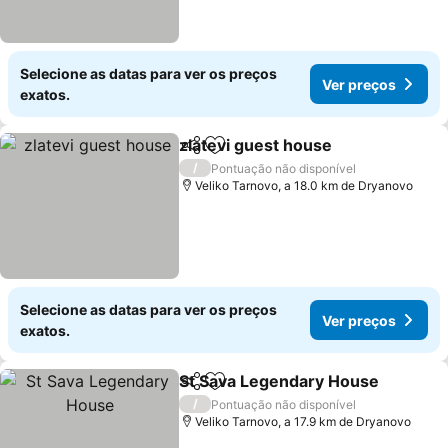
Selecione as datas para ver os preços
Ver preços
exatos.
zlatevi guest house
Partilhar
Adicionar aos favoritos
Ver pr
/
Pontuação não disponível
Veliko Tarnovo, a 18.0 km de Dryanovo
Selecione as datas para ver os preços
Ver preços
exatos.
St Sava Legendary House
Partilhar
Adicionar aos favoritos
/
Pontuação não disponível
Veliko Tarnovo, a 17.9 km de Dryanovo