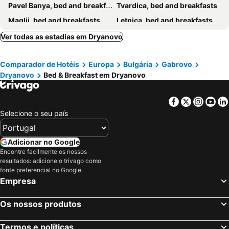
Pavel Banya, bed and breakfasts
Tvardica, bed and breakfasts
Maglij, bed and breakfasts
Letnica, bed and breakfasts
Apriltsi, bed and breakfasts
Ver todas as estadias em Dryanovo
Comparador de Hotéis
Europa
Bulgária
Gabrovo
Dryanovo
Bed & Breakfast em Dryanovo
Facebook
Twitter
Insta
Yo
Selecione o seu país
Adicionar no Google
Encontre facilmente os nossos
resultados: adicione o trivago como
fonte preferencial no Google.
Empresa
Os nossos produtos
Termos e políticas