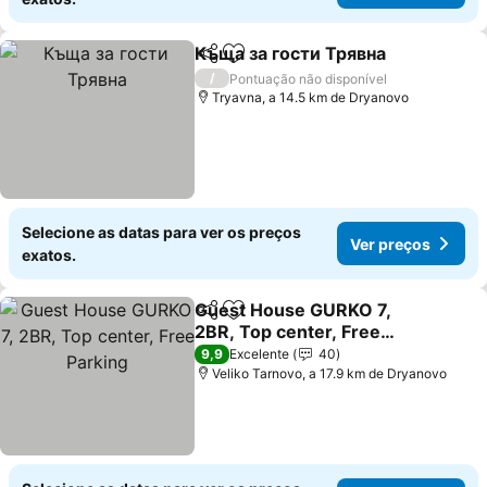
Къща за гости Трявна
Partilhar
Adicionar aos favoritos
Ver
/
Pontuação não disponível
Tryavna, a 14.5 km de Dryanovo
Selecione as datas para ver os preços
Ver preços
exatos.
Guest House GURKO 7,
Partilhar
Adicionar aos favoritos
2BR, Top center, Free
Parking
Ver preços
9,9
Excelente
40
Veliko Tarnovo, a 17.9 km de Dryanovo