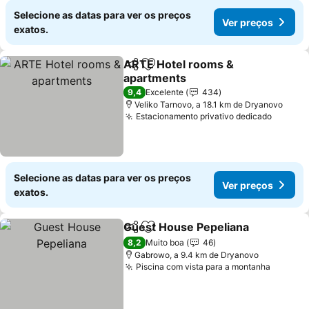
Selecione as datas para ver os preços
Ver preços
exatos.
ARTE Hotel rooms &
Partilhar
Adicionar aos favoritos
apartments
Ver preços
9,4
Excelente
434
Veliko Tarnovo, a 18.1 km de Dryanovo
Estacionamento privativo dedicado
Ver pr
Selecione as datas para ver os preços
Ver preços
exatos.
Guest House Pepeliana
Partilhar
Adicionar aos favoritos
Ve
8,2
Muito boa
46
Gabrowo, a 9.4 km de Dryanovo
Piscina com vista para a montanha
Ver pr