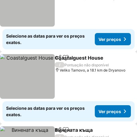
Selecione as datas para ver os preços
Ver preços
exatos.
Coastalguest House
Partilhar
Adicionar aos favoritos
Ver p
/
Pontuação não disponível
Veliko Tarnovo, a 18.1 km de Dryanovo
Selecione as datas para ver os preços
Ver preços
exatos.
Винената къща
Partilhar
Adicionar aos favoritos
Ver preço
/