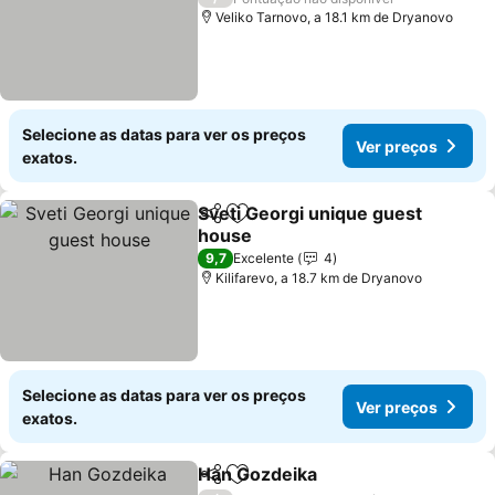
Veliko Tarnovo, a 18.1 km de Dryanovo
Selecione as datas para ver os preços
Ver preços
exatos.
Sveti Georgi unique guest
Partilhar
Adicionar aos favoritos
house
Ver preços
9,7
Excelente
4
Kilifarevo, a 18.7 km de Dryanovo
Selecione as datas para ver os preços
Ver preços
exatos.
Han Gozdeika
Partilhar
Adicionar aos favoritos
Ver preços