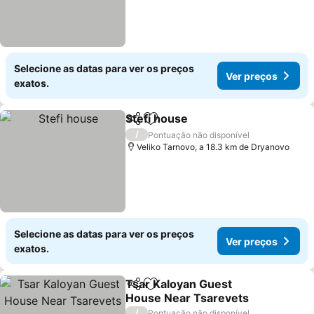
Selecione as datas para ver os preços
Ver preços
exatos.
Stefi house
Partilhar
Adicionar aos favoritos
Ver preços
/
Pontuação não disponível
Veliko Tarnovo, a 18.3 km de Dryanovo
Selecione as datas para ver os preços
Ver preços
exatos.
Tsar Kaloyan Guest
Partilhar
Adicionar aos favoritos
House Near Tsarevets
Ver preços
/
Pontuação não disponível