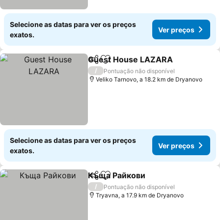
Selecione as datas para ver os preços
Ver preços
exatos.
Guest House LAZARA
Partilhar
Adicionar aos favoritos
Ver 
/
Pontuação não disponível
Veliko Tarnovo, a 18.2 km de Dryanovo
Selecione as datas para ver os preços
Ver preços
exatos.
Къща Райкови
Partilhar
Adicionar aos favoritos
Ver preços
/
Pontuação não disponível
Tryavna, a 17.9 km de Dryanovo