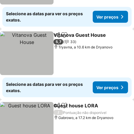
Selecione as datas para ver os preços
Ver preços
exatos.
Vitanova Guest House
Partilhar
Adicionar aos favoritos
Ver
5,7
33
Tryavna, a 10.6 km de Dryanovo
Selecione as datas para ver os preços
Ver preços
exatos.
Guest house LORA
Partilhar
Adicionar aos favoritos
Ver pr
/
Pontuação não disponível
Gabrowo, a 17.2 km de Dryanovo